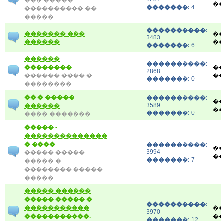
��� �����
�
�������:
4
���������� ��
�����
����������:
������� ���
�
3483
������
�
�������:
6
������
����������:
��������
�
2868
������ ���� �
�
�������:
0
��������
�� � �����
����������:
�
3589
������
�
�������:
0
���� �������
����� -
��������������
� ����
����������:
�
3994
����� �����
�
�������:
7
����� �
�������� �����
�����
����� ������
����� ����� �
����������:
�����������
�
3970
�����������.
�
�������:
12