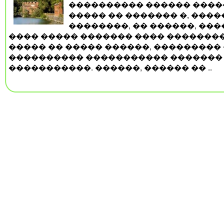
���������� ������ ����
����� �� ������� �, ����
��������, �� ������, ���
���� ����� ������� ���� ��������
����� �� ����� ������, ��������� 
���������� ����������� �������
�����������. ������, ������ �� ..