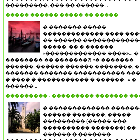
���������, ��� �� ������ ..
����� ������ ����� �� �����
� ������� �����
������������� ���� ���
�� ������ ������������
�����, �� � ������
«������������� ����»... �
�������� �� �������?! «� �������
������, ������ ������ ��������, �
������� ������� ����������� ���
� ���� � ����������� � ������...» �
������ ..
��������� - ��������� ������� �
� ������������� ������
������ �������, �����
��������� (����� ���
���������� �������) ��
������ � �������