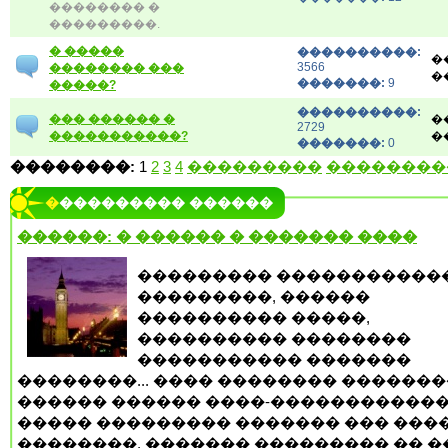
�������� �
���������.
� �����
����������:
�
3566
�������� ���
�
�������:
9
�����?
����������:
��� ������ �
�
2729
�����������?
�
�������:
0
��������:
1
2
3
4
���������
��������
���������� ������
������: � ������ � ������� ����
��������� �����������
���������, ������
���������� �����,
���������� ��������
����������� �������
��������... ���� �������� �������
������ ������ ����-�����������
����� ��������� ������� ��� ���
��������, ������� ��������� �� �