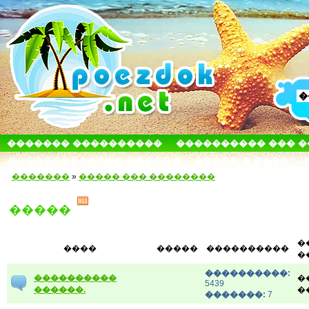
������� ����������
���������� ��� 
������������� ������
����� � ����
�������
»
����� ��� ��������
�����
�
����
�����
����������
�
����������:
����������
�
5439
������.
�
�������:
7