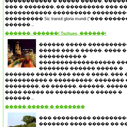
����������� � ����� �����. �����
��� � �������, �� ��������� ��� �
����������� ��������� ��������
��������� Sic transit gloria mundi ("��� ���
������ ..
������, ������! Tschues, ������!
������ ����� ���������
����� ��� � �����. ���� 
���������� �
������������������ ���
������� ������ ����� �
������� ����� ��� ��� � ����. ��� 
���������� � ���������: ������� 
��������, �� ������, ������, �����
���� ����� �� �������� � ����� �
������ ..
����� ����� � �������
��� ��������� ��������
������� ���� ����� �� �