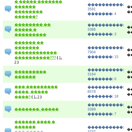
� ����� �������
����������:
������
�
3591
��������
�
�������:
4
������?
�������� ��
����������:
�
3386
����� �
�
�������:
3
���������
������ ��
�������
����������:
�
7904
������������
�
�������:
15
����������???
(
1
,
2
)
����������:
���������
�
3164
������
�
�������:
0
��� ���������
����������:
�
8578
����, �����
�
�������:
18
����?
(
1
,
2
)
����������:
�
�������. �����
3389
�
�������:
7
������ ���� �
������
����������:
�
3237