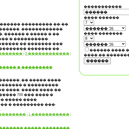
�����������
���� ������
������� ��������� ��-��
������. ������������
���� �������
, ������ � ����� � ��
�� � ����������.
����� �� ������� ���
������� ������� �� ..
������ ���� 
�������
|
0 ������������
|
���� �� ������
������
����� � ���������
������, �� ����� ����
������� � ���������
� ����. ����� ���� ��
���� 700 ��� ����.�
� ����� ����
� � ��������� ���-
.
��������
|
1 �����������
|
�������� ����� ��������