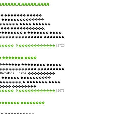
����� � ����� ����
� ������� �����
� ��������������
� ���� � ���� ������
��� �����������,
������� � ������� ����.
������ ��������� �������
�����
|
0 ������������
| 2720
� �������-����
�������� �������� �����
���� ��������� ���������
celona Turisme. ���������
 ������ ����������
�������, � ������� ����
��� ��������. ..
�����
|
0 ������������
| 2673
������� ��������