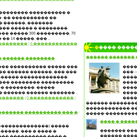
 �������� ���������� �
. �� ���������� ��
� ������, �������
��� ������ � ��������.
�������� ����� 300 ���������, 70
� 14 �����, ��� ..
��������
|
0 ������������
����� ����
������ �������
� ������ ��������
��� ���������� ����� ���
����
�� ������ ������, ��� ���
��� 
 ��������� �������������
����
���� �������� ���������
����
� ��������. �����
����
 ������ ������ ������� ..
����
�������
|
0 ������������
|
����
������ �������
������������ ��
������� ���������� ��� �
�����-�����������
���� � ����
(��������������) �����
������� ��
����. ��� � ���� �
������ ����
�� ���������� ���� �