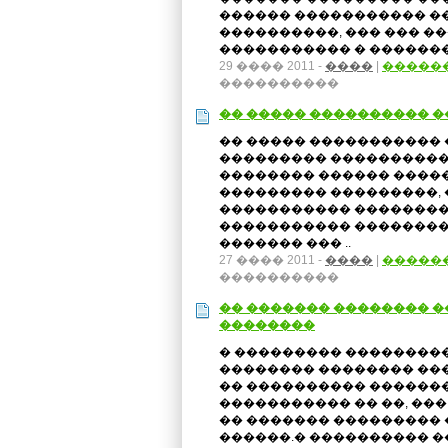
������ ����������� ��
����������, ��� ��� ��
����������� � �������
29 ���� 2011 -
����
|
�����
����������
�� ����� ���������� 
�� ����� ����������� ��
��������� ����������
�������� ������ ����
��������� ���������, 
����������� ���������� S
����������� ���������
������� ��� ..
27 ���� 2011 -
����
|
�����
����������
�� ������� �������� 
��������
� ��������� ���������
�������� �������� ��
�� ���������� ������
����������� �� ��, ��
�� ������� ��������� 
������.� ���������� �