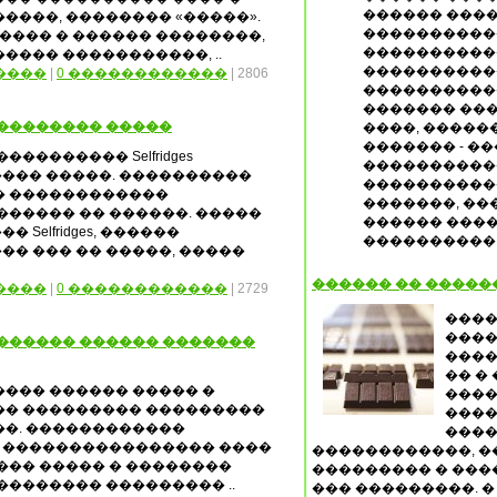
������ ����
����, �������� «�����».
����������
���� � ������ ��������,
����������
���� �����������, ..
����������
����
|
0 ������������
| 2806
�����������
������� ��
��������� �����
����, ����
������� - �
�������� Selfridges
����������
��� �����. ����������
����������
� ������������
�������, ��
������ �� ������. �����
������ ����
elfridges, ������
����������
� ��� �� �����, �����
������ �� �����
����
|
0 ������������
| 2729
����
����
������� ������ �������
����
�� �
��� ������ ����� �
����
�� ��������� ���������
����
��. ������������
����
� ���������������� ����
������������, �
��� ����� � ��������
��������� � ���
�������� ��������� ..
��� ���������. � �