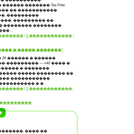
� ����������
����� ������� Tax Free.
��� �� �����������
��, ���������
���, ��������� ��
� �������� ��������
�� ..
�������
|
0 ������������
|
���� � ����� �������"
� 26 ������ � ������
-��������� — «40 ���� �
������ � �������
����� ����� �������� ��
���� �����������
���������.� � ..
�������
|
0 ������������
|
���������
�
�������, ���� ��