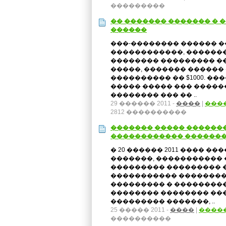
���������
�� ������� ������� � �
������
���-�������� ������ 
������������, ������
�������� ��������� �
�����, ������� ������
���������� �� $1000. �
����� ����� ��� �����
�������� ��� �� ..
29 ������ 2011 -
����
|
���
2812 ����������
������� ����� ������
������������ ������
� 20 ������ 2011 ���� �
�������, ����������� �
��������� ��������� 
����������� ��������
��������� � ��������
�������� �������� ��
��������� �������, ..
25 ����� 2011 -
����
|
����
����������