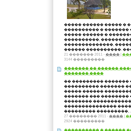
����� ������ ����� � 
���������� � ������� 
����� ������ � �������
����������, ���������
��������������, �����
������ ����������. ���
21 ������� 2011 -
����
|
��
3144 ���������
������� �� ������ ���
������� ����
�� ��������� ������� 
���������� ������� �
����� ������ ��������
������� ��� �������� �
�������� �����������
��������������� �����
��������� ���������, .
27 �������� 2011 -
����
|
�
2924 ���������
���������� � ������ 