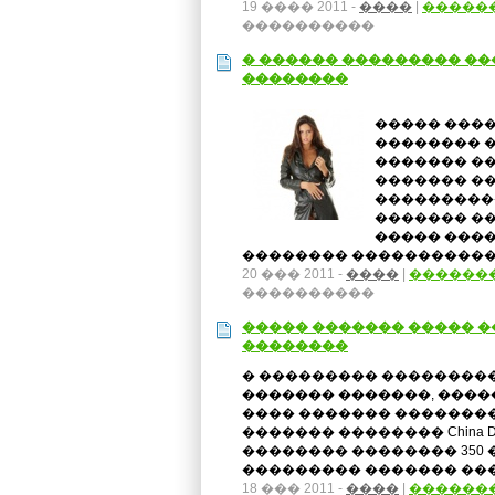
19 ���� 2011 -
����
|
�����
����������
� ������ ��������� ��
��������
����� ���
�������� 
������� �
������� ��
����������
������� ��
����� ���
�������� ����������� �
20 ��� 2011 -
����
|
������
����������
����� ������� ����� ����
��������
� ��������� ���������
������� �������, ����
���� ������� ��������
������� �������� China Duty
�������� �������� 350 
��������� ������� ���
18 ��� 2011 -
����
|
������