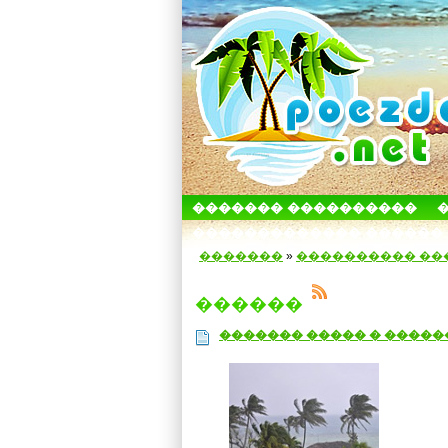
������� ����������
������������� ������
�������
»
���������� ��
������
������� ����� � �����