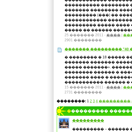
������������ �������
���������� �������� � �
������� �������� ���
��������� (���) �� ���
������������ �������
��������� ����� ���� 
����� �� ������ ������
25 ������� 2011 -
����
|
��
2901 ��������
������� ��������� "40 
� �������� � 18 ����� �
������� ������� ������
����� �������». �����
�������� ������ � ���
������� ���� � �����
����������� ������ � �
15 ������� 2011 -
����
|
��
2731 ��������
��������:
1
2
3
4
���������
���������� �����
���������
��������� – ������ 