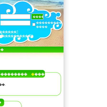
���������
����
������?
������������
��
���������
�����
��.
�