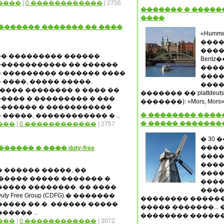
����
|
0 ������������
| 2756
������� � �����
����
������� ������� �� ����
«Humm
����
����
�� ��������� ������
Bent
������������ �� ������
����
� ��������� ������� ����
����
 ����, ����� �����.
����
��� �������� � ���� ��
������� �� plattde
���� � ��������� � ���
�������): «Mors, Mo
������� � �����������
� �������� �����
����, ������������ � ..
� ����� �������
���
|
0 ������������
| 2757
� 30
����
��� � ���� duty-free
����
����
 ������ �����, ��
����
����� ����� ������� �
����
���� ��������. �� ����
����
 Free Group (CDFG).� �������
�������� ������
����� ��.�. ������ �����
����� �������...
����� ..
�������� �������
���
|
0 ������������
| 3072