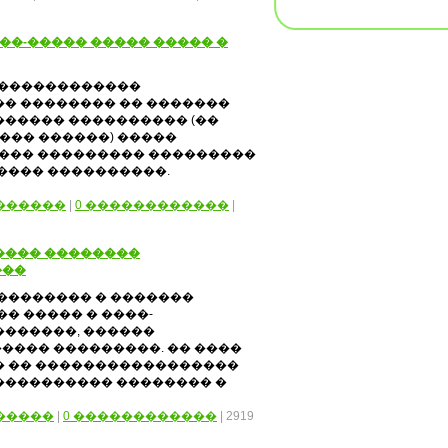
��-����� ����� ����� �
�������������
�� �������� �� �������
������ ���������� (��
 ��� ������) �����
����� ��������� ���������
���� ����������.
������
|
0 ������������
|
���� ��������
���
���������� � �������
� ����� � ����-
�������, ������
���� ���������. �� ����
� �� �����������������
���������� �������� �
�����
|
0 ������������
| 2919