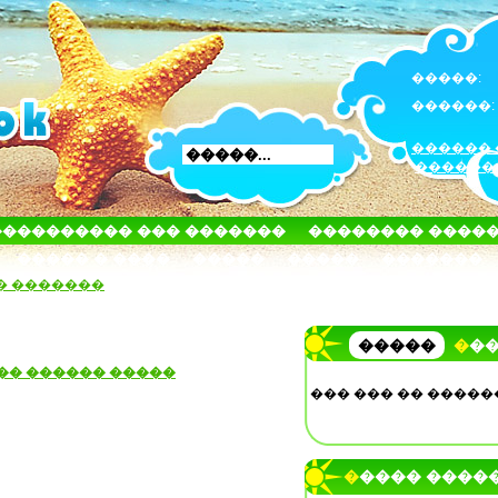
�����:
������:
������ 
������
���������� ��� �������
�������� ����
����� � ����
�����
�����
�������
� �������
�����
��
�� ������ �����
��� ��� �� �����
����� ����