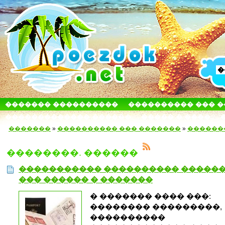
������� ����������
���������� ��� 
������������� ������
����� � ����
�������
»
���������� ��� �������
»
������
��������. ������
����������� ���������� �����
��� ������ � �������
� ������� ���� ���:
�������� ���������,
����������