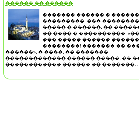
������ �� ������
������� ������ � �����
���������, ��� �������
����� � ������. �� ����
�� ���� � ����������: «��
��� ����� ������ ������
��������! ������� �� ��
������». � ����, �� �������
������������� ������ �����. �� �
������������ ������ �� �������. .