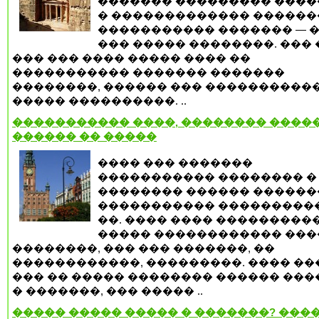
������� ��������� ���
� ������������� �����
����������� ������� — 
��� ����� ��������. ��� 
��� ��� ���� ����� ���� ��
����������� ������� �������
��������, ������ ��� �����������
����� ����������. ..
����������� ����, �������� �����
������ �� �����
���� ��� �������
����������� �������� �
�������� ������ ������
����������� ���������
��. ���� ���� ���������
����� ������������ ���
��������, ��� ��� �������, ��
������������, ���������. ���� ��
��� �� ����� �������� ������ ��
� �������, ��� ����� ..
����� ����� ����� � �������? ����