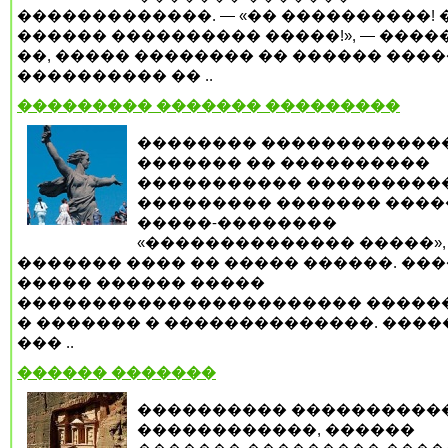
�������������. — «�� ����������! 
������ ���������� �����!», — ����
��, ����� �������� �� ������ ���
���������� �� ..
��������� ������� ���������
�������� ������������
������� �� ����������
����������� ���������
��������� ������� ����
�����-��������
«�������������� �����»,
������� ���� �� ����� ������. ���
����� ������ �����
����������������������� �����
� ������� � ��������������. ����
��� ..
������ �������
���������� ����������
������������, ������