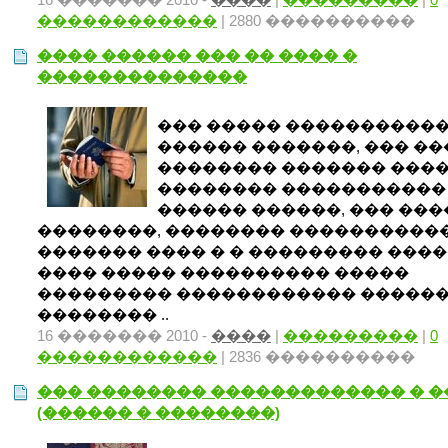
������������
| 2880 ����������
���� ������ ��� �� ���� �
��������������
��� ����� ����������
������ �������, ��� ��
�������� ������� ����
�������� ����������� 
������ ������, ��� ���
��������, �������� ����������
������� ���� � � ��������� ���
���� ����� ���������� �����
��������� ������������ ������
�������� ..
16 ������� 2010 -
����
|
���������
|
0
������������
| 2836 ����������
��� �������� ������������� � 
(������ � ��������)