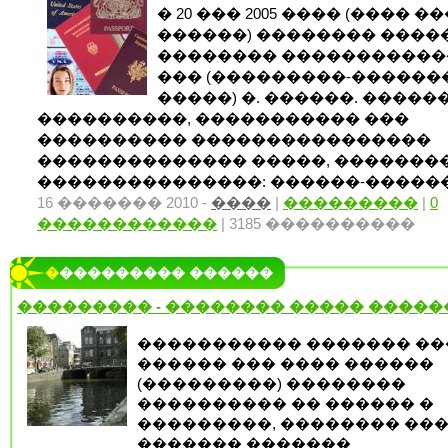
� 20 ��� 2005 ���� (���� 
������) �������� ����
�������� �����������
��� (���������-������
�����) �. ������. �����
����������, ����������� ���
���������� ����������������
�������������� �����, �������
���������������: ������-�������
16 ������� 2010 -
����
|
���������
|
0
������������
| 3185 ����������
���������� ������
��������� - �������� ����� �����
����������� ������� �
������ ��� ���� ������
(���������) ��������
���������� �� ������ �
���������, �������� ���
������� �������