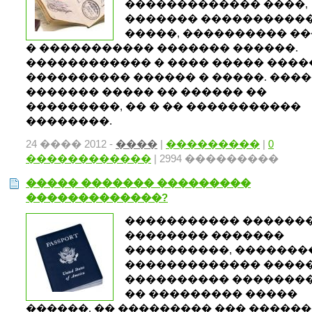
������������� ����,
������� ����������
�����, ���������� �
� ����������� ������� ������.
������������ � ���� ����� ����
���������� ������ � �����. ���
������� ����� �� ������ ��
���������, �� � �� �����������
��������.
24 ���� 2012 -
����
|
���������
|
0
������������
| 2994 ���������
����� ������� ���������
�������������?
����������� ������
�������� �������
����������, �������
������������� ����
���������� �������
�� ��������� �����
������. �� ��������� ��� �����