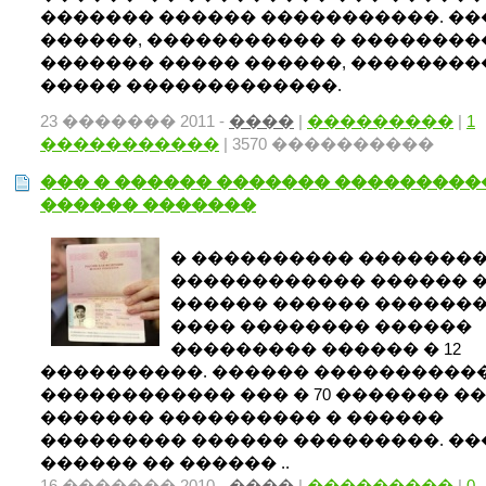
������� ������ �����������. ��
������, ����������� � ��������
������� ����� ������, ��������
����� �������������.
23 ������� 2011 -
����
|
���������
|
1
�����������
| 3570 ����������
��� � ������ ������� ��������
������ �������
� ���������� �������
������������ ������ 
������ ������ �������
���� �������� ������
��������� ������ � 12
����������. ������ ����������
������������ ��� � 70 ������� ��
������� ���������� � ������
��������� ������ ���������. ��
������ �� ������ ..
16 ������� 2010 -
����
|
���������
|
0