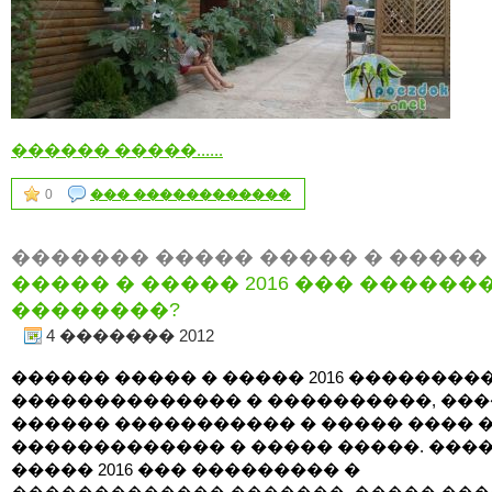
������ �����......
0
��� ������������
������� ����� ����� � �����
����� � ����� 2016 ��� ������
��������?
4 ������� 2012
������ ����� � ����� 2016 ��������
�������������� � ����������, ���
������ ����������� � ����� ���� 
������������� � ����� �����. ����
����� 2016 ��� ��������� �