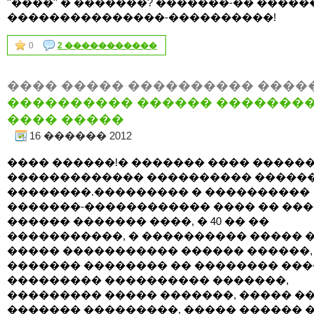
''����'' � �������? �������-�� �����
���������������-����������!
0
2 �����������
���� ����� ���������� ����
���������� ������ �������
���� �����
16 ������ 2012
���� ������!� ������� ���� ������
������������� ���������� �����
��������.��������� � ����������
�������-������������ ���� �� ��
������ ������� ����, � 40 �� ��
�����������, � ���������� ����� �
����� ����������� ������ ������,
������� �������� �� �������� ���
��������� ���������� �������,
��������� ����� �������, ����� ��
������� ���������, ����� ������ 