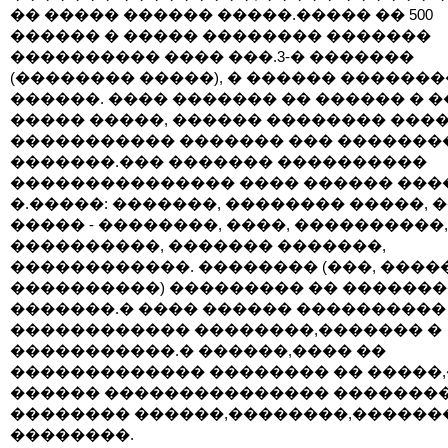
�� ����� ������ �����.����� �� 500
������ � ����� �������� �������
���������� ���� ���.3-� �������
(�������� �����), � ������ �������
������. ���� ������� �� ������ � �
����� �����, ������ �������� ���
����������� ������� ��� �������
�������.��� ������� ����������
��������������� ���� ������ ����
�.�����: �������, �������� �����, 
����� - ��������, ����, ����������,
����������, ������� �������,
������������. �������� (���, ����
����������) ��������� �� ������
�������.� ���� ������ ����������
������������ ��������,������� �
�����������.� ������,���� ��
������������� �������� �� �����
������ ��������������� �������
�������� ������,��������,������
��������.