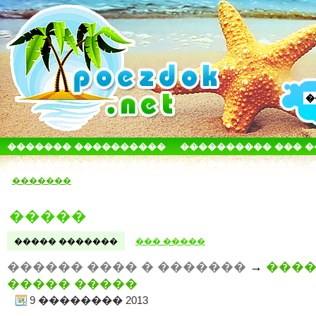
������� ����������
���������� ��� 
������������� ������
����� � ����
�������
�����
����� �������
��� �����
������ ���� � �������
→
���
����� �����
9 �������� 2013