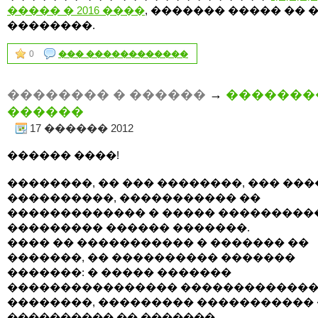
����� � 2016 ����
, ������� ����� �� 
��������.
0
��� ������������
�������� � ������
→
�������
������
17 ������ 2012
������ ����!
��������, �� ��� ��������, ��� ��
����������, ����������� ��
������������� � ����� ���������
��������� ������ �������.
���� �� ����������� � ������� ��
�������, �� ���������� �������
�������: � ����� �������
���������������� ������������
��������, ��������� ����������� 
���������� �� �������.