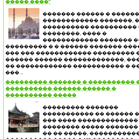
����� ����"
������� ������ � �����
������������ �������, 
���������� ���������� 
��������, ���� �
������������ ������� �
��������� � � ������ ������� ����
��� ��� ������������ ��������� �
������ ������ �������������, ��
�� ������������ ����������� � ��
��� ..
��������� ������� � ���������� �
���������� ������ ������ �
���������� �����
��������� �������
����������� �� ������ �
��� ���� �������������
�������� ����� ������� 
�� �� �����, ����������