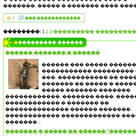
�������, ����� � ������� ���� ����
0
��� ������������
��������:
1
2
3
���������
��������
���������� ������
������ ������� � ������
������ ��� ����� �����
����������� ��������� 
���, ����������� �� ���
������� �� ����� � �����
����� ������� �������
������������. ������� ����, ����
������������ � ������� ��
�������������� ������ �������.
������������ ������������� ���
������� ..
������� � ����� �� ������ "������