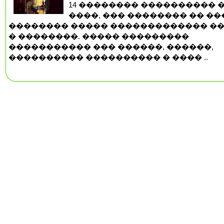
14 �������� ���������� 
����, ��� �������� �� ��
�������� ����� ������������� �
� ��������. ����� ���������
����������� ��� ������, ������,
���������� ���������� � ���� ..