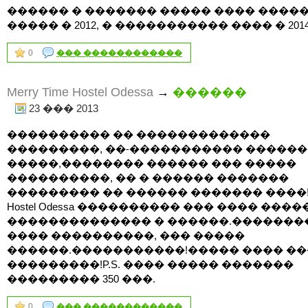
������ � ������� ����� ���� ����
����� � 2012, � ����������� ���� � 2014!
0
��� ������������
Merry Time Hostel Odessa
→
������
23 ��� 2013
���������� �� �������������
���������, ��-����������� �����
�����,�������� ������ ��� �����
����������, �� � ������ �������
��������� �� ������ ������� ����!Mer
Hostel Odessa ���������� ��� ���� ����
�������������� � ������.��������
���� ����������, ��� �����
������.�����������!����� ���� ��
���������!P.S. ���� ����� �������
��������� 350 ���.
0
��� ������������