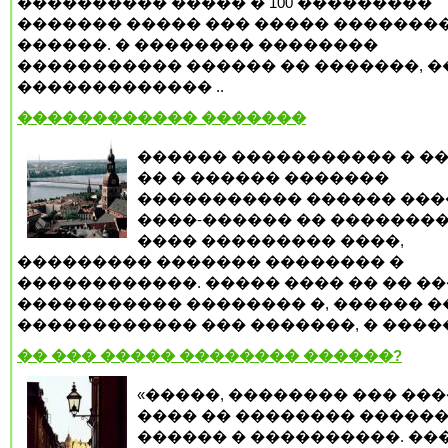
���������� ����� � 100 ���������
������� ����� ��� ����� �������
������. � �������� ��������
����������� ������ �� �������, �
������������� ..
������������ �������
������ ����������� � ��
�� � ������ �������
����������� ������ ���
����-������ �� ��������
���� ��������� ����,
��������� ������� �������� �
������������. ����� ���� �� �� �
����������� �������� �, ������ ��
������������ ��� �������, � �����
�� ��� ����� �������� ������?
«�����, �������� ��� ���
���� �� �������� �����
������ � ����������. ��