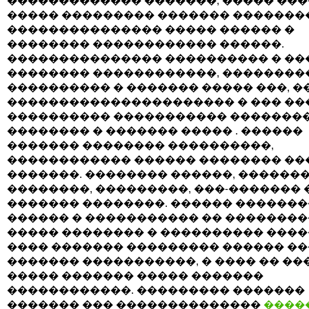
������������� �������, ����� ���
����� ��������� ������� �������
��������������� ����� ������ �
�������� ������������ ������.
��������������� ���������� � ��
�������� ������������, ��������
���������� � ������� ����� ���, �
���������������������� � ��� ��
���������� ����������� �������
�������� � ������� ����� . ������
������� �������� ����������,
������������ ������ �������� ��
�������. �������� ������, �������
��������, ���������, ���-������� 
������� ��������. ������ �������
������ � ����������� �� �������
����� �������� � ���������� ����
���� ������� ��������� ������ �
������� �����������, � ���� �� ��
����� ������� ����� �������
������������. ��������� �������
������� ��� ��������������
����