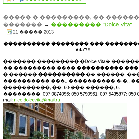
����� � ���������, �� �����
�������
→
��������� "Dolce Vita"
21 ����� 2013
���������� �������� ��� ��������� 
Vita"!!!
������� ��������� �Dolce Vita� ����
�� ��������� ����
���������� ��
� ������
����������
�� ������: ��
���������� ���., ���������� �-�., ��
����������, ��. 60-��� ������, 6.
��������: 097 0874096; 050 5790961; 097 5435877; 050 0
mail:
nice.dolcevita@mail.ru