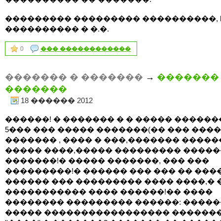
��������� ��������� ����������, love-
���������� � �.�.
0
��� ������������
������� � �������
→
�������
�������
18 ������ 2012
������! � ������� � � ����� ������
5��� ��� ����� �������(�� ��� ����
������� , ���� � ���,������� �����
����� ����,����� ��������� �����
�������!� ����� �������, ��� ���
���������!� ������ ��� ��� �� ���
������ ��� ��������� ���� ����,� 
����������� ���� ������!�� ����
�������� ��������� ������: �����
����� ����������������� �������