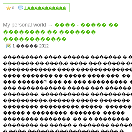
0
1 �����������
My personal world
→
���� - ����� ��
�������� �� �������
������������
1 ����� 2012
��������� ���� ������ ������� � �
������� �� ����.� ���� ��� ����� 
������������ ���� �������������
���� ������� �� ����� ����.���, ��
��� ������?! ��� �� ��� ���������. 
��� ����������� ����� ��� ������
��������, ����������� ���������
����������.������ ����� �������
�������� ���������,�����- �����
����� � ��������. �������, �����
�������� �������, �� � � ��������
�������� �� ����� � ������� �����
� ���� ������ ���������� ���� �