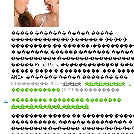
����� ������� ����� �����
�������������� ����� � �����
��������� �� ������ (���������
� �������. ������ ������� ����
���������� �������-���������
����� Roma Pass, ������������� ���
����� ���� � ���������. ��� ���
ANSA, ������� ����� ������� ��� ..
28 ������� 2011 -
����
|
���������
|
1
�����������
| 3611 ����������
�������� �������� ��������
����������� ������
�������� ����� �� ������� ����
����������, ������ ��������� �
�������� �������, �����������