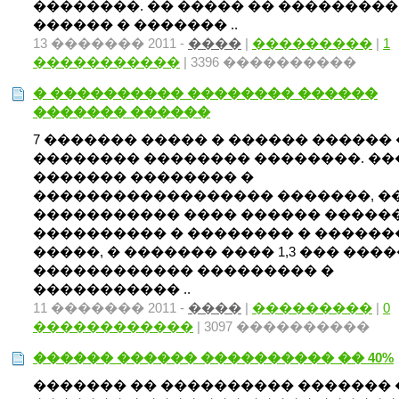
��������. �� ����� �� ���������
������ � ������� ..
13 ������� 2011 -
����
|
���������
|
1
�����������
| 3396 ����������
� ���������� �������� ������
������� ������
7 ������� ����� � ������ ������
�������� �������� ��������. ��
������� �������� �
������������������ �������, �
����������� ���� ������ ������
���������� � �������� � ������
�����, � ������� ���� 1,3 ��� ����
������������ ��������� �
����������� ..
11 ������� 2011 -
����
|
���������
|
0
������������
| 3097 ����������
������ ������ ���������� �� 40%
������� �� ���������� ������� 