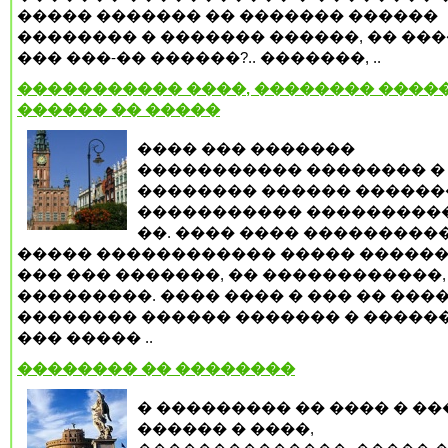
����� ������� �� ������� ������
�������� � ������� ������, �� ��
��� ���-�� ������?.. �������, ..
����������� ����, �������� �����
������ �� �����
���� ��� �������
����������� �������� �
�������� ������ ������
����������� ���������
��. ���� ���� ���������
����� ������������ ����� ������
��� ��� �������, �� ������������,
���������. ���� ���� � ��� �� ���
�������� ������ ������� � ������
��� ����� ..
�������� �� ��������
� ��������� �� ���� � �
������ � ����,