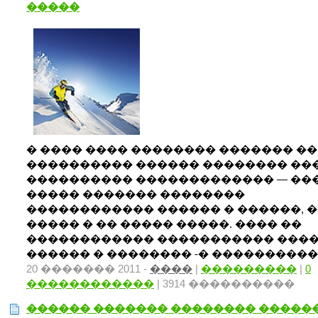
�����
� ���� ���� �������� ������� ��
���������� ������ �������� ��
���������� ������������� — ��
����� ������� ��������
������������ ������ � ������, 
����� � �� ����� �����. ���� ��
������������ ����������� ���
������ � �������� -� ���������� .
20 ������� 2011 -
����
|
���������
|
0
������������
| 3914 ����������
������ ������� �������� �����