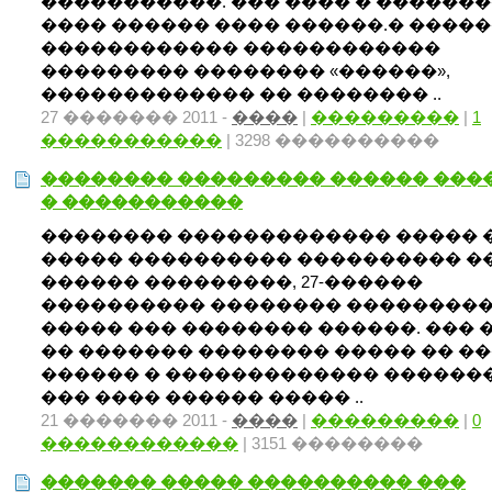
�����������. ��� ���� � �������
���� ������ ���� ������.� �����
������������ ������������
��������� �������� «������»,
������������� �� �������� ..
27 ������� 2011 -
����
|
���������
|
1
�����������
| 3298 ����������
�������� ��������� ������ ���
� �����������
�������� ������������� ����� 
����� ���������� ���������� ��
������ ���������, 27-������
���������� �������� ��������
����� ��� �������� ������. ��� 
�� ������� �������� ����� �� �
������ � ������������� �������
��� ���� ������ ����� ..
21 ������� 2011 -
����
|
���������
|
0
������������
| 3151 ��������
������� ����� ���������� ���