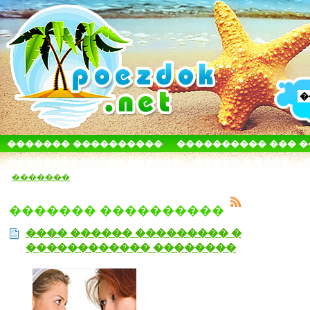
������� ����������
���������� ��� 
������������� ������
����� � ����
�������
������� ����������
���� ������ ��������� �
������������ ��������