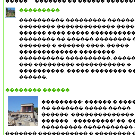
����� — ������� �� ������ �������.
���������
���������� ��������� �����
�������� ������������� ����
������ ���� ����� ���������
�������� �� ������ �������� 
������� � ������ ����. �����
������������� ��������
���������� ����������, ����
��� ��������� ����������� �
����������, ����� �������� �
������.
�������� ������
���������: ������ � ���
�� ������� ����� �����
������, ��������������
������... ���������! ��, ��
��������� ����������� 
������� ����������� � �������� 