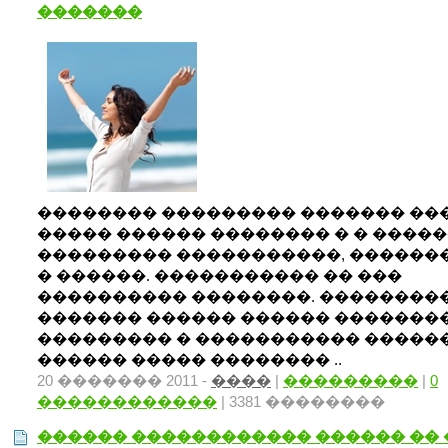
�������
�������� ��������� ������� ��
����� ������ �������� � � ����
��������� �����������, ������
� ������. ����������� �� ���
���������� ��������. ��������
������� ������ ������ �������
��������� � ����������� �����
������ ����� �������� ..
20 ������� 2011 -
����
|
���������
|
0
������������
| 3381 ��������
������ ������������ ������ ��