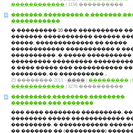
������������
| 3156 ����������
������� ��������� � ������� ��
�����������
� ��������� 10 ��� ���������� �
������� ����������� ������ ��
�����, ������������� �� �����
������������ ����������� � ��
����������. � ����� ����������
��������� ��������� ���������
� ���� ����� ��� ����������� ���
��������, �� ���������� ..
29 �������� 2011 -
����
|
���������
|
������������
| 3278 ����������
��������� �������� ��������
�������� ��� �������
��� ���� �������� ���������, ��
�������� ����� ������������ �
���������. � ����������� ����
�� ������� �� (���������) �����