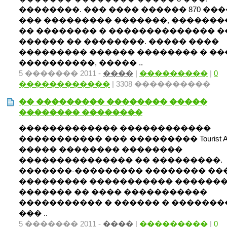
��������. ��� ���� ������ 870 ���
��� ��������� �������, ������
�� �������� � �������������� �
������ �� ��������. ����� ����
��������� ������ �������� � �
����������, ����� ..
5 ������� 2011 -
����
|
���������
|
0
������������
| 3308 ����������
�� ��������� �������� �����
�������� ��������
������������� ������������
����������� ��� ��������� Tourist An
����� �������� ��������
��������������� �� ���������.
�������-��������� �������� ��
��������� ����������� ������
������� �� ���� �����������
����������� � ������ � �������
��� ..
5 ������� 2011 -
����
|
���������
|
0