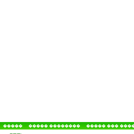
�����
����� ��������
����� ��� ���