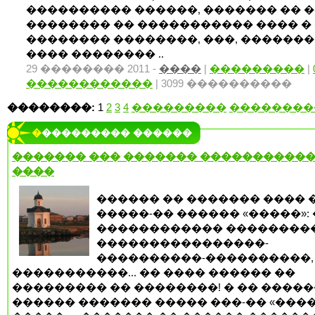
���������� ������, ������� �� 
�������� �� ����������� ���� � 
�������� ��������, ���, �������
���� �������� ..
29 �������� 2011 -
����
|
���������
|
������������
| 3099 ����������
��������:
1
2
3
4
���������
��������
���������� ������
������� ��� ������� ����������
����
������ �� ������� ���� 
�����-�� ������ «�����»: 
������������ ����������
����������������-
����������-����������, 
�����������... �� ���� ������ ��
��������� �� ��������! � �� �����
������ ������� ����� ���-�� «����