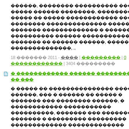
������, �������� ���������� ��
����� ������ ��������, �������
����� �� ����� ������������ ��
�������� �������������� �����
������� ������������� � �����
���������� ������ ����������
������� �� ������ ������, ����
��������������, ..
18 ������� 2011 -
����
|
���������
|
0
������������
| 3404 ���������
� ������������ ������ �������
�� ���
� ����� �� ��������������� ��
������, ��� � ������ �� ����� �
������� ��� �������� ������, �
������������ �����������
����������, ������� ��� ������
������� � ��������� ���������
������������� �������������