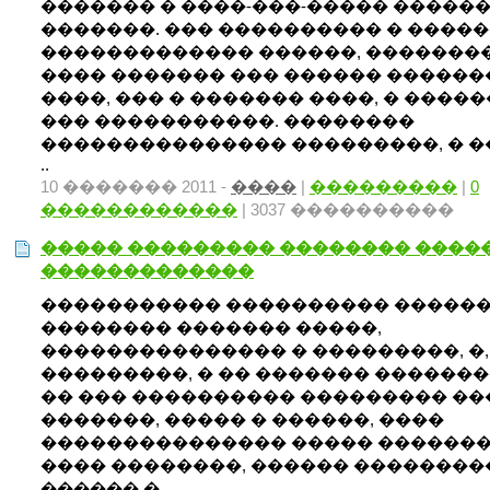
������� � ����-���-����� �����
�������. ��� ���������� � ����
������������� ������, ��������
���� ������� ��� ������ ������
����, ��� � ������� ����, � ����
��� �����������. ��������
��������������� ���������, � 
..
10 ������� 2011 -
����
|
���������
|
0
������������
| 3037 ����������
����� ��������� �������� ����
�������������
����������� ���������� �����
�������� ������� �����,
��������������� � ���������, �,
���������, � �� ������� �������
�� ��� ���������� ��������� �
�������, ����� � ������, ����
��������������� ����� ������
���� ��������, ������ ��������
������ � ..