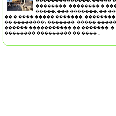
��������������, ����� 
��������. �������� � ��
�����, ��� �������, �� ��
�� � ���� ����� �������, �������
�� ��������? �������. ����� �����
������ ����������� �� �������. �
�������� ��������� �� ���� ..