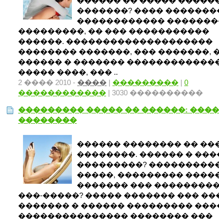
������ �� ����� �����
�������? ���� �������
������������ �������
���������, �� ��� �����������
������. ��������������������
�������� �������, ��� �������, 
������ � ������� �������������
����� ����, ��� ..
2 ���� 2010 -
����
|
���������
|
0
������������
| 3030 ����������
��������� ����� �� ������: ����
��������
������ �������� �� ��
��������. ������ � ���
���������? ����������
�����, ��������� ����
������� ��� ��������
���-�����? ����� ������� ��� ��
������� � ������ ��������� ���
��������������� �������� ���