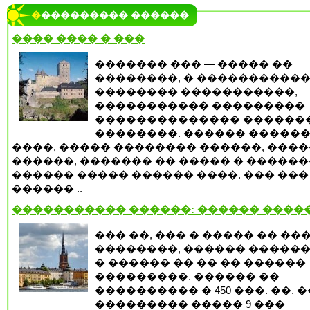
���������� ������
���� ���� � ���
������� ��� — ����� ��
��������, � ����������
�������� �����������,
����������� ���������
�������������� ������
��������. ������ �����
����, ����� �������� ������, ����
������, ������� �� ����� � ������
������ ����� ������ ����. ��� ���
������ ..
����������� ������: ������ ����
��� ��, ��� � ����� �� ��
��������, ������ �����
� ������ �� �� �� ������
���������. ������ ��
���������� � 450 ���. ��. �
��������� ����� 9 ���