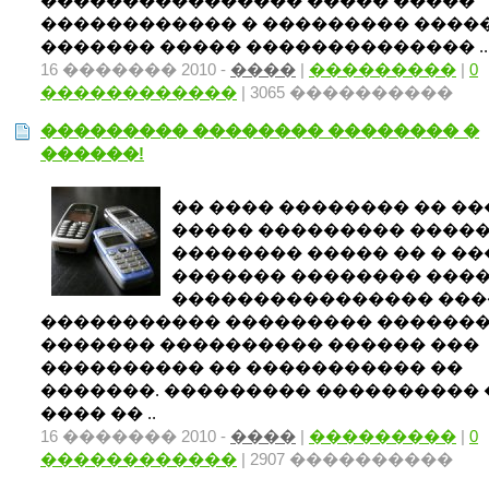
���������������� ����� �����
������������ � ��������� ����
������� ����� �������������� ..
16 ������� 2010 -
����
|
���������
|
0
������������
| 3065 ����������
��������� �������� �������� �
������!
�� ���� �������� �� �
����� ��������� �����
�������� ����� �� � �
������� �������� ���
���������������� ���
����������� ��������� ������
������� ���������� ������ ���
���������� �� ����������� ��
�������. ��������� ����������
���� �� ..
16 ������� 2010 -
����
|
���������
|
0
������������
| 2907 ����������