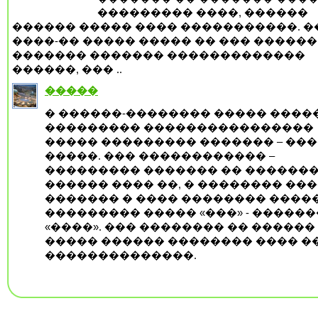
��������� ����, ������
������ ����� ���� �����������. �
����-�� ����� ����� �� ��� ������
������� ������� �������������
������, ��� ..
�����
� ������-�������� ����� ����
��������� ����������������
����� ��������� ������� – ��
�����. ��� ������������ –
��������� ������� �� ������
������ ���� ��, � �������� ���
������� � ���� �������� �����
��������� ����� «���» - �����
«����». ��� �������� �� ������
����� ������ �������� ���� �
��������������.