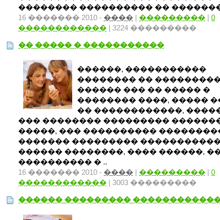
�������� ���������� �� ��������
16 ������� 2010 -
����
|
���������
|
0
������������
| 3224 ���������
�� ����� � �����������
������, �����������
�������� �� ��������
������ ��� �� ����� �
�������� ����, ����� 
�� ������������, ����
��� �������� ��������� �������
�����, ��� ���������� ��������
������� ��������� ����������
������ ��������, ���� ������, �
���������� � ..
16 ������� 2010 -
����
|
���������
|
0
������������
| 3003 ���������
������ ��������� �����������