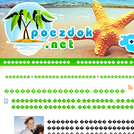
������� ����������
���������� ��� 
������������� ������
����� � ����
�������
»
������� ����������
»
���������
����������������. ������
��������� ����� � �������. �� �
������� �������, ��� ��� ������
������� ������ ������
������ �� ����������