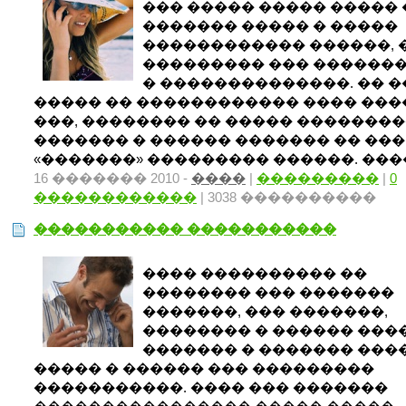
��� ����� ����� ����� 
������� ����� � �����
������������ ������, 
��������� ��� �������
� ��������������. �� �
����� �� ������������ ���� ���
���, �������� �� ����� �������
������� � ������ ������� �� ���
«�������» ��������� ������. ���� 
16 ������� 2010 -
����
|
���������
|
0
������������
| 3038 ����������
����������� �����������
���� ���������� ��
�������� ��� �������
�������, ��� �������,
�������� � ������ ���
������� � ������� ���
����� � ������ ��� ���������
�����������. ���� ��� �������