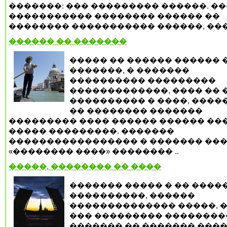
�������: ��� ��������� ������. �
����������� �������� ������ ��
�������� ����������� ������, ����
������ �� �������
����� �� ������ ������ 
�������, � �������
���������� ���������
�������������, ���� �� 
���������� � ����, ����
�� �������� �������
��������� ���� ������ ������ ��
����� ���������. �������
����������������� � ������� ���
«�������� ����» �������� ..
�����, �������� �� ����
������� ����� � �� ����
����������, ������
�������������� �����, �
��� ��������� ��������
������� �� ������� ���