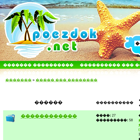
������� ����������
���������� ��� 
������������� ������
����� � ����
�������
»
����� ��� ��������
������
����������
������������
����:
27
���������:
58