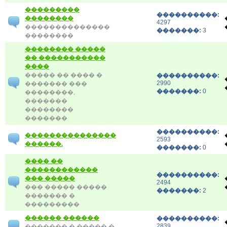
���������
����������:
��������
4297
��������������
�������:
3
��������
�������� �����
�� �����������
����
����� �� ���� �
����������:
2990
������� ���
�������:
0
��������,
�������
��������
�������
����������:
���������������
2593
������.
�������:
0
���� ��
������������
����������:
��� �����
2494
��� ����� �����
�������:
2
������� �
���������
������ ������
����������:
2839
������� � ����� �