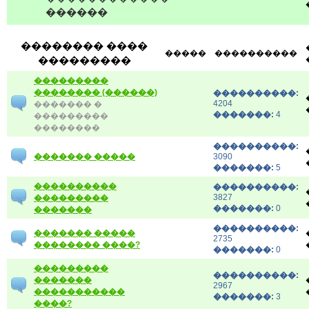
������
�������� ����
�����
����������
���������
���������
�������� (������)
����������:
4204
������� �
�������:
4
���������
��������
����������:
������� �����
3090
�������:
5
����������
����������:
3827
���������
�������:
0
�������
����������:
������� �����
2735
�������� ����?
�������:
0
���������
����������:
�������
2967
�����������
�������:
3
����?