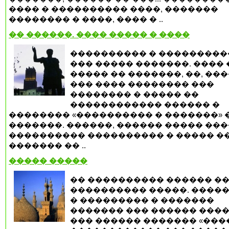
���� � ���������� ����, �������
�������� � ����, ���� � ..
�� ������. ���� ����� � ����
���������� � ���������
��� ����� �������. ���� 
����� �� �������, ��, ���
��� ���� �������� ���
�������� � ����� ��
������������ ������ �
�������� «���������� � �������» 
�������. ������, ������ ����� ���
���������� ���������� � ����� �
������� �� ..
����� �����
�� ���������� ������ ��
���������� �����. �����
� ��������� � �������
������� ��� ������ ����
��� ������ ������� «����