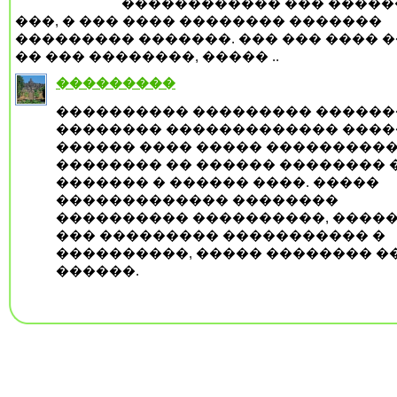
������������ ��� �����
���, � ��� ���� �������� �������
��������� �������. ��� ��� ���� 
�� ��� ��������, ����� ..
���������
���������� ��������� �����
�������� ������������� ����
������ ���� ����� ���������
�������� �� ������ �������� 
������� � ������ ����. �����
������������� ��������
���������� ����������, ����
��� ��������� ����������� �
����������, ����� �������� �
������.