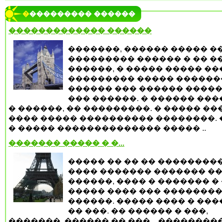
���������� ������
������������� ������
�������, ������ ����� �
��������� ������ � �� �
������, � ����� ����� ���
��������� ����� ������
������ ��� ������ �����
��� ������. � ������ ��
� ������, �� ���������. � ����� ��
���� ����� ���������� ��������. 
� ����� �������������� ����� ..
������� ����� � �...
����� �� �� �� ��������
���� ������� ������� ��
������, ���� � ������� �
����� ���� ��� �������
������. ����� ���� � ��
�� ���. �� ������ � ���,
�������, ������ �� ���... �������