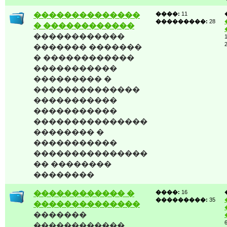
��������������
����:
11
���������:
28
� ������������
������������
������� �������
� ������������
�����������
��������� �
��������������
�����������
�����������
���������������
�������� �
�����������
���������������
�� ��������
��������
������������ �
����:
16
���������:
35
��������������
�������
������������