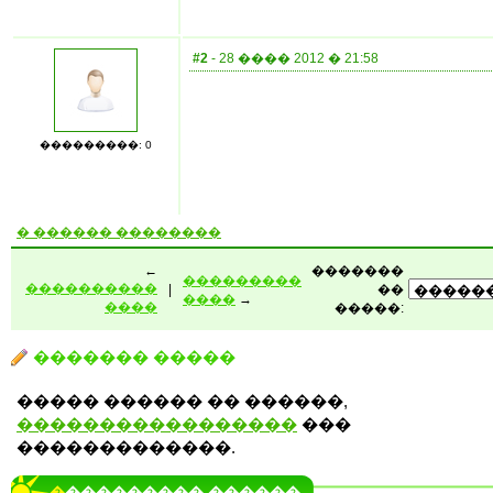
#2
- 28 ���� 2012 � 21:58
���������: 0
� ������ ��������
←
�������
���������
����������
|
��
����
→
����
�����:
������� �����
����� ������ �� ������,
�����������������
���
�������������.