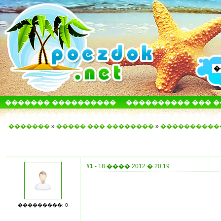
������� ����������
���������� ��� 
������������� ������
����� � ����
�������
»
����� ��� ��������
»
����������
#1
- 18 ���� 2012 � 20:19
���������: 0