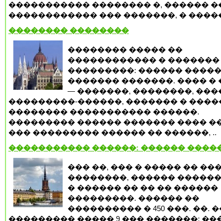
����������� �������� �, ������ ��
������������ ��� �������, � �����
�������� ��������
�������� ����� ��
������������ � �������
���������: ������ �����
������� �������. ���� �
— �������, ��������, ���
���������-������, ������� � ����
�������� ����������� ������.
��������� ������ ������� ���� �
��� ��������� ������ �� ������, ..
����������� ������: ������ ����
��� ��, ��� � ����� �� ��
��������, ������ �����
� ������ �� �� �� ������
���������. ������ ��
���������� � 450 ���. ��. �
��������� ����� 9 ��� �������: ��