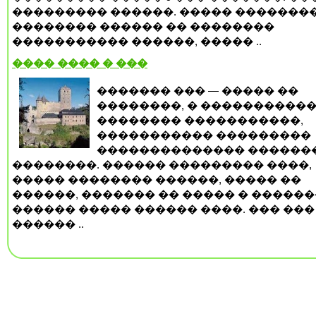
��������� ������. ����� �������
�������� ������ �� ��������
����������� ������, ����� ..
���� ���� � ���
������� ��� — ����� ��
��������, � ����������
�������� �����������,
����������� ���������
�������������� ������
��������. ������ ��������� ����,
����� �������� ������, ����� ��
������, ������� �� ����� � ������
������ ����� ������ ����. ��� ���
������ ..