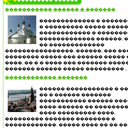
���������� ������
����������� ������ � �������
������������� � ������
� ��������� ����� �����
������������ � �������
������������� ������, 
�� �������������
����������������. ������, ��� ��
�������� ����� ��� ������ ����� 
����, �� � � ���� ��� ������� ���
������� ������ ����� ��������� ..
������������ �������
������ ����������� � ��
�� � ������ �������
����������� ������ ���
����-������ �� ��������
���� ��������� ����,
��������� ������� �������� �
������������. ����� ���� �� �� �