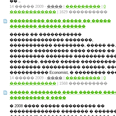
�� ..
14 ����� 2009 -
����
|
���������
|
0
������������
| 1629 ����������
��������� ���� ����� �� �����
������� ������ ������
����� �� �����������
�������������� �������,
����������� ��������, ����� ��,
������ ��������� ���� ����� ��
��������� ������� �������� ��
��� ����, ����� ����� ���������
�������� ���������� ������, �
���������� Economist, � �������� ���
14 ����� 2009 -
����
|
���������
|
0
������������
| 1568 ����������
����� �������� ���� ������ ��
��������� � ����
� 2008 ���� ����� ��������� ��
������������� ������� � �����