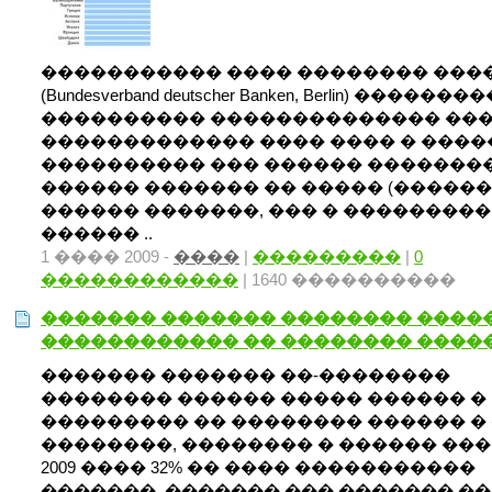
����������� ���� �������� ���
(Bundesverband deutscher Banken, Berlin) ������
���������� �������������� ��
������������� ���� ���� � ����
���������� ��� ������ �������
������ ������� �� ����� (������
������ �������, ��� � ���������
������ ..
1 ���� 2009 -
����
|
���������
|
0
������������
| 1640 ����������
������� ������� �������� ����
������������ �� �������� ����
������� ������� ��-��������
�������� ������ ����� ������ �
��������� �� �������� ������ �
��������, �������� � ������ ��
2009 ���� 32% �� ���� �����������
�������, ������� ��� ������� ��