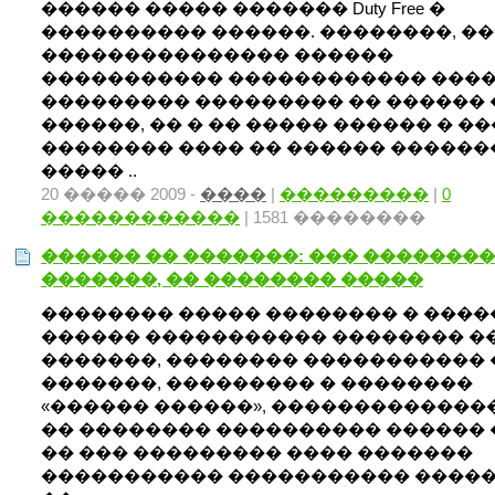
������ ����� ������� Duty Free �
���������� ������. ��������, �
��������������� ������
����������� ������������ ����
��������� ��������� �� ������ 
������, �� � �� ����� ������ � ��
�������� ���� �� ������ ������
����� ..
20 ����� 2009 -
����
|
���������
|
0
������������
| 1581 ��������
������ �� �������: ��� ��������
�������, �� �������� �����
�������� ����� �������� � ����
������ ����������� �������� �
�������, �������� ����������� 
�������, ��������� � ��������
«������ ������», �������������
�� �������� ���������� ������ 
�� ��� ��������� ���� �������
����������� ����������� ����