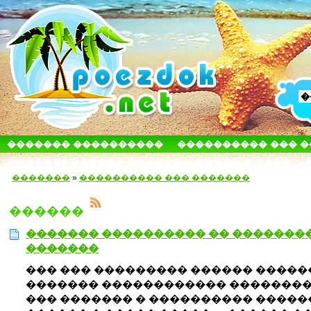
������� ����������
���������� ��� 
������������� ������
����� � ����
�������
»
���������� ��� �������
������
������� ���������� �� �������
�������
��� ��� ��������� ������ �����
������� ������������ ��������
��� ������� � ���������� �����