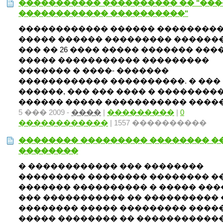
����������� ���������� �� "��
������������ ����������"
������������ ������ ���������
����� ������ ��������� �������. 
��� �� 26 ���� ����� ������� ���
����� ����������� ���������
������� � ����- �������
������������ ����������. � ���
������, ��� ��� ���� � ��������
������ ����� ����������� ������
5 ��� 2009 -
����
|
���������
|
0
������������
| 1557 ����������
�������� ��������� �������� �
��������
� ������������ ��� ��������
��������� �������� �������� �
������� ���������� � ����� ��
��� ����������� �� ���������� 
�������� ����� ��������� ����
����� �������� �� ������������ 