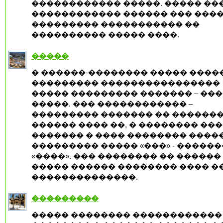
������������ �����. ����� ��
������������ ������ ��� ���
��������� ����������� ��
���������� ����� ����.
�����
� ������-�������� ����� ����
��������� ����������������
����� ��������� ������� – ��
�����. ��� ������������ –
��������� ������� �� ������
������ ���� ��, � �������� ���
������� � ���� �������� �����
��������� ����� «���» - �����
«����». ��� �������� �� ������
����� ������ �������� ���� �
��������������.
���������
����� �������� ������������