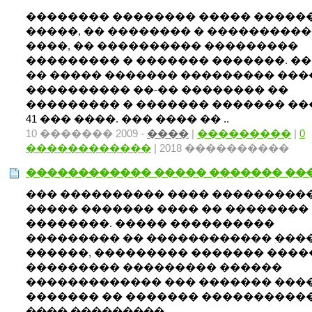
�������� �������� ����� �����
�����, �� �������� � ���������
����, �� ���������� ���������
��������� � ������� �������. �
�� ����� ������� ��������� ���
���������� ��-�� �������� ��
��������� � ������� ������� ��
41 ��� ����. ��� ���� �� ..
10 ������� 2009 -
����
|
���������
|
0
������������
| 2018 ����������
������������ ����� ������� ��
��� ���������� ���� ���������
����� ������� ���� �� ��������
��������. ����� ����������
��������� �� ������������ ���
������, ��������� ������� ����
��������� ��������� ������
������������� ��� ������� ���
������� �� ������� �����������
���� ��������� ..