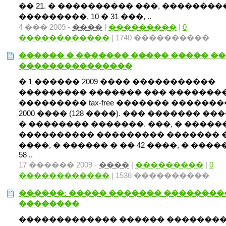
�� 21. � ���������� ���, ��������
���������, 10 � 31 ���, ..
4 ��� 2009 -
����
|
���������
|
0
������������
| 1740 ����������
������ � ������� ����� ����� �
���������������
� 1 ������ 2009 ���� �����������
��������� ������� ��� ��������
��������� tax-free ������� ������
2000 ���� (128 ����). ��� ������� ���
� �������� �������. ���, � ����
���������� ��������� ������� �
����, � ������ � �� 42 ����, � ����
58 ..
17 ������ 2009 -
����
|
���������
|
0
������������
| 1536 ����������
������: ����� ������� �������
��������
������������� ������ �������