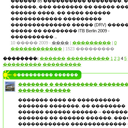
������ 85 ���������� ��������. 
������, ��� ������� �� ����� ��
������ ����. �� ���� ������
������������ ���������
�������������� ����� (DRV) ����
����� �� �������� ITB Berlin 2009 -
���������� ..
10 ����� 2009 -
����
|
���������
|
0
������������
| 1523 ���������
��������:
������
����������
1
2
3
4
5
���������
���������
���������� ������
������� � ���������� ������
������ ������
������� ���� �� ����������
������� �������. �� ��������
������ ������ ������ – �����
������� �� ������ ������. ���
������������ ������������� 