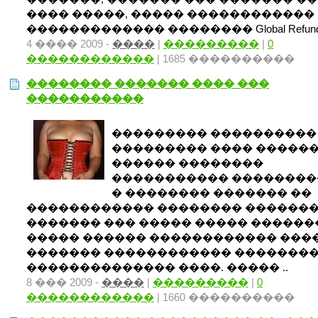
���� �����, ����� ������������
������������� �������� Global Refund, 
4 ���� 2009 -
����
|
���������
|
0
������������
| 1685 ����������
�������� ������� ���� ���
�����������
��������� ����������
��������� ���� �����
������ ��������
����������� �������
� �������� ������� ��
������������ �������� �������
������� ��� ����� ����� ������
����� ������ ������������ ���
������� ������������ �������
�������������� ����. ����� ..
8 ��� 2009 -
����
|
���������
|
0
������������
| 1660 ����������