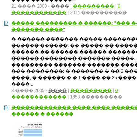
21 ���� 2009 -
����
|
���������
|
0
������������
| 2014 ����������
����� ��������� � ������: "��� 
������� ����"
� ������ ������� ����� �������
������ ������. �� ����� �� �����
������ �� ������ ������ ������
������ �������� ������� �����.
��������� ������� ������� ���
��� ��������: � ������� � �� 2 ���
����, � ������ � � 1 ���� �� 25 ����
���� ..
3 ���� 2009 -
����
|
���������
|
0
������������
| 1953 ���������
������������� ���� ���� �����
������ � ������