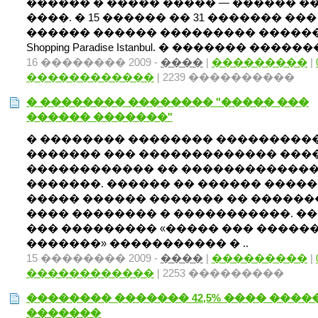
������ � ����� ����� — ������ ���
����. � 15 ������ �� 31 ������� ���
������ ������ ��������� ������
Shopping Paradise Istanbul. � ������� �������
16 �������� 2009 -
����
|
���������
|
������������
| 2239 ����������
� �������� �������� "����� ���
������ �������"
� �������� �������� ���������
������� ��� ������������� ����
������������ �� ������������
�������. ������ �� ������ ����
����� ������ ������� �� ������
���� �������� � �����������. �
��� ��������� «����� ��� �����
�������» ����������� � ..
15 �������� 2009 -
����
|
���������
|
������������
| 2253 ���������
�������� ������� 42,5% ���� ����
�������