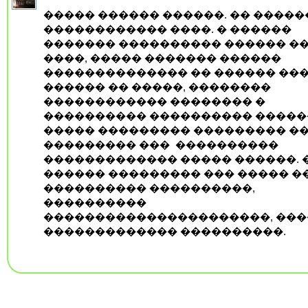
����� ������ ������. �� �����
������������ ����. � ������
������� ���������� ������ �
����, ����� ������� ������
�������������� �� ������ ���
������ �� �����, ��������
������������ �������� �
���������� ���������� ������
����� ��������� ��������� �
��������� ���
����������
������������� ����� ������. 
������ ��������� ��� ����� �
���������� ����������,
����������
����������������������, ���
������������� ����������.