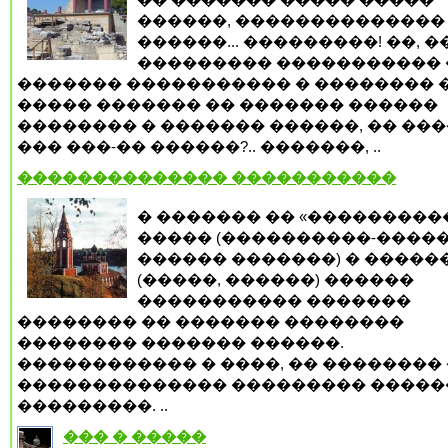
������, ��������������
������... ���������! ��, ��
��������� ����������� 
������� ����������� � �������� 
����� ������� �� ������� ������
�������� � ������� ������, �� ��
��� ���-�� ������?.. �������, ..
�������������� �����������
� ������� �� «���������
����� (����������-�����
������ �������) � �����
(�����, ������) ������
����������� �������
�������� �� ������� ��������
�������� ������� ������.
������������ � ����, �� �������� 
�������������� ��������� �����
���������. ..
��� � �����