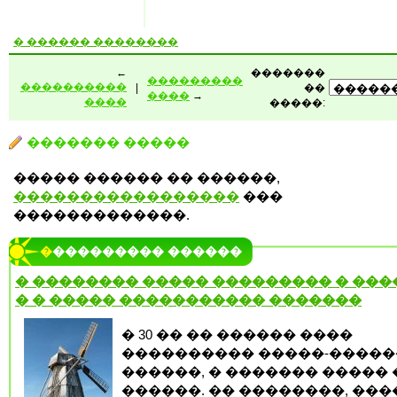
� ������ ��������
←
�������
���������
����������
|
��
����
→
����
�����:
������� �����
����� ������ �� ������,
�����������������
���
�������������.
���������� ������
� �������� ����� ��������� � ����
� � ����� ����������� �������
� 30 �� �� ������ ����
���������� �����-�����
������, � ������� �����
������. �� ��������, ��