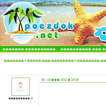
������� ����������
���������� ��� 
������������� ������
����� � ����
�������
»
����� ��� ��������
»
��������-�
#1
- 18 ��� 2012 � 18:19
���������: 0