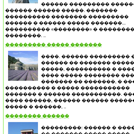
������ ��������� �����
������ ������ �����. �������
���������� �������� ���������
������ � ������ ����� �������...
���������� «��������» � �������
��������. ..
��������� ����� �������
����. ������ ��������� 
������ �� ������� ����
�����, ���������� � ���
���� ����� �������� ���
������� �� �������, � �
���������� � ����� �����������
������� � ������ �����������. �
���� ������, ������ ������ �����
����� � ������, ..
�������� ������
���������: ������ � ���
�� ������� ����� �����