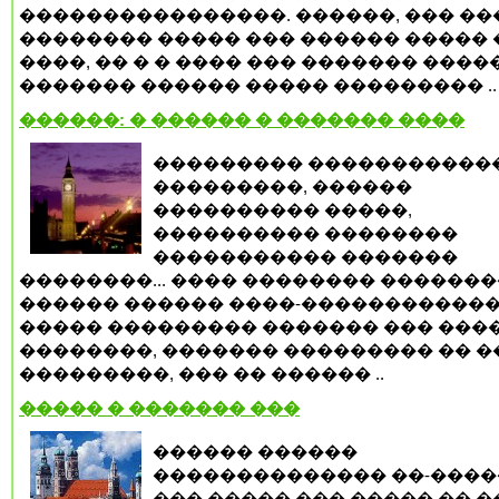
����������������. ������, ��� ��
�������� ����� ��� ������ ����� 
����, �� � � ���� ��� ������� ���
������� ������ ����� ��������� ..
������: � ������ � ������� ����
��������� �����������
���������, ������
���������� �����,
���������� ��������
����������� �������
��������... ���� �������� �������
������ ������ ����-�����������
����� ��������� ������� ��� ���
��������, ������� ��������� �� �
���������, ��� �� ������ ..
����� � ������� ���
������ ������
�������������� ��-����
��� ����� ��� ����� �� 