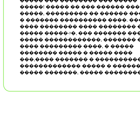
����� ��� �������� ��� �����
�����! ����� �� ��� ������ ��
�����, ��������� �� ������ �
� ������� ���������� ����. �
���� �������� ���� �������� 
����� �����-ʸ�, ��� ������� ��
����� ������������, ������� �
���� ��������� ����, � �����
�������� ����� � ����� ����
���,���� ������� � ���������
������������� ����� � �����
����� �������, ����� �������