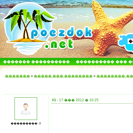
������� ����������
���������� ��� 
������������� ������
����� � ����
�������
»
����� ��� ��������
»
��������-�
#1
- 17 ��� 2012 � 10:25
���������: 0