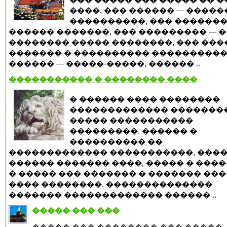
����, ��� ������ — ����
����������, ��� �������
������ �������, ��� ��������� — 
�������� ����� ��������, ��� ���
������� � ���������� ����������
������ — �����-�����, ������ ..
����������� � �������� ����
� ������ ���� ��������
������������� �������
����� �����������
���������. ������ �
���������� ��
������������� �����������, ����
������ ������� ����, ����� � ���
� ����� ��� ������� � ������� ���
���� ��������. ��������������
������� ������������� ������ ..
����� ��� ���