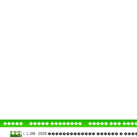
�����
����� ��������
����� ��� ���
�������
© 2008 - 2026 ������������� ������ � 