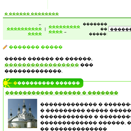
� ������ ��������
←
�������
���������
����������
|
��
����
→
����
�����:
������� �����
����� ������ �� ������,
�����������������
���
�������������.
���������� ������
����������� ������ � �������
������������� � ������
� ��������� ����� �����
������������ � �������
������������� ������, 
�� �������������