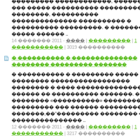
��������� ������������, �����
��� ����� ���������� ��������
��������, ����������
�������������� ���������� �
���������� ���������. � �����
����� ������ ..
14 ������� 2011 -
����
|
���������
|
1
�����������
| 3019 ����������
� ���������� � ��������������
�������� ��������� �������
� ���������� � ��������� �����
�������� �����������������
�������� � ���� �������������
������ �� ���������� �������. 
�������� «����������» �������
��������� ��� ������ ��������
�������,��"��������� �������� 
��������������� ..
12 ������� 2011 -
����
|
���������
|
1
�����������
| 3217 ����������