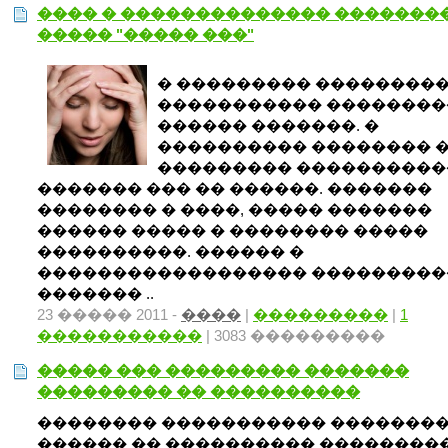
���� � �������������� �������
����� "����� ���"
� ��������� ��������
����������� ��������
������ �������. �
���������� �������� 
��������� ����������
������� ��� �� ������. �������
�������� � ����, ����� �������
������ ����� � �������� �����
����������. ������ �
������������������ ���������
������� ..
23 ����� 2011 -
����
|
���������
|
1
�����������
| 3083 ���������
����� ��� ��������� �������
��������� �� ����������
�������� ����������� �������
������ �� ���������� ��������