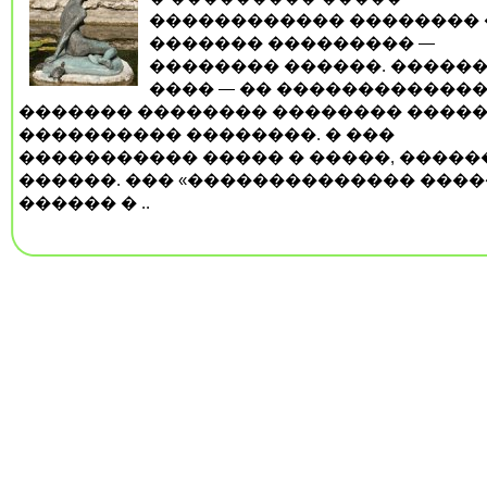
������������ �������� 
������� ��������� —
�������� ������. ������
���� — �� ������������
������� �������� �������� ����
���������� ��������. � ���
����������� ����� � �����, �����
������. ��� «�������������� ����
������ � ..