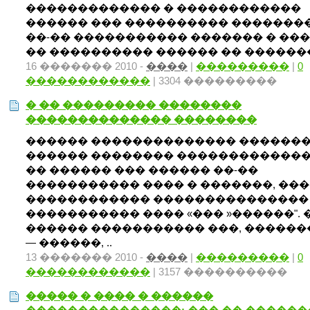
������������� � ������������
������ ��� ���������� ��������
��-�� ����������� ������� � ��
�� ���������� ������ �� ��������
16 ������� 2010 -
����
|
���������
|
0
������������
| 3304 ���������
� �� ��������� ��������
�������������� ��������
������ �������������� �������
������ �������� �������������
�� ������ ��� ������ ��-��
����������� ���� � �������, ��
������������ ���������������
����������� ���� «��� »������". 
������ ����������� ���, ������
— ������, ..
13 ������� 2010 -
����
|
���������
|
0
������������
| 3157 ����������
����� � ���� � ������