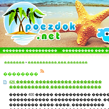
������� ����������
���������� ��� 
������������� ������
����� � ����
�������
»
���������� ��� �������
��������
426 ����� ���������� ��������
����������� ��������������
����� 400 ����� ���������� ����
����������� ��������������. �
�������� ����-����, ���������