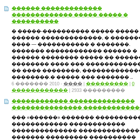
������ �������������
������������� ����� ����� �
����������
� �����-���������� ����� �����
������ �������������, � ������
���� — ����������� � �������.
������� ������������ ������ �
������ �������� ����� �� �����
�������� ���� ��� �����������
�� ���� ��������, ������������
��������.� ����� ��� ������� ..
6 ������� 2010 -
����
|
���������
|
0
������������
| 2933 ���������
������������ ��������������
��������������� ������������
��� «������» ������� ���������
������������ ������������
�������������� �������������
������� ��������� ����������