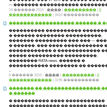
— ������� ����������� ���������
19 ������ 2010 -
����
|
���������
|
0
������������
| 3410 ����������
������� ����������� ������ � 
���������� ���������� ������
� ������ �������� ����������,
������� ��������� ��� ��� — ��
� ������. ��� ���� ����������� 
������������ � ������������ �
����� ���������� ���������,
�������� RATA-news. ������ �
����������� �������� �� �����
..
8 ������ 2010 -
����
|
���������
|
0
������������
| 3195 ����������
������� �� ���������������� �
� ������
� ���������� ���� �����������
������� ������� �� ����� ����