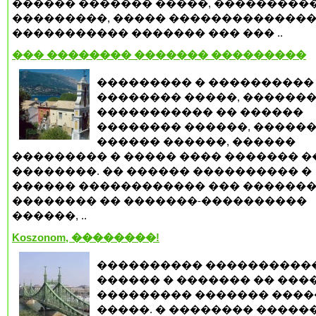
������ ������� �����, ���������
���������, ����� �������������
����������� ������� ��� ��� ..
��� �������� ������� ���������
��������� � ����������
�������� �����, ������
����������� �� ������
�������� ������, �����
������ ������, ������
��������� � ����� ���� ������� 
��������. �� ������ ���������� �
������ ������������ ��� ������
�������� �� �������-����������
������, ..
Koszonom, ��������!
���������� ����������
������ � ������� �� ����
��������� ������� ����
�����. � �������� �����