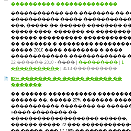
���������� ��������������
������������ ��� �������� �� 
����������� ����� �����������
���, ����� �� ������ �������� �
����� ����, ������� �� ��������
������ ���������� �����������
�� ������� � �������� ���������.
����� 2010 ���� �������� � ����
������������� ������������� � 
22 ������ 2010 -
����
|
���������
|
1
�����������
| 3513 ����������
82% ������� �� ����� ������ ��
�������
�� ������ ����������� �������
������ ��, ����� 20% ������� ���
����������� �������� �� ������
«���� �������� ��
�������������������� ������,
������ ����� 22 ��� ����������
�� �����. ��� 17-18% �� ����� �����