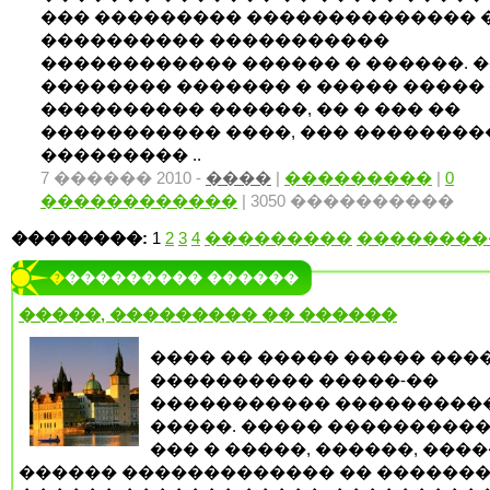
��� ��������� �������������� 
���������� �����������
������������ ������ � ������. 
�������� ������� � ����� ����� 
���������� ������, �� � ��� ��
����������� ����, ��� ��������
��������� ..
7 ������ 2010 -
����
|
���������
|
0
������������
| 3050 ����������
��������:
1
2
3
4
���������
��������
���������� ������
�����, ��������� �� ������
���� �� ����� ����� ����
���������� �����-��
����������� ���������
�����. ����� ����������
��� � �����, ������, ����
������ ������������� �� �������