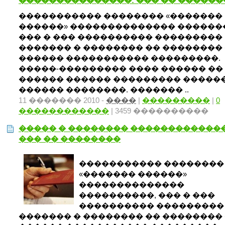
���������������: ��� �� ������
����������� �������� «�������
������» �������������� ������
��� � ��� ���������� ���������
������� � �������� �� ��������
������ ����������� ���������.
�����-��������� ���� ������ ��
������ ������ ��������� �����
������ ��������. ������� ..
11 ������� 2010 -
����
|
���������
|
0
������������
| 3459 ����������
����� � �������� �������������
��� �� ��������
����������� ��������
«������� ������»
��������������
����������, ��� � ���
���������� ���������
������� � �������� �� ��������