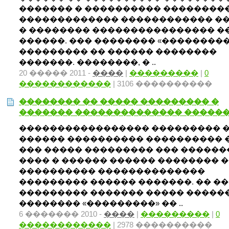
������� � ���������� ��������
������������� ������������ �
� �������� ���������������� �
������. ��� �������� «���������»
��������� �� ������ ��������
�������. ��������, � ..
20 ����� 2011 -
����
|
���������
|
0
������������
| 3106 ����������
�������� �� ����� ��������� �
������� �������������� �����
����������������� ��������� 
������ ���������� ���������� �
��� ����� ��������� ��� �����
���� � ������ ������ �������� 
���������� ��������������
��������� ������ �������. �� ��
��������� ������� ����� �����
�������� «���������» �� ..
6 ������� 2010 -
����
|
���������
|
0
������������
| 2978 ����������