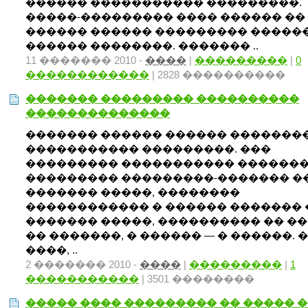
������ ����������� ���������.
�����-��������� ���� ������ ��
������ ������ ��������� �����
������ ��������. ������� ..
11 ������� 2010 -
����
|
���������
|
0
������������
| 2828 ����������
������� ��������� ����������
��������������
������� ������ ������ �������
����������� ���������. ���
��������� ����������� ������
��������� ���������-������� �
������� �����, ��������
������������ � ������ ������� 
������� �����, ���������� �� �
�� �������, � ������ — � ������. 
����, ..
2 ������� 2010 -
����
|
���������
|
1
�����������
| 3501 ��������
����� ���� ��������� �� ����� 