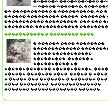
������� ����������� �
— ����� �������, ������
�� ����������� � ����������. �� 
������ ��������� �����, ������� 
����������� ���������, ��� ��� �
��������. ������������ ���������,
����������� � �������� ����
� ������ ���� ��������
������������� �������
����� �����������
���������. ������ �
���������� ��
������������� �����������, ����
������ ������� ����, ����� � ���
� ����� ��� ������� � ������� ���
���� ��������. ��������������
������� ������������� ������ ..