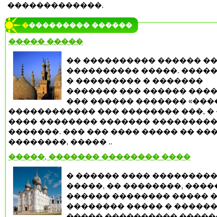
�������������.
���������� ������
����� �����
�� ���������� ������ ��
���������� �����. �����
� ��������� � �������
������� ��� ������ ����
��� ������ ������� «����
������������ ��� �������� ���, �
���� �������� ������� ��������
�������. ��� ��� ���� ����� �� ��
��������, ����� ..
�����, ������� �������� ����
� ������ ���� ���������
�����, �� ��������, ����
������ �������� ����� 
�������� ����� � �����
����� ���������� ����