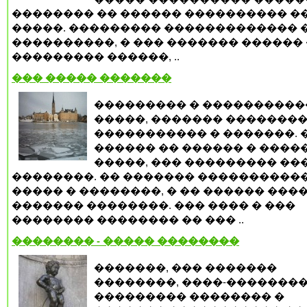
�������� �� ������ ���������� ��
�����. ��������� ������������� 
����������, � ��� ������� ������ 
��������� ������, ..
��� ����� �������
��������� � ���������
�����, ������� �������
����������� � �������. 
������ �� ������ � ����
�����, ��� ��������� ��
��������. �� ������� ����������
����� � ��������, � �� ������ ���
������� ��������. ��� ���� � ���
�������� �������� �� ��� ..
�������� - ����� ��������
�������, ��� �������
��������, ����-��������
��������� �������� �