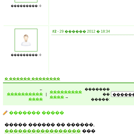
���������: 0
#2
- 29 ������ 2012 � 18:34
���������: 0
� ������ ��������
←
�������
���������
����������
|
��
����
→
����
�����:
������� �����
����� ������ �� ������,
�����������������
���