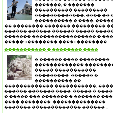
�������, � �������
���������� ���������
�������������, ���� �� 
���������� � ����, ����
�� �������� ������� ��������� �
������ ������ ������ ����� ����
������� ����������������� � ��
�����: «�������� ����» �������� ..
����������� � �������� ����
� ������ ���� ��������
������������� �������
����� �����������
���������. ������ �
���������� ��
������������� �����������, ����
������ ������� ����, ����� � ���
� ����� ��� ������� � ������� ���
���� ��������. ��������������
������� ������������� ������ ..