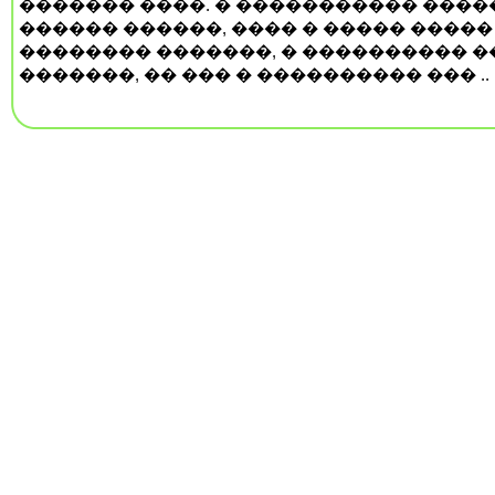
������� ����. � ����������� ���
������ ������, ���� � ����� �����
�������� �������, � ���������� �
�������, �� ��� � ���������� ��� ..