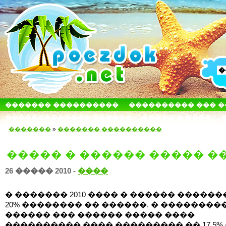
������� ����������
���������� ��� 
������������� ������
����� � ����
�������
»
������� ����������
����� � ������ ����� ��
26 ����� 2010 -
����
� ������� 2010 ���� � ������ ������
20% �������� �� ������. � ��������
������ ��� ������ ����� ����
���������� ���� ��������� �� 17,5%