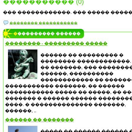
����������� (0)
��� ������������. ��� ����� �����
�������� �����������
���������� ������
�������� - ��������� �����
������ �� ��������� �
�������� ������������.
�� �������, ��� �������
������, ����������
������������ �� ������
����������� �������, �� ������
����������� ����� �� �����, �� �
������� � ������ ������ �������
����. � �������������� �������,
������, ..
������ �� �������
����� �� ������ ������ 