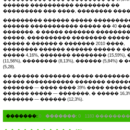
������ ���������� �������� ��
��������� ��� ����, �������� ����
��������� ������ ����� ��������
������ ����������� ����� �� 40 ��
�������. � ����� ������� �������
�����, ���������� �������� ����
����� � ������ � ������� 2010 ����,
�������� ������ ������ ����� � �
����� 4,16%, ������� �������� (15,59%),
(11,56%), �������� (8,13%), ������ (5,84%) �
(5,28).
�� ������ ������� ����� �������
����� ����������� ������� �����
������� — ���� ���� 39% ���� ������
������ ����� — �������, � ����� 16,3%
������� — ������ (12,3%).
�������:
0
�������:
0
1183 �������