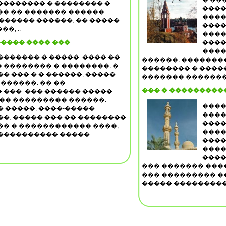
�������� � �������� �
����
�� �� ������� ������
����
������ ������, �� �����
����
�, ..
����
����� ���� ���
����
����
������ � �����. ���� ��
������. ��������
�������� � ��������. �
�������� � ���
� ��� � � ������, �����
������� ��������
������. �� ��
��� � ���������
���. ��� ������ �����.
�� ��������� ������.
����
 �����, ����-�����
����
�, ����� ��� �� ��������
����
� � ������������ ����,
����
���������� �����.
����
����
����
��� ������� ����
��� ��������� �
����� ����������,