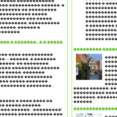
������� ������������
����� � ���
��� ���������� ������. �
����������
������� �� ���������
����������
���������� �����
����������
��������� ��� �����
����������
���������, ����������
� ��������
����, ������ �
����������
�������.
����������
������ ����
�� � �������... � � �����
��������� ����
����� ���� ����������
����
� — ������, � �������
����
�����. �� ��������,
����
���� ��������� ������
����
� �����. �������
����
�������� ���������
����
��� ����� �������...
����
�������� ��������. ..
����� ������, �
���������� ����
�������, ������
����� � ���� ���� ��
������ ..
� ����� ������,
��������������
�� ������... ���������!
�������� ����������� ���
� ��