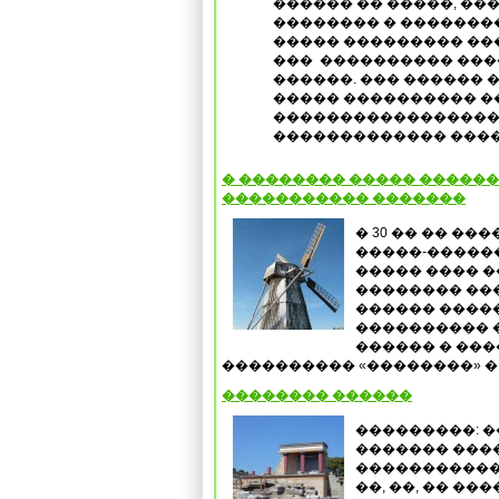
������ �� �����, �
�������� � �������
����� ��������� ��
���
���������� ���
������. ��� ������ 
����� ���������� �
������������������
������������� ���
� �������� ����� �������
����������� �������
� 30 �� �� �
�����-������
����� ���� �
�������� ��
������ �����
���������� 
������ � ���
���������� «��������» � 
�������� ������
���������: �
������� ����
������������
��, ��, �� �