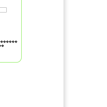
�������
��