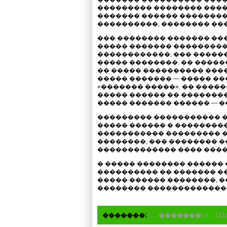
��������� �������� ����
������� ������ ��������
����������, �������� ��
��� �������� ������� ��
����� ������� ���������
������������, ��� �����
����� ��������. �� �����
�� ����� ���������� ���
����� ������� — ����� ��
«������� �����». �� ����
����� ������ �� ��������
����� ������� ������ — �
��������� ����������� �
����� ������ � ���������
����������� ��������� �
��������, ��� �������� 
������������� ���� ����
� ����� �������� ������
���������� �� ������� ��
����� ������ ��������, 
�������� �������������
�������:
0
�������:
0
13