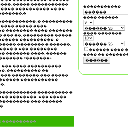
���, ����� �����������
�����������
���� ���������� �� ��
�������.�
���� ������
�����������, � ���������
���� ����� ����
�� �������� ���� �������
���� �������
� ���.��, ��������� �����
������ ����������, �
����� �������� � ������,
����� � ���-��������
������ ���� 
� ������� ����. ������
���� �� ������
������� «�������».
������
 ��� ���� ����������
�. ���������� ��
��� �������� ��� �����
������� �����������
�.
 ����������� ��������� �
�� ��������. ��� �����
���������� ��� ������
�.
16 ����������