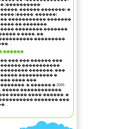
� (����������-
�����, ������ �������) �
���� (�����, ������)
�� ����������� �������
���� �� �������
���� �������� �������
���� � ����, ��
����������� ���������
�. ..
� ������
�� ��� ��� ������ ���
������ �����������
�������� �������, ���
����� ���������� �
��� ���� ���
�������. � ������ � 2005
, ����� ������������
�� ����� ����-������, �
���������� ������� ���
 ..