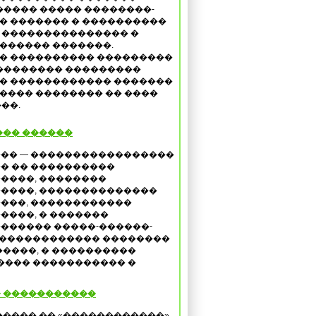
����� ����� ��������-
� ������� � ����������
 ��������������� �
������ �������.
� ���������� ���������
 �������� ���������
� ������������ �������
���� �������� �� ����
��.
��� ������
�� — �����������������
� �� ����������
����, ��������
����, ��������������
���, ������������
����, � �������
������ �����-������-
������������� ��������
����, � ����������
���� ����������� �
 �����������
����� �� «������������»