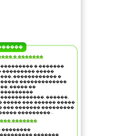
������
��� � �������
��������� � �������
� ��������� �����
���, ������������ �
����� �������������
��, ����� ��
����������
������������. ������,
� ����� ��� ������ �����
��� ��� ������� ���������
���� ��������� ..
��� �������
� ��������
��������� �������