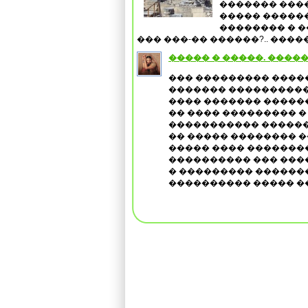
������� ���
����� �����
�������� � �
��� ���-�� ������?.. ������
����� � �����. ����
��� ��������� �����
������� ���������� 
���� ������� ������
�� ���� ��������� � 
����������� ������ 
�� ����� �������� �
����� ���� ��������
���������� ��� ����
� ��������� �������
���������� ����� �