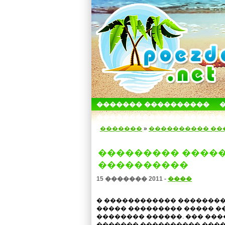
������� ����������
������������� ������
�������
»
���������� ��
��������� ����
����������
15 ������� 2011 -
����
� ������������ ��������
����� ��������� ����� �
�������� ������. ��� ��
������� ���������� ����