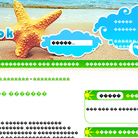
�����:
������:
������ 
������
���������� ��� �������
�������� ����
����� � ����
�����
�����
�������
� �������
»
����������
�� �������
�����
��
��� ��� �� �����
� ������ ���������
�������, ����������� �
����� ����
���������� � �����������
� �� ����������. ������