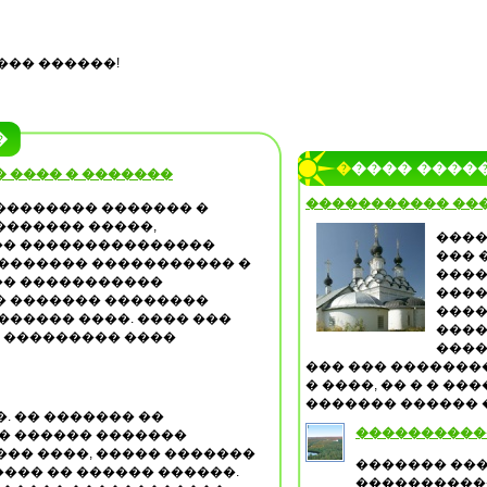
��� ������!
�
����� ����
 ���� � �������
����������� ���
�������� ������� �
������� �����,
����
� ���������������
��� 
�������� ����������� �
����
� �����������
����
� ������� ��������
����
������ ����. ���� ���
���
 ��������� ����
����
��� ��� �������
� ����, �� � � �
������� ������ �
. �� ������� ��
����������
 � ������ �������
�� ����, ����� �������
������� ��
��� �� ������ ������.
����������