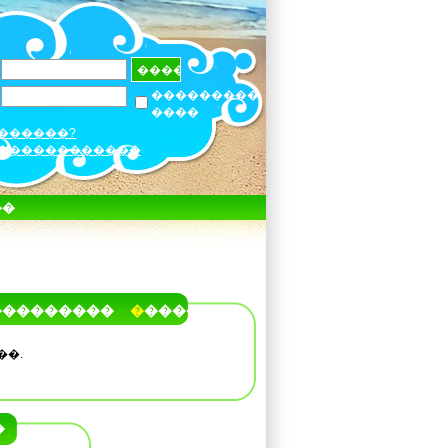
���������
����
������?
������������
��
���������
�����
��.
�