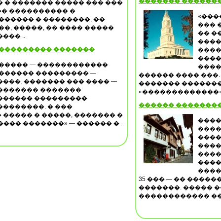
������� ������
 � ������� ����� ��� ���
��� ���������� �
«���
������ � ��������, ��
��� 
��, �����, �� ���� �����
�� �
��� ..
����
��������� �������
����
����
 ����� — ������������
����
������� ��������� —
������ ���� ���
���. ������� ��� ���� —
������� ������
������� �������
«�������������» 
������ ���������
������ �������
�������. � ���
����� � �����, ������� �
����
��� �������» — ������ � ..
����
����
����
����
����
����
35 ��� — �� ����
�������. ����� ��
������������ ���