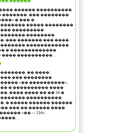
��� ������
���� ������ ����������
� �������, ��� ��������
����» � ��� �
������� ����� ��������
��� ���������
������� ��������
�, ��� ������� ��� ����
. ������� ������������
�� � �������������
���� ���������� ..
�
�������, �� ����:
��� ��� ��������
����� «�� ����������»,
�� � ���������� ����
��, ���� ���� �� �� 16-�
������� ����������
�, � ����� ������ ������
���� ��� �� ������ ����
����� «�� — 134»,
���, ..