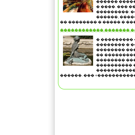
������ �����
� ����. ��� 
���������: �
������, ����
�� �������� � ����� � ���
������������ ������� �
� ���������
�������� � 
�������� ���
�� ��������
�������� ��
���������� �
����������� 
������. ��� «�����������