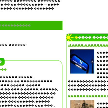
����� �������� ��������
 �� �� ��������� — ����
����� ������� �������
35 ����������
����� ����
��� ������!
24 ���� � �������
���
����
����
�
����
����
���
����
� ����� �����,
����
�����-�� �����������
��������� ���� 
��� �����. �����
��� ���������� 
 �� ��� � �����, ������,
����������� �� ��
����� ������������� ��
������ ������� 
 ������ ������� �����,
��� ���������, �����
����
��� ������� ��� ��� ..
����