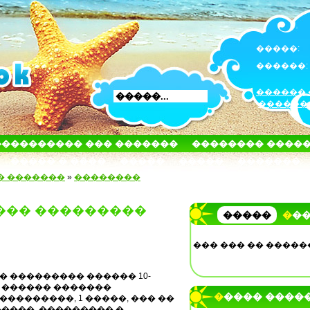
�����:
������:
������ 
������
���������� ��� �������
�������� ����
����� � ����
�����
�����
�������
� �������
»
��������
���� ���������
�����
��
��� ��� �� �����
� ��������� ������ 10-
 ������ �������
����� ����
���������, 1 �����, ��� ��
����, ��������� �