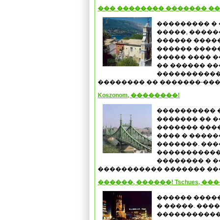
��� �������� ������� �
��������� �
�����, ����
������ ����
������ �����
����� ���� �
�� ������ �
�����������
�������� �� �������-����
Koszonom, ��������!
���������� 
������� �� �
������� ����
���� � �����
�������. ���
�����������
�������� � �
����������� ������� ����
������, ������! Tschues, ��
������ �����
� �����. ���
�����������