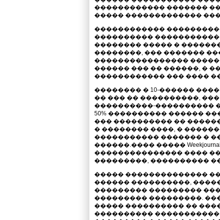
������������ ������� ��
����� ������������� ���
������������ ���������
���������� �����������
�������� ����� � ������
��������, ��� ������� �
���������������� �����
������ ��� �� ������, � 
������������ ��� ���� ���
�������� � 10-������ ���
�� ��� �� ����������, ��� �
����������-���������� �
50% ���������� ������ ��
��� ���������� �� �����
� �������� ����, � �����
����������� ������� � �
������.���� ����� Weekjourn
��������������� ���� ��
���������, ���������� �� J
����� �������������� �
������ ����������, ����
��������� ��������� ��
��������� ���������. ���
����� ���������� �� ����
���������� ������������