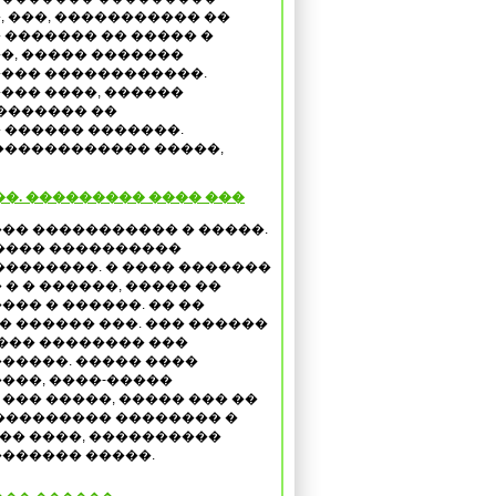
, ���, ����������� ��
 ������� �� ����� �
�, ����� �������
��� ������������.
��� ����, ������
������� ��
������ �������.
������������ �����,
��. ��������� ���� ���
�� ����������� � �����.
���� ����������
��������. � ���� �������
� � ������, ����� ��
��� � ������. �� ��
 ������ ���. ��� ������
���� �������� ���
�����. ����� ����
���, ����-�����
��� �����, ����� ��� ��
��������� �������� �
�� ����, ����������
������ �����.