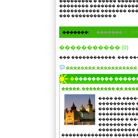
��������� � ����� �����
�������� ������� �������
����������� ������� ��
��� �����������.�
�������:
0
�������:
0
21
����������� (0)
��� ������������. ��� ��
�������� �����������
���������� �����
�����, ��������� �� ���
���� �� ����
���������� 
�����������
������������
������� � �
���������. �
���������� 
�������������� ��������