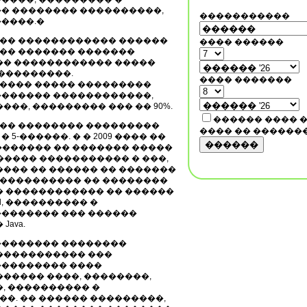
� �������� ����������,
�����������
����.�
�� ������������ ������
���� ������
�� ������� �������
�� ������������ �����
����������.
���� �������
���� ����� ���������
�������� ������������,
��, ��������� ��� �� 90%.
������ ���� 
��� �������� ���������
���� �� ������
 5-������. � � 2009 ���� ��
������
������ �� ������� �����
����� ����������� � ���,
���� �� ������ �� �������
����������� �� ��������
� ������������ �� ������
al, ���������� �
������� ��� ������
ava.
�������� ��������
����������� ���
��������� ����
����� ����, ��������,
, ���������� �
�. �� ������ ���������,