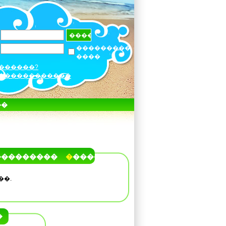
���������
����
������?
������������
��
���������
�����
��.
�