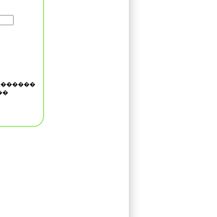
�������
��