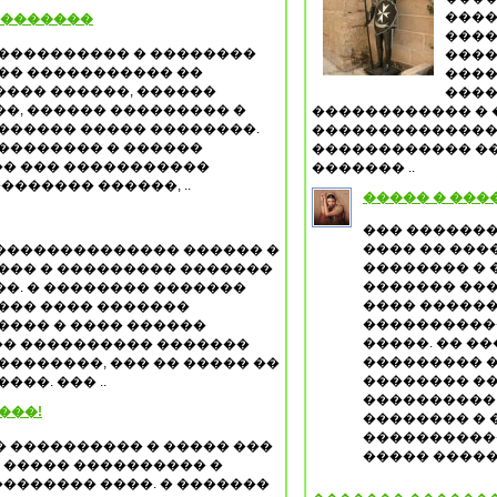
����
��������
����
 ���������� � ��������
����
��� ����������� ��
����
���� ������, ������
����
�, ������ ��������� �
������������ � 
������ ����� ��������.
�������������� 
��������� � ������
������������ �
� ��� �����������
������� ..
������ ������, ..
����� � ���
��� �������
���� �� ���
�������������� ������ �
�������� � 
��� � ��������� �������
������� ��� 
�. � �������� �������
���� ������
��� ���� �������
�����������
���� � ���� ������
�����. �� �
� ���������� �������
��������� �
��������, ��� �� ����� ��
�������� ��
��. ��� ..
���������� 
����!
�������� � 
����������
 ���������� � ����� ���
����� �����
� ����� ���������� �
������� ����. � �������