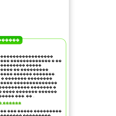
������
������������������
��� ������������� � ��
�������� �����
���� �� ���������
���� ������ �������.
 � ������� ��������
����-��������������
���������� ������� �
� ���� ������� ������
��� ���. �� ..
� ������
�� ��� ����� ���������
������� ���������