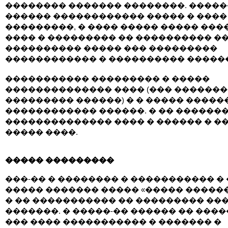
�������� ������� ��������. �����
������ ������������ ����� � ����
���������, � ���� ����� ����� ���
���� � ��������� �� ���������� �
���������� ����� ��� ���������
������������ � ���������� �����
����������� ��������� � �����
�������������� ���� (��� �������
��������� ������) � � ����� �����
������������ ������. � �� ������
�������������� ���� � ������ � �
����� ����.
����� ���������
���-�� � �������� � ����������� � 
����� ������� ����� «����� ������
� �� ����������� �� ��������� ��
�������. � �����-�� ������ �� ����
��� ���� ����������� � ������� �