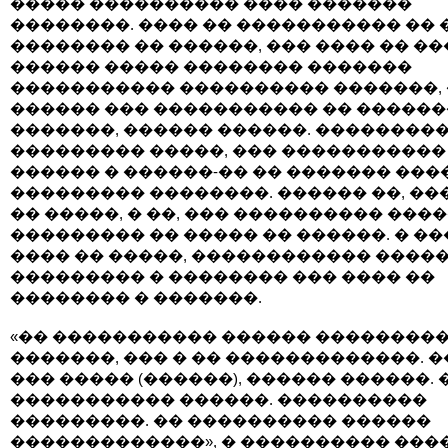
����� ���������� ���� �������
��������. ���� �� ����������� �� 
�������� �� ������, ��� ���� �� ��
������ ����� �������� �������
����������� ���������� �������, 
������ ��� ����������� �� �����
�������, ������ ������. ��������
��������� �����, ��� �����������
������ � ������-�� �� ������� ���
��������� ��������. ������ ��, ��
�� �����, � ��, ��� ���������� ����
��������� �� ����� �� ������. � ��
���� �� �����, ������������ ����
��������� � �������� ��� ���� ��
�������� � �������.
«�� ����������� ������ ���������
�������, ��� � �� �������������. �
��� ����� (������), ������ ������. 
����������� ������. ����������
���������. �� ���������� ������
�������������», � ���������� ���