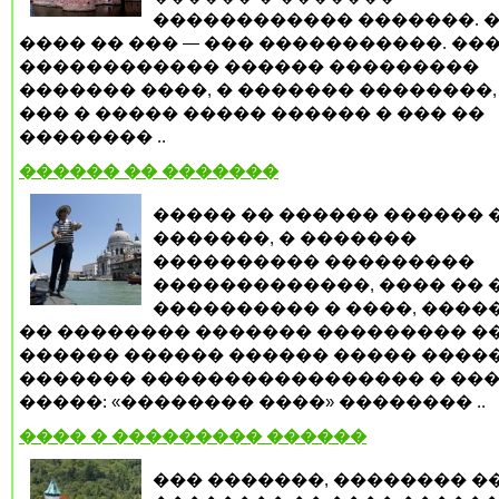
������������ �������. 
���� �� ��� — ��� �����������. ��
������������ ������ ���������
������� ����, � ������� ��������,
��� � ����� ����� ������ � ��� ��
�������� ..
������ �� �������
����� �� ������ ������ 
�������, � �������
���������� ���������
�������������, ���� �� 
���������� � ����, ����
�� �������� ������� ��������� �
������ ������ ������ ����� ����
������� ����������������� � ��
�����: «�������� ����» �������� ..
���� � ��������� ������
��� �������, �������� �