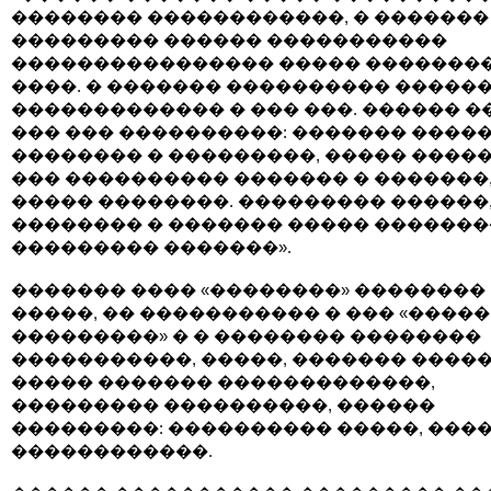
�������� ������������, � �������
��������� ������ �����������
���������������� ����� �������
����. � ������� ���������� ������
������������� � ��� ���. ������ �
��� ��� ����������: ������� ����
�������� � ���������, ����� ����
��� ���������� ������� � �������,
����� ��������. ��������� ������
�������� � ������� ����� �������
��������� �������».
������� ���� «��������» ��������
�����, �� ����������� � ��� «�����
���������» � � �������� ��������
�����������, �����, ������� �����
����� ������� �������������,
��������� ����������, ������
���������: ���������� �����, ���
������������.