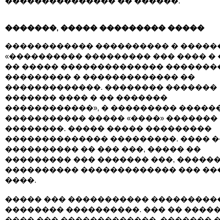
��������������� �� ������.
�������, ����� ��������� �����
������������ ���������� � �����
«���������� ��������� ��� ���� � 
�� ����� �������������� �������
��������� � ������������� ��
�������������. �������� �������
������� ���� � �� �������
������������», � ��������� �����
����������� ����� «����» �������
��������. ����� ����� ���������
�������������� ���������. ���� �
���������� �� ��� ���, ����� ��
��������� ��� ������� ���, ������
���������� ������������� ��� ��
����.
����� ��� ����������� ���������
�������� ����������. ��� �� ����
���� ��� �������������, ������� 