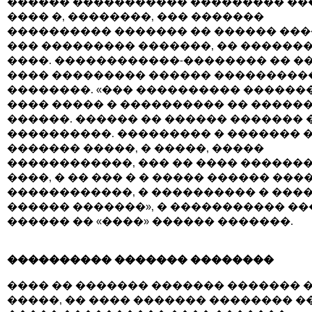
������ ����������� ��������� ��
���� �, ��������, ��� �������
���������� ������� �� ������ ���
��� ��������� �������, �� ������
����. ������������-�������� �� �
���� ��������� ������ ���������
��������. «��� ���������� ������
���� ����� � ���������� �� �����
������. ������ �� ������ ������� 
����������. ��������� � ������� 
������� �����, � �����, �����
������������, ��� �� ���� ������
����, � �� ��� � � ����� ������ ���
������������, � ���������� � ����
������ �������», � ����������� �
������ �� «����» ������ �������.
���������� ������� ��������
���� �� ������� ������� ������� 
�����, �� ���� ������� �������� ��