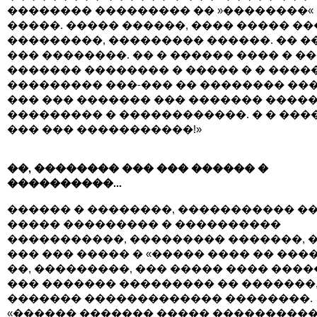
�������� ��������� �� »��������«
�����. ����� ������, ���� ����� ��
���������, ��������� ������. �� �
��� ��������. �� � ������ ���� � �
������� �������� � ����� � � ����
��������� ���-��� �� �������� ���
��� ��� ������� ��� ������� �����
��������� � ������������. � � ���
��� ��� �����������!»
��, �������� ��� ��� ������ �
����������...
������ � ��������, ����������� �
����� ��������� � ����������
�����������, ��������� �������, 
��� ��� ����� � «����� ���� �� ����
��, ���������, ��� ����� ���� ����
��� ������� ��������� �� �������
������� ������������� ��������.
«������ ������� ����� ���������