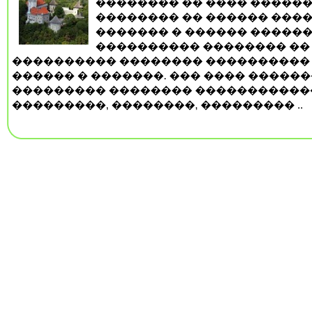
�������� �� ���� ������
�������� �� ������ ����
������� � ������ ������
���������� �������� ��
���������� �������� ����������
������ � �������. ��� ���� ������
��������� �������� �����������
���������, ��������, ��������� ..