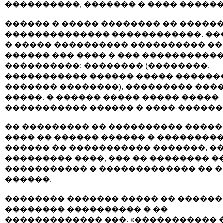
����������, ������� � ���� ������
������ � ����� �������� �� ������
�������������� ������������. ��
� ����� ���������� ���������� ��
������ ��� ���� � ��� ����������
����������: �������� (��������,
����������� ������ ����� ������
������� ��������), ��������� ����
�����. � ������ ����� ����� �����
����������� ������ � ����-������
�� ��������� �� ���������� �����
���� �� ������ ������ � ��������
������ �� ����������� �������, �
��������� ����, ��� �� �������� �
����������� � ������������� �� 
������.
�������� ������� ����� �� ������
�������� ���������� � ��
������������� ���. «����������� 