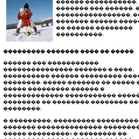
������ �����������.
������� ��� ������. 
����������������, �
������� ������ ����
�� ������ ��������
����������.
��������� ������� ���� �� �����
������ ��� �����������
��������������� ������� � ����,
���������� ������ ��������� ���
��������. ����� ������� �� ����� 
����� ��������� ������ �
������������� ����������� �����
�������� �� �������� �������� ��
��������.
� ���������, ��������� ���������
������� �������������� ��������
����� ���������» � �������� ��