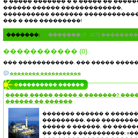
� ����� ������� � � ����� �� �����
������ ������ �������������,
���������� ������� ������������
��� � ��� ���������!
�������:
0
�������:
0
2173 �������
����������� (0)
��� ������������. ��� ����� �����
�������� �����������
���������� ������
����� ����� ����� � �������? ����
������ �� ������
������� ������ � �����
���������, ��� �������
����� � ������. �� ����
�� ���� � ����������: «��