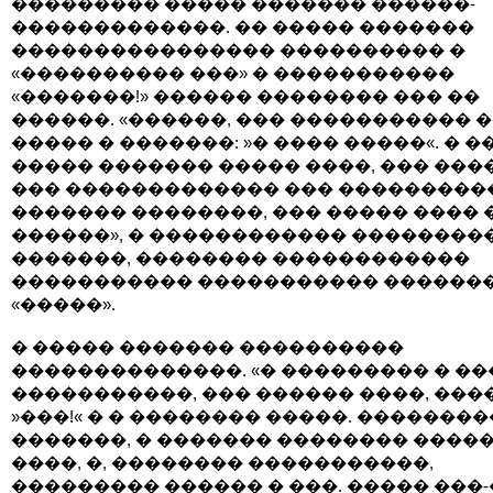
��������� ����� ������� ������-
�������������. �� ����� �������
���������������� ���������� �
«���������� ���» � �����������
«�������!» ������ �������� ��� ��
������. «������, ��� ����������� �
����� � �������: »� ���� �����«. � 
����� ������� ����� ����, ��� ���
��� ������������� ��� ����������
������� ��������, ��� ����� ���� 
������», � ������������ ��������
�������, �������� ������������
����������� ����������� ������
«�����».
� ����� ������� ����������
��������������. «� ��������� � ��
�����������, ��� ������ ����, ���
»���!« � � �������� �����. ��������
�������, � ������� �������� �����
����, �, �������� �����������,
��������� ������ � ���. ����� ���