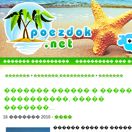
������� ����������
���������� ��� 
������������� ������
����� � ����
�������
»
������� ����������
»
�������
������� ������ � ����
����������, �����
�������...
16 ������� 2010 -
����
������ ���� �� ����