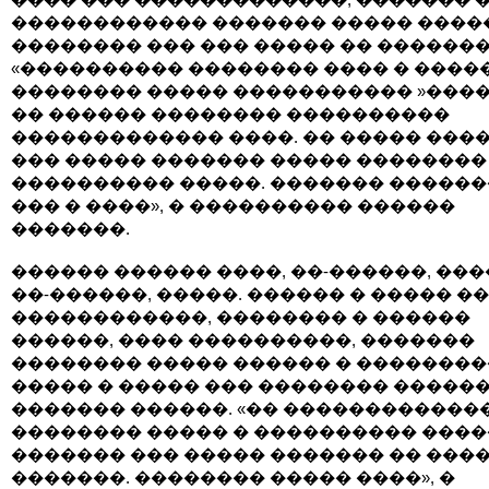
������������ ������� ����� �����,
�������� ��� ��� ����� �� �������
«���������� �������� ���� � �����
�������� ����� ����������� »����
�� ������ �������� ����������
������������� ����. �� ����� ����
��� ����� ������� ����� ��������
���������� �����. ������� �����
��� � ����», � ���������� ������
�������.
������ ������ ����, ��-������, ���
��-������, �����. ������ � ����� ��
������������, �������� � ������
������, ���� ����������, �������
�������� ����� ������ � ��������
����� � ����� ��� �������� ������
������� ������. «�� ������������
�������� ����� � ���������� �����
������� ��� ����� ������� �� ���
�������. �������� ����� ����», �