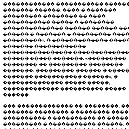
������������ ����������� ������
������� ������. ���� � �������
��������� �������� �� ����
����������� ����� � ��������
�������������� ������ ������ ��
������ � ������� � ��������� ���
���������», � ������������� ����
������� ������������
���������������� ������������
������ ����� �������. «���������
�������� �� ��������� ��������
�������: ��������� ������ � ����
������� ����������� ������», �
�������������� ����� �����,
������������� ���������� �����
������.
��� ������������� �� ��������, �
������� �������� � �������� ���
���������� � ���������� �� �����
��������� � ����������� ������. 