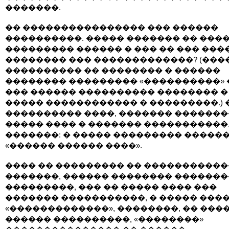
�������.
�� ���������������� ��� ������
����������. ����� ������� �� ���
��������� ������ � ��� �� ��� ���
�������� ��� �������������? (���
���������� �� �������� � ������
�������� ��������� «����������» 
��� ������ ���������� �������� �
����� ������������ � ���������.)
���������� ����, ������� ������
����� ���� � ������� �����������
�������: � ����� ��������� �����
«������ ������ ����».
���� �� ��������� �� ����������
�������, ������ �������� �������
���������, ��� �� ����� ���� ���
������� �����������, � ����� ���
«�������������», ��������, �� ���
������ ����������, «��������»