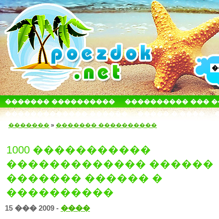
������� ����������
���������� ��� 
������������� ������
����� � ����
�������
»
������� ����������
1000 �����������
������������� ������
������� ������ �
����������
15 ��� 2009 -
����