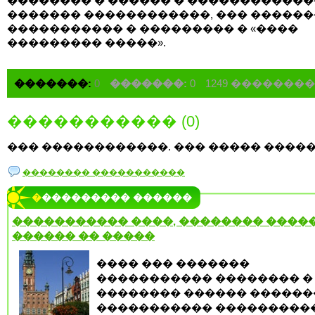
�������� � ������ � �����������
������� ������������, ��� ������
����������� � ��������� � «����
��������� �����».
�������:
0
�������:
0
1249 �������
����������� (0)
��� ������������. ��� ����� �����
�������� �����������
���������� ������
����������� ����, �������� �����
������ �� �����
���� ��� �������
����������� �������� �
�������� ������ ������
����������� ���������