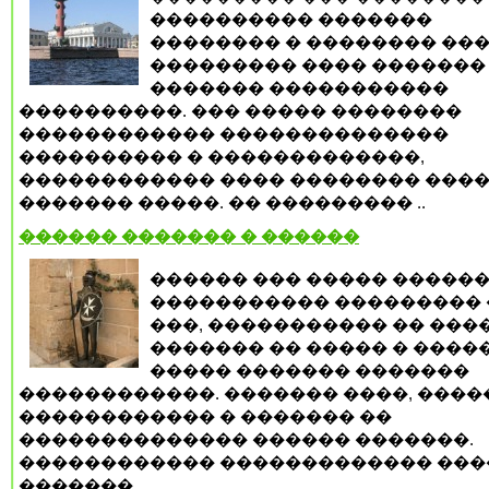
���������� �������
�������� � �������� ���
��������� ���� �������
������� �����������
����������. ��� ����� ��������
������������ ��������������
���������� � �������������,
������������ ���� �������� ���
������� �����. �� ��������� ..
������ ������� � ������
������ ��� ����� �����
����������� ��������� 
���, ����������� �� ���
������� �� ����� � �����
����� ������� �������
������������. ������� ����, ����
������������ � ������� ��
�������������� ������ �������.
������������ ������������� ���
������� ..