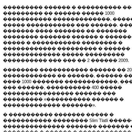
��������� ������ � ���������� �
��������� �� ������ ����� 1000
����������� �������������, ����
����� ����������� ��� ������. ��
������� ���� ������� �� �������
�������� ������� ������ � �����
����� � ����������� �������� �
������������ ��������� � ������
������������� ����� ���������
���������� ��� ��� �� 2 ������ 2009.
�������� ����������� ������ �� 20,
������������ �� ������, ������ �
���� 1000 ������� ������������, ��
��� ������, ���������� 400 �����
���������������� ������ ���
��������� «���������� ������ �
������������� �������».
� ���������� ������� ����� �
����������� �������� Slim Tlatli ����
�������������� ������� ������� 