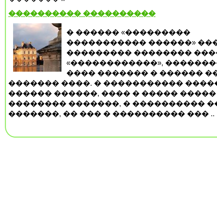
���������� ����������
� ������ «���������
����������� ������» ��
��������� �������� ���
«������������», ������
���� ������� � ������ �
������� ����. � ����������� ���
������ ������, ���� � ����� �����
�������� �������, � ���������� �
�������, �� ��� � ���������� ��� ..