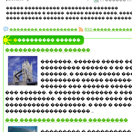
25 ������ 2012
����� ���������� ��������� �������
���������� � �����. ����� ����� ����, ���
���� ������ ������ ���� ������� �� ������
�������� �����������
RSS-����� �����
���������� ������
������������� ������
�������, ������ ����� �
��������� ������ � �� �
������, � ����� ����� ���
��������� ����� ������
������ ��� ������ �����
��� ������. � ������ ������� � ��
�� ���������. � ����� ���� ���� �
���������� ��������. � ��� � ����
�������������� ����� ..
��� �������� ������� ���������
��������� � ����������