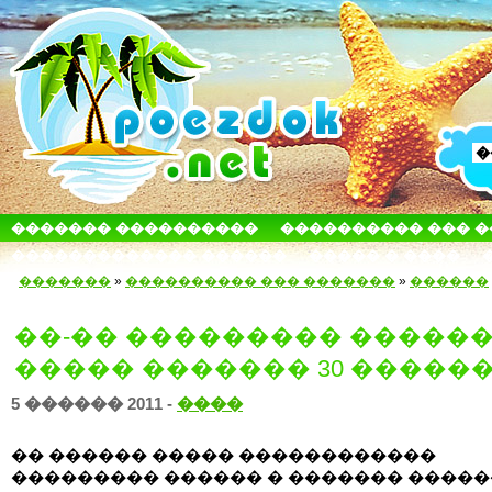
������� ����������
���������� ��� 
������������� ������
����� � ����
�������
»
���������� ��� �������
»
������
��-�� ��������� ������
����� ������� 30 �����
5 ������ 2011 -
����
�� ������ ����� ������������
��������� ������ � ������� �����