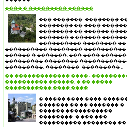
���� � ��������� ������
��� �������, �������� �
�������� �� ���� ������
�������� �� ������ ����
������� � ������ ������
���������� �������� ��
���������� �������� ����������
������ � �������. ��� ���� ������
��������� �������� �����������
���������, ��������, ��������� ..
�� ������������� ���� - ��������
���������� ������, � �� �����
����������� ���� ����
� ����� ���� ���� �����
������� �� �� ������� �
������ �����������
��������. � ��� ���
���������� �������� ��