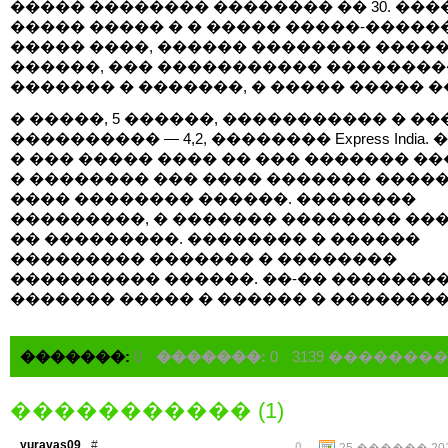
����� �������� �������� �� 30. ���
����� ����� � � ����� �����-������
����� ����, ������ �������� ����
������, ��� ����������� ��������� 
������� � �������, � ����� ����� �
� �����, 5 ������, ����������� � ��
���������� — 4,2, �������� Express India
� ��� ����� ���� �� ��� ������� ��
� �������� ��� ���� ������� �����,
���� �������� ������. ��������
���������, � ������� �������� ��
�� ���������. �������� � ������
��������� ������� � ��������
���������� ������. ��-�� �������
������� ����� � ������ � ��������
�������:
0
�������:
0
3139 �������
����������� (1)
yuravas09
#
0