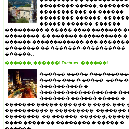
�������� �����, ������
����������� �� ������
�������� ������, �����
������ ������, ������
��������� � ����� ���� ������� 
��������. �� ������ ���������� �
������ ������������ ��� ������
�������� �� �������-����������
������, ..
������, ������! Tschues, ������!
������ ����� ���������
����� ��� � �����. ���� 
���������� �
������������������ ���
������� ������ ����� �
������� ����� ��� ��� � ����. ��� 
���������� � ���������: ������� 
��������, �� ������, ������, �����
���� ����� �� �������� � ����� �
������ ..