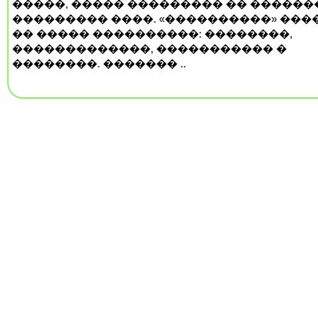
�����, ����� ��������� �� ������
��������� ����. «����������» ���
�� ����� ����������: ��������,
�������������, ����������� �
��������. ������� ..