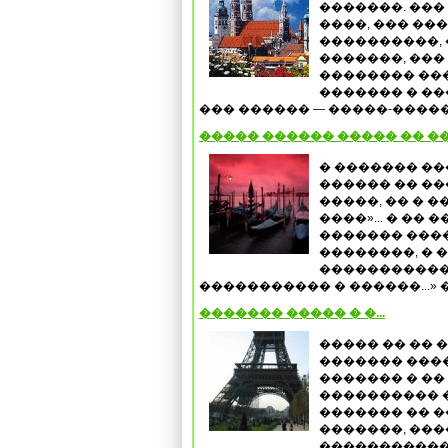
�������. ���
����, ��� ��
����������, 
�������, ���
�������� ���
������� � �
��� ������ — �����-�����,
����� ������ ����� �� �
� ������� �
������ �� �
�����, �� � 
����»... � ��
������� ���
��������, � 
����������� 
����������� � ������...» �
������� ����� � �...
����� �� �� 
������� ����
������� � ��
���������� �
������� �� ��
�������, ����
�����������