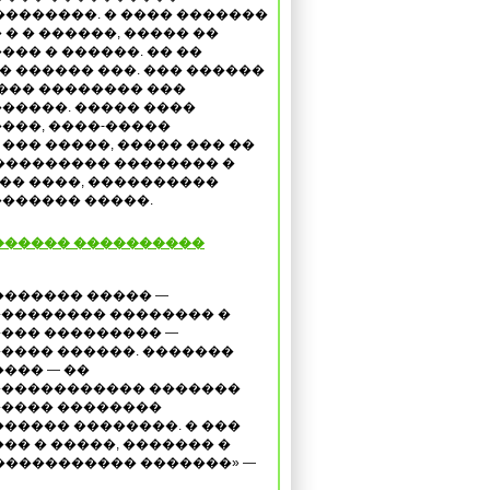
��������. � ���� �������
� � ������, ����� ��
��� � ������. �� ��
 ������ ���. ��� ������
���� �������� ���
�����. ����� ����
���, ����-�����
��� �����, ����� ��� ��
��������� �������� �
�� ����, ����������
������ �����.
������ ����������
������� ����� —
�������� �������� �
��� ��������� —
���� ������. �������
���� — ��
����������� �������
���� ��������
����� ��������. � ���
�� � �����, ������� �
������������ �������» —