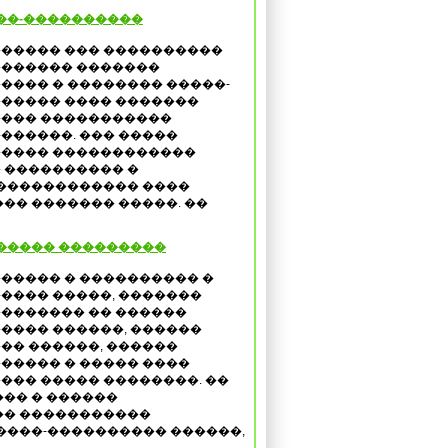
��-����������
����� ��� ����������
������ �������
���� � �������� �����-
����� ���� �������
��� �����������
������. ��� �����
���� ������������
 ���������� �
 ������������ ����
�� ������� �����. ��
����� ���������
����� � ���������� �
���� �����, �������
������� �� ������
���� ������, ������
�� ������, ������
����� � ����� ����
��� ����� ��������. ��
�� � ������
�� �����������
����-���������� ������,