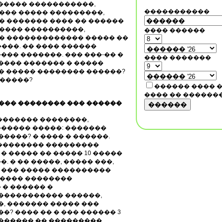
������ �����������,
�����������
��� ����� ���������,
� ������� ���� �� ������
���� ����������,
���� ������
� ������������� ����� ��
����. �� ���� ������
�� �������. ��� ���-�� �
���� �������
���� ������� � �����
� ����� �������� ������?
������?
������ ���� 
���� �� ������
 ��� �������� ��� ������
������
������� ��������,
����� �����: �������
����? � ���� � ������.
�������� ���������
 ����� �� ����� 10 �����
 � �� �����, ����� ���,
— ��� ����� ����������
������ ��������
 � ������ �
 ����������� ������,
�, ������� ����� ���
�? ���� �� � ��� ������ 3
������� �� ���������