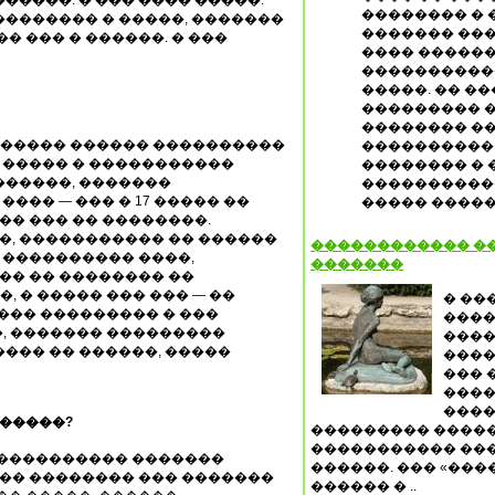
�������� � 
�������� � �����, �������
������� ��� 
� ��� � ������. � ���
���� ������
�����������
�����. �� �
��������� �
�������� ��
� ����� ������ ����������
���������� 
. ����� � �����������
�������� � 
������, �������
����������
��� — ��� � 17 ����� ��
����� �����
�� ��� �� ��������.
��, ����������� �� ������
������������ �
� ���������� ����,
�������
��� �� �������� ��
, � ����� ��� ��� — ��
� ��
��� ��������� � ���
����
, ������� ���������
����
��� �� ������, �����
����
��� 
����
����
 �����?
��������� �����
����������� ���
����������� �������
������. ��� «��
 �� �������� ��� �������
������ � ..