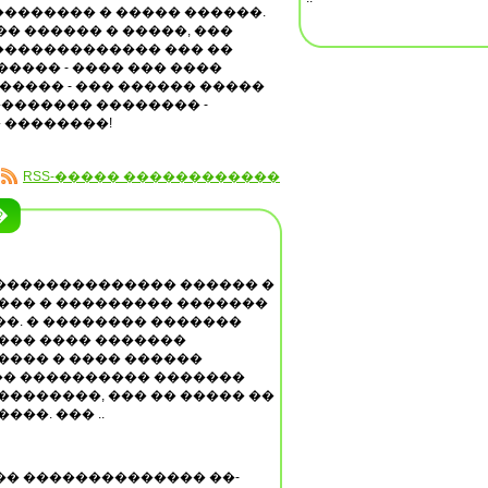
�������� � ����� ������.
�� ������ � �����, ���
������������� ��� ��
����� - ���� ��� ����
������ - ��� ������ �����
������� �������� -
 ��������!
RSS-����� ������������
�
�������������� ������ �
��� � ��������� �������
�. � �������� �������
��� ���� �������
���� � ���� ������
� ���������� �������
��������, ��� �� ����� ��
��. ��� ..
�� �������������� ��-