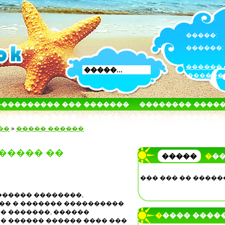
�����:
������:
������ 
������
���������� ��� �������
�������� ����
����� � ����
�����
�����
�������
��
»
����� ������
 ����� ��
�����
��
��� ��� �� �����
������ ��������,
�� � ������� ����������
� �������, ������
����� ����
� ������ ������ ���� ���