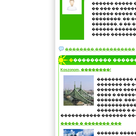
������ ����� 
�� ��� �� ����
������ ����� 
��������. ��-�
�������, � ��-
������ ������
����� �������
�������� �����������
���������� �����
Koszonom, ��������!
���������� 
������� �� �
������� ����
���� � �����
�������. ���
�����������
�������� � �
����������� ������� ����
����� � ������� ���
������ ����