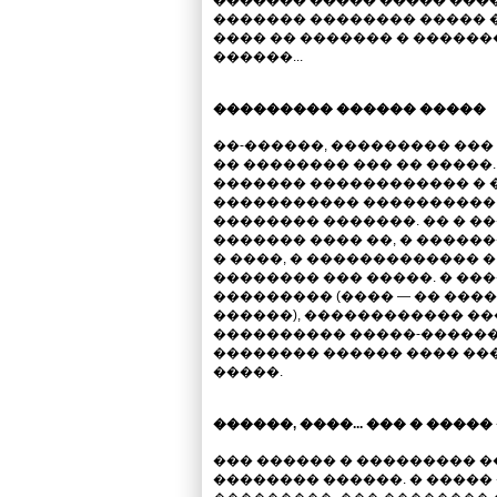
������� �������� ����� 
���� �� ������� � �������
������...
��������� ������ �����
��-������, ��������� ��
�� �������� ��� �� �����
������� ������������ � 
����������� ���������� �
�������� �������. �� � ��
������� ���� ��, � �����
� ����, � ������������� 
�������� ��� �����. � ��
��������� (���� — �� �����
������), ������������ ��
���������� �����-������
�������� ������ ���� ���
�����.
������, ����... ��� � �����
��� ������ � ��������� 
�������� ������. � �����