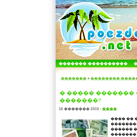
������� ����������
������������� ������
�������
»
�������� ����
� ����� �������
�������?
16 ������� 2010 -
����
���� �� 
�������
������ �
������� 