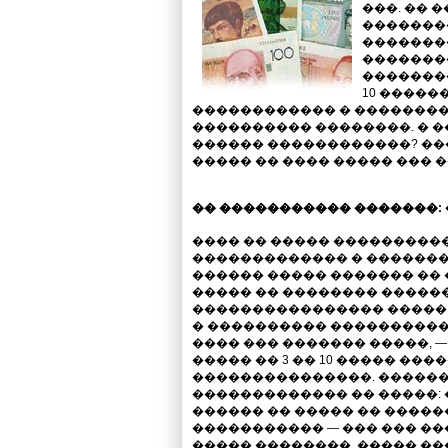
���. �� 
�������
�������
�������
�������
10 �����
������������ � ���������
���������� ��������. � �
������ ������������? ��
����� �� ���� ����� ��� 
�� ����������� �������:
���� �� ����� ���������
������������� � �������
������ ����� ������� �� �
����� �� �������� �����
���������������� ����� �
� ���������� �����������.
���� ��� ������� �����, 
����� �� 3 �� 10 ����� ��
���������������. ������
������������� �� �����:
������ �� ����� �� �����
����������� — ��� ��� ���
����� ��������, ����� �