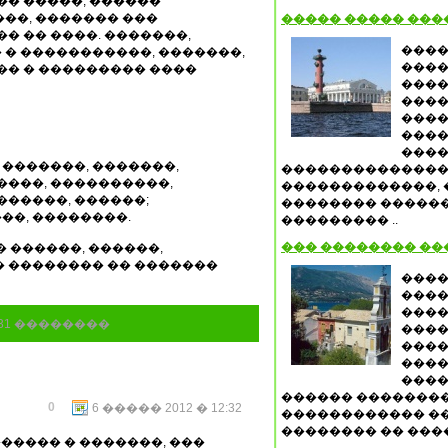
�� �����, ������
��, ������� ���
����� ����� ���
� �� ����. �������,
����
� �����������, �������,
����
�� � ��������� ����
����
����
����
����
����
 �������, �������,
��������������
����, ����������,
�������������,
������, ������;
�������� ������
���, ��������.
��������� ..
��� �������� ��
�� ������, ������,
� �������� �� �������
����
����
����
631 ��������
����
����
����
����
������ ��������
0
6 ����� 2012 � 12:32
������������ �
�������� �� ���
����� � �������, ���
..