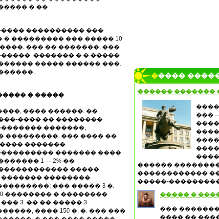
����� � ��
������ ���������� ���
 � ��������� ��� ����� 10
����. ��� �� �������, ���
����. ������� � � �����
������ ����� ������ ���.
������.
����� ����
������ �������
����� � �����
����
���, ���� ������. ��
��� 
���-���� �� ��������.
����
��������� �������,
����
� ���������. ��� ���� ��
����
����� �������
����
���������� ������� ����
����
������ 1 — 2% ��
������ �������
 ������������ �����
������������ ��
� ������� ��������
�����-�����������
�������: ��� ����� 3 �.
 10 �������� � ��������
����� � ���
� 3. �� �� ����� 3
��� �������
���, ���� 150 �. �. ��� ���
���� �� ���
�����. � ��� ���� �����: