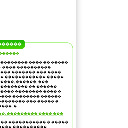
������
 ������
�������� ���� �� �����
— ���� ����������.
��� ������� ��� ����
� ������������ �����.
����, ������, ���
�������� �� ������
���� �������� ���� �
���� �������� ������
������� ��� ����� �
�, � ..
��. ��������� ���� ���
�� ����������� � �����.
���� ����������