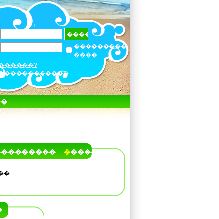
���������
����
������?
������������
��
���������
�����
��.
�