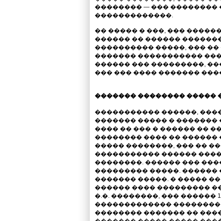
�������� — ��� �������� 
�������������.
�� ����� � ���, ��� ����
������ �� ������ �������
���������� �����, ��� �� 
������� ����������� ����
������ ��� ���������, ��
��� ��� ���� ������� ���
������� �������� ����� 
����������� ������, ����
������� ����� � ������� 
���� �� ��� � ������ �� 
�������� ���� �� ������ 
����� ��������, ��� �� �
����������� ������ ���
��������. ������ ��� ����
��������� �����. ������
������� �����. � ����� �
������ ���� ��������� ���
�.�. ��������, ��� ������
������������� �������� ��
�������� ������� �� ������
������� ����� ����� ����