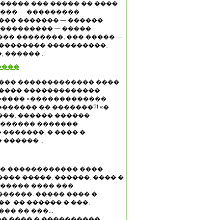
 ����� ��� ����� �� ����
���� — ���������
��� ������� — ������
 ��������� — �����
�� ��������, ��� ����� —
��������� ����������,
 ������ ..
����
���� ������������� ����
����� �������������
������ «�������������
 �������� �� �������?! «�
���, ������ ������
������� �������
�������, � ���� �
 ������ ..
�� ������������ ����
��� �����, ������, ���� �
 ����� ���� ���
�����. ����� ���� �
�. �� ������ � ���,
�� �� ���...
� ���� � ����������