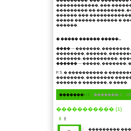
���������. ��� �������� 
������������, ��� ������
��������� �� ��������, ��
������ ��� ������������ 
����� ������ ������ � ��
������.
� ����� ������ �����...
����
— �������, ��������,
��������, ������, ������
�������, ����������, ���
������
— �����, �������, 
P. S. � ���������� � �����
��������, �������� ����
������ � �������, � ����.
�������:
+1
�������:
1
2
����������� (1)
0
#
��������� ���