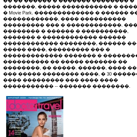
�� �� ������ � ������� �������� �
�������, ����� ����������� � �����
� Movie Park. ������������� � ������ �
������������, ���� ����������
��������� ��� � ������������. ���
�������� � ������ � ����������,
������� � ������������ ������
������������ ��������, ������ ��
����� ����, ��������� ��� �
������������� ������� � �������
���������� �� ����� ������� ��
��������, �� �����. ������, ���� �
��� ����� �������� ����, � 30 ����
���� ��������� ��� ���� ����
����������� -- ������� ��������.