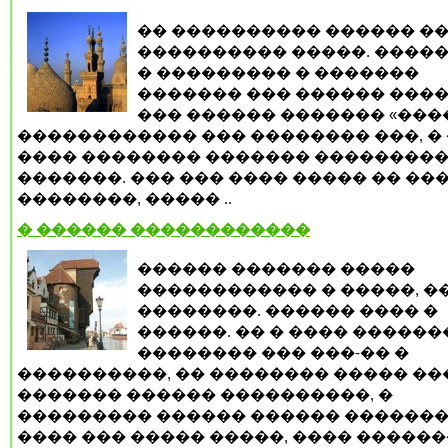
�� ���������� ������ ��
���������� �����. �����
� ��������� � �������
������� ��� ������ ����
��� ������ ������� «����
������������ ��� �������� ���, �
���� �������� ������� ��������
�������. ��� ��� ���� ����� �� ��
��������, ����� ..
� ������ ������������
������ ������� �����
������������ � �����, �
��������. ������ ���� �
������. �� � ���� �����
�������� ��� ���-�� �
����������, �� �������� ����� ��
������� ������ ����������, �
��������� ������ ������ �������
���� ��� ����� �����, ���� �����