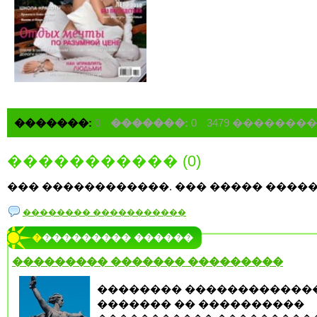
�������:
0
�������:
0
3479 �������
����������� (0)
��� ������������. ��� ����� �����
�������� �����������
���������� ������
��������� ������� ���������
�������� ������������
������� �� ����������