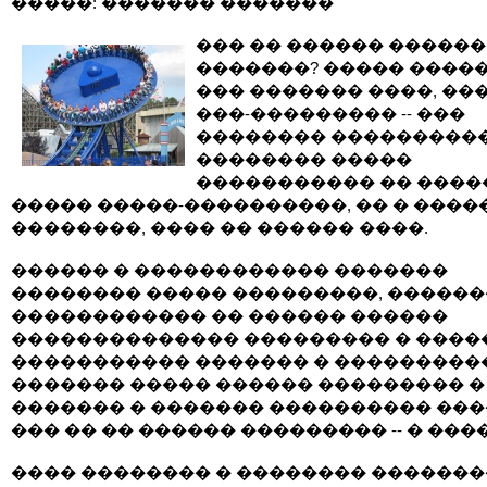
�����: ������� �������
��� �� ������ ������
�������? ����� ����� 
��� ������� ����, ���
���-��������� -- ���
�������� ���������
�������� �����
����������� �� ����
����� �����-����������, �� � �����
��������, ���� �� ������ ����.
������ � ������������ �������
�������� ����� ���������, ������
������������ �� ������ ������
�������������� ��������� � �����
����������� ������� � ���������
������� ����� ������ ��������� �
������� � ������� ���������� ����
��� �� �� ������ ��������� -- � ���
���� �������� � �������� ������