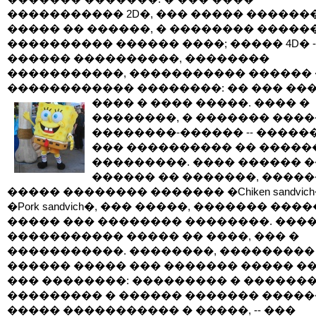
����������� 2D�, ��� ����� ������
����� �� ������, � �������� �����
���������� ������ ����; ����� 4D� -
������ ����������, ��������
�����������, ����������� ������ 
������������ ��������: �� ��� ��
���� � ���� �����.
���� �
��������, � ������� ���
��������-������ -- �����
��� ���������� �� �����
���������. ���� ������ 
������ �� �������, �����
����� �������� ������� �Chiken sandvic
�Pork sandvich�, ��� �����, ������� ����
����� ��� �������� ��������. ����
����������� ����� �� ����, ��� �
�����������. ��������, ���������
������ ����� ��� ������� ����� ��
��� ��������: ��������� � ������
��������� � ������ ������� �����
����� ����������� � �����, -- ���