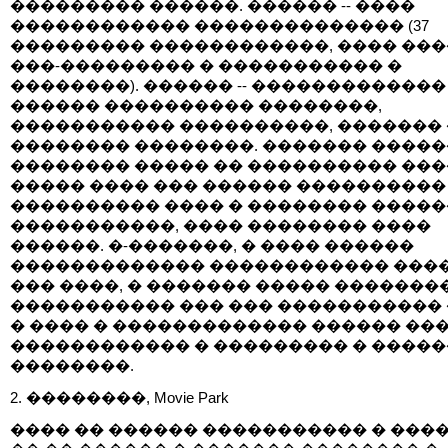
��������� ������. ������ -- ����
������������ �������������� (37
��������� ������������, ���� ���
���-��������� � ����������� �
��������). ������ -- �������������
������ ���������� ��������,
����������� ����������, ������� 
�������� ��������. ������� ����
�������� ����� �� ���������� ���
����� ���� ��� ������ ����������
���������� ���� � �������� ����
�����������, ���� �������� ����
������. �-�������, � ���� ������
������������� ������������ ���
��� ����, � ������� ����� �������
����������� ��� ��� �����������
� ���� � ������������� ������ ���
������������ � ��������� � ����
��������.
2. ��������, Movie Park
���� �� ������ ����������� � ����