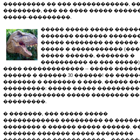
��������� �� ��� ������������, ��
��������, ��� �� ���� ����� �����
�����-���������.
����� ����� ����� �����
������� ������� �������
����� �������� �� �����
����� � ����������� (���
����� ������, ������� �
���������� �� ��� �����)
���� ������������� -- ����� �����
������ � ������ 30 ������! �� �����
������� � ������� � ����. ����� ��
���������: ����� ����� ��������
���� ��������� ����� �������� ��
���������.
� �������, ��� ����� �����
������������ ��������� �� �����
�������� � ������ ����� ������. �
������� ������� ����� ��������
�������� �� ������ ����� -- �����