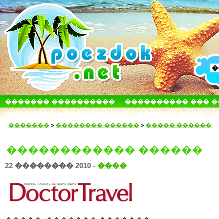
������� ����������
���������� ��� 
������������� ������
����� � ����
�������
»
�������� ������
»
����� ������
������������ ������
22 �������� 2010 -
����