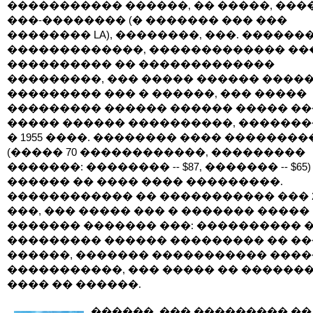
����������� ������, �� �����, ���
���-�������� (� ������� ��� ���
�������� LA), ��������, ���. ������
�������������, ������������� ��
���������� �� �������������
���������, ��� ����� ������ �����
��������� ��� � ������, ��� �����
��������� ������ ������ ����� ��
����� ������ ����������, �������
� 1955 ����. �������� ���� �������
(����� 70 ������������, ���������
�������: �������� -- $87, ������� -- $65)
������ �� ���� ���� ���������.
������������ �� ����������� ��� 2-
���, ��� ����� ��� � ������� �����
������� ������� ���: ���������� 
��������� ������ ��������� �� �
������, ������� ����������� ���
�����������, ��� ����� �� �������
���� �� ������.
������, ��� ��������� ��