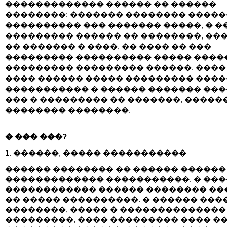
������������� ������ �� ������
��������: ������� �������� �����
���������� ��� ������� �����, � �
��������� ������ �� ��������, ��
�� ������� � ����, �� ���� �� ���
��������� ���������� ����� ����
��������� ��������� ������. ����
���� ������ ����� ��������� ���
����������� � ������ ������� ��
��� � ��������� �� �������, ������
�������� ��������.
� ��� ���?
1. ������, ����� �����������
������ �������� �� ������ ������
������������� �����������. � ���
������������ ������ �������� ��
�� ����� ����������. � ������ ���
��������, ����� � ��������������
���������, ���� ��������� ���� �