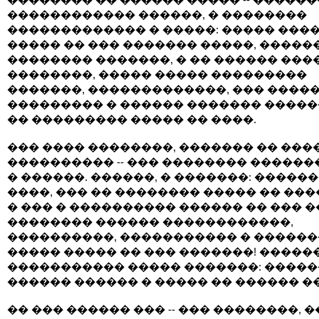
������������ ������, � ��������
������������� � �����: ����� ����
����� �� ��� ������� �����, �����
�������� �������, � �� ������ ���
��������, ����� ����� ���������
�������, �������������, ��� ����
��������� � ������ ������� ����
�� ��������� ����� �� ����.
��� ���� ��������, ������� �� ���
���������� -- ��� �������� �����
� ������. ������, � �������: �����
����, ��� �� �������� ����� �� ���
� ��� � ���������� ������ �� ��� �
�������� ������ ������������,
����������, ����������� � ������
����� ����� �� ��� �������! �����
����������� ����� �������: �����
������ ������ � ����� �� ������ �
�� ��� ������ ��� -- ��� ��������, �