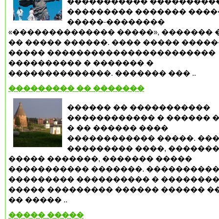
����������� ���������
��������� ������� ����
�����-��������
«�������������� �����», ������� 
�� ����� ������. ���� ����� �����
����� �����������������������
���������� � ������� �
��������������. ������� ��� ..
��������� �� �������
������ �� �����������
������������ � ������ �
� �� ������ ����
������������ �����. ��
��������� ����, �������
����� �������, ������� �����
����������� �������. ���������
��������� ���������� � �������
����� ��������� ������ ������ ���
�� ����� ..
����� �����