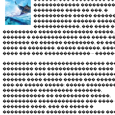
������������ ��������
�������� ���� �� ���, �
���������� ����� �����
���������� ������ �����
������������, ��� ���� �
��������� ������ �������� �����,
������ � ������������ ��� ����-�
������� �� ������ ��������, �� ��
���� �� �������. ����� ������, ���
���� ��� ��� ������������ -- �����
��������� ������������ ����� ��
�������� ��� ������������� ����
�������� ��� ���� �������������
������ ���� ����� ����� ��� �����
���-�� ����� �����: ����� �������
��������� ��������� �������,
����������� �� ��������� �����,
��������� ������������ ��� ���� 
������� ����, ��� �� ����� �
����������� �������� ������� ��