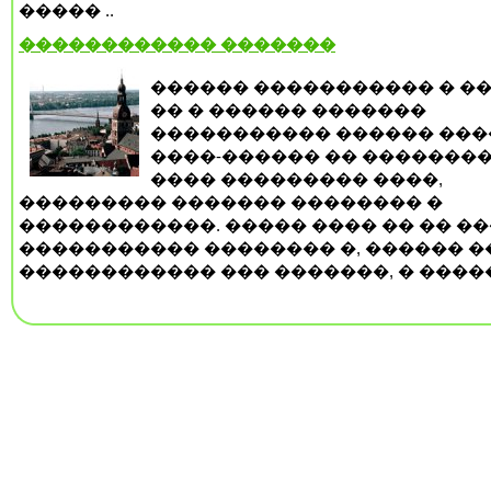
����� ..
������������ �������
������ ����������� � ��
�� � ������ �������
����������� ������ ���
����-������ �� ��������
���� ��������� ����,
��������� ������� �������� �
������������. ����� ���� �� �� �
����������� �������� �, ������ ��
������������ ��� �������, � �����