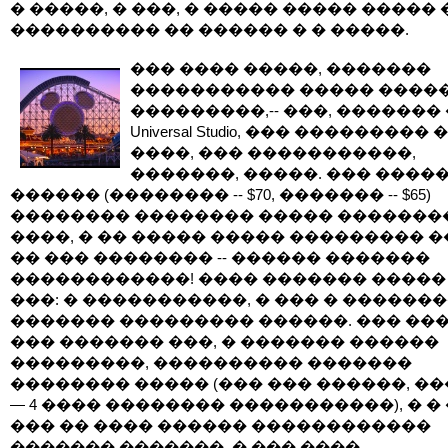
� �����, � ���, � ����� ����� �����
���������� �� ������ � � �����.
��� ���� �����, �������
����������� ����� �����
���������,-- ���, ������� 
Universal Studio, ��� ���������
����, ��� �����������,
�������, �����. ��� ����
������ (�������� -- $70, ������� -- $65)
�������� �������� ����� �������
����, � �� ����� ����� ��������� �
�� ��� �������� -- ������ �������
������������! ���� ������� �����
���: � �����������, � ��� � �������
������� ��������� ������. ��� ��
��� ������� ���, � ������� ������
���������, ���������� �������
�������� ����� (��� ��� ������, ���
— 4 ���� �������� �����������), � �
��� �� ���� ������ ������������
������� �������. � ��� ����