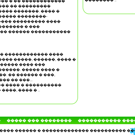
�������� ..
�� � �� ������������
��� �� ���������
��� �������. ���� �
����� ��������-
��� ��������� ����
������� � ���
��� ������ �����������
�� ������������ ����
��� �����, ������, ���� �
 ����� ���� ���
�����. ����� ���� �
�. �� ������ � ���,
�� �� ���...
� ���� � ����������
���, ���� � ..
�
����� ��� ��������
����������� ���
�������� ������ � ������������� ���������� ��