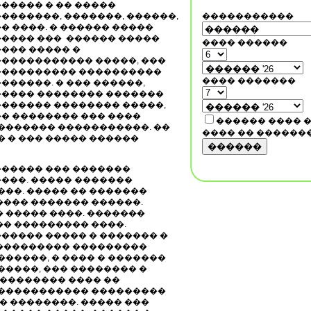
������ � �� �����
��������, �������, ������,
�����������
�� ����. � ������ �����
����� ���
������ �����
���� ������
���� ����� �
������������ �����, ���
���������� ����������
���� �������
������. � ��� ������,
����� �������� �������
������� �������� �����,
�� �������� ��� ����
������ ���� 
������� �����������. ��
���� �� ������
� � ��� ����� ������
������
����� ��� �������
���. ����� �������
���. ����� �� �������
���� ������� ������.
 ����� ����. �������
�� ��������� ����.
����� ����� � ������� �
����������� ���������
������, � ���� � �������
�����, ��� �������� �
��������� ���� ��
������������ ���������
� ��������. ����� ���