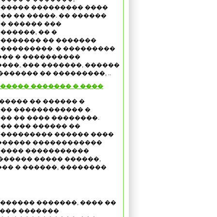
����� ��������� ����
�� �� �����. �� ������
� ������ ���
������, �� �
������� �� �������
���������. � ���������
�� � ����������
���, ��� �������, ������
������ �� ���������, ..
� ����� ������� � ����
������� �� ������ �
�� ������������ �
�� �� ���� ��������.
�� ��� ������ ��
��������� ������ ����
������ ������������
���� �����������
������ ����� ������,
�� � ������, ��������
 ������ �������, ���� ��
��� �������