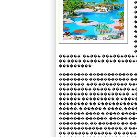
�
������. ����� ��������� 
�� ���� ������ ��� �����
���������.
�������� ������������ �
�������� ����������� ��
�������, ��� �������� ��
��������� ����� ����� �
�������� �����������, ��
������ ��������� � ����
�������� �� �����������
�����. � ����� � ����, �
������� ���� � ���� ����
������� ������. ����� ��
��������. �� ������ �� �
������������ �����, � �
�� ������ ������. �� ����