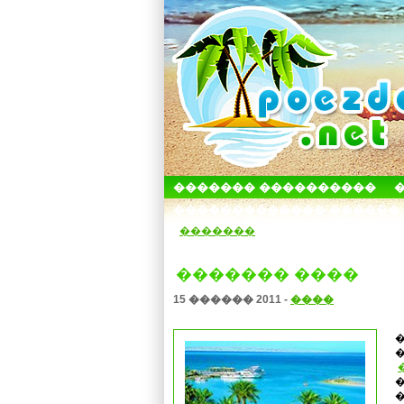
������� ����������
������������� ������
�������
������� ����
15 ������ 2011 -
����