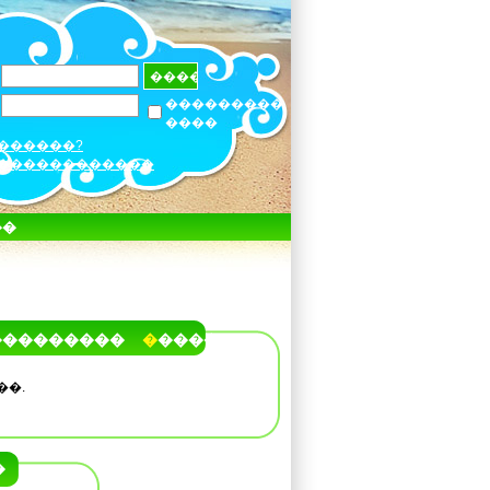
���������
����
������?
������������
��
���������
�����
��.
�