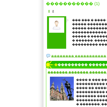
����������� (1)
0
#
��� ��� � ����
����� ��������
����� ��������
������������. 
����� � �����
� ������. ���
��������� ���
�������� �����������
���������� �����
������� ������� ������ 
���� � ��� �
���������� �
���� �� ����
���������� ��
������� ���
�����������
� �������, �