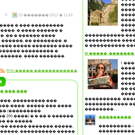
����
����
0
����
23 ������� 2012 � 11:41
����
����
 ���� � ��� ���������
����
���. � ���� ������ �
����������� ���
. �� � ������ ����
���������� ����
������, �� ��������. �
� ���������� ���
���� ����� ������� ����
������� ��������� �
IX �����, ������
������. ���� �������.
I. �
����
RSS-����� ������������
����
����
�
����
�� �
� ��� ���
����
����������. ���
����, ��������� ���
������������ ��
��-����. ����� ��� ����
��������, ..
�� (���������
 200 ����) � � �� � ������
���������
�� �� �����
��������� –
�� ����� ������� �����,
����������
������, ���������� �����