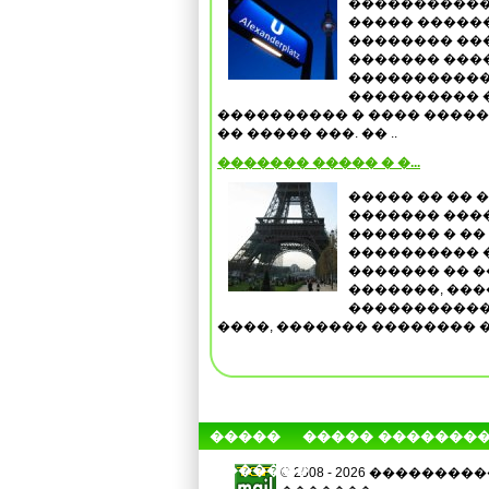
�����������
����� �����
�������� ���
������� ���
�����������
���������� 
���������� � ���� ����
�� ����� ���. �� ..
������� ����� � �...
����� �� �� 
������� ����
������� � ��
���������� �
������� �� ��
�������, ����
�����������
����, ������� �������� � �
�����
����� �������
�������
© 2008 - 2026 �����