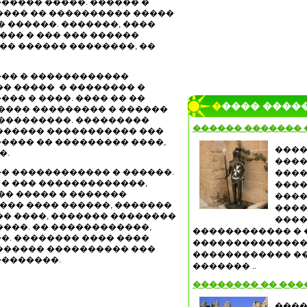
����� �����. ������ �
���� �� ���������� �����
� ������. �������, ����
��� � ��� ��� ������
��� ������ ��������, ��
�� � ������������
� �����
� �������� �
�� � ����. ���� �� ��
����� ����
���� ��������� � ������
����������. ���������
������ ������� 
������ ����������� ���
���� �� ��������� ����,
����
�.
����
� ������������ � ������.
����
� ��� �������������,
����
�� ����� � �������
����
���� ���� ������, �������
����
�� ����, ������� ��������
����
���. �� ������������,
������������ � 
�. �������� ���� ����
�������������� 
������ ���������� ���
������������ �
�������.
������� ..
�������� �� ��
����