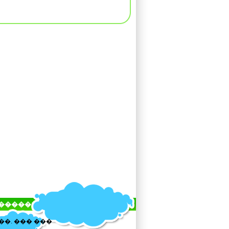
�����
��. ��� ���