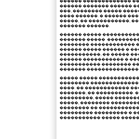
������ ������������� ��
������ ������� ������ �
���, �������� ����� ����
���� ������. � ������ ���
�����, �� �����������, �
������� ������.
������ ����� ����������
������� �����
���������
�������� ������������ ��
������ ����� ������ � ��
�����������, �� ����� �
������ ����������� � ��
����������� �������� ��
������� ��������������
����� ����� �����������
�������� ������������� 
����. �� ������������ ��
�������, �� ����������. 
���������, ����� ������
�����, �������� ��������
�������� �� �����������
��������� ��������� � �
����������� ����� �����