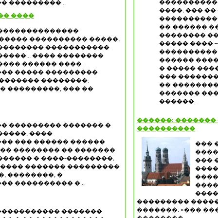
����������
� ��������� ..
����, ��� ��
�� ����
����������
�� ������ �
��������������
�������� �
����� ���������� �����,
����� ���� –
�������� �����������
���������� 
����... ���� ��������
������ ����
��� ������ ����-
� ����� ���
�� ����� ���������
��� �������
 ������� ��������,
�� �������
� ���������, ��� ��
������� ��
������.
������: �������
� ��������� ������� �
����������
�����, ����
�� ��� ������ ������
��� 
 �� �������� �� �������
����
����� � ����-��������,
��� 
����� ������� ���������
����
, ��������, �
�����
�� ���������� � ..
����
����
��������� �����
�������. «��� ��
���������� �������