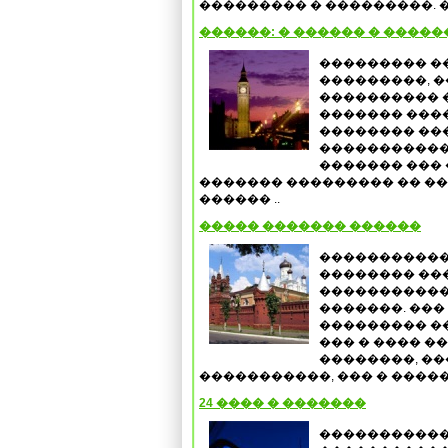
��������� � ���������. �
������: � ������ � �����
��������� �
���������, �
���������� 
������� ����
�������� ���
�����������
������� ���
������� ��������� �� ��
������ ..
����� ������� ������
�����������
�������� ��
�����������
�������. ���
��������� ��
��� � ���� �
��������, ���
�����������, ��� � �����
24 ���� � �������
�����������