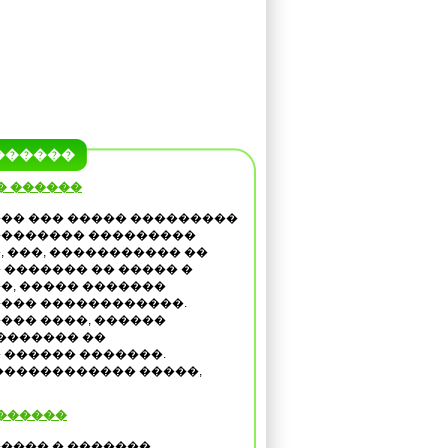
������
� ������
�� ��� ����� ���������
������� ���������
, ���, ����������� ��
 ������� �� ����� �
�, ����� �������
��� ������������.
��� ����, ������
������� ��
������ �������.
������������ �����,
�������
���� � �������,