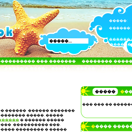
�����:
������:
������ 
������
���������� ��� �������
�������� ����
����� � ����
�����
�����
�������
�����
��
��� ��� �� �����
�� ������
������ �������
�������� �����. �����
������
� ������ �����
����
���������� ���.
����� ����
����� �������� � �����