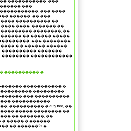
�� �����������. ���
 ������ ���
�����������, ��� ����
��� ������, �� ���
����� ���������� ��
 ���� ����. ������� ��
��������� ��������, ��
������ �� ������ �����
���������, ��� ��������
���� � � ������ ������
� ���������� �������
� �������� ������������
 � ���������� �
������� ����������� �
��������� ���������
������� ��� ����������.
��� �����������
�, ���������� � duty free, ��
���� ����� �������� ��
��� �� �������, ��
 � ����� � ������
��� �� ������?» �