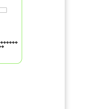
�������
��