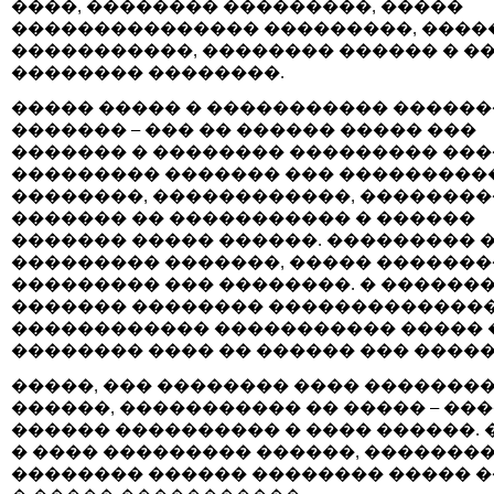
����, �������� ���������, �����
��������������� ���������, �����
�����������, �������� ������ � �
�������� ��������.
����� ����� � ����������� �����
������� – ��� �� ������ ����� ���
������� � �������� ��������� ����
��������� ������� ��� ���������
��������, ������������, ��������
������� �� ����������� � ������
������� ����� ������. ��������� 
��������� �������, ����� ������
��������� ��� ��������. � ������
������� �������� �������������
������������ ����������� ����� 
�������� ���� �� ������ ��� �����
�����, ��� �������� ���� �������
������, ����������� �� ����� – ��
������ ���������� � ���� ������. 
� ���� ��������� ������, ��������
�������� ������ �������� ����� 