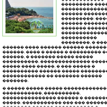
��������� ����
������������
������ ������
���������: ��
������ ������
������� �����
������������
����������
��������, � ��
������ ���� ������ ������ ������
������. ���� � ����� � ��������� 
������, � ������� ����� �����
����������. �������������� ����
����� ���� �����. � ��� ����� �
���������� ������ ����� �������
������������ �� ������� ������
�������.
� ����� ����� ����� ������������
�����������, ����������,
��������������� ������ � ������
�����. ����������� ��� ��� �����