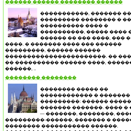
������ ������ �������� ������
�����������, ������� ��
��������� �������� � �
���������� ���� �
����������, ����� ���� 
������ �� ��� ����, ��� 
����. � ������� ���� ��� ������
���������, ������ ������
�����������������������. �� ���
�� ���������� ������ ����, �����
������, ..
�������� ��������
�������� ����� ��
������������ � �������
���������: ������ �����
������� �������. ���� �
— �������, ��������, ���
���������-������, ������� � ����
�������� ����������� ������.