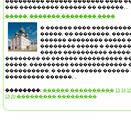
��������� ������ ������� ���� �
��� ��������� ������ �� ������, ..
�����, ������� �������� ����
� ������ ���� ���������
�����, �� ��������, ����
������ �������� ����� 
�������� ����� � �����
����� ���������� ����
�������� �� ������ ���������� ��
�����. ��������� ������������� 
����������, � ��� ������� ������ 
��������� ������, ..
��������:
������
����������
13
14
1
19
20
���������
���������