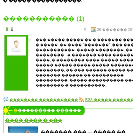
� ����� �����������.
����������� (1)
0
#
0
29 ������� 2012
��� ����� ����� �� � ������� ��
� �����. �� ���� "�������". ��� ��
�����������. ����� ��������, �
�������� - � ������� ���� �����
����, � �������� ���� ����� ����
����� ����� ����� ����� ������
��������, �� ��� ������ ����� ��
������� ������ �� ���������
���������. ����� ���������� �
�������� � ����������.
�������� �����������
RSS-����� �����
���������� ������
���� ���� � ���
������� ��� — ����� ��