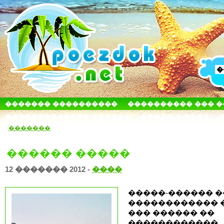
������� ����������
���������� ��� 
������������� ������
����� � ����
�������
������ �����
12 ������� 2012 -
����
�����-������ �
������������ 
��� ������ ��
������������