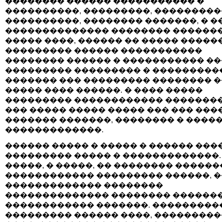
�������� ������ ����������� �
����������, ���������, ���������
����������, �������� �������, � �
�������������� �������� �������
����� ����, ������ �� ����� �����
��������� ������ �����������
�������� ������ � ����������� ��
��������� ��������� � ���������
������� ��� ��������� �������� 
����� ���� ������. � ���� �����
��������� ������������ ��������
��� ����� ����� ����� ��� ��� ���
������� �������, �������� � ����
�������������.
������ ����� � ����� � ������ ����
��������� ����� � �������������.
�����, � �����, �� �������� ������
������������ ��������� ������, 
������������� ��������
�������������� �������� ������
������������ �������. ���������
��������� ������ ����, ��������