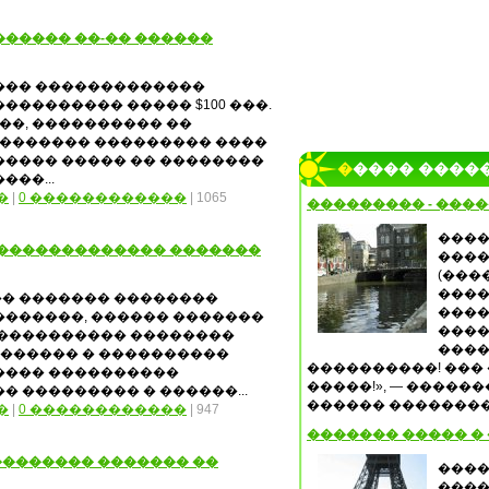
����� ��-�� ������
��� �������������
�������� ����� $100 ���.
��, ���������� ��
.������� ��������� ����
����� ����� �� ��������
����� ����
��...
�
|
0 ������������
| 1065
��������� - ���
����
 ������������� �������
����
(���
����
� ������� ��������
����
�������, ������ �������
����
����������� ��������
����
������� � ����������
����������! ���
���� ����������
�����!», — �����
 ��������� � ������...
������ �������� 
�
|
0 ������������
| 947
������� ����� � �
������� ������� ��
����
����