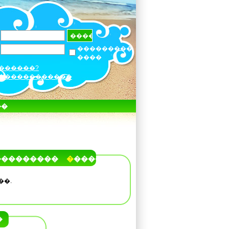
���������
����
������?
������������
��
���������
�����
��.
�