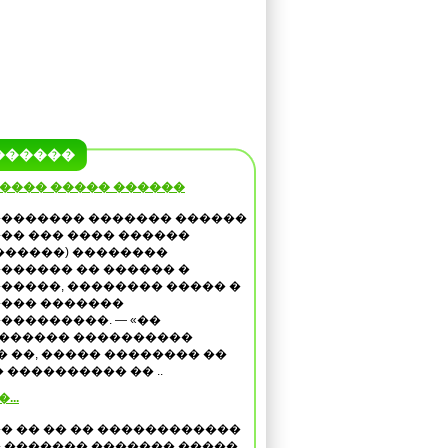
������
����� ����� ������
������� ������� ������
�� ��� ���� ������
������) ��������
������ �� ������ �
�����, �������� ����� �
��� �������
���������. — «��
 ������ ����������
�� ��, ����� �������� ��
���������� �� ..
...
� �� �� �� ������������
 ������� ������� �����,