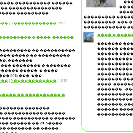
— ��
����� ���������� ������
�� �
��� ���������������
����
����� ���������
��������� �����
���������, ��� �
���
|
0 ������������
| 993
������������ ���
���� � ����
��������� � ����, ������
������� ��
������ ����
���������� �� ����������
������ ����
���� ����� �� ���������
����������
��, �������
����������
��� �������� � �������
����������
������ �����, � ����
�����������
 50% ���, ���...
������� ��
���
|
0 ������������
| 1045
����, ����
������� - �
����������
������ �� ���������� �
����������
�������, ��
�������� �������
������ ����
�� ����������� ������
����������
���� ���������� � ������
� ������ �� 2015����,
�� ������� �� �����