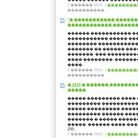
2 ������ 2014 -
|
��������
����������
"� ����������� ������
������������ �������
������ ����������� �
����������� ����� ���
�������� ����������� ���
������� �� ������ ���
�������. ��� �������
���� ��������, ������
����...
2 ������ 2014 -
|
��������
����������
� 2015 � ������ ������
�����
����� ��������� ���� 
��������� ����������
����� ��������� �����
��������� ������ ����
������� � ����� �����
�����. ������ ���� ��
250...
2 ������ 2014 -
|
��������