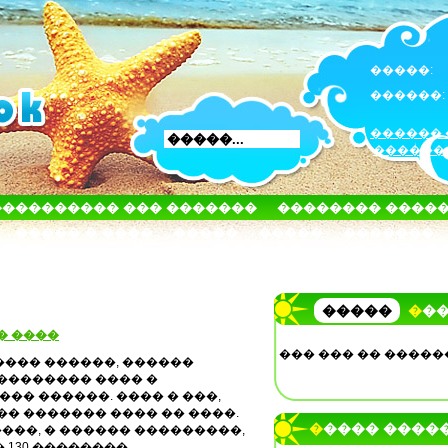
�����:
������:
������ 
������
���������� ��� �������
�������� ����
����� � ����
�����
�����
�������
�����
��
� ����
��� ��� �� �����
��� ������, ������
�������� ���� �
��� ������. ���� � ���,
� ������� ���� �� ����.
����� ����
��, � ������ ���������,
30 ��������,...