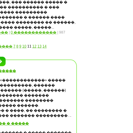
��, ��� ������ ����� �
��� ���������� � ���
����� ���������
������ � ������ ����
���� �������� �� ������,
��� �����, �����...
���
|
0 ������������
| 987
����
7
8
9
10
11
12
13
14
�
�����
 «������������» �����
-���������, ������
������� (�����, ������)
������� �������
 ������� ��������
����� ������.
 � ����, �� �������� �
� ������� ���������. ..
�� � �����
«������ � ����� �������