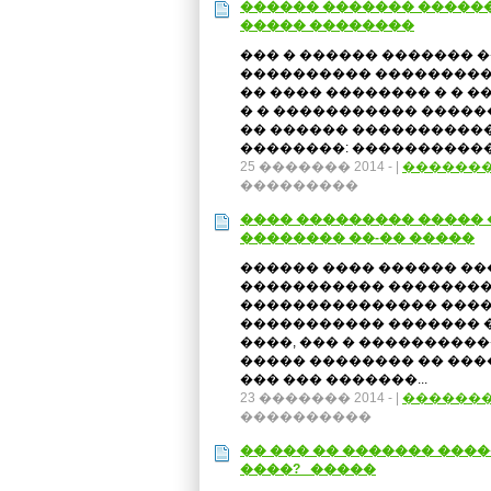
������ ������� �����
����� ��������
��� � ������ ������� 
���������� ���������
�� ���� �������� � � 
� � ����������� �����
�� ������ ����������
��������: �����������.
25 ������� 2014 -
|
������
���������
���� ��������� ����� 
�������� ��-�� �����
������ ���� ������ ��
����������� ��������
��������������� �����
����������� ������� �
����, ��� � ���������
����� �������� �� ���
��� ��� �������...
23 ������� 2014 -
|
������
����������
�� ��� �� ������� ����
����? �����