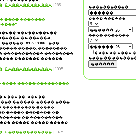
�
|
0 ������������
| 985
�����������
���� ������
� ���� �������
����"
����� �����������
���� �������
����� �� ������,
��� Der Standard. ���
����� �����, ��������
������ ���� 
�� ����������� ��������
���� �� ������
���� ������� ������
������
�
|
0 ������������
| 1095
�� ���� ����� ���������
� ������, �����
��� ������. ����� ����
 ��������� �����,
� ����� ������� ��
������ �� ���������
���� ����� ����� �����
�
|
0 ������������
| 1075