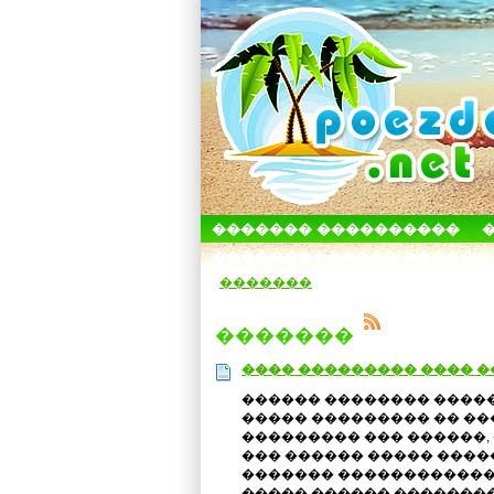
������� ����������
������������� ������
�������
�������
���� ��������� ���� �
������ �������� �����
����� ��������� �� ��
��������� ��� ������, 
��� ������ ����� �����
������� �������������
����� ������ �������� 1