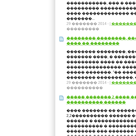
�����������, ��� � ��
��������� ���������
���� ������������� �
�������...
29 ������� 2014 -
|
������
���������
�������� ��������, ��
���� �� ��������
�������� ��������, �
������� ����, � �����
��������� ���� �� ���
��������������� ����
����� �������. "�� ���
�������� ����������, ���
29 ������� 2014 -
|
������
����������
����� ������� 2 ���� 
���������� ������
���� ������� �� ����
2,2���������� ������ 
������ � �����������
���������� � ���������
�������� ��� ������� 