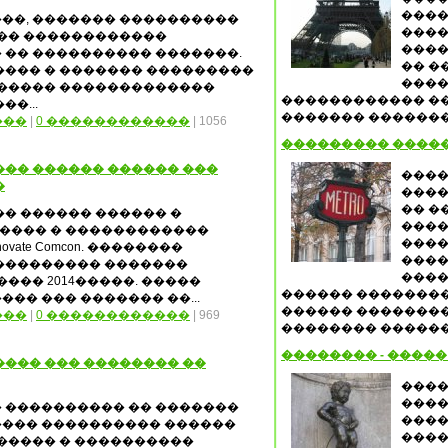
����
��, ������� ����������
����
��� ������������
����
 �� ���������� �������.
�� ��
���� � ������� ���������
����
������ �������������
������������ ��
�...
������� �������� 
���
|
0 ������������
| 1056
��������� ����
�� ������ ������ ���
����
�
����
�� �
� ������ ������ �
����
����� � ������������
����
ate Comcon. ��������
����
��������� �������
����
��� 2014�����. �����
������ ��������
�� ��� ������� ��...
������ ��������
���
|
0 ������������
| 969
�������� �������
�������� - ����
��� ��� �������� ��
����
����
 ���������� �� �������
����
����� ���������� ������
����
����� � ����������