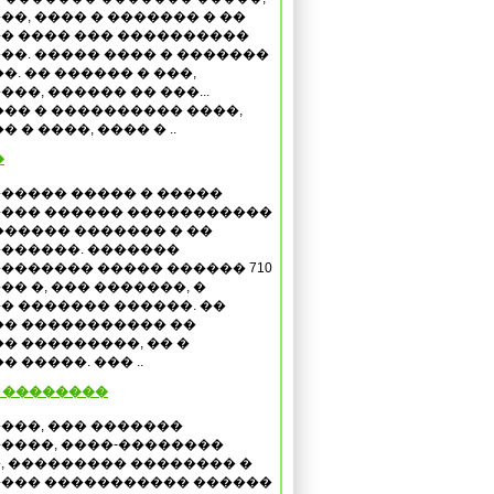
��, ���� � ������� � ��
� ���� ��� ����������
��. ����� ���� � �������
�. �� ������ � ���,
���, ������ �� ���...
�� � ���������� ����,
� ����, ���� � ..
�
����� ����� � �����
��� ������ �����������
������ ������� � ��
������. �������
������� ����� ������ 710
�� �, ��� �������, �
� ������� ������. ��
� ����������� ��
� ���������, �� �
 �����. ��� ..
� ��������
���, ��� �������
����, ����-��������
, ��������� �������� �
��� ����������� ������