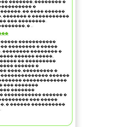
��� �������, �������� �
���������� �
������. �� ���� ������
, ������� � �����������
�� ��� ��������.
������, � ..
���
������ �����������
�� �������� � �����
. �������� �������� �
���� ������ �����,
����� �� ���������
���� ������ �
� ����, ��������� �
��������������� ������
�������� �������������
�� ��� �������
��� �������
� ����������� ������ �
��������� ��� �����
�, � ������ ����������
.