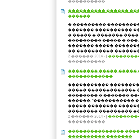
����������
���������� ������ ���
������
� ��������� ��������
������� ���������� ���
� ����� � ������� ����
��������� ����� � ���
������� ����� ������
�� ���������� ��������
2 ������ 2014 -
|
��������
����������
�������� ����� �����
������������
����������� ��������
����� ������������� 
�������� � ������� �
������. "����������� 
����� �������� �����
�������� ��������� ���
2 ������ 2014 -
|
��������
����������
��������������� ����
���������� �������