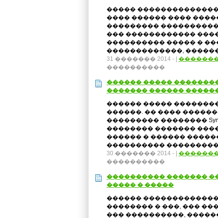
����� ��������������
���� ������ ���� ���
��������� ����������
��� ������������ ���
���������� ����� � �
�������������, �������
31 ������� 2014 -
|
������
����������
������ ����� ��������
������� ������ �����
������ ����� ��������
������. �� ���� �����
��������� �������� Synov
�������� ������� ���
������ � ������ ������
���������� ����������
30 ������� 2014 -
|
������
����������
���������� ������� ��
����� � �����
������ �������������
�������� � ���, ��� �
��� ����������, �����