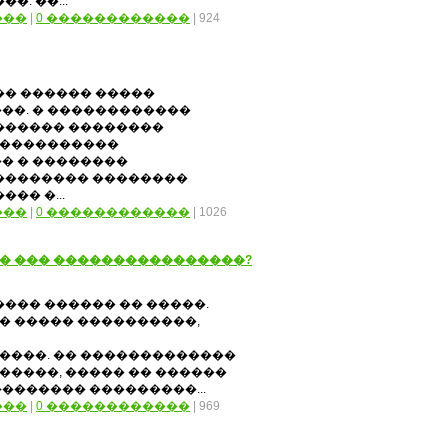
. ��...
���
|
0 ������������
| 924
�� ������ �����
��. � ������������
������ ��������
 ����������
� � ��������
�������� ��������
�� �...
���
|
0 ������������
| 1026
�� ��� ����������������?
��� ������ �� �����.
�� ����� ����������,
���. �� �������������
�����, ����� �� ������
�������� ���������...
���
|
0 ������������
| 969