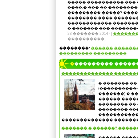
����� ���������� ��� �
����.� ��� �� �������
��������� �����? ���
�������� ���� �������
������������ �������
� ������� ��� ��������
23 ������� 2014 -
|
������
����������
��������:
������
������
���������
���������
���������� �����
�������������� ������
� ������� ��
(����������
�������) � �
������ ����
�������� ��
�������� ��
������������
�������������� ��������
������� � ������? �����
������ ���� 