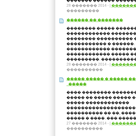
������� ������ ��������
28 ������� 2014 -
|
������
���������
������ �� �������
�������� ����� �����
������������ �������
�������� ���������� 
����������� � ������.
������������ �������
������������ ����� �
���������. �����������
28 ������� 2014 -
|
������
����������
����� ����� � ����� �
�����
���� �������� �������
����� �� ����� ����� 
����� ������������
��������������������
���������� �� ��, ����
����� � ����. ��� ����
27 ������� 2014 -
|
������
����������