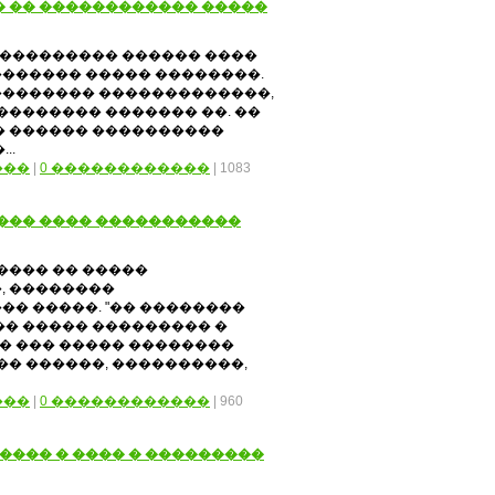
� �� ������������ �����
���������� ������ ����
������ ����� ��������.
��������� �������������,
�������� ������� ��. ��
� ������ ����������
..
���
|
0 ������������
| 1083
��� ���� �����������
���� �� �����
, ��������
� �����. "�� ��������
� ����� ��������� �
�� ��� ����� ��������
�� ������, ����������,
���
|
0 ������������
| 960
���� � ���� � ���������