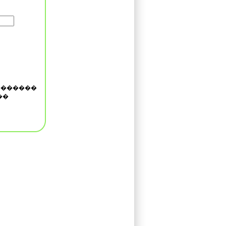
�������
��