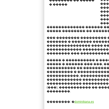
���
���
���
���
���
���
������������� ������ ��
����� �������� �� ������
��� �������� ���������
������� � ������� �����
��������������� ���� �
������������ ���������
�������� ��� ����������
����� � ���������� � ��
����� � ������ ��� ���, �
���������� �� ���������
��������� � �����������
�����������, ���������
������������ ����������
������������ ���������
(���), ����������� �� ��
��������.
��������: �
dominikana.es