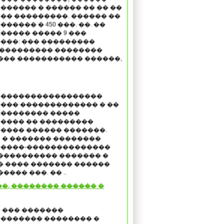
������ � ������ �� �� ��
�� ���������. ������ ��
����� � 450 ���. ��. ��
����� ����� 9 ���
���: ��� ���������
���������� ��������
��� ����������� ������,
������������������
��� ������������� � ��
�������� �����
���� �� ���������
���� ������ �������.
 � ������� ��������
����-��������������
���������� ������� �
� ���� ������� ������
��� ���. �� ..
�, �������� ������ �
 ��� �������
������� �������� �