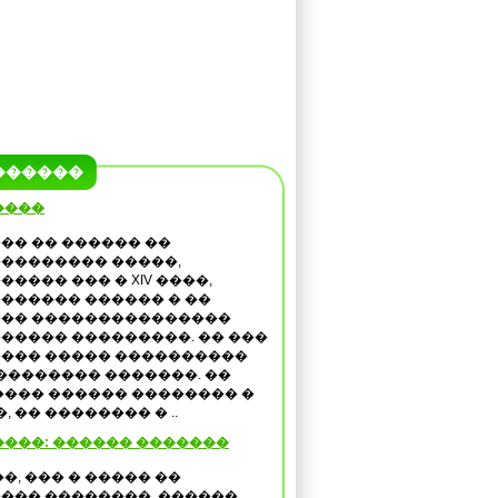
������
����
�� �� ������ ��
�������� �����,
����� ��� � XIV ����,
������ ������ � ��
�� ���������������
����� ���������. �� ���
��� ����� ����������
�������� �������. ��
��� ������ �������� �
 �� �������� � ..
���: ������ �������
��, ��� � ����� ��
��� ��������, ������