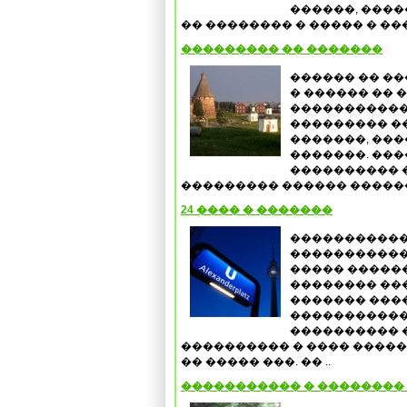
������, ����
�� �������� � ����� � ���
��������� �� �������
������ �� �
� ������ �� �
�����������
��������� ��
�������, ��
�������. ��
���������� 
��������� ������ ������ �
24 ���� � �������
�����������
�����������
����� �����
�������� ���
������� ���
�����������
���������� 
���������� � ���� ����
�� ����� ���. �� ..
����������� � ��������