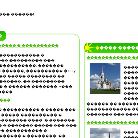
��� ������!
�
����� � ����������
����� ����
 ����������� �
������������ �
�� ��������� ���
 ����������. �������
����
������, ���������� � duty
����
���� ����� �������� ��
����
������, �� ���������
����
� � ������ �������. «���
����
��� ..
����
����
����!
������ �� �����
������������ ��
 ���������� � ����� ���
������� ��� ����,
� ����� ���������� �
������� ����. � �������
����������� ���
 � ������� ����� ��� ���
��� ���������� �
��� 
������ � ��������, ��
����