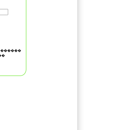
�������
��