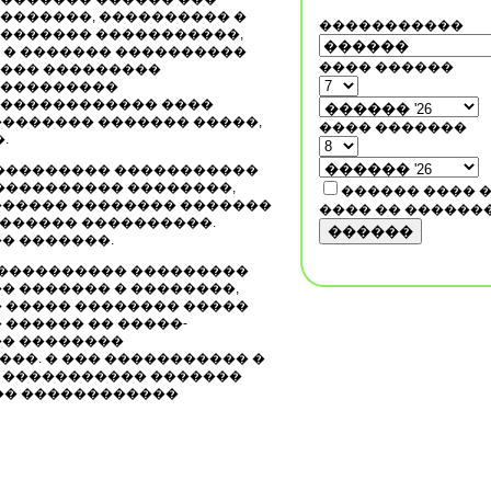
�������, ���������� �
�����������
������� �����������,
 � ������� ����������
���� ������
��� ���������
���������
������������ ����
������� ������� �����,
���� �������
.
 ��������� �����������
���������� ��������,
������ ���� 
������ �������� �������
���� �� ������
������ ����������.
������
� �������.
����������� ���������
�� ������� � ��������,
 ����� �������� �����
 ������ �� �����-
�� ��������
��. � ��� ����������� �
 ����������� �������
��� ������������