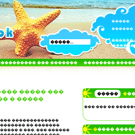
�����:
������:
������ 
������
���������� ��� �������
�������� ����
����� � ����
�����
�����
�������
��� ����� ���
�����
��
�� � �����
��� ��� �� �����
��� �������������
������� �� �������
����� ����
����� � ���, ��� ������
������� ������ ���