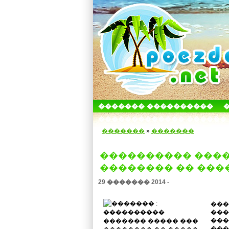
������� ����������
������������� ������
�������
»
�������
���������� ����
�������� �� ���
29 ������� 2014 -
���
���
���
���