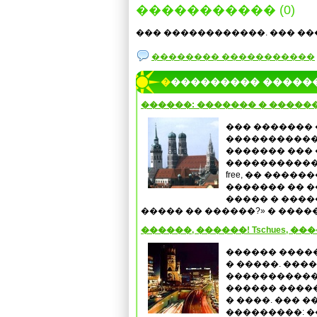
����������� (0)
��� ������������. ��� ��
�������� �����������
���������� �����
������: ������� � �����
��� �������
�����������
������� ���
����������� 
free, �� ����
������� �� �
����� � ����
����� �� ������?» � �����
������, ������! Tschues, ��
������ �����
� �����. ���
�����������
������ �����
� ����. ��� 
���������: �