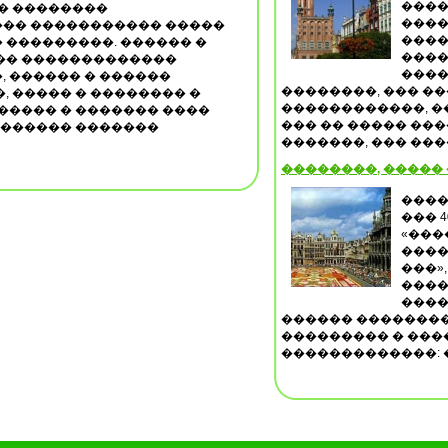
����
�� ��������
���
�� ����������� �����
����
 ���������. ������ �
����
�� �������������
����
 ������ � ������
��������, ��� ��
, ����� � �������� �
������������, �
����� � ������� ����
��� �� ����� ��
������� �������
�������, ��� ����
��������, �����
����
��� 
«���
����
���»,
����
����
������ ��������
��������� � ���
�������������: �