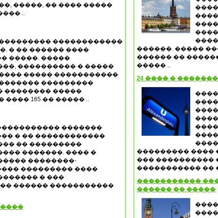
��, �����, �� ���� �����
����
��� ..
����
�����
����
����
���������� ������������
������. ����� �
�. � �� ������ ����
������ �� �����
� �����. �����
����� ..
��, ���������� � �����
����� ����� �����������
24 ���� � �������
�������� ���������
� �������� �����
���
��� 165 �� ����� ..
����
����
����
����
���������� �������
����
�� � �� ������������
����
��� �� ���������
��������� ���� 
��� �������. ���� �
��� ���������� 
����� ��������-
����������� �� ��
��� ��������� ����
������� � ���
����������� ���
��� ������ �����������
������ �� �����
����
 ����
����