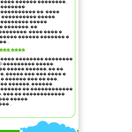
���� ������ ��������,
��������
���������� ��. ����
 ���������� �����
�������� �����
� �������, ��
��������. ���� ���� �
������ ������ ������� �
� ..
 ��� ����
���� �������� ��������
40-��������� �����.
�� ����� ������, �� ��
�, ����� ���-��� ���� �
 � ������ ��� �� ���,
�� ������, ������
������ �� ������������
, ��� �� ������������.
��� �����
�� ..