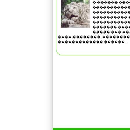
� ������ ��
�����������
�����������
���������� 
�����������,
������� ����
����� ��� ��
���� ��������. �������
������������� ������ ..