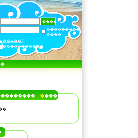
���������
����
������?
������������
��
���������
�����
��.
�