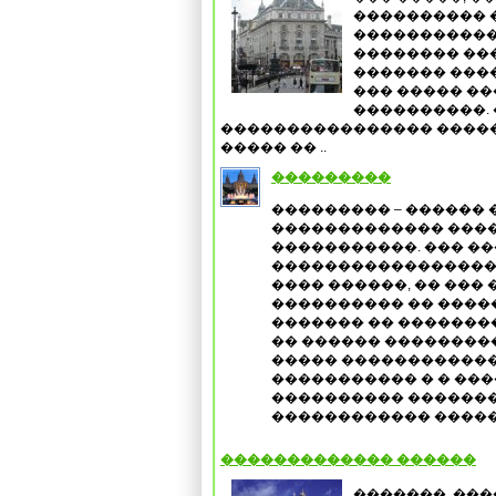
���������� 
�����������
�������� ���
������� ���
��� ����� ��
����������. 
���������������� ����
����� �� ..
���������
��������� – ������ 
������������� ���
�����������. ��� ��
������������������
���� ������, �� ���
���������� �� �����
������� �� �������
�� ������ ���������
����� ������������
����������� � � ���
���������� �������
������������ ����
������������� ������
�������, ���