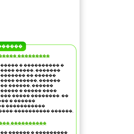
������
����� ���������
����� � ���������� �
���� �����, �������
������� �� ������
���� ������, ������
�� ������, ������
����� � ����� ����
��� ����� ��������. ��
�� � ������
�� �����������
����-���������� ������,
��� ����������
�� ������ � ���������