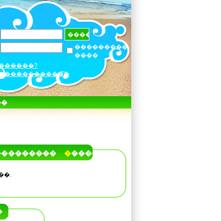
���������
����
������?
������������
��
���������
�����
��.
�