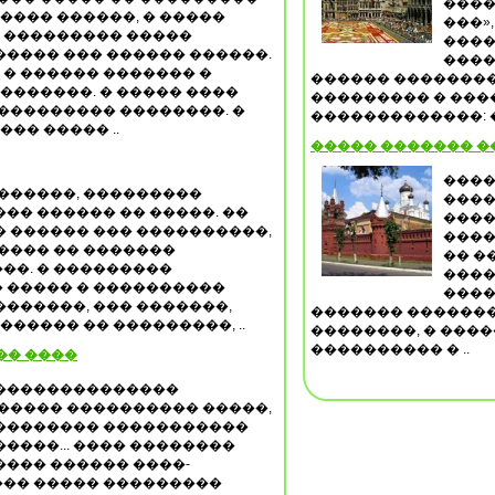
����
����� ������, � �����
���»,
� ��������� �����
����
���� ��� ������ ������.
����
. � ������ ������� �
������ ��������
��������. � ����� ����
��������� � ���
��������� ��������. �
�������������: �
�� ����� ..
����� ������� �
����
�������, ���������
����
�� ������ �� �����. ��
����
 ������ ��� ����������,
����
���� �� �������
�� �
��. � ���������
����
 ����� � ����������
����
������, ��� �������,
������� �������
����� �� ���������, ..
��������, � ����
���������� � ..
�� ����
��������������
����� ���������� �����,
�������� �����������
����... ���� ��������
��� ������ ����-
�� ����� ���������