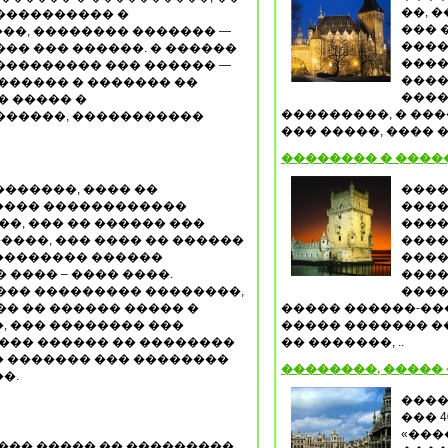
��, 
���������� �
��� 
��, �������� ������� —
����
�� ��� ������. � ������
����
��������� ��� ������ —
����
������ � ������� ��
����
� ����� �
���������, � ���
������, �����������
��� �����, ���� �
�������� � ����
�������, ���� ��
����
���� ������������
����
��, ��� �� ������ ���
����
���, ��� ���� �� ������
����
 �������� ������
����
 ���� – ���� ����.
����
��� ��������� ��������,
����
� �� ������ ����� �
����� ������-��
, ��� �������� ���
����� ������� �
��� ������ �� ��������
�� �������, ..
 ������� ��� ��������
��������, �����
��.
����
��� 
«���
��� ����� �� ���������