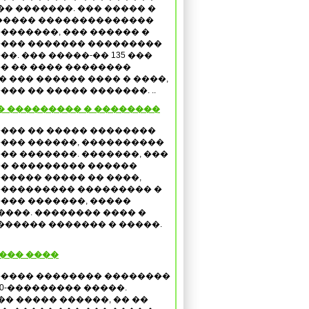
��� �������. ��� ����� �
����� ��������������
�������, ��� ������ �
��� ������� ���������
��. ��� �����-�� 135 ���
� �� ���� ��������
� ��� ������ ���� � ����,
��� �� ����� �������. ..
� ��������� � ��������
��� �� ����� ��������
��� ������, ����������
�� �������. �������, ���
� ��������� ������
����� ����� �� ����,
��������� ��������� �
��� �������, �����
����. �������� ���� �
������ ������� � �����.
 ��� ����
���� �������� ��������
40-��������� �����.
�� ����� ������, �� ��