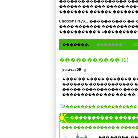
������� ����������� ���
������ ��� ��� ����� ��
�������� ������ �������
Chocolat Frey AG ����������
���� ������� ����������
���������� � «���������
�������:
0
�������:
0
23
����������� (1)
yuravas09
#
���� �� ����� ������� 
������� ������������ 
����� ����������� ����
����������� ��� ��� ��.
�������� �����������
���������� �����
��� ����� ������ � �����
��� �����, �