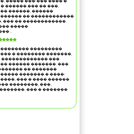
�, ����� ���-��� ���� �
 � ������ ��� �� ���,
�� ������, ������
������ �� ������������
, ��� �� ������������.
��� �����
�� ..
�����
�������� ���������
��� � �������� �������,
 ������������� ���
�� ������ �������. ���
������� �� �������
����� ������� � ����-
����, ��� � ���� ������
�� ��������, ���,
�������, ��� � �������