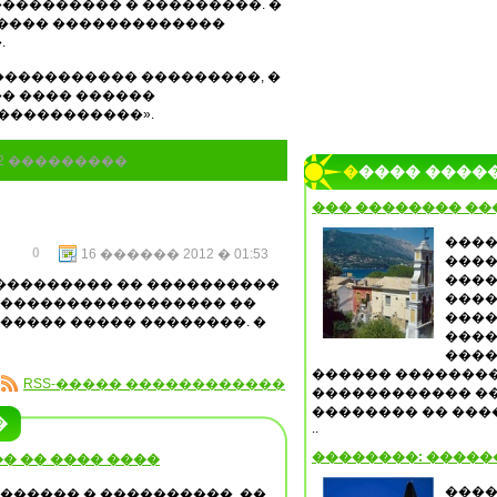
��������� � ���������. �
����� �������������
.
 �� ����������� ���������, �
� ���� ������
�����������».
82 ���������
����� ����
��� �������� ��
����
0
16 ������ 2012 � 01:53
����
����
���������� �� ����������
����
������������������ ��
����
����� ����� ��������. �
����
����
������ ��������
RSS-����� ������������
������������ �
�������� �� ���
�
..
��������: �����
� �� ���� ����
����
������� � ����������, ��