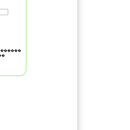
�������
��