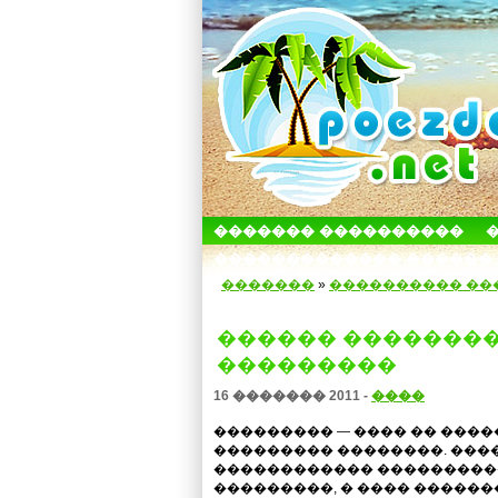
������� ����������
������������� ������
�������
»
���������� ��
������ ��������
���������
16 ������� 2011 -
����
��������� — ���� �� ���
��������� ��������. ���
������������ ���������
���������, � ���� ������