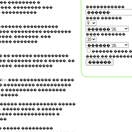
�� �������� �
�����������
���. �������� ���
� ����������
���� ������
�) — ��������� ����������
���� ��������� ��������
���� �������
���, �������, ���
���� �������
������ ���� 
������ �� ������ ����������
���� �� ������
� ������� ��� � �����, ��
������
����, �����������
������) — ��� ��������� �� ����
 � ��������� ����������
 � ��������� ��������
�����.
���) ������� ����������� �����
 ����� ����, � ������
���� ������������ �
��.
����� ����� ���������