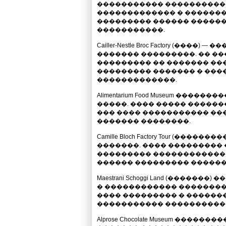
����������� ����������
������������� � �������
��������� ������ �����
�����������.
Cailler-Nestle Broc Factory (���
������� ���������. �� �
��������� �� ������� ���
��������� ������� � ���
�������������.
Alimentarium Food Museum ���
�����. ���� ����� �������
��� ���� ����������� ��
������� ��������.
Camille Bloch Factory Tour (���
�������. ���� ���������
��������� ������������
������ ��������� ������
Maestrani Schoggi Land (����
� ������������ ��������.
���� ��������� � ������
����������� ����������
Alprose Chocolate Museum ����