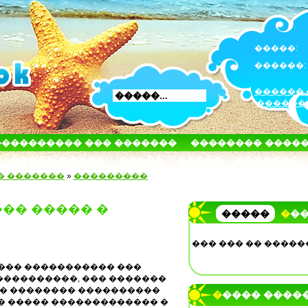
�����:
������:
������ 
������
���������� ��� �������
�������� ����
����� � ����
�����
�����
�������
� �������
»
���������
�� ����� �
�����
��
��� ��� �� �����
���� ����������� ���
����������, ��� �������
� �������� ����������
����� ����
� ����� ������������� �