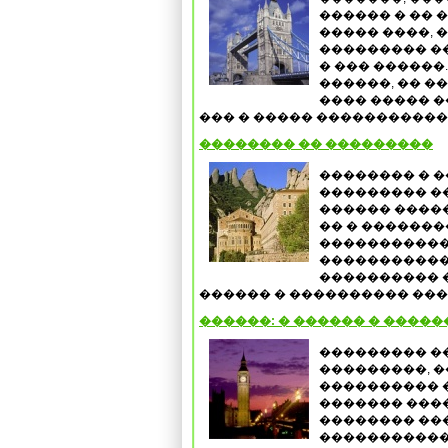
������ � �� 
����� ����, 
��������� ��
� ��� ������
������, �� �
���� ����� �
��� � ����� ������������
�������� �� ���������
�������� � 
��������� ��
������ �����
�� � �������
�����������
�����������
���������� �
������ � ���������� ����
������: � ������ � �����
��������� �
���������, �
���������� 
������� ����
�������� ���
�����������