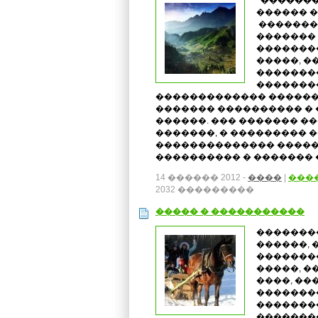
�������
������ �
��������
������� 
��������
�����, �
�������
�������
������������� ������
������� ���������� �
������. ��� ������� �
�������, � ��������� 
�������������� �����
���������� � ������� 
14 ������ 2012 -
����
|
���
2032 ���������
����� � �����������
�������
������,
�������
�����, �
����, ��
�������
�������
�������