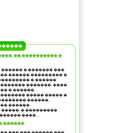
������
���, �� ���������� �
 ������ � ������� ���
�� ������ ��������� �
��������� � ������
������� �������. ����
�� � ������,
������� ����� ����� �
�������� ������,
 �� ������
�����, � ���������
����� ����, ..
� ������
�� ��� ��� ������ ���