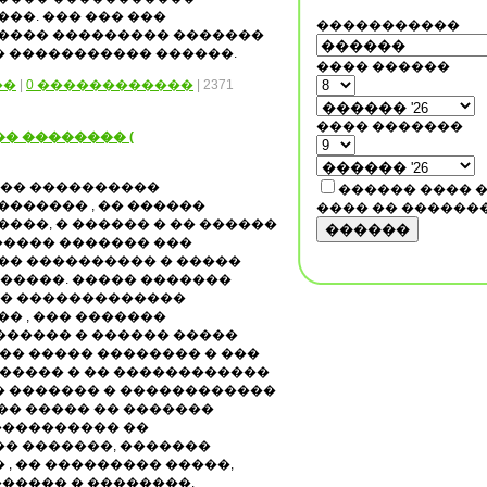
��. ��� ��� ���
�����������
���� ��������� �������
� ����������� ������.
���� ������
��
|
0 ������������
| 2371
���� �������
� �������� (
��� ����������
������ ���� 
������ , �� ������
���� �� ������
���, � ������ � �� ������
������
����� ������� ���
�� ���������� � �����
�����. ����� �������
 � �������������
� , ��� �������
������ � ������ �����
�� ����� �������� � ���
������ � �� ������������
� ������� � ������������
�� ����� �� �������
��������� ��
� �������, �������
, �� ��������� �����,
����� � ��������.