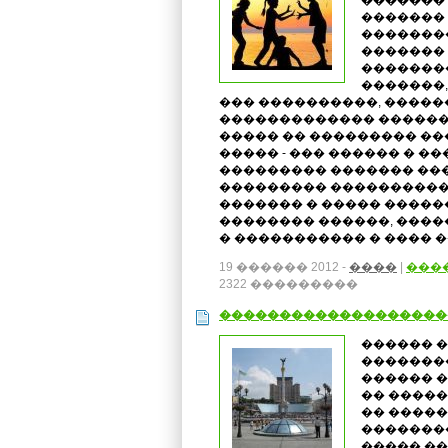
�������
�������
�������
������� 
��������
�������,
��� ����������, �����
������������� ������
����� �� ��������� ���
����� - ��� ������ � ��
��������� ������� ��
��������� ����������
������� � ����� �����
�������� ������, ���
� ����������� � ���� 
19 ������ 2012 -
����
|
���
2322 ���������
�������������������
������ �
��������
������ �
�� �����
�� �����
�������
����� ��