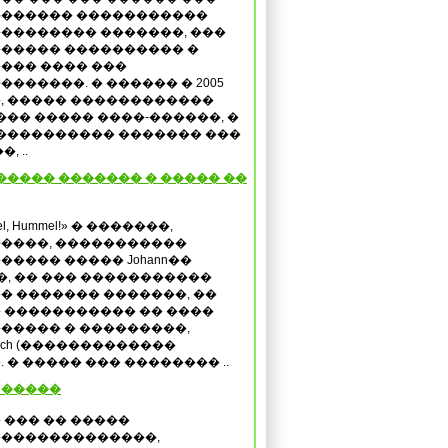
������ �����������
�������� �������, ���
����� ���������� �
��� ���� ���
�������. � ������ � 2005
, ����� ������������
�� ����� ����-������, �
���������� ������� ���
 ..
����� ������� � ����� ��
el, Hummel!» � �������,
����, �����������
����� ����� Johann��
z��, �� ��� �����������
� ������� �������, ��
 ����������� �� ����
����� � ���������,
utsch (�������������
rs». � ����� ��� �������� ..
 �����
 ��� �� �����
�������������,