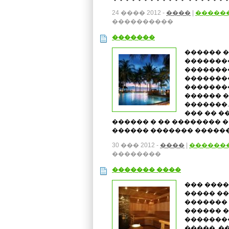
24 ���� 2012 -
����
|
�����
����������
�������
������ 
�������
�������
��������
��������
������ 
�������.
��� �� �
������ � �� �������� �
������ ������� �����
30 ��� 2012 -
����
|
������
��������
������� ����
��� ����
����� ��
�������
������ �
��������
�����, �