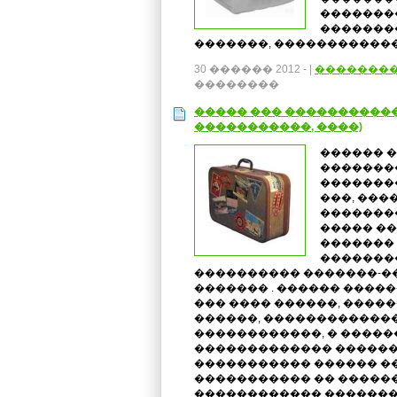
��������
�������
�������, �����������
30 ������ 2012 -
|
�������
��������
����� ��� �����������
�����������, ����)
������ 
��������
��������
���, ���
�������
����� ��
�������
��������
���������� �������-�
������� . ������ �����
��� ���� ������, ����
������, ������������
������������, � �����
������������� ������
����������� ������ ��
����������� �� ������ 
������������ �������