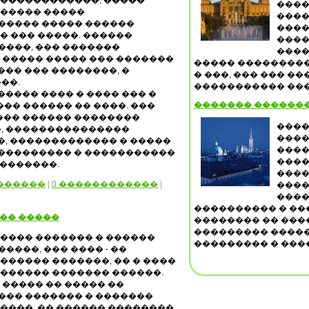
 ������������, �����
����
 ����� �����
����
����� ����� ������
����
� ��� �����. ������
����
���, ��� �������
����
 ����� ����� ��� �������
����� ����������
��� ��� ��������, �
� ���, ��� ��� �
��.
����������� ���
���� ���� � ���� ��� �
������� �������
��� ������ �� ����. ���
��� ������ ��������
����
, ���������������
����
�, ������������� � �����
����
���������� � �����������
���
��������.
����
������
|
0 ������������
|
����
����
���������� � ��
�� �����
�������� �� ����
��������� �����
���� ������� � ������
��������� � ����
����, ��� ���� - ��
������ �������, �� � ����
������ ������� ������.
 ����� �� ����� ��
��� ������� � �������
����. �� ������ ��������