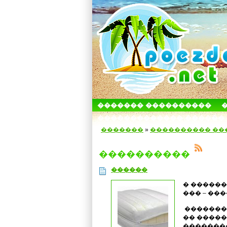
������� ����������
������������� ������
�������
»
���������� ��
����������
������
� ������
��� – ��
�������
�� �����
�������