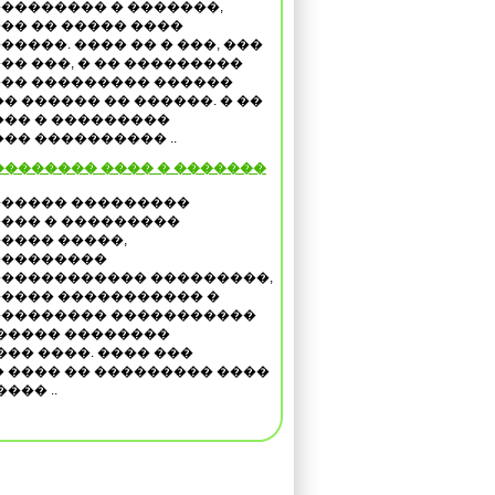
�������� � �������,
�� �� ����� ����
�����. ���� �� � ���, ���
�� ���, � �� ���������
�� ��������� ������
 ������ �� ������. � ��
���� � ���������
�� ���������� ..
������� ���� � �������
����� ���������
��� � ���������
���� �����,
���������
����������� ���������,
���� ����������� �
�������� �����������
����� ��������
�� ����. ���� ���
 ���� �� ��������� ����
��� ..