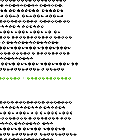
���� ���� ���������
� ��������� ������.
� �� ������, ������
� ����, ������ �����
����� ����, ������ ��
����� � ������
��������������, ��-
��� ����������� �����.
 � ��������������
 ���������� ���������
���� ����� � ���������
����������
���� ������ �������� ��
����������� � �����.
������
|
0 ������������
|
���� �������� �������
 ������������ ������
�� ������� � ���������
�������� � ������� ���,
����, �������. ���
������ �����, ������
��� �������, ����������
� � ������������