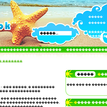
�����:
������:
������ 
������
���������� ��� �������
�������� ����
����� � ����
�����
�����
�������
� �������
�����
��
��� ��� �� �����
 – ��� �����, � ��������
���� �����������
 ��� ����������� �����
����� ����
�� ���������� ��������,
���� �����������