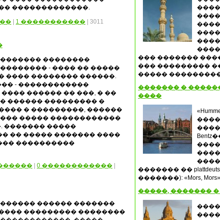
�� �������������.
����
����
��
|
1 �����������
| 3011
����
����
����
�
����
��� ������� ����
�������� ��������
��� ��������� �
�������� - ���� �� �����
����� ����������,
 ���� �������� ������.
��� - ������������
������� � �����
 ���� ������ �� ���, � ��
����
� ������ ��������� �
��� � ���������, ������
«Humm
���� ����� ������������
����
. ������� �����
����
� �� ����� ������� ����
Bent
��� ����������
����
����
����
������
|
0 ������������
|
������� �� plattde
�������): «Mors, Mo
�����, ������� �
������� ������ �������
����
���� ��������� ��������
����