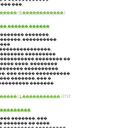
��� ���.
�����
|
0 ������������
|
�� ������ ������
�������� �������
 ������, ����������
����
���������������,
 ������� ���������
 ���������� �������� ��
���� ����. ��������
������� ����������
�, ��� ����� ����������
�� �������, ��� �
��������� �������
�����
|
1 �����������
| 2712
����������
��� �������, ���
 ������� �� ����