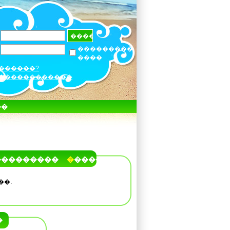
���������
����
������?
������������
��
���������
�����
��.
�