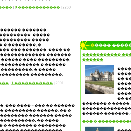
����
|
0 ������������
| 2260
������� �������
���������. �����
��������� �����
 � ��������, �
����� ����
�� ��� �������, ���� ��
�������������� �������
����������� ���
 ������ ���� ���������,
������
������������ � ������
����
 ���������, � �����
����
��������� ���������.
�� �
���
|
1 �����������
| 2901
����
����
����
�� �
������� � �����,
�, ��� ���� – ��� �� ������
�������������� 
� ��������� ������, �� �
������ �������. �
 �������� ������� �����
����������. �� ����
��� � ���������
 � ������� � ��������
�� ���� ������������
����