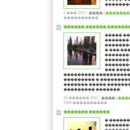
�������
2 ��� 2012 -
����
|
�������
����������
������ ������ ������
����� �
������� 
��������
� ��� ��
�������.
������� 
��������
��� ���
��������� ����������
��������� � ���������
������� ����� ������
��������� �������.
19 ������ 2012 -
����
|
���
2388 ����������
������� ������
� �����
�������