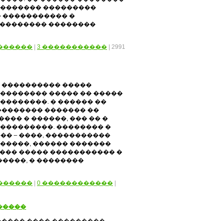
 ������� ���������
 ����������� �
��������� ��������
������
|
3 �����������
| 2991
� ���������� �����
�������� ����� �� �����
��������. � ������ ��
�������� ������� ��
��� � ������, ��� �� �
���������. �������� �
�� – ����, �����������
�����, ������ �������
���� ����� ����������� �
����, � ��������
.
������
|
0 ������������
|
�����