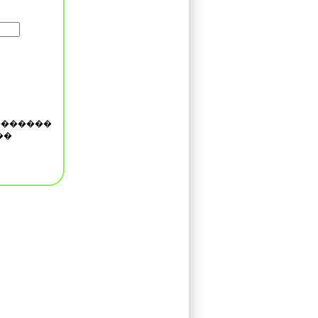
�������
��