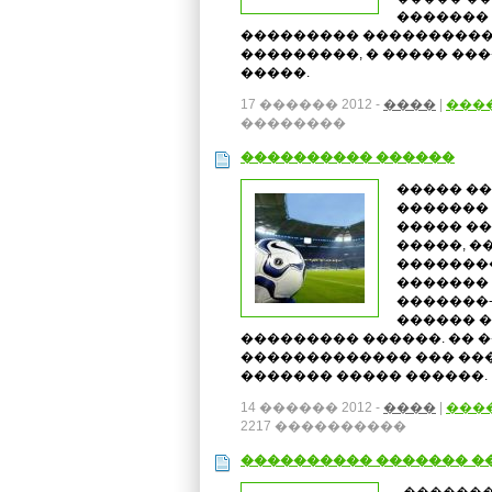
�������
��������� ����������
���������, � ����� ��
�����.
17 ������ 2012 -
����
|
���
��������
���������� ������
����� �
������� 
����� ��
�����, �
��������
������� 
�������-
������ �
��������� ������. �� 
������������� ��� ���
������� ����� ������
14 ������ 2012 -
����
|
���
2217 ����������
���������� ������� �