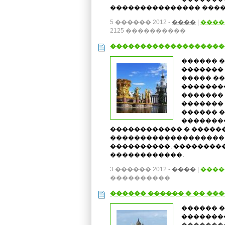
��������������� ����
5 ������ 2012 -
����
|
����
2125 ����������
�������������������
������ 
�������
����� �
�������
�������
�������
������ �
�������
������������ � ������
��������������������
����������, ��������
������������.
3 ������ 2012 -
����
|
����
����������
������ ������ � �� ��
������ �
��������