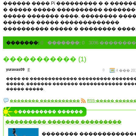
������ ���� Pi ��������� � � �����
� ����� ����� ���������� ������
����� ������� ����. �������� ���
������� ����� �������������
���������� ����� � �������� ����
�������:
0
�������:
0
3096 �������
����������� (1)
yuravas09
#
0
4 ��� 201
���� �� ������������� ��������� ������
�����, ������� ������� ������������ ��
����� �����.
�������� �����������
RSS-����� �����
���������� ������
��������� ������� ���������
�������� ������������