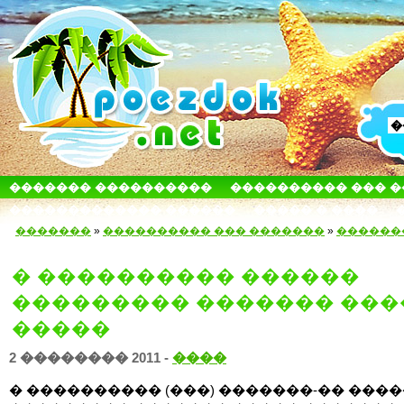
������� ����������
���������� ��� 
������������� ������
����� � ����
�������
»
���������� ��� �������
»
������
� ���������� ������
��������� ������� ���
�����
2 �������� 2011 -
����
� ���������� (���) �������-�� ���