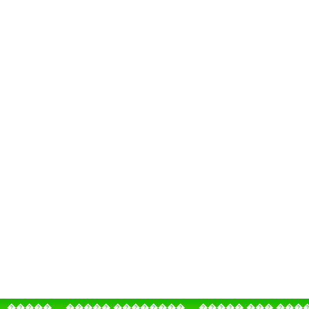
�����
����� ��������
����� ��� ���