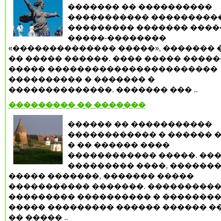
������� �� ����������
����������� ���������
��������� ������� ����
�����-��������
«�������������� �����», ������� 
�� ����� ������. ���� ����� �����
����� �����������������������
���������� � ������� �
��������������. ������� ��� ..
��������� �� �������
������ �� �����������
������������ � ������ �
� �� ������ ����
������������ �����. ��
��������� ����, �������
����� �������, ������� �����
����������� �������. ���������
��������� ���������� � �������
����� ��������� ������ ������ ���
�� ����� ..