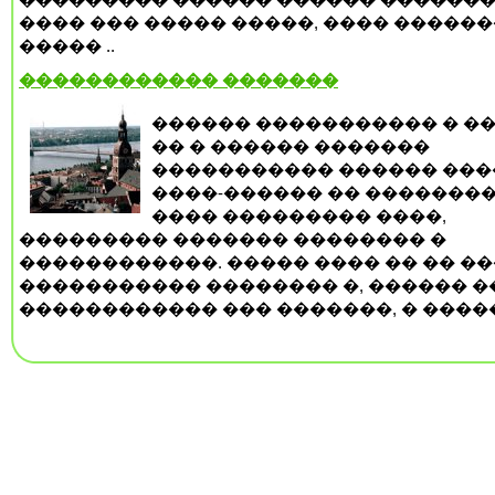
���� ��� ����� �����, ���� �����
����� ..
������������ �������
������ ����������� � ��
�� � ������ �������
����������� ������ ���
����-������ �� ��������
���� ��������� ����,
��������� ������� �������� �
������������. ����� ���� �� �� �
����������� �������� �, ������ ��
������������ ��� �������, � �����