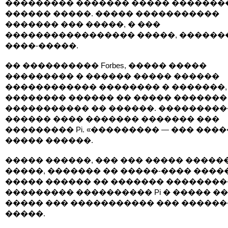
��������� ������� ����� �������
������ �����. ����� �����������
������� ��� �����, � ���
����������������� �����, ������
����-�����.
�� ���������� Forbes, ����� �����
��������� � ������ ����� ������
������������ �������� � �������,
�������� ������ �� ����� �������
����������� �� ������. ��������
������ ���� ������� ������� ���
��������� Pi. «��������� — ��� �����
����� ������.
����� ������, ��� ��� ����� �����
�����, ������� �� �����-���� ����
����� ������ �� ������� ��������
��������� ���������� Pi � ����� ��
����� ��� ����������� ��� ������
�����.