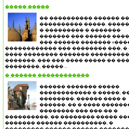
����� �����
�� ���������� ������ ��
���������� �����. �����
� ��������� � �������
������� ��� ������ ����
��� ������ ������� «����
������������ ��� �������� ���, �
���� �������� ������� ��������
�������. ��� ��� ���� ����� �� ��
��������, ����� ..
� ������ ������������
������ ������� �����
������������ � �����, �
��������. ������ ���� �
������. �� � ���� �����
�������� ��� ���-�� �
����������, �� �������� ����� ��
������� ������ ����������, �
��������� ������ ������ �������