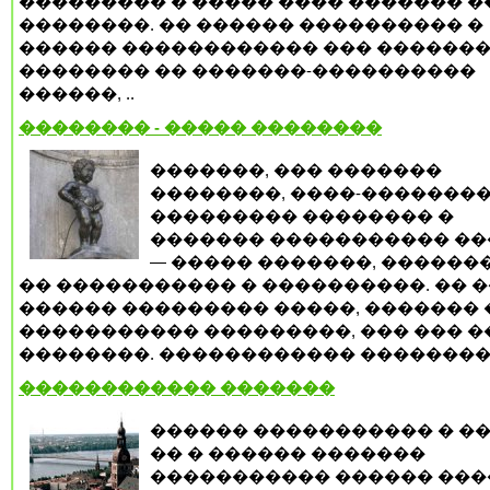
��������� � ����� ���� ������� 
��������. �� ������ ���������� �
������ ������������ ��� ������
�������� �� �������-����������
������, ..
�������� - ����� ��������
�������, ��� �������
��������, ����-��������
��������� �������� �
������� ����������� �
— ����� �������, ������
�� ����������� � ����������. �� 
������ ��������� �����, ������� 
����������� ���������, ��� ��� �
��������. ������������ ���������,
������������ �������
������ ����������� � ��
�� � ������ �������
����������� ������ ���