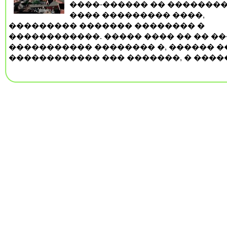
����-������ �� ��������
���� ��������� ����,
��������� ������� �������� �
������������. ����� ���� �� �� �
����������� �������� �, ������ ��
������������ ��� �������, � �����