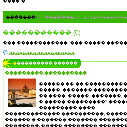
����.�
�������:
0
�������:
0
1048 �������
����������� (0)
��� ������������. ��� ����� �����
�������� �����������
���������� ������
��������� ����������
������ �� �� ���������
�����, ������� �������
�� ����, �����, �������, 
� �����-���������? ����
��������� ����
������������� ����������, ����
������ � ������� ������� ������
��������, ����� �������� ������