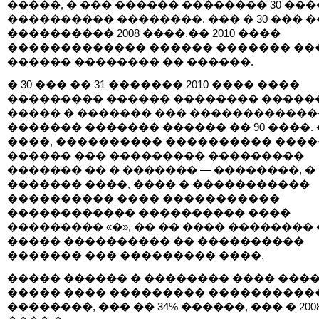
�����, � ��� ������ �������� 30 ��
���������� ��������. ��� � 30 ��� 
���������� 2008 ����.�� 2010 ����
������������� ������ ������� ��
������ �������� �� ������.
� 30 ��� �� 31 ������� 2010 ���� ����
��������� ������ �������� �����
����� � ������� ��� ������������
������� ������� ������ �� 90 ����.
����, ���������� ���������� ���
������ ��� ��������� ���������
������� �� � ������� — ��������, �
������� ����, ���� � �����������
���������� ���� �����������
������������ ���������� ����
��������� «�», �� �� ���� ��������
����� ���������� �� ����������
������� ��� ��������� ����.
����� ������ � �������� ���� ���
����� ���� ��������� ����������
��������, ��� �� 34% ������, ��� � 200