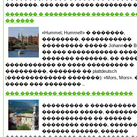
�������. ��� ��� � ���� �������� � 
������� � ���������� ������� � 
�� ����
«Hummel, Hummel!» � �������,
��������, �����������
��������� ����� Johann�� Be
�� ��� ����������� ���
������� �������, �� ���
����������� �� ���� ��������� �
���������, ������� �� plattdeutsch
(������������� �������): «Mors, Mors». 
����� ��� �������� ..
��� �������� ������� ���������
��������� � ����������
�������� �����, ������
����������� �� ������
�������� ������, �����
������ ������, ������