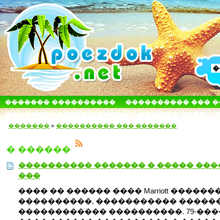
������� ����������
���������� ��� 
������������� ������
����� � ����
�������
»
���������� ��� �������
� ������
���������� ������� � ����� ���
���
���� �� ������ ���� Marriott ������
����������, ����������� ������
������������ ����������. 79-��