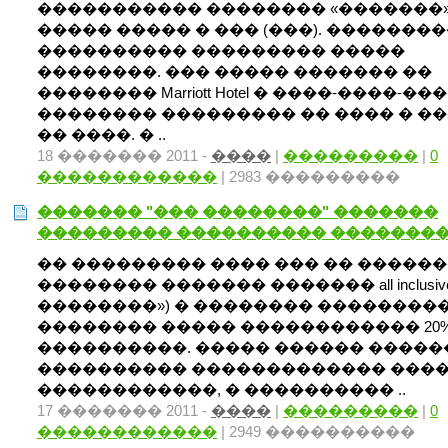
����������� �������� «�������
����� ����� � ��� (���). �������
���������� ��������� �����
��������. ��� ����� ������� ��
�������� Marriott Hotel � ����-����-���
�������� ��������� �� ���� � �
�� ����. � ..
18 ������� 2011 -
����
|
���������
|
0
������������
| 2983 ���������
������� "��� ��������" �������
��������� ���������� �������
�� ��������� ���� ��� �� �����
�������� ������� ������� all inclusiv
��������») � �������� ���������
�������� ����� ������������ 20
����������. ����� ������ �����
���������� ������������� ����
������������, � ���������� ..
17 ������� 2011 -
����
|
���������
|
0
������������
| 2949 ����������