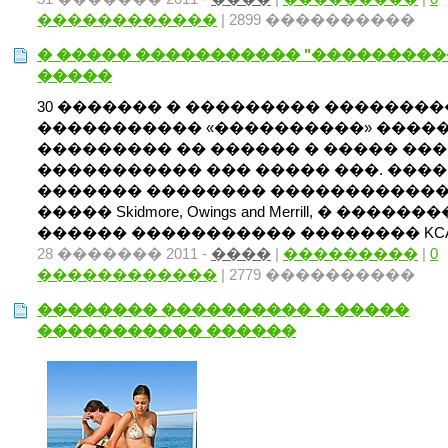
������������
| 2899 ����������
� ����� ����������� "���������
�����
30 ������� � ��������� ��������
����������� «����������» ����� St 
��������� �� ������ � ����� ��
����������� ��� ����� ���. ���
������� �������� �����������
����� Skidmore, Owings and Merrill, � �����
������ ����������� �������� KCA 
28 ������� 2011 -
����
|
���������
|
0
������������
| 2779 ����������
�������� ���������� � �����
����������� ������