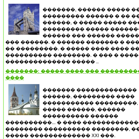
�������, ������ ����� �
��������� ������ � �� �
������, � ����� ����� ���
��������� ����� ������
������ ��� ������ �����
��� ������. � ������ ������� � ��
�� ���������. � ����� ���� ���� �
���������� ��������. � ��� � ����
�������������� ����� ..
�������: ����� ���� ��� ��������
����
������� �������������
������, ��������� ����
����������� ���������,
����� ������, ������
���������� ������
����������... � ���� ������������
�������� ���������� ��������, �
����� ������������� XXI ���.