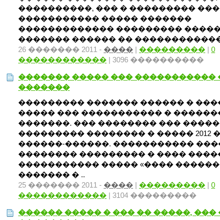
����������, ��� � ��������� ��
����������� ����� �������
������������� ��������� �����
������� ������ �� ������������ 
26 ������� 2011 -
����
|
���������
|
0
������������
| 3096 ����������
������� ����� ��� ����������� 
�������
��������� ������� ������ � ���
����� ��� ����������� � �����
�������. ��� �������� ��� �����
��������� �������� � ����� 2012 
������-������. ����������� ���
�������� ��������� � ���� ����
����������� ����� «���� �������
������� � ..
25 ������� 2011 -
����
|
���������
|
0
������������
| 3104 ���������
������ ����� � ��� �� �����, ���