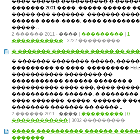
���� ������ ���������� � �����
������� 2001 ����. ����� ������ �
����� ��� �������, ������� ����
������ ����-����, ���� ��������
����� ..
2 ������ 2011 -
����
|
���������
|
1
�����������
| 3222 ���������
� ������� �������� ����� �� ��
� ������� �������� �����, ����
��������� �� ����. ��������� Hotel d
����������� �������� ��
����������� ������ ������� �
���������� ���� ���, ���� ����
����������� ������. � ��������
���� �������, �����, ������ � �
�������� ������� �� ����� ..
2 ������ 2011 -
����
|
���������
|
0
������������
| 3032 ���������
����� ���������� ������ � ���
�������