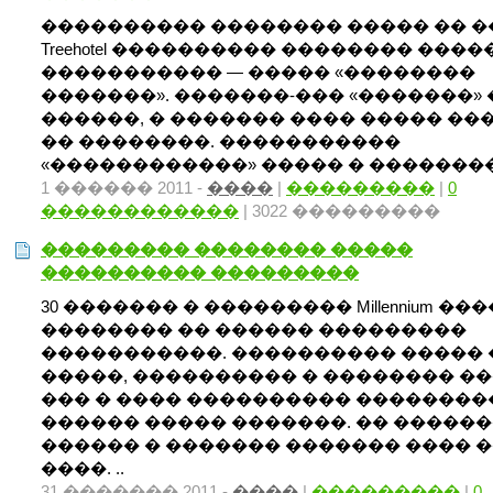
���������� �������� ����� �� 
Treehotel ���������� �������� ����
����������� — ����� «��������
�������». �������-��� «�������» 
������, � ������� ���� ����� ��
�� ��������. �����������
«������������» ����� � �������� 
1 ������ 2011 -
����
|
���������
|
0
������������
| 3022 ���������
��������� �������� �����
���������� ���������
30 ������� � ��������� Millennium ��
�������� �� ������ ���������
�����������. ���������� ����� 
�����, ���������� � �������� ��
��� � ���� ���������� ��������� 
������ ����� �������. �� �����
������ � ������� ������� ���� 
����. ..
31 ������� 2011 -
����
|
���������
|
0