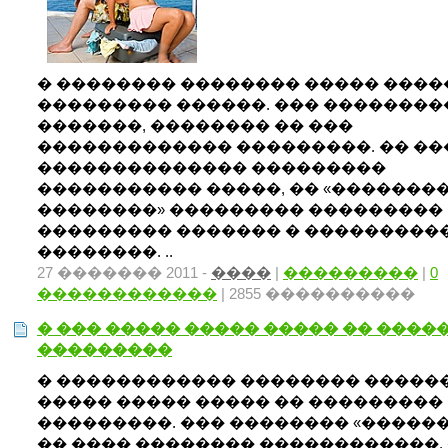
� �������� �������� ����� ����
��������� ������. ��� ��������
�������, �������� �� ���
������������� ���������. �� �
�������������� ���������
����������� �����, �� «�������
��������» ��������� ���������
��������� ������� � ���������
��������. ..
27 ������� 2011 -
����
|
���������
|
0
������������
| 2855 ����������
� ��� ����� ����� ����� �� ����
���������
� ������������ �������� �����
����� ����� ����� �� ���������
���������. ��� �������� «������
�� ���� �������� ������������.