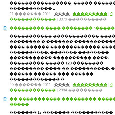
����������������. ����� �����
����������� ..
21 ������� 2011 -
����
|
���������
|
0
������������
| 3079 ����������
��������� ���� �������� "�����
����������� ������������ ���
�������� � ������� ����������
���� ������ ������������� ���
����������, ������� ��������
����������� ���������� ����.
��������� ����� 120 ��������
��������� ���� �� ����������, � 
������ ������ ��� ������
������������� � ..
20 ������� 2011 -
����
|
���������
|
0
������������
| 2884 ���������
�� ����������� ��������� ����
�����
������� 17 ������� �����������