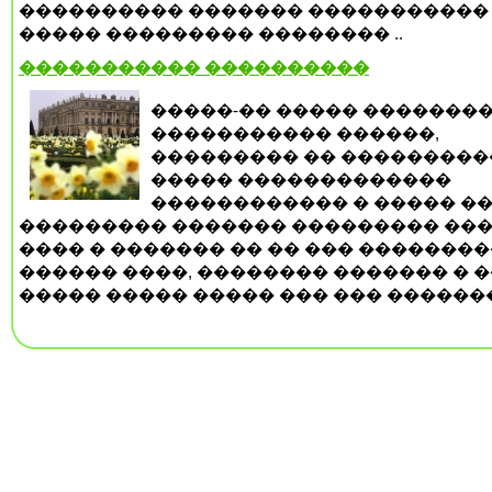
���������� ������� �����������
����� ��������� �������� ..
����������� ����������
�����-�� ����� �������
����������� ������,
��������� �� ���������
����� �������������
������������ � ����� �
��������� ������� ��������� ���
���� � ������� �� �� ��� �������
������ ����, �������� ������� � �
����� ����� ����� ��� ��� �������