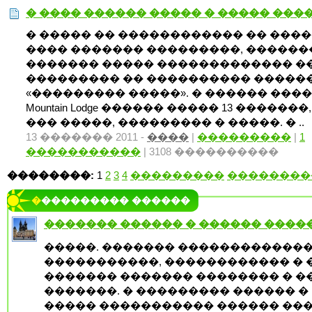
� ���� ������ ����� � ����� ���
� ����� �� ������������ �� ���
���� ������� ���������, �����
������� ����� ������������� �
��������� �� ���������� �����
«��������� �����». � ������ ����� 
Mountain Lodge ������ ����� 13 �������,
��� �����, ��������� � �����. � ..
13 ������� 2011 -
����
|
���������
|
1
�����������
| 3108 ����������
��������:
1
2
3
4
���������
��������
���������� ������
������� ������ � ������ ����
�����. ������� �������������
�����������, ������������ � 
������� ������� �������� � �
�������. � ��������� ������ �
����� ����������� ������ ���