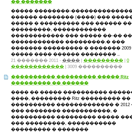
�� �������
����� ��������-�������������
������ �������� (����) ��� ����
����� � ��������� ��� ������ ��
���������, ������������
������������ ��� ����� ��-�� �
������������ ���������.� ���
������� ��������� � ������� 2009
����� ���� ������ �������� ..
21 ������� 2011 -
����
|
���������
|
0
������������
| 3009 ����������
���������� ��������� ����� Ritz
��������� �� ������
���� �� ����� ���������� �����
����, ��������� Ritz ��������� ��
���������� ������������� � 2012 
��� �������� �����������, �
���������� ��������� ����� ��
��� ���������, �����������
��������� � �������