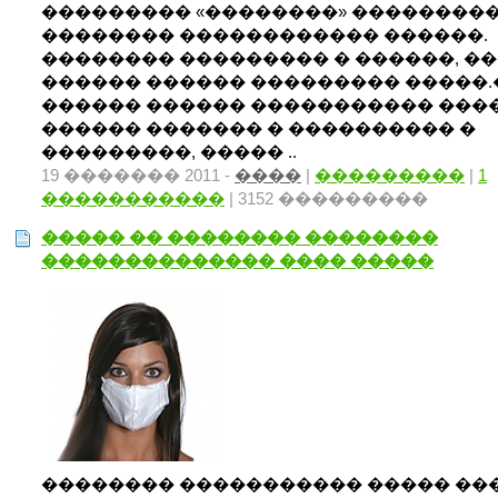
��������� «��������» ���������
�������� ������������ ������.
�������� ��������� � ������, �
������ ������ ��������� �����.
������ ������ ����������� ���
������ ������� � ���������� �
���������, ����� ..
19 ������� 2011 -
����
|
���������
|
1
�����������
| 3152 ���������
����� �� �������� ��������
�������������� ���� �����
�������� ����������� ����� ��