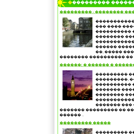
���������� �����
��������� - �������� ��
�����������
��� ���� ���
���������� �
�������� ��
������������
������ �����
��, ����� ��
�������� ���������� �� .
������: � ������ � �����
��������� �
���������, �
���������� 
������� ����
�������� ���
�����������
������� ���
������� ��������� �� ��
������ ..
��������� �����
��������� �