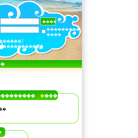
���������
����
������?
������������
��
���������
�����
��.
�