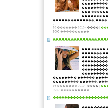
����������
�������� �
��� �����
������� �
������ ��������, ����
..
16 ������� 2010 -
����
|
��
3005 ����������
������ ��������� ���
��� ����� 
������� ��
����������
��������� 
����������
����������
�������� 
������� � ������ ����
��������� ������. ���� 
16 ������� 2010 -
����
|
��
3040 ����������
����������� �������
���� �����