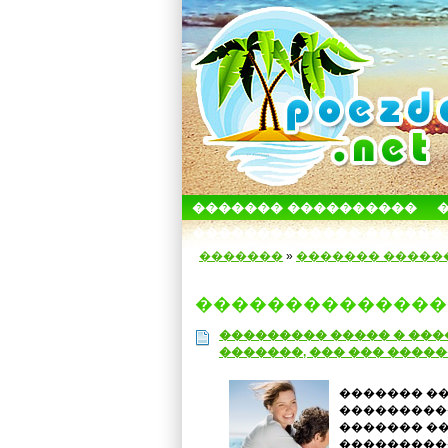
������� ����������
������������� ������
�������
»
������� �����
��������������
��������� ����� � ���
�������, ��� ��� ����
������� ��
���������
������� ��
���������