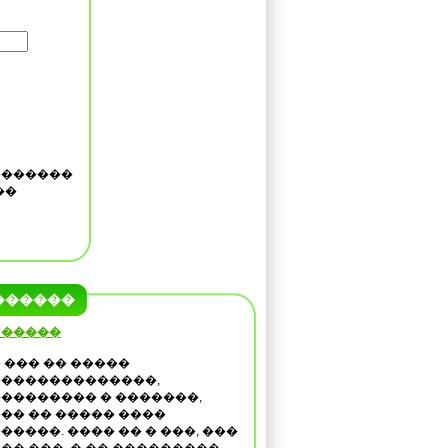
�������
��
������
 �����
 ��� �� �����
�������������,
�������� � �������,
�� �� ����� ����
�����. ���� �� � ���, ���