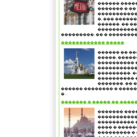
������ ����
������� � ��
����������� 
�, ��� �����
������. �� �
�����������
���������, �� � �������� 
������������ �����
������ �� �
�����, ������
���������� 
�����������
���������. �
���������� 
�������. ��
������ �������� � �����
� ..
������� � ����� �� �����
������� ���
�����������
���������� 
���� � ����
��������� � 