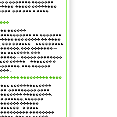
� � ������� �������
����, ����� ��������
��. ��� ��� � ����
 ���
�� ������
���������� ��-�������.
����� ��� ����� �� ����
, ��� ������ — ���������
������, ��� ������� —
�� �������, ���
����� — ����� ��������
��� ����� — ������� �
������, ��� ������ —
�� ..
���� ��� ��������� ����
��� �������������
��, ��������� ����
������� ���������,
� ������, ������
������ ������
������... � ����
��������� ��������
����, ��� �� �����