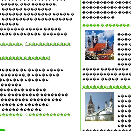
��������� �����
�����, ��� �������,
���������� ����
� ������ ��������
���������� �����
������� �������� ����� �
�������� � ..
� ��������� �����������.
������
����� � �������
������� ����� �����
���� ��������. �������
����
..
����
�������
|
0 ������������
|
��� 
����
����
������ � ������!
����
����
����� ��������, 
������ �� ����� �����
���������� ����
�������, � ��������
�����-�����, ����
 ������� �������
�������
�������: ����� 
������� ������.
�� ��������� ��������
����
��������� ������ ���
����
���� �� �������.
����
���� ���� �� ..
����
�������
|
0 ������������
|
����
����
����
���������� ����