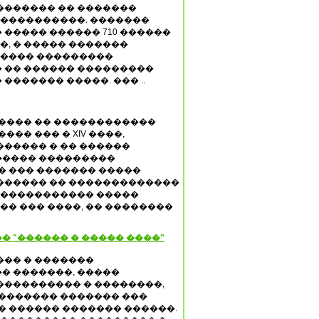
������� �� �������
 ����������. �������
����� ������ 710 ������
��, � ����� �������
����� ���������
 �� ������ ���������
������� �����. ��� ..
����� �� ������������
��� ��� � XIV ����,
������ � �� ������
���� ���������
� ��� ������� �����
������ �� �������������
 ������������ �����
�� ��� ����, �� ��������
� "������ � ����� ����"
��� � �������
� �������, �����
���������� � ��������,
�������� ������� ���
� ������ ������� ������.