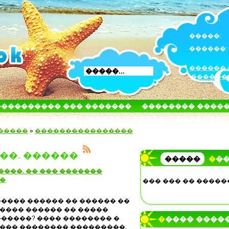
�����:
������:
������ 
������
���������� ��� �������
�������� ����
����� � ����
�����
�����
�������
�����
»
����������������
��. ������
�����
��
����. �� ��� �������
��
��� ��� �� �����
���� ������ �� ������ ��
���� ������ �� �����
�����? ���� �������� �
����� ����
��� �������� ���������,