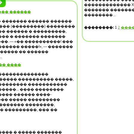
�
������������� XX
������� ������
��� ������
�������� ..
 ������� ������ ������
��� (���������) ��������
��������:
1
2
���
� ������ � ���������,
��� � ������� �������
�. — «�� ����������! ���
����� �����!», — �������
������ �� ������
.
�� ����
��������������
����� ���������� �����,
�������� �����������
����... ���� ��������
��� ������ ����-
�� ����� ���������
 ������� ��������,
� ���������, ��� ��
���� � ����� �������