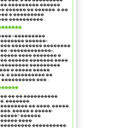
�� ���, � �� ���������
�� ��������� ������
 ������ �� ������. � ��
���� � ���������
�� ���������� ..
�������
���� «���������
������� ������»
��� ��������� ��������
�� «������������»,
����� ���� ������� �
�� ������ ������� ����.
��������� ���������
��� � ����� �����
�, � ���������� ��
 ���������� ��� ..
������
�� �� �� ����������
�, �������
�������� �� ����, �����,
���, ����� � �����-
�����? ������
����� ����
��������� ����������,