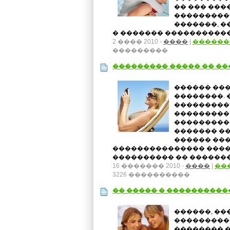
�� ��� ���
���������
�������, �
� ������� �������������
2 ���� 2010 -
����
|
������
���������
��������� ����� �� ��
������ ���
��������. 
���������?
��������� 
���������
������� ��
������ ���
��������������� ����
���������� �� ��������
16 ������� 2010 -
����
|
��
3226 ����������
�� ����� � ����������
������, ��
����������
�������� �