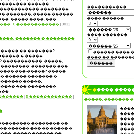
�������� ������.
�����������
����������� ��������
�� �������, ����� ������
���� ������
. ����� ����, ��� ..
���
|
0 ������������
| 3032
���� �������
����: ������� � ��������
����� �� �������?
������ ���� 
������ � �����
���� �� ������
 �����������. �����,
������
��������: ������� ���
���� ���-�����? �����
� ������ ������� �
������ �����,
���� ��� ��������
����� ����
� ..
�������
|
0 ������������
|
�����, ������� �
����
�
����
����
��������� �������� ��
����
� ������ ��� �� ����� �
����
���, ����� ������ ��