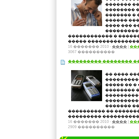
������� ��
�������� 
������� � 
������ ��
���� ��� �
���������
������������ � �����
����� �������������� 
16 ������� 2010 -
����
|
��
3067 ����������
��������� �������� ��
�� ���� ��
��������� 
����� �� �
�������� 
���������
���������
������� �
���������� �� �������
��������� ���������� �
16 ������� 2010 -
����
|
��
2909 ����������