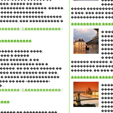
����
��, ����� �� ���
����
�������� �������. �����,
����� ����������
����� ����������
� ���, ��� ��� �
�������� �������������
����������� ���
 ������, ��� ���������� �
���������� ���
�������
|
0 ������������
|
� ��
����
����
�����������
����
����
����� ����� ����,
����
��� � �����
� ��
�� ������, � ��
������ ������, �
��� �������� ��� �
�������� ������
����. �� �� ��� ����� ��
�������, �� ��� �
�� ���� ����� ��� ���,
�� ����� �������������
��������� ����
��� �� ��� «�������»
����
..
����
�������
|
0 ������������
|
����
����
����
����
����
����
����� �� �������� ���