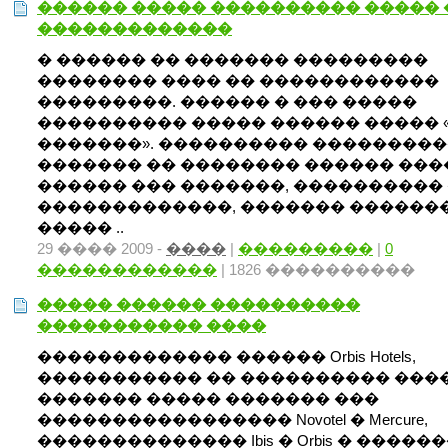
������ ����� ���������� ����� 
�������������
� ������ �� ������� ���������
�������� ���� �� ������������
���������. ������ � ��� �����
���������� ����� ������ ����� 
�������». ���������� ��������
������� �� �������� ������ ��
������ ��� �������, ����������
�������������, ������� ������
����� ..
29 ���� 2009 -
����
|
���������
|
0
������������
| 1826 ����������
����� ������ ����������
����������� ����
������������� ������ Orbis Hotels,
����������� �� ���������� ���
������� ����� ������� ���
����������������� Novotel � Mercure,
�������������� Ibis � Orbis � �����