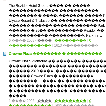
The Rezidor Hotel Group, ���� �� �����
�������������� �����������
�������� � ����, ������� ����� Park
Ulysse Resort & Thalasso �� ������� ������
������ ������ ������ ������ Park I
������ � 25�� ���������� Rezidor ��
����������� ����������. Park Inn ..
6 ���� 2009 -
����
|
���������
|
0
������������
| 1613 ����������
Crowne Plaza �������� � ����������
Crowne Plaza Vilamoura �� ������� ������
�������� �������� �����������
������ 2010 ����, ������ ������ 
������ Crowne Plaza � ����������.
�������� — ���� �� ����� �����
� ������ ����������� ����� ��
� ��������� ������. ����� �����
����� ..
1 ���� 2009 -
����
|
���������
|
0
������������
| 1603 ���������