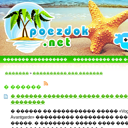
������� ����������
���������� ��� 
������������� ������
����� � ����
�������
»
���������� ��� �������
� ������
� ������ �������� ����� ��� ���
��������
� ������ �� ���������� ����� «Vog
Avantgarde» ��������� ��������� ���
�����. � �������� ����� ���� ��