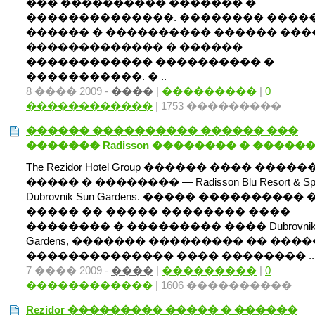
��� ���������� ������� �
��������������. �������� ����
������ � ���������� ������ ���
������������� � ������
������������ ���������� �
�����������. � ..
8 ���� 2009 -
����
|
���������
|
0
������������
| 1753 ���������
������ ���������� ������ ���
������� Radisson �������� � �����
The Rezidor Hotel Group ������ ���� �����
����� � �������� — Radisson Blu Resort & Sp
Dubrovnik Sun Gardens. ����� ���������� 
����� �� ����� �������� ����
�������� � ��������� ���� Dubrovnik 
Gardens, ������� ��������� �� ���
�������������� ���� �������� ..
7 ���� 2009 -
����
|
���������
|
0
������������
| 1606 ����������
Rezidor ��������� ����� � ������