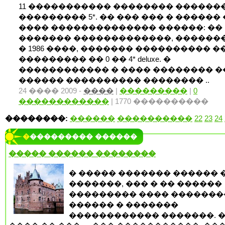
11 ����������� �������� ������
��������� 5*. �� ��� ��� � ������
���� �������������� ������: ��
������� �������������, ������
� 1986 ����, ������� ���������� 
��������� �� 0 �� 4* deluxe. �
������������ � ���� �������� 
������ ���������� �������� ..
24 ���� 2009 -
����
|
���������
|
0
������������
| 1770 ����������
��������:
������
����������
22
23
24
���������� ������
����� ������ ��������
� ����� ������� ������ 
�������, ��� � �� ������
��������� ���� ������
������ � �������
������������ �������. 