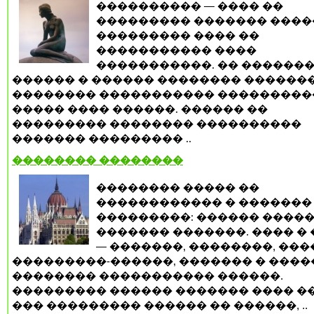
���������� — ���� ��
��������� ������� �����
��������� ���� ��
����������� ����
�����������. �� ������
������ � ������ �������� ������
�������� ����������� ���������
����� ���� ������. ������ ��
��������� �������� ����������
������� ��������� ..
�������� ��������
�������� ����� ��
������������ � �������
���������: ������ �����
������� �������. ���� �
— �������, ��������, ���
���������-������, ������� � ����
�������� ����������� ������.
��������� ������ ������� ���� �
��� ��������� ������ �� ������, ..