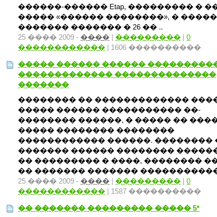
������-������ Etap, ��������� � 
����� «������ ��������», � ����
������� ������� � 26 �� ..
25 ���� 2009 -
����
|
���������
|
0
������������
| 1606 ����������
����� ������ ������ ����������
������������� ��������������
�������
�������� �� ������������� ����
����� ������ ����������� ��-
�������� ������, � ����� �� ���
����� �������� ��������
������������ ������. �������� 
������� ������ �������� �����
�� ��������� � ����, �������� �
�� ������� ������� ����������� 
25 ���� 2009 -
����
|
���������
|
0
������������
| 1587 ����������
�� ������� ��������� ����� 5*