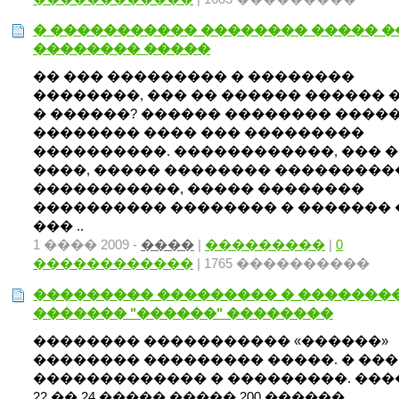
� ����������� �������� ����� �
�������� �����
�� ��� ��������� � ��������
��������, ��� �� ������ ������ 
� ������? ������ �������� �����
�������� ���� ��� ���������
����������. ������������, ��� 
����, ����� �������� ���������
�����������, ����� ��������
���������� �������� � �������
��� ..
1 ���� 2009 -
����
|
���������
|
0
������������
| 1765 ����������
��������� ��������� � �������
������� "������" ��������
�������� ����������� «������»
�������� ��������� �����. � ���
������������� � ���������. ���
22 �� 24 ����� ����� 200 ������