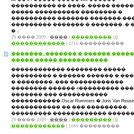
���������� �� ����. ����� �����
����� ���������� �������� �
���������� ������� ������� ��
��������� ������� � �������. � 
� ..
29 ���� 2009 -
����
|
���������
|
0
������������
| 1716 ����������
�������: ������� � ������ ����
����� ����� �����������
������������ �������� �����
��������� � ������ ������ � ��
� ��������. ��� ������������
�������� ������ «��������� ���
������� ��� �����������
����������� Oscar Rommers � Joris Van Reuse
����������� �� ��� ���������,
��������� ������������ ������ �
29 ���� 2009 -
����
|
���������
|
0
������������
| 1644 ���������