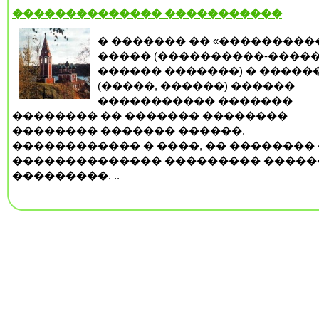
�������������� �����������
� ������� �� «���������
����� (����������-�����
������ �������) � �����
(�����, ������) ������
����������� �������
�������� �� ������� ��������
�������� ������� ������.
������������ � ����, �� �������� 
�������������� ��������� �����
���������. ..