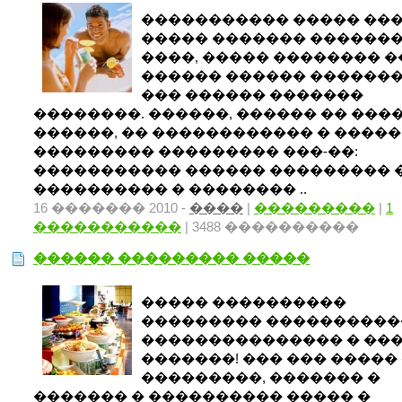
����������� ����� ��
����� ������� �������
����, ����� �������� �
������ ������ ������
��� ������ �������
��������. ������, ������ �� ���
������, �� ������������ � �����
��������� ��������� ���-��:
����������� ������ ��������� 
���������� � �������� ..
16 ������� 2010 -
����
|
���������
|
1
�����������
| 3488 ����������
������ ��������� �����
����� ����������
��������� ����������
��������������� � ��
�������! ��� ��� �����
���������, ������� �
������� � ���������� ����� �