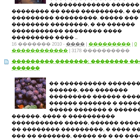
������������� ������ «bis
�������� �� ���� ���������, � �
��������� ���������. ����� ���
�������� ��������, � �� ������
����������� �������� ����
��������� ���� ..
16 ������� 2010 -
����
|
���������
|
0
������������
| 3178 ����������
��������� �������: �������� ��
������
�� ���������� ������
������, ��� �������
��������� ������ ���
������ ������� � ����
����� ������� � �����
������. ���� � ����������
����������� �����, ������ ���
�� �������� ���������, � ���� �
��� �� �������, ����� �� � �� ��