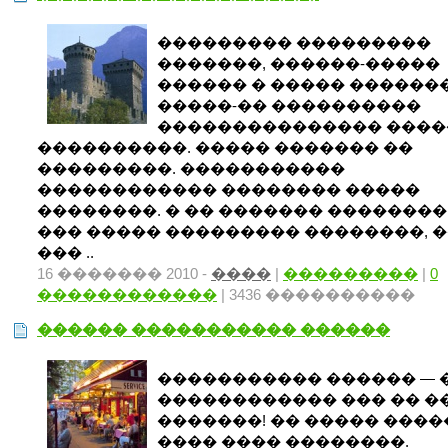
��������� ���������
�������, ������-�����
������ � ����� ������
�����-�� ����������
��������������� ���
����������. ����� ������� ��
���������. �����������
������������ �������� �����
��������. � �� ������� ��������
��� ����� ��������� ��������, �
��� ..
16 ������� 2010 -
����
|
���������
|
0
������������
| 3436 ����������
������ ����������� ������
����������� ������ — 
������������ ��� �� �
�������! �� ����� ���
���� ���� ��������.