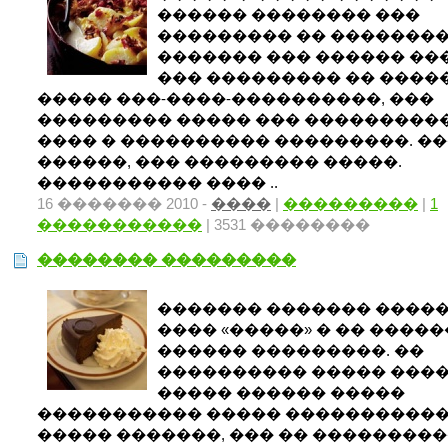
������ �������� ���
��������� �� �������
������� ��� ������ ��
��� ��������� �� ����
����� ���-����-����������, ���
��������� ����� ��� ���������
���� � ���������� ���������. �
������, ��� ��������� �����.
����������� ���� ..
16 ������� 2010 -
����
|
���������
|
1
�����������
| 3531 ��������
�������� ���������
������� ������� �����
���� «�����» � �� ����
������ ���������. ��
���������� ����� ���
����� ������ �����
����������� ����� ����������
����� �������, ��� �� ��������