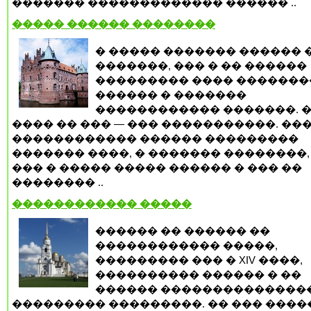
������� ������������� ������ ..
����� ������ ��������
� ����� ������� ������ 
�������, ��� � �� ������
��������� ���� ������
������ � �������
������������ �������. 
���� �� ��� — ��� �����������. ��
������������ ������ ���������
������� ����, � ������� ��������,
��� � ����� ����� ������ � ��� ��
�������� ..
������������ �����
������ �� ������ ��
������������ �����,
��������� ��� � XIV ����,
���������� ������ � ��
������ ��������������
��������� ���������. �� ��� ����