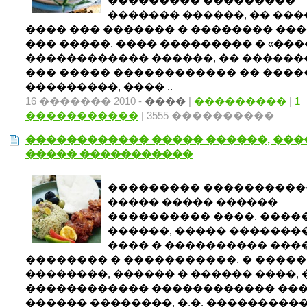
��������� ���������
������� ������, �� ���
���� ��� ������� � �������� ����
��� �����. ���� ��������� � «���
������������ ������, �� �������
��� ����� ������������ �� ����
���������, ���� ..
16 ������� 2010 -
����
|
���������
|
1
�����������
| 3555 ����������
������������ ����� ������, ��
����� �����������
��������� ����������
����� ����� ������
���������� ����. ����
������, ����� �������
���� � ���������� ���
�������� � �����������. � ����
��������, ������ � ������ ����,
������������ ������������ ��
������ ��������, �.�. �����������