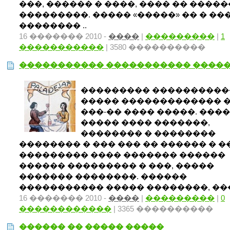
���, ������ � ����, ���� �� ����
���������. ����� «�����» �� � ��
�������� ..
16 ������� 2010 -
����
|
���������
|
1
�����������
| 3580 ����������
����������� ����������� ����
��������� ����������
����� ������������� �
���-�� ���� �����. ���
����� ���� �������,
�������� � ��������
�������� � ��� ��� �� ������ � 
��������� ���� ������� ������
������ ��������� � ���, �����
������� ��������. ������
����������� ����� ��������, ����
16 ������� 2010 -
����
|
���������
|
0
������������
| 3365 ����������
������ �� ����� �����