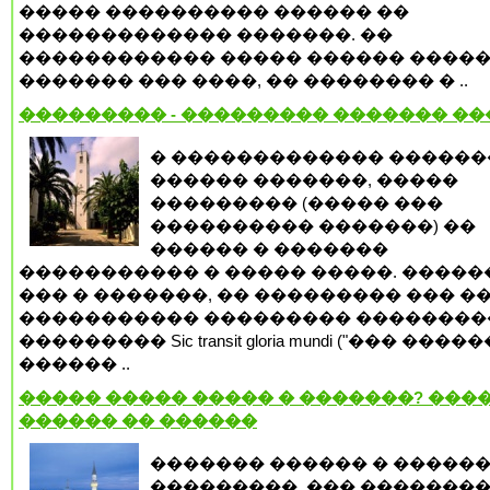
����� ���������� ������ ��
������������� �������. ��
������������ ����� ������ �����
������� ��� ����, �� �������� � ..
��������� - ��������� ������� �
� ������������� ������
������ �������, �����
��������� (����� ���
���������� �������) ��
������ � �������
����������� � ����� �����. �����
��� � �������, �� ��������� ��� �
����������� ��������� ��������
��������� Sic transit gloria mundi ("��� ���
������ ..
����� ����� ����� � �������? ����
������ �� ������
������� ������ � �����
���������, ��� �������