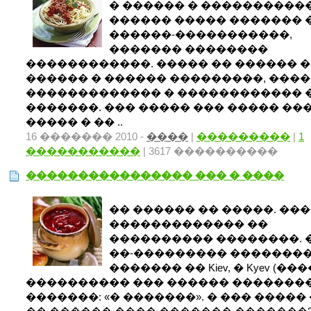
� ������ � ����������
������ ����� ������� 
������-�����������,
������� ��������
������������. ����� �� ������ �
������ � ������ ���������, ���
������������� � ������������ 
�������. ��� ����� ��� ����� ���
����� � �� ..
16 ������� 2010 -
����
|
���������
|
1
�����������
| 3617 ����������
���������������� ��� � ����
�� ������ �� �����. ��
������������� ��
���������� ��������. 
��-��������� �������
������� �� Kiev, � Kyev (���
���������� ��� ������ ��������
�������: «� �������». � ��� �����