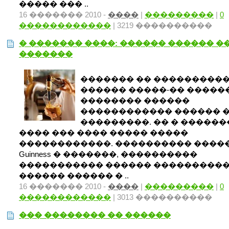
����� ��� ..
16 ������� 2010 -
����
|
���������
|
0
������������
| 3219 ����������
� ������� ����: ������ ������ �
�������
������� �� ���������
������ �����-�� �����
�������� ������
������������ ������ 
���������. �� � �����
���� ��� ���� ����� �����
������������. ���������� ����
Guinness � �������, ����������
����������� ������ ����������
������ ������ � ..
16 ������� 2010 -
����
|
���������
|
0
������������
| 3013 ����������
��� �������� �� ������