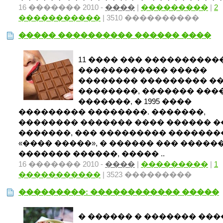
16 ������� 2010 -
����
|
���������
|
2
�����������
| 3510 ����������
����� ���������� ������ ����
11 ���� ��� ����������
������������ �����
�������� ��������� �
��������, ������� ���
�������, � 1995 ����
��������� ��������. �������,
�������� ������� ���� ������ �
�������, ��� ��������� �������
«���� �����», � ������ ��� �����
������� ������, ����� ..
16 ������� 2010 -
����
|
���������
|
1
�����������
| 3523 ���������
���������: ������������ �����
� ������ � ������� ���