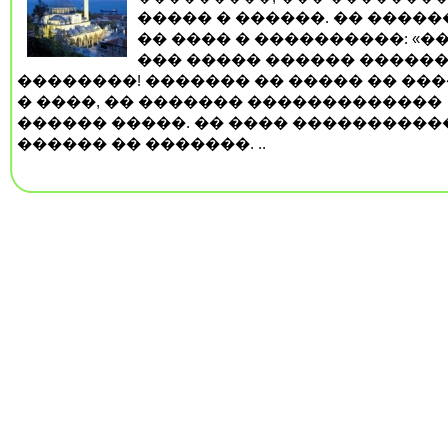
����� � ������. �� ����
�� ���� � ����������: «��
��� ����� ������ ������
��������! ������� �� ����� �� ���
� ����, �� ������� �������������
������ �����. �� ���� ����������
������ �� �������. ..