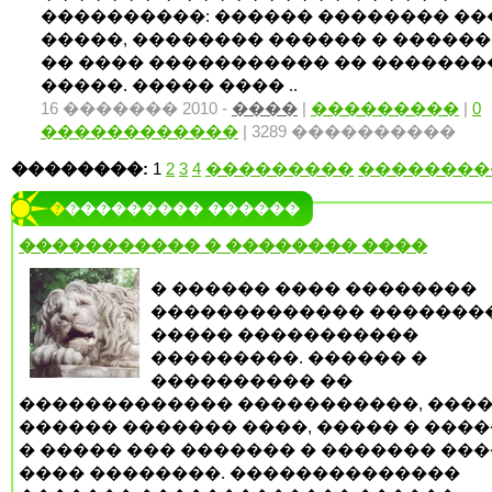
����������: ������ �������� ��
�����, �������� ������ � �����
�� ���� ����������� �� ������
�����. ����� ���� ..
16 ������� 2010 -
����
|
���������
|
0
������������
| 3289 ����������
��������:
1
2
3
4
���������
��������
���������� ������
����������� � �������� ����
� ������ ���� ��������
������������� �������
����� �����������
���������. ������ �
���������� ��
������������� �����������, ����
������ ������� ����, ����� � ���
� ����� ��� ������� � ������� ���
���� ��������. ��������������