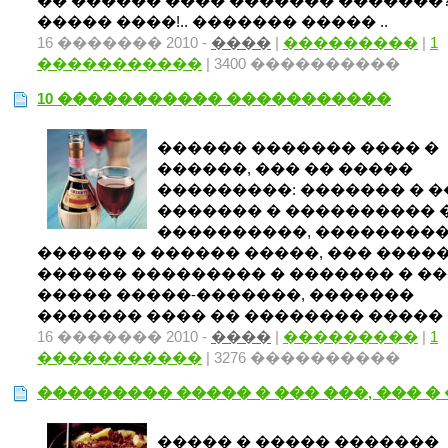
�� ������ ���� ������� �������?
����� ����!.. ������� ����� ..
16 ������� 2010 -
����
|
���������
|
1
�����������
| 3400 ����������
10 ����������� �����������
������ ������� ���� �
������, ��� �� �����
���������: ������� � �
������� � ���������� 
����������, ���������
������ � ������ �����, ��� ����
������ ��������� � ������� � ����
����� �����-�������, �������
������� ���� �� �������� ����� �
16 ������� 2010 -
����
|
���������
|
1
�����������
| 3276 ����������
��������� ����� � ��� ���, ��� �
����� � ����� �������