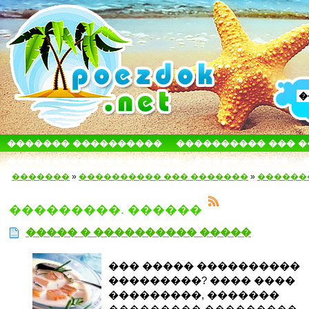
������� ����������
���������� ��� 
������������� ������
����� � ����
�������
»
���������� ��� �������
»
������
���������. ������
����� � ���������� �����
��� ����� ����������
���������? ���� ����
���������, �������