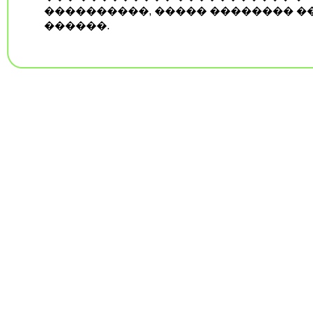
����������, ����� �������� �
������.