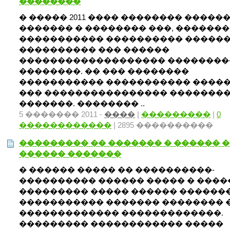
��������
� ����� 2011 ���� �������� �����
������� � �������� ���, �������
����������� ���������� ������
���������� ��� ������
������������������� ��������
��������. �� ��� ��������
����������� ����������� ����
��� ���������������� �������
�������. �������� ..
5 ������� 2011 -
����
|
���������
|
0
������������
| 2895 ����������
��������� �� ������� � ������ 
������ �������
� ������ ����� �� ����������-
���������� ������ ����� � ����
��������� ����� ������ ������
����������� ������� �������� 
������������� �������������.
��������� ������������ �����