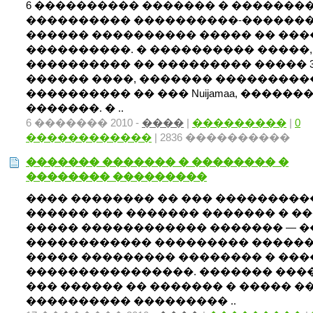
6 ���������� ������� � ��������
���������� ����������-������
������ ���������� ����� �� ���
����������. � ���������� �����,
���������� �� ��������� ����� 3 
������ ����, ������� ���������
���������� �� ��� Nuijamaa, ������
�������. � ..
6 ������� 2010 -
����
|
���������
|
0
������������
| 2836 ����������
������� ������� � �������� �
�������� ���������
���� �������� �� ��� ���������
������ ��� ������� ������� � �
����� ������������ ������� — 
������������ ��������� �����
����� ��������� �������� � ���
����������������. ������� ���
��� ������ �� ������� � ����� �
���������� ��������� ..