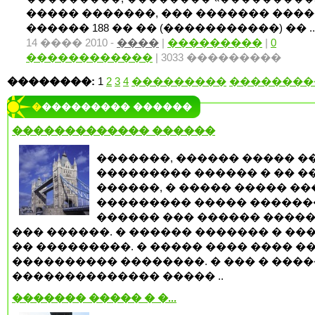
����� �������, ��� ������� ����
������ 188 �� �� (�����������) �� ..
14 ���� 2010 -
����
|
���������
|
0
������������
| 3033 ���������
��������:
1
2
3
4
���������
��������
���������� ������
������������� ������
�������, ������ ����� �
��������� ������ � �� �
������, � ����� ����� ���
��������� ����� ������
������ ��� ������ �����
��� ������. � ������ ������� � ��
�� ���������. � ����� ���� ���� �
���������� ��������. � ��� � ����
�������������� ����� ..
������� ����� � �...