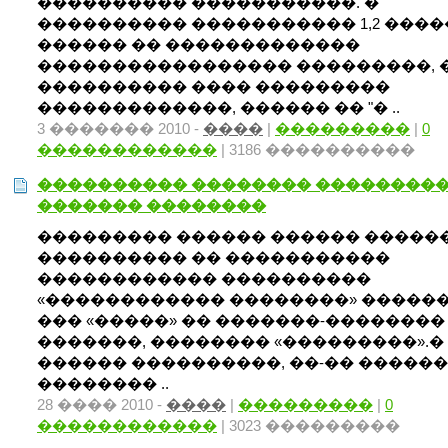
���������� �����������. �
���������� ����������� 1,2 ����
������ �� �������������
����������������� ���������, 
���������� ���� ���������
�������������, ������ �� "� ..
3 ������� 2010 -
����
|
���������
|
0
������������
| 3186 ����������
���������� �������� ��������
������� ��������
��������� ������ ������ �����
���������� �� �����������
������������ ����������
«������������ ��������» ������
��� «�����» �� �������-��������
�������, �������� «���������».�
������ ����������, ��-�� ������
�������� ..
28 ���� 2010 -
����
|
���������
|
0
������������
| 3023 ���������