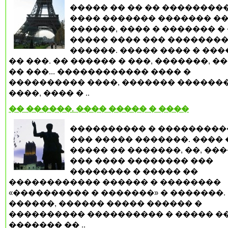
����� �� �� �� ��������
���� ������� ������� ��
������, ���� � ������� �
����� ���� ��� �������
������. ����� ���� � ��
�� ���. �� ������ � ���, �������, �
�� ���... ������������ ���� �
���������� ����, ������� �������
����, ���� � ..
�� ������. ���� ����� � ����
���������� � ���������
��� ����� �������. ���� 
����� �� �������, ��, ���
��� ���� �������� ���
�������� � ����� ��
������������ ������ � ��������
«���������� � �������» � �������.
������, ������ ����� ������ �
���������� ���������� � ����� �
������� �� ..