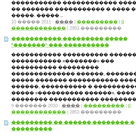
����������� ������������ ���
�� ������� ����������� � ���� ��
�����. ����� ..
10 ����� 2011 -
����
|
���������
|
0
������������
| 2953 ���������
����������� ��������� �����
"�������" ��� ����������
����������� ���������� �����
����������� «�������» ���
���������� ���������
�������������� ������, ������
����� ������� ����������� ���
������, ���������� � ���������
����� «���������� ������». ����
�������� ����������� ��������� 
9 ������� 2010 -
����
|
���������
|
0
������������
| 2853 ���������
��������� �� ������ �������� �
���������