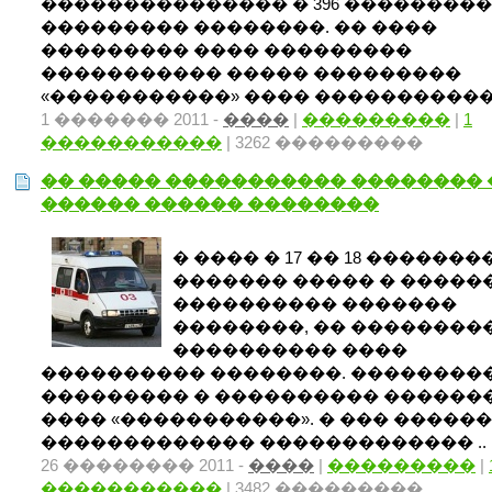
��������������� � 396 ���������
��������� ��������. �� ����
��������� ���� ���������
����������� ����� ���������
«�����������» ���� �����������. 
1 ������� 2011 -
����
|
���������
|
1
�����������
| 3262 ���������
�� ����� ����������� �������� 
������ ������ ��������
� ���� � 17 �� 18 �������
������� ����� � �����
���������� �������
��������, �� ��������
���������� ����
���������� ��������. ��������
��������� � ���������� �������
���� «�����������». � ��� �����
������������� ������������� ..
26 �������� 2011 -
����
|
���������
|
�����������
| 3482 ���������