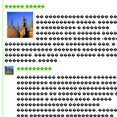
����� �����
�� ���������� ������ ��
���������� �����. �����
� ��������� � �������
������� ��� ������ ����
��� ������ ������� «����
������������ ��� �������� ���, �
���� �������� ������� ��������
�������. ��� ��� ���� ����� �� ��
��������, ����� ..
���������
���������� ��������� �����
�������� ������������� ����
������ ���� ����� ���������
�������� �� ������ �������� 
������� � ������ ����. �����
������������� ��������
���������� ����������, ����
��� ��������� ����������� �