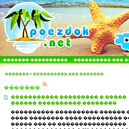
������� ����������
���������� ��� 
������������� ������
����� � ����
�������
»
���������� ��� �������
�������
����������� ��������� � �����
������ ���������� ��������
���������� ���������� ������ 
���� �������� ���� ��������� �
����� ��� �� ����������������