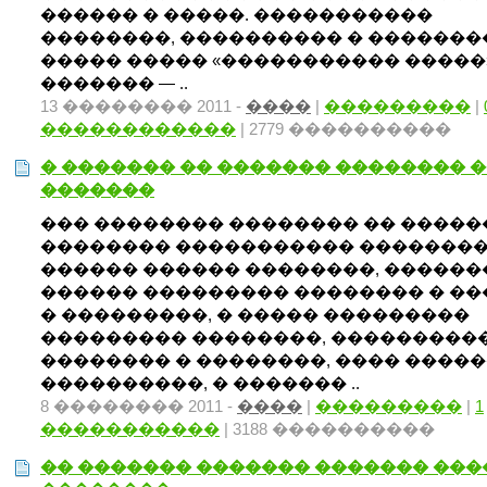
������ � �����. �����������
��������, ���������� � �������
����� ����� «����������� �����
������� — ..
13 �������� 2011 -
����
|
���������
|
������������
| 2779 ����������
� ������� �� ������� �������� 
�������
��� �������� �������� �� �����
�������� ����������� �������
������ ������ ��������, ������
������ ��������� �������� � ��
� ���������, � ����� ���������
��������� ��������, ���������
�������� � ��������, ���� ������
����������, � ������� ..
8 �������� 2011 -
����
|
���������
|
1
�����������
| 3188 ����������
�� ������� ������� ������� ���