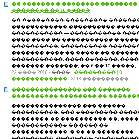
�� ������� � �������� ��������
�������� �� 10 �����
�� ���������-��������� ������
������������ ���������� �����
����������� — ����������� ����
���� ���� �� ����������� � ���
����������. ���������� �������
������� ���� �� ����� �� ������
�����������, ���� �������, ���
������� �������, �� 6 �� 10 �����, .
22 ���� 2010 -
����
|
���������
|
0
������������
| 3118 ����������
��������������� ��� �������
���������� �������� �� ������
��������������� ��� ������
����������, ��� ��������� ����
�������� �� ���������� ��, ���
������������ �� ���� ��
������������, � �� �� ��������
���������, �������� «���������»