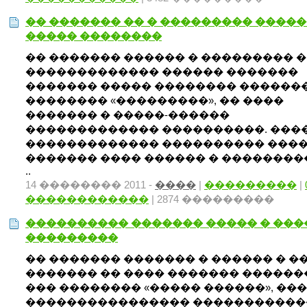
�� ������� �� � ��������� ����
����� ��������
�� ������� ������ � ��������� �
������������� ������ �������
������� ����� �������� �������
�������� «���������», �� ����
������� � �����-������
������������� ����������. ���
������������� ���������� ���
������� ���� ������ � ��������
..
14 �������� 2011 -
����
|
���������
|
������������
| 2874 ���������
���������� ������� ����� � ��
���������
�� ������� ������� � ������ � �
������� �� ���� ������� ������
��� �������� «����� ������», ��
���������������� �����������