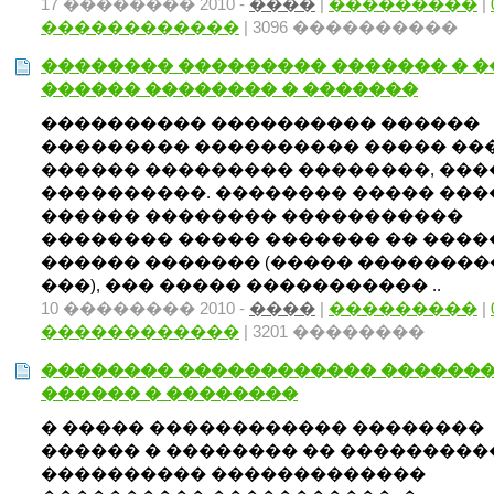
17 �������� 2010 -
����
|
���������
|
������������
| 3096 ����������
�������� ��������� ������� � 
������ �������� � �������
���������� ���������� ������
��������� ���������� ����� ��
������ ��������� ��������, ���
����������. �������� ����� ��
������ �������� �����������
�������� ����� ������� �� ����
������ ������� (����� ��������
���), ��� ����� ����������� ..
10 �������� 2010 -
����
|
���������
|
������������
| 3201 ��������
�������� ������������ ������
������ � ��������
� ����� ������������ ��������
������ � �������� �� ���������
���������� �������������