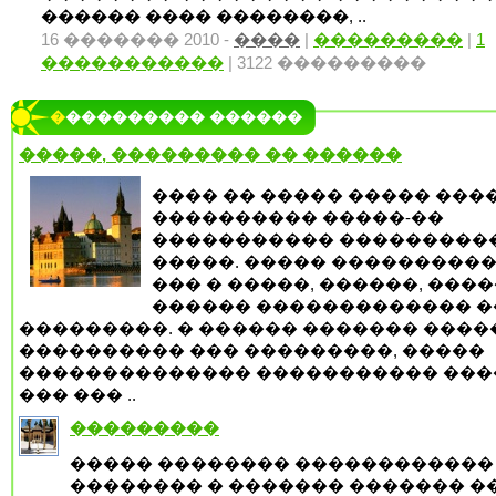
������ ���� ��������, ..
16 ������� 2010 -
����
|
���������
|
1
�����������
| 3122 ���������
���������� ������
�����, ��������� �� ������
���� �� ����� ����� ����
���������� �����-��
����������� ���������
�����. ����� ����������
��� � �����, ������, ����
������ ������������� �
���������. � ������ ������� �����
���������� ��� ���������, �����
�������������� ����������� ���
��� ��� ..
���������
����� �������� ������������
�������� � ������� ������� �