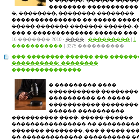
� ������? ������ ����
�������� ����������
�, ��������, �������� ��������
��������������� �� ����� ����
����� ������� ������� ������. �
��� � ������������� ������ ��� .
16 ������� 2010 -
����
|
���������
|
1
�����������
| 3375 ����������
��� �������� ������ ��� ������
����������: ��������
���������������
� ��������� ����
����������� ��������
���������� �� �����
����������� ��������
������ ����������
���������� ����. �����-������
���������������� �� ��������
������� ��������, ��� � ���� ��
�� ������������� ���������� �