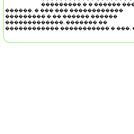
��������� � � ������ ��
������. � ��� ��� ������������
��������� � �� ������ ������
�������������, ������� ��
������������ ����������� � ���, �