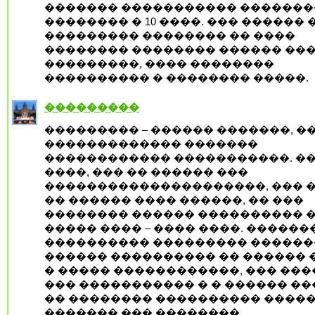
������� ����������� ������
�������� � 10 ����. ��� ������ 
��������� �������� �� ����
�������� �������� ������ ���
���������, ���� ��������
���������� � �������� �����.
���������
��������� – ������ �������, �
������������� �������
������������ �����������. �
����, ��� �� ������ ���
���������������������, ��� 
�� ������ ���� ������, �� ���
�������� ������ ���������� 
����� ���� – ���� ����. ������
���������� ��������� �������
������ ���������� �� ������ 
� ����� ������������, ��� ��
��� ����������� � � ������ �
�� �������� ���������� ����
������� ��� ��������