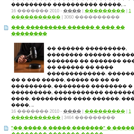
��������� ���������� �����, ..
16 ������� 2010 -
����
|
���������
|
1
�����������
| 3060 ����������
��� ��������� ������ � ��� ��
��������
�� ������ ���������,
�������� ������ ����
������� �� ������� ��
�� ������ �� ����
�������������. �����
�� � ��� �����, ����� �� �� ��
���������, �������� �������� �
���������, ����������� ������
����, ��������� ���� ������. ��
����, ..
16 ������� 2010 -
����
|
���������
|
1
�����������
| 3464 ���������
"�� ���� � ����� �������" � ����