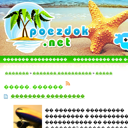
������� ����������
���������� ��� 
������������� ������
����� � ����
�������
»
������� ����������
»
�����
�����. ������
�������� ���������
�� ������� ���������
��������� � ��������
����������� �� �����