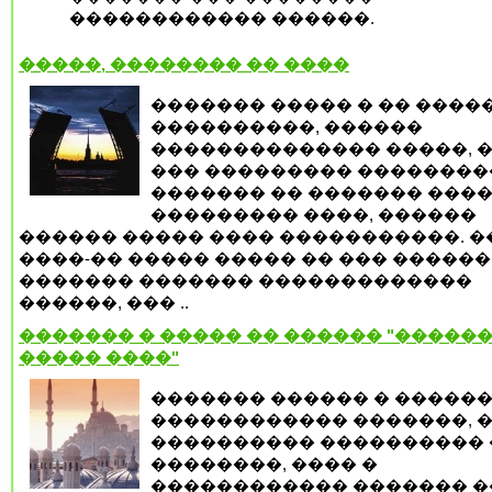
������������ ������.
�����, �������� �� ����
������� ����� � �� ����
����������, ������
�������������� �����, �
��� ��������� ��������
������� �� ������� ���
��������� ����, ������
������ ����� ���� �����������. �
����-�� ����� ����� �� ��� ������
������� ������� �������������
������, ��� ..
������� � ����� �� ������ "������
����� ����"
������� ������ � �����
������������ �������, 
���������� ���������� 
��������, ���� �
������������ ������� �