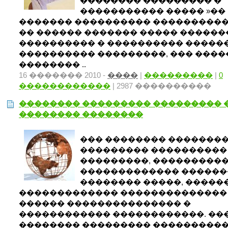
�������� ��������� �
����������� ����� »��
������� ���������� �����������
�� ������ ������� ����� ������
���������� � ���������� ������
���������� ���������, ��� ���
�������� ..
16 ������� 2010 -
����
|
���������
|
0
������������
| 2987 ����������
�������� ��������� ��������� 
�������� ��������
��� �������� �������
��������� ����������
���������, ���������
������������� ������
�������� �����, �����
������������� �������������� 
������ ��������������� �
������������ ������������. ��
�������� ��������� ����������