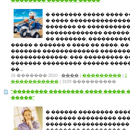
�������� ������� �����
� ������� ����� ���� 
� ���� ��������������
������� �� ���������
������������� ������
�� �������, ���������
����� � ������ � ���� �� ����. ��
������� ������������� ������
�������������: ��� ��������� 
������� ��������� ������ ����
�� ..
16 ������� 2010 -
����
|
���������
|
1
�����������
| 3109 ����������
"�������� �������� ���� ����� 
�����"
� ������ �������� ���
������� ��������� ��
������ ������������� 