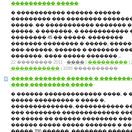
���������� �����
� ����������� ������ ������
��������� ��� �������� ������
�����. �� ����������� ������� �
�����, � �������, � �����������
�������� 45 �� �����. ��������
������� �������� � �����, ����
���-������, ������ � ������� ��
�������. ���� ����� ������� ..
22 �������� 2011 -
����
|
���������
|
�����������
| 3289 ����������
����� ������� ������ � �������
���� ��������� �����
� ������ ������������� ����, � 
����� ��������� � ���� �,
��������������, ����������� �
��� �������� ������������� ��
�� ����� �� ������ �������� ��
������ ����� ����� ������� � �
����� 700 ������. �������� �����