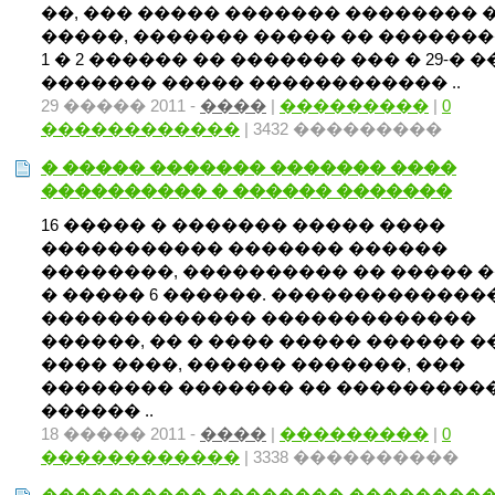
��, ��� ����� ������� �������� 
�����, ������� ����� �� ��������
1 � 2 ������ �� ������� ��� � 29-� �
������� ����� ������������ ..
29 ����� 2011 -
����
|
���������
|
0
������������
| 3432 ���������
� ����� ������� ������� ����
���������� � ������ �������
16 ����� � ������� ����� ����
����������� ������� ������
��������, ���������� �� ����� 
� ����� 6 ������. �������������
������������� �������������
������, �� � ���� ����� ������ �
���� ����, ������ �������, ���
�������� ������� �� ����������
������ ..
18 ����� 2011 -
����
|
���������
|
0
������������
| 3338 ����������