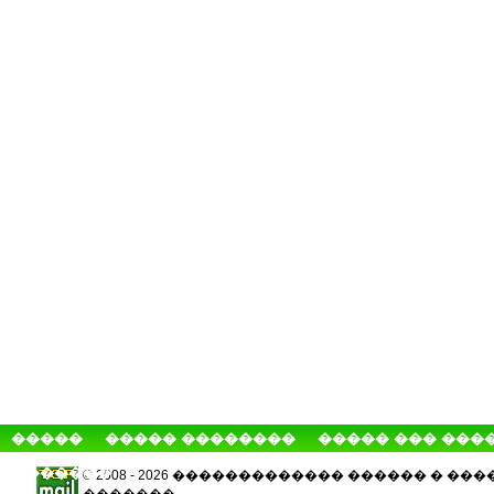
�����
����� ��������
����� ��� ���
�������
© 2008 - 2026 ������������� ������ � 