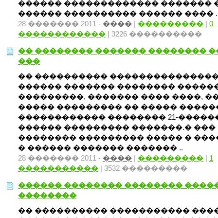
������ ������������� ������� 
������ ���������� ������ ���� .
28 ������� 2011 -
����
|
���������
|
0
������������
| 3226 ����������
�� �������� ������� �������� 
���
�� ���������� ��������������
������ ������� �������� �����
���������, ������� ���� ����, �
����� ��������� �� ����� �����
������������ �������� 21-�����
������ ��������� �������.� ���
�������� ��������� ����� � ���
� ������ ������� ������� ..
28 ������� 2011 -
����
|
���������
|
1
�����������
| 3532 ���������
������ �������� �������� ����
��������
�� ���������� ����������� ���