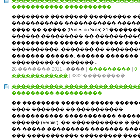
���������� �������� ���������
����������� ����������
�������� �������� ��������� �
����������� ����������� ����
����-��-����� (Portes du Solei) 24 �������.
������ ��������� �� ���������
���������� ����� � ������� ���
����������, ������� �� �������
������� ������. ������ �������
��������� � ������� ..
28 ������� 2011 -
����
|
���������
|
0
������������
| 3332 ���������
����������� ����� ���� �������
��������� ����������
�� �������� ������ ����� ������
���� ������� �� ����������
����������� ����������� ����
������ (Verbier). �� ����������� � �
�� ����� ��������� ������� ���
��� ����������� ��������� ����