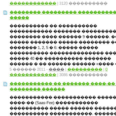
������������
| 3120 ����������
�������� ��������� ���������
�����
���������� �� ����������
����������� ������� ��������
�������� ���� ������ 9 ������. �
����� ������� ����� �������� �
������� 1, 2, 5 � 6: ����� �����
���������� �������������� ���
����� 40 �� ���������� �������
������ � �� ������ ������ «���� �
5 ������ 2011 -
����
|
���������
|
0
������������
| 3086 ����������
����������� �� ������� ����-��
�������� ������
����������� ����������� ����
����-�� (Saas-Fee) �����������
���������� ����� ������ �����
���������� �����������. �����