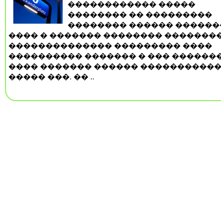
������������ �����
�������� �� ���������
�������� ������ ������
���� � ������� �������� ��������
�������������� ��������� ����
���������� ������� � ��� ������
���� ������� ������ �����������
����� ���. �� ..