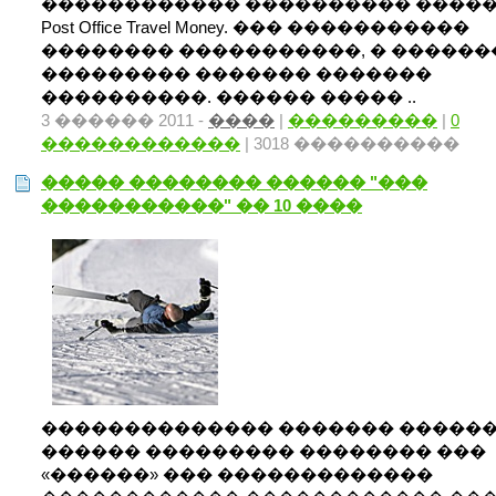
������������ ���������� ����
Post Office Travel Money. ��� �����������
�������� �����������, � ������
��������� ������� �������
����������. ������ ����� ..
3 ������ 2011 -
����
|
���������
|
0
������������
| 3018 ����������
����� �������� ������ "���
�����������" �� 10 ����
�������������� ������� �����
������ ��������� �������� ���
«������» ��� �������������