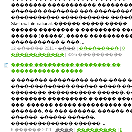
�������� ����������� ��������
������� �������� ��� ���������
����������� ����������� ����
Ski-Trac International. ������ ����� �����
������ �������� � ��������� �
������ (�����), ����� ���������
����������� � ���. ..
12 ������ 2011 -
����
|
���������
|
0
������������
| 3295 ����������
����� ��������� �������� ��
����������� �����
� ������� ��������� ����-���� �
����-��������� ������ ����� ��
�������� ����������� ������. �
�������� ��������� � ����� �����
���, ������ ����� ���������� �
�������. �� ��� ������, ������ �
������: ������ ������,
�������������� ������, ..
6 ������ 2011 -
����
|
���������
|
0