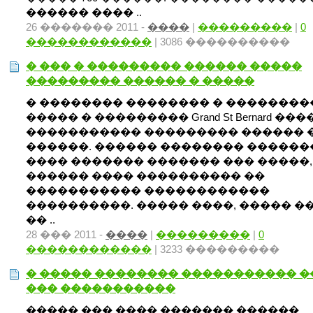
������ ���� ..
26 ������� 2011 -
����
|
���������
|
0
������������
| 3086 ����������
� ��� � ��������� ������ �����
��������� ������ � �����
� �������� �������� � ��������
����� � ��������� Grand St Bernard ��
����������� ��������� ������ 
������. ������ �������� ������
���� ������� ������� ��� �����,
������ ���� ���������� ��
����������� ������������
����������. ����� ����, ����� �
�� ..
28 ��� 2011 -
����
|
���������
|
0
������������
| 3233 ���������
� ����� �������� ����������� 
��� �����������
����� ��� ���� ������� ������