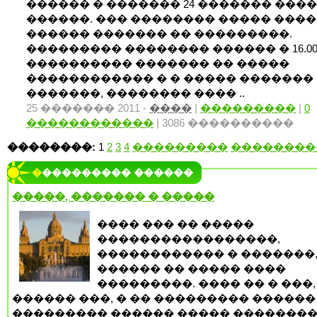
������ � ������� 24 ������� ���
������. ��� �������� ����� ���
������ ������� �� ���������.
��������� �������� ������ � 16.00
���������� ������� �� �����
������������ � � ����� �������
�������, �������� ���� ..
25 ������� 2011 -
����
|
���������
|
0
������������
| 3086 ����������
��������:
1
2
3
4
���������
��������
���������� ������
�����, ������� � �����
���� ��� �� �����
�����������������,
������������ � �������
������ �� ����� ����
���������. ���� �� � ���,
������ ���, � �� ��������� ������
��������� ������ ����� �������