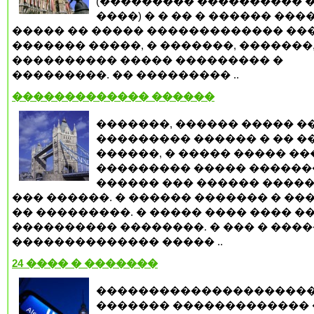
(��������� ���������� ��
����) � � �� � ������ ���
����� �� ����� ������������� ��
������� �����, � �������, �������
���������� ����� ��������� �
���������. �� ��������� ..
������������� ������
�������, ������ ����� �
��������� ������ � �� �
������, � ����� ����� ���
��������� ����� ������
������ ��� ������ �����
��� ������. � ������ ������� � ��
�� ���������. � ����� ���� ���� �
���������� ��������. � ��� � ����
�������������� ����� ..
24 ���� � �������
��������������������
������� ������������� 