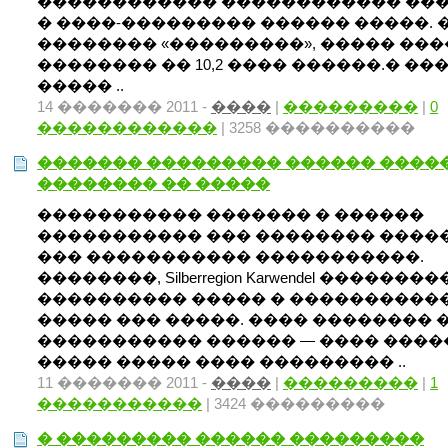
������������ ������������ ��
� ����-��������� ������ �����. 
�������� «���������», ����� ��
�������� �� 10,2 ���� ������.� ��
����� ..
14 ������� 2011 -
����
|
���������
|
0
������������
| 3258 ����������
������� ��������� ������ ����
�������� �� �����
����������� ������� � ������
����������� ��� �������� ����
��� ����������� �����������.
��������, Silberregion Karwendel �������
���������� ����� � ����������
����� ��� �����. ���� �������� 
����������� ������ — ���� ����
����� ����� ���� ��������� ..
11 ������� 2011 -
����
|
���������
|
1
�����������
| 3424 ���������
� ��������� ������ ���������