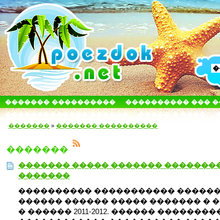
������� ����������
���������� ��� 
������������� ������
����� � ����
�������
»
������� ����������
�������
������� ����� ������� �������
�������
���������� ����������� �����
������ ������ ����� ������� � 
� ������ 2011-2012. ������ ��������