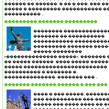
������ �� ������. � �� � ���, ��� �
����� � ��������� ����������� �
���������� ..
��������� ������� ���������
�������� ������������
������� �� ����������
����������� ���������
��������� ������� ����
�����-��������
«�������������� �����», ������� 
�� ����� ������. ���� ����� �����
����� �����������������������
���������� � ������� �
��������������. ������� ��� ..
������� ������� ������ � ��� ���
���� � ��� �����, �����
��� ���������� ���-����
����� ��� ���� ���� �� 