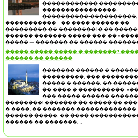
������������ ����������
����������������-
����������-����������, 
�����������... �� ���� ������ ��
��������� �� ��������! � �� �����
������ ������� ����� ���-�� «����
����� — ������� �� ������ �������.
����� ����� ����� � �������? ����
������ �� ������
������� ������ � �����
���������, ��� �������
����� � ������. �� ����
�� ���� � ����������: «��
��� ����� ������ ������
��������! ������� �� ����� �� ���
� ����, �� ������� �������������
������ �����. �� ���� ����������
������ �� �������. ..