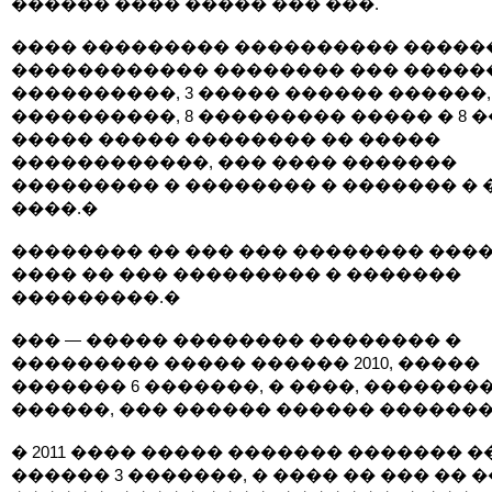
������ ���� ����� ��� ���.
���� ��������� ���������� �����
������������ �������� ��� ������
����������, 3 ����� ������ ������, 
����������, 8 ��������� ����� � 8 �
����� ����� �������� �� �����
������������, ��� ���� �������
��������� � �������� � ������� � 
����.�
�������� �� ��� ��� �������� ����
���� �� ��� ��������� � �������
���������.�
��� — ����� �������� �������� �
��������� ����� ������ 2010, �����
������� 6 �������, � ����, �������
������, ��� ������ ������ �������
� 2011 ���� ����� ������� ������� �
������ 3 �������, � ���� �� ��� �� 