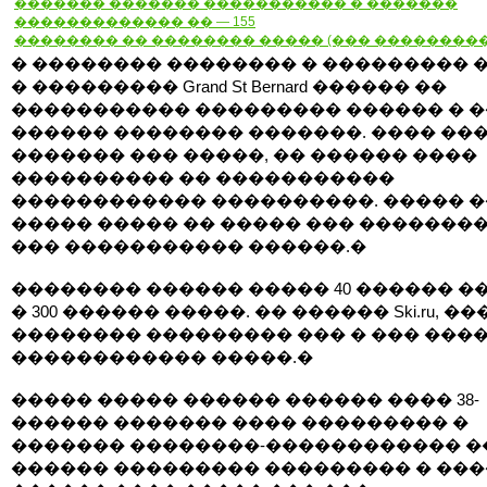
������� ������� ����������� � �������
������������� �� — 155
�������� �� �������� ����� (��� ��������
� �������� �������� � ��������� 
� ��������� Grand St Bernard ������ ��
����������� ��������� ������ � �
������ �������� �������. ���� ��
������� ��� �����, �� ������ ����
���������� �� �����������
������������ ����������. ����� �
����� ����� �� ����� ��� �������
��� ����������� ������.�
�������� ������ ����� 40 ������ �
� 300 ������ �����. �� ������ Ski.ru, �
�������� ��������� ��� � ��� ����
������������ �����.�
����� ����� ������ ������ ���� 38-
������ ������� ���� ��������� �
������� ��������-������������ �
������ ��������� ��������� � ��