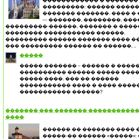
������������ � �������
���������: ������ �����
������� �������. ���� �
— �������, ��������, ���
���������-������, ������� � ����
�������� ����������� ������.
��������� ������ ������� ���� �
��� ��������� ������ �� ������, ..
�����
����� ������� – ������ � ����
���������� ������ ����� ���
����� ����. ��� �� ������
����������� ���� � ���� ����
����������� ������?
������� ��� ������� ����������
����
������ �� ������� ���� 
�����-�� ������ «�����»: 