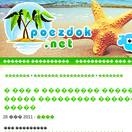
������� ����������
���������� ��� 
������������� ������
����� � ����
�������
»
������� ����������
»
�������
� ��� � ��������� ����
����� ��������� �����
�����
28 ��� 2011 -
����
��� ���������