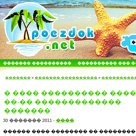
������� ����������
���������� ��� 
������������� ������
����� � ����
�������
»
������� ����������
»
���������
� ���� ���������� ���
��-�� �������������
�������
30 ������� 2011 -
����
������ ���� �������� �� ��������