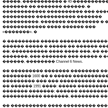
�����, ����������� � 40-���������
������� �� ������� ������. �
������������ ���������� ��� ���
��������� ����������� �������
����������. ������� ��������� � 
������������ ���� ������ ���
«�������». �
� ��������� ����� ������ ������
������ ����� � ����� �� ������ ����
��; ���������� ���� ���� ���, �� �
�������, ��� ������� ��� ����� � 
������, �������� Channel 6 News.
�� ��������� ������� �������� �
�������� 1600 �� � ����� ����������
��������� ��� ��� ���������� ��
�� ������ 1991 ����: ����� ��������
������� �������; ������ �������
����������� �������, �������� ��
�� ���������� ���� ��������� ��