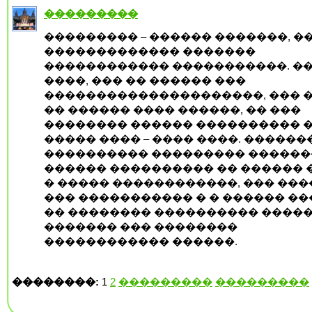
���������
��������� – ������ �������, �
������������� �������
������������ �����������. �
����, ��� �� ������ ���
���������������������, ��� 
�� ������ ���� ������, �� ���
�������� ������ ���������� 
����� ���� – ���� ����. ������
���������� ��������� �������
������ ���������� �� ������ 
� ����� ������������, ��� ��
��� ����������� � � ������ �
�� �������� ���������� ����
������� ��� ��������
������������ ������.
��������:
1
2
���������
���������