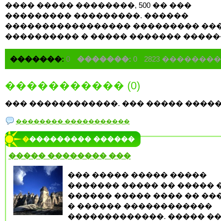
���� ����� ��������, 500 �� ���
��������� ���������. ������
����������������� ��������� ��
���������� � ����� ������� �����
�������:
0
�������:
0
2823 �������
����������� (0)
��� ������������. ��� ����� �����
�������� �����������
���������� ������
����� �������� ���
��� ����� ����� �����
������� ����� �� ����� 
������ ����� ���� �� ��
� ������ ������������
�������������. ����� �