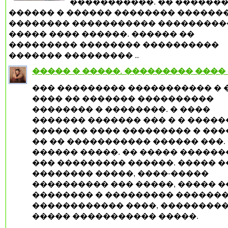
�����������. �� ������
������ � ������ �������� ������
�������� ����������� ���������
����� ���� ������. ������ ��
��������� �������� ����������
������� ��������� ..
����� � �����. ��������� ����
��� ��������� ����������� � 
���� �� ������� ����������
�������� � ��������. � ����
������� ������� ��� � � �����
����� �� ���� ��������� � ���
�� �� ����������� ������ ���.
������ �����. �� ����� ������
��� ��������� ������. ����� 
�������� �����, ����-�����
���������� ��� �����, ����� �
�������� � ��������� �������
������������ ����, ��������
����� ����������� �����.