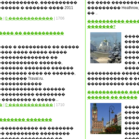
�����������, ����������
�� ���� �������
������ � ������-���� 2011
��������� Heathr
�� ..
�
|
0 ������������
| 1706
���������� ����
�������?
���� �� �����������
����
����
���� � ��������� �� �����
����
���� ���� ����� �����
����
�������������� ��
����
����������� ������,
���,
������� ������� ������
����
�������� ���� �� ������,
��������� �����
������� Traval.ru.
����������� � �
������������
���������� �����
������������ ������
����������� ���
���������� ��������
������ �� �����
�������� � �����...
�
|
0 ������������
| 1710
����
����
����
�������� �������
���
����������� �� �������
����
�� ��������� ��������
����
������ ��������� ��
����