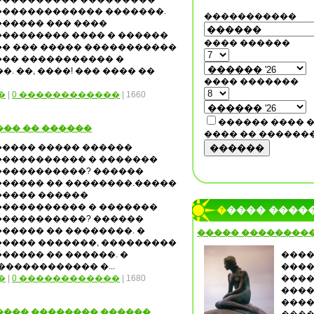
������������� �������.
�����������
������ ��� ����
��������� ���� � ������
���� ������
�� ��� ����� �����������
��� ����������� �
. ��, ����! ��� ���� ��
���� �������
�
|
0 ������������
| 1660
������ ���� 
��� �� ������
���� �� ������
����� ����� ������
������
����������� � �������
�����������? ������
������ �� ��������.�����
����� ������
����������� � �������
����� ����
�����������? ������
������ �� ��������. �
����� ��������
����� �������, ���������
������ �� ������. �
����
����������� �...
����
�
|
0 ������������
| 1680
����
����
����
���� �������� ������