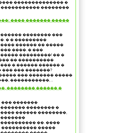
���� �������������� �
ow, ����������� ��������
��: ���� ������� �����
������ �������� ���
�. � � ���������
���� ������ �� �����
��� ����. � ���
����� ���������! �� �
 ��� �� ����������
��� � ������ ������ �
 ��� ��� �������?
����� ��� ������� �����
�, �����������, ..
�, �������� ������ �
 ��� �������
������� �������� �
���� ������ ��������,
��������
���������� ��. ����
 ���������� �����
�������� �����