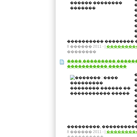
���������� �������� ��
8 ������ 2011 -
|
��������
��������
���� ��������� �����
����������� �����
���������, ����������
8 ������ 2011 -
|
��������