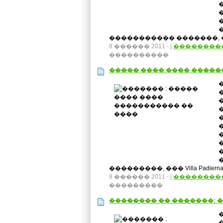
����������� �������, �
8 ������ 2011 -
|
��������
����������
����� ���� ���� �����
���������, ��� Villa Padierna 
8 ������ 2011 -
|
��������
���������
�������� �� �������: 