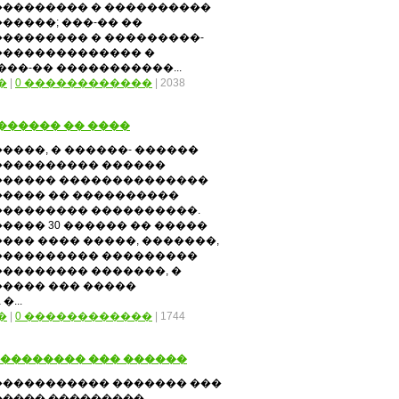
��������� � ����������
������; ���-�� ��
��������� � ���������-
�������������� �
��-�� �����������...
�
|
0 ������������
| 2038
������ �� ����
�����, � ������- ������
���������� ������
������ ��������������
����� �� ����������
��������� ����������.
����� 30 ������ �� �����
���� ���� �����, �������,
���������� ���������
��������� �������, �
����� ��� �����
�...
�
|
0 ������������
| 1744
��������� ��� ������
����������� ������� ���
����� ���������