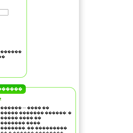
�������
��
������
�
������ — ���� ��
����� ������� ������: �
����� ���� ��
������� ����
�������. �� ���������