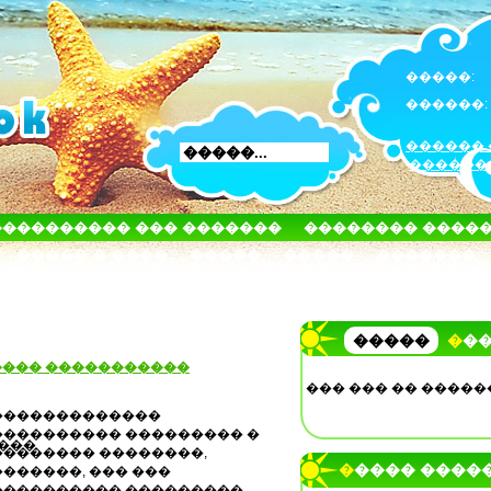
�����:
������:
������ 
������
���������� ��� �������
�������� ����
����� � ����
�����
�����
�������
�����
��
���� �����������
��� ��� �� �����
�������������
���������� ��������� �
�������� ��������,
����� ����
�������, ��� ���
���������� ���������