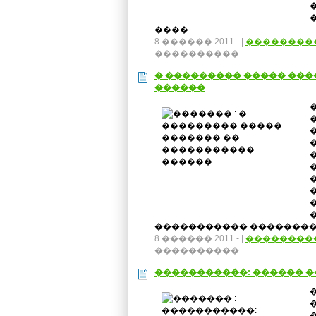
����...
8 ������ 2011 -
|
��������
����������
� ��������� ����� ���
������
�
����������� �������� 
8 ������ 2011 -
|
��������
����������
�����������: ������ 