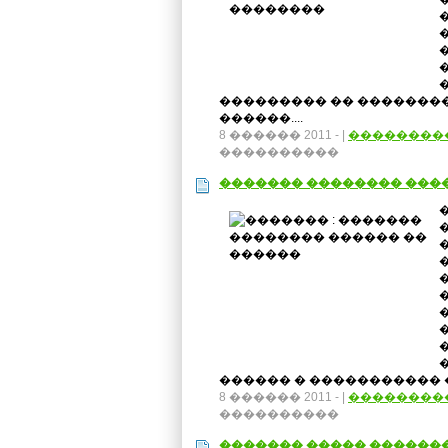
��������� �� ���������
������....
8 ������ 2011 -
|
��������
����������
������� �������� ���
������ � ����������� �
8 ������ 2011 -
|
��������
����������
������� ����� ������