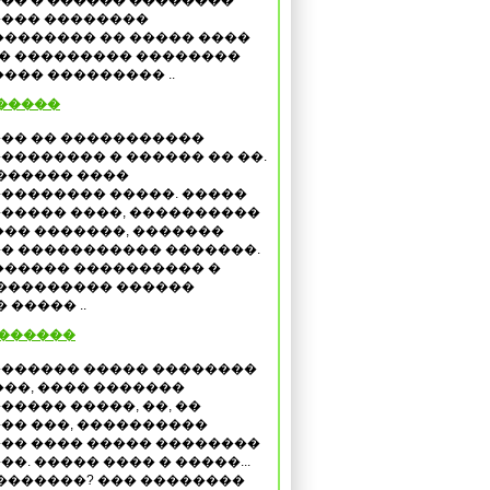
�� � ������ ��������
��� ��������
������� �� ����� ����
�� ��������� ��������
��� ��������� ..
�����
�� �� �����������
�������� � ������ �� ��.
 ������ ����
�������� �����. �����
����� ����, ����������
��� �������, �������
� ����������� �������.
������ ���������� �
��������� ������
 ����� ..
�������
������ ����� ��������
���, ���� �������
����� �����, ��, ��
�� ���, ����������
�� ���� ����� ��������
��. ����� ���� � �����...
 �������? ��� ��������