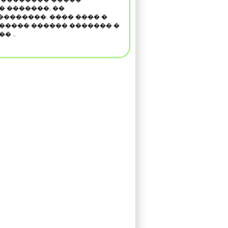
� �������, ��
��������. ���� ���� �
������ ������ ������� �
� ..