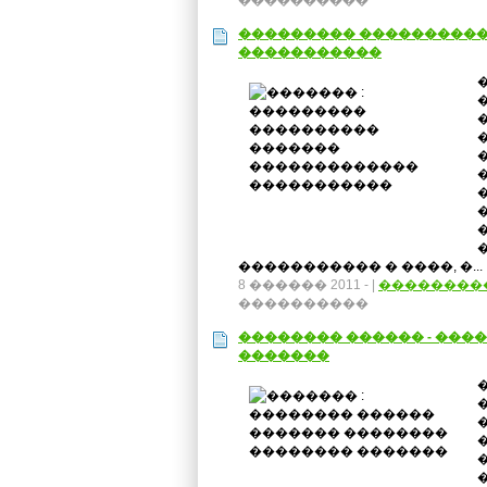
����������
��������� ����������
�����������
����������� � ����, �...
8 ������ 2011 -
|
��������
����������
�������� ������ - ���
�������