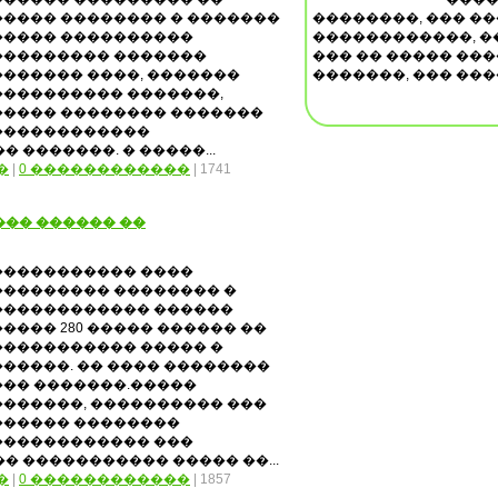
����� �������� � �������
��������, ��� ��
����� ����������
������������, �
��������� �������
��� �� ����� ��
������� ����, �������
�������, ��� ����
���������� �������,
����� �������� �������
������������
 �������. � �����...
�
|
0 ������������
| 1741
��� ������ ��
����������� ����
��������� �������� �
������������ ������
����� 280 ����� ������ ��
����������� ����� �
������. �� ���� ��������
��� �������.�����
�������, ���������� ���
������ ��������
������������ ���
� ����������� ����� ��...
�
|
0 ������������
| 1857