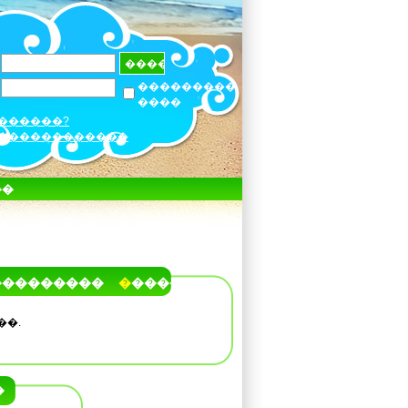
���������
����
������?
������������
��
���������
�����
��.
�