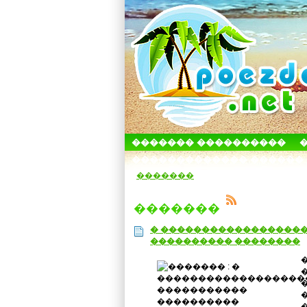
������� ����������
������������� ������
�������
�������
� �����������������
���������� ��������