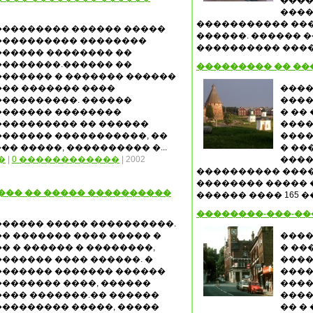
����
����
����������� ���
��������� ������ �����
������. ������ 
���������� ��������
���������� ����
������ �������� ��
��������.������ ��
��������� �� ��
������� � ������� ������
��� ������� ����
����
����������. ������
����
������� ��������
� ��
���������� �� ������
����
������� �����������, ��
����
�� �����, ���������� �...
� ��
�
|
0 ������������
| 2002
����
���������� ���
�������� ����� 
��� �� ����� ����������
������ ���� 165 ��
��������-���-�
������ ����� ����������.
�� ������� ���� ����� �
����
�� � ������ � ��������,
� ��
������� ���� ������. �
����
������� ������� ������
����
�������� ����, ������
����
���� �������.�� ������
����
��������� �����, �����
�� �