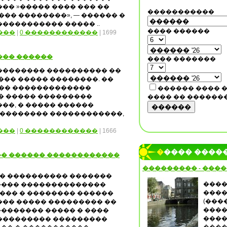
��� »����� ���� ��� ��
�����������
��� ��������», — ������ �
���������� ����� ..
���� ������
���
|
0 ������������
| 1699
��� ������
���� �������
�������� ���������� ��
��� ����� ��������. ��
��� �������������
������ ���� 
� ����� ���������
���� �� ������
��, � ����� ������
������
��������� ������������,
���
|
0 ������������
| 1666
����� ����
� ������ ������������
��������� - ���
� ���������� �������
����
���� ��������������
����
��� � �������� ������
(���
��� ����� ��������� ��
����
������� ����� � ����
����
���������� ���������