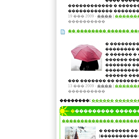
���� ����
������������ � �����
������������ ��������
19 ��� 2009 -
����
|
������
����������
�� �������� ������ �
� ��������
�������� 
� ������ �
������ ��
������� ��
����������
������ ���
��� ������� �� �������
13 ��� 2009 -
����
|
������
����������
��������:
������
������
���������� �����
�������������� ������
� ������� ��
(����������