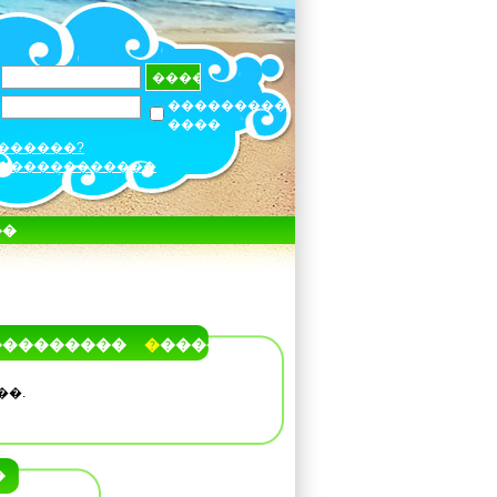
���������
����
������?
������������
��
���������
�����
��.
�