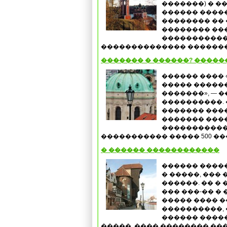
�������) � �
������ ����
�������� ��
�������� ��
������������
�������������� ��������
������� � ������? �����
������ ���� 
����� �����
�������», — 
����������. 
������� ����
������� ���
�����������
����������� ����� 500 ���
� ������ ������������
������ ����
� �����, ��� 
������. �� �
��� ���-�� �
����� ���� 
����������,
������ �����
�����, ���� �������� ����