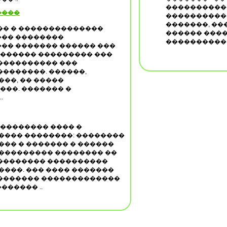
����������
����
����������
�������, ��
�� � ��������������
������ ����
�� ��������
����������
�� ������� ������ ���
������� ��������� ���
���������� ���
�������. ������,
���, �� �����
���. ������� �
.
 �������� ���� �
���� ��������: ��������
��� � ������� � ������
���������� �������� ��
�������� ����������
����. ��� ���� �������
������� �������������
������ ..