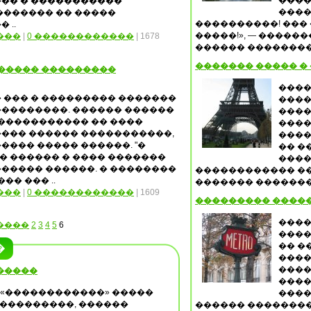
����
��� � �����������
����
������� �� �����
����������! ���
 ..
�����!», — �����
���
|
0 ������������
| 1678
������ �������� 
������� ����� � �
������ ���������
����
 ��� � ��������� �������
����
���������. ������ ������
����
 ����������� �� ����
����
���� ������ �����������,
����
���� ����� ������. "�
�� ��
 ������ � ���� �������
����
����� ������. � ��������
������������ ��
�� ��� ..
������� �������� 
���
|
0 ������������
| 1609
��������� ����
����
����
2
3
4
5
6
����
�� �
�
����
����
�����
����
 «������������» �����
����
-���������, ������
������ ��������