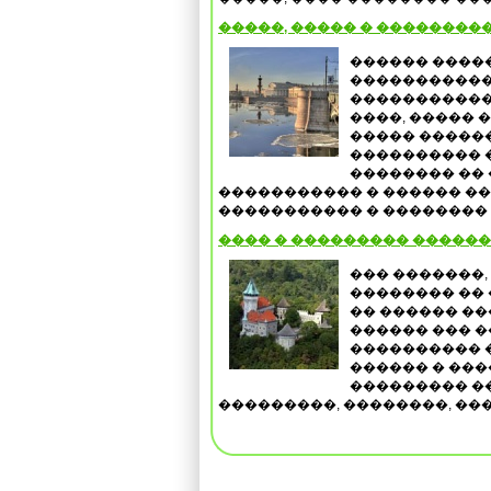
�����, ����� � ��������
������ ����
�����������
�����������
����, ����� 
����� �����
���������� �
�������� �� 
����������� � ������ ��
����������� � �������� .
���� � ��������� ������
��� �������,
�������� �� 
�� ������ ��
������ ��� 
���������� 
������ � ���
��������� �
���������, ��������, ���