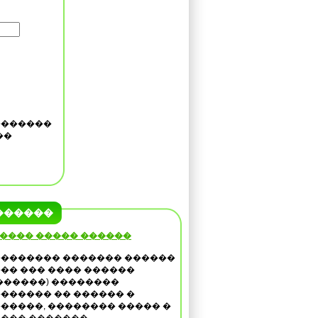
�������
��
������
����� ����� ������
������� ������� ������
�� ��� ���� ������
������) ��������
������ �� ������ �
�����, �������� ����� �