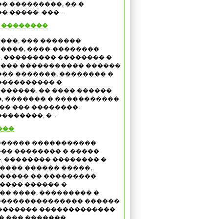
� ���������, �� �
 �����. ��� ..
� ��������
���, ��� �������
����, ����-��������
, ��������� �������� �
��� ����������� ������
��� �������, �������� �
���������� �
������. �� ���� ������
, ������� � �����������
�� ��� ��������.
������, � ..
���
������ �����������
�� �������� � �����
. �������� �������� �
���� ������ �����,
����� �� ���������
���� ������ �
� ����, ��������� �
��������������� ������
�������� �������������
�� ��� �������