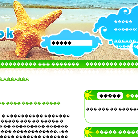
�����:
������:
������ 
������
���������� ��� �������
�������� ����
����� � ����
�����
�����
�������
� �������
�����
��
�� ���� ��� �� �����
��� ��� �� �����
 � ���������� �������
����� ��� �� ����� �
�� �� ��������� ������
��� ������������. «��
����� ����
���� ������� �������