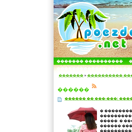
������� ����������
������������� ������
�������
»
���������� ��
������
������ �� ���-���: ���
� ��������
��������� 
�����. � �
������ ���
���������