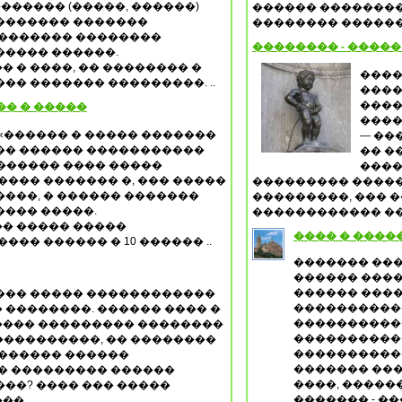
������� (�����, ������)
������ ��������
������� �������
�������� �������
 ������� ��������
�������� - ����
����� ������.
 � ����, �� �������� �
����
� ������� ���������. ..
����
����
�� � �����
����
«������ � ����� �������
— ��
�� ������ �����������
�� �
������� ���� �����
����
���� ������� �, ��� �����
��������� �����
���, � ������ �������
���������, ��� �
���� �����.
������������ ���
� ����� �����
���� � ����
��� ������ � 10 ������ ..
������� ��
������ ����
������ ����
��� ����� ������������
����������
� ��������. ������ ���� �
����������
 ���� ��������� ��������
����������
 ����������, �� ��������
�����������
������� ������
������� ��
 � ��������� ������
����, ����
��? ���� ��� �����
������� - �
� ..