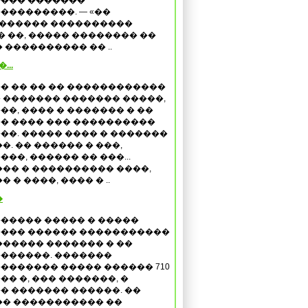
��� �������
���������. — «��
 ������ ����������
�� ��, ����� �������� ��
���������� �� ..
...
� �� �� �� ������������
 ������� ������� �����,
��, ���� � ������� � ��
� ���� ��� ����������
��. ����� ���� � �������
�. �� ������ � ���,
���, ������ �� ���...
�� � ���������� ����,
� ����, ���� � ..
�
����� ����� � �����
��� ������ �����������
������ ������� � ��
������. �������
������� ����� ������ 710
�� �, ��� �������, �
� ������� ������. ��
� ����������� ��