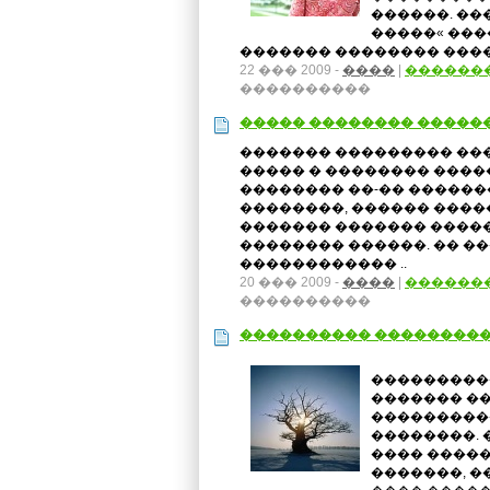
������. ��
�����« ���
������� �������� ����
22 ��� 2009 -
����
|
������
����������
����� �������� �����
������� ��������� ��
����� � �������� ����
�������� ��-�� �����
��������, ������ ����
������� ������� �����
�������� ������. �� �
������������ ..
20 ��� 2009 -
����
|
������
����������
���������� ���������
���������
������� �
���������
��������. 
���� �����
�������, 