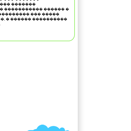
��� �������
� ����������� ������ �
��������� ��� �����
�, � ������ ����������
.