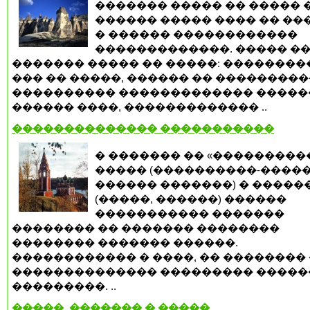
������� ����� �� ����� 
������ ����� ���� �� ��
� ������ ������������
�������������. ����� �
������� ����� �� �����: ���������
��� �� �����, ������ �� ���������
���������� ������������� �����
������ ����, ������������� ..
�������������� �����������
� ������� �� «���������
����� (����������-�����
������ �������) � �����
(�����, ������) ������
����������� �������
�������� �� ������� ��������
�������� ������� ������.
������������ � ����, �� �������� 
�������������� ��������� �����
���������. ..
�����, ������� � �����