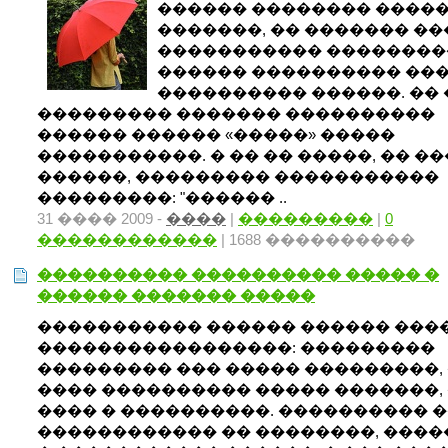
������ �������� �����
�������, �� ������� �
����������� ��������
������ ���������� ��
���������� ������. ��
��������� ������� ����������
������ ������ «�����» �����
�����������. � �� �� �����, �� ��
������, ��������� �����������
���������: "������ ..
31 ���� 2009 -
����
|
���������
|
0
������������
| 1688 ����������
���������� ���������� ����� �
������ ������� �����
����������� ������ ������ ���
�����������������: ���������
��������� ��� ����� ���������,
���� ���������� ����� �������,
���� � ����������. ���������� 
������������ �� ��������, ���