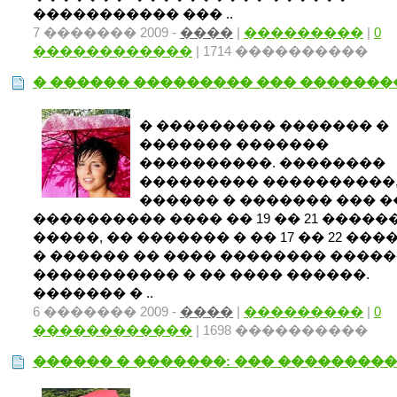
����������� ��� ..
7 ������� 2009 -
����
|
���������
|
0
������������
| 1714 ����������
� ������ ��������� ��� ������
� ��������� ������� �
������� �������
����������. ��������
��������� ����������,
������ � ������� ��� 
���������� ���� �� 19 �� 21 �����
�����, �� ������� � �� 17 �� 22 ���
� ������ �� ���� �������� ����
����������� � �� ���� ������.
������� � ..
6 ������� 2009 -
����
|
���������
|
0
������������
| 1698 ����������
������ � �������: ��� ��������