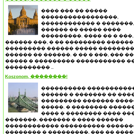
���� ��� �� �����
�����������������,
������������ � �������
������ �� ����� ����
���������. ���� �� � ���,
������ ���, � �� ��������� ������
��������� ������ ����� �������
������ �� ������. � �� � ���, ��� �
����� � ��������� ����������� �
���������� ..
Koszonom, ��������!
���������� ����������
������ � ������� �� ����
��������� ������� ����
�����. � �������� �����
���� � �������� ���� ��
�������. ������� � ���� ������
������������ ���������� ������
�������� � ���������, ��� �� ����