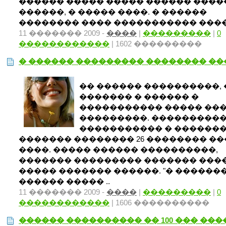
������ ����� ����� ������ ����
������, � ����� ����. � ������
�������� ���� ����������� �����
11 ������� 2009 -
����
|
���������
|
0
������������
| 1602 ���������
� ������ ��������� �������� ��
�� ������ ����������, 
������� � ������ �
����������� ����� ��
���������. ���������
����������� � ������
������� �������� 26 �������� ��
����. ����� ������ ����������,
������� ��������� ������� ���
����� ������� ������. "� ������
������ ����� ..
11 ������� 2009 -
����
|
���������
|
0
������������
| 1606 ����������
������ ���������� �� 100 ��� ���