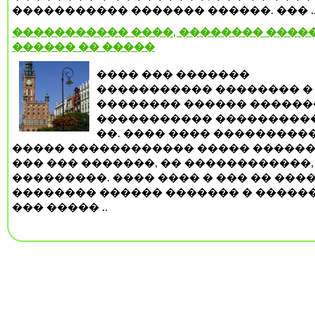
����������� ������� ������. ��� .
����������� ����, �������� �����
������ �� �����
���� ��� �������
����������� �������� �
�������� ������ ������
����������� ���������
��. ���� ���� ���������
����� ������������ ����� ������
��� ��� �������, �� ������������,
���������. ���� ���� � ��� �� ���
�������� ������ ������� � ������
��� ����� ..