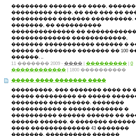
�������� ������ �� ����, �����
��������� ����, �� ��� ��� �� ��
���������� ������� ���������. 
�������, �� ����������
�������������� �� ����������
������������� ������������,
������� ����������� ������ � �
����� ��������� ������� �� 100 �
������. ..
11 ������� 2009 -
����
|
���������
|
0
������������
| 1800 ����������
����� ���� ������� ����
���������, ��� ������� ���� �� 
����� ��������� �� ����� �����
�������� ���������. �������
����������� � ������������ �
���������� ������ ������ �� �
������ ������. � ������� �����
���� ������������� 43 �������
�������. ���������� ������