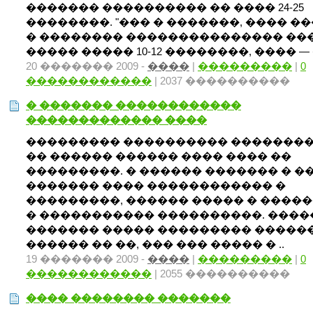
������� ���������� �� ���� 24-25
��������. "��� � �������, ���� �
� �������� ��������������� ���
����� ����� 10-12 ��������, ���� — 
20 ������� 2009 -
����
|
���������
|
0
������������
| 2037 ����������
� ������� ������������
������������� ����
��������� ���������� �������
�� ������ ������ ���� ���� ��
���������. � ������ ������� � ���
������� ���� ������������ �
���������, ������ ����� � �����
� ����������� ����������. ����
������� ����� ��������� �����
������ �� ��, ��� ��� ����� � ..
19 ������� 2009 -
����
|
���������
|
0
������������
| 2055 ����������
���� �������� �������