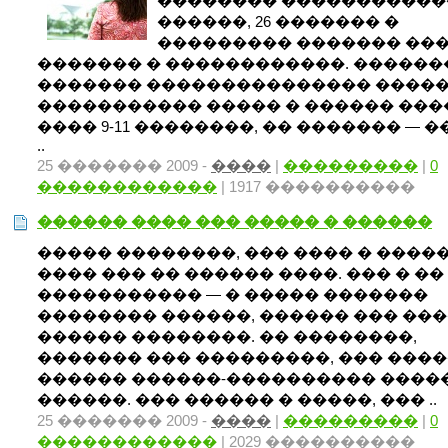
�������� �����������
������, 26 ������� �
��������� ������� ��
������� � ������������. ������
������� ��������������� �����
����������� ����� � ������ ��
���� 9-11 ��������, �� ������� — ��
..
25 ������� 2009 -
����
|
���������
|
0
������������
| 1917 ����������
������ ���� ��� ����� � ������
����� ��������, ��� ���� � ����
���� ��� �� ������ ����. ��� � ��
����������� — � ����� �������
�������� ������, ������ ��� ��
������ ��������. �� ��������,
������� ��� ���������, ��� ����
������ ������-���������� ����
������. ��� ������ � �����, ��� ..
25 ������� 2009 -
����
|
���������
|
0
������������
| 2029 ����������