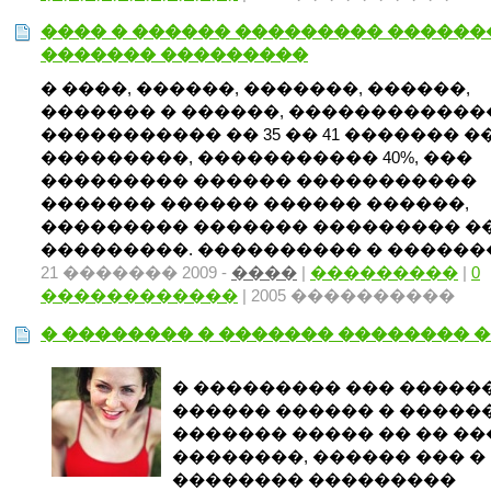
���� � ������ ��������� ������
������� ���������
� ����, ������, �������, ������,
������� � ������, �����������
����������� �� 35 �� 41 ������� �
���������, ����������� 40%, ���
��������� ������ �����������
������� ������ ������ ������,
��������� ������� ��������� �
���������. ���������� � ��������
21 ������� 2009 -
����
|
���������
|
0
������������
| 2005 ����������
� �������� � ������� �������� 
� ��������� ��� �����
������ ������ � ������
������� ����� �� �� �
��������, ������ ��� �
�������� ���������