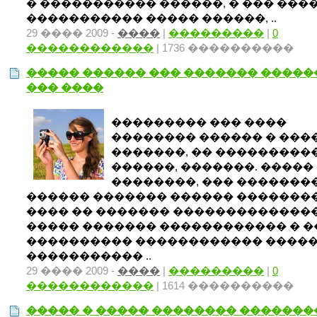
� ����������� ������, � ��� ����
����������� ����� ������, ..
29 ���� 2009 -
����
|
���������
|
0
������������
| 1736 ����������
����� ������ ��� ������� ����
��� ����
��������� ��� ����
�������� ������ � ���
�������, �� ���������
������, �������. �����
��������, ��� �������
������ ������� ������ �������
���� �� ������� �������������
����� ������� ������������ � �
���������� ������������ �����
����������� ..
29 ���� 2009 -
����
|
���������
|
0
������������
| 1614 ����������
����� � ����� �������� �������