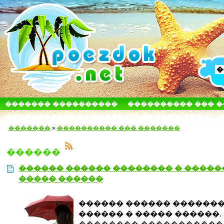
������� ����������
���������� ��� 
������������� ������
����� � ����
�������
»
���������� ��� �������
������
������ ������ �������� � �����
����� ������
������ ������ �������
������ � ����� ������.