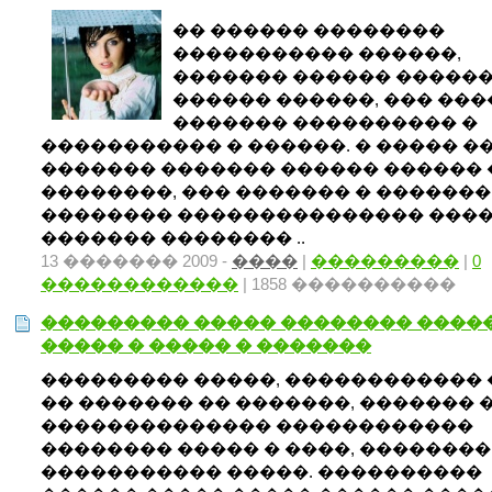
�� ������ ��������
����������� ������,
������� ������ ������
������ ������, ��� ���
������� ���������� �
����������� � ������. � ����� �
������� ������� ������ ������ 
��������, ��� ������� � �������
�������� ��������������� ����
������� �������� ..
13 ������� 2009 -
����
|
���������
|
0
������������
| 1858 ����������
��������� ����� �������� ����
����� � ����� � �������
��������� �����, ������������ 
�� ������� �� �������, ������� 
�������������� ������������
�������� ����� � ����, ��������
����������� �����. ����������