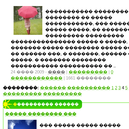
����������� ��������
�������� �� �����
�����������, ��� ����
����� �����, �� �����
��������� ���������
��������������� ����� � �����,
������� ����� �������� ����� 
�� ������ ���, � �������, ������
�����. � ������� ��������
����������� ���������� �� ..
24 ���� 2009 -
����
|
���������
|
0
������������
| 1661 ��������
��������:
������
����������
1
2
3
4
5
���������
���������
���������� ������
����� �������� ���
��� ����� ����� �����