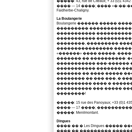
�����: 43, rue de Citeaux; + 33 (0)1 
���� — 14 ����; ���� «�-��-��
Faidherbe-Chaligny.
La Boulangerie
Boulangerie ������ ����� ��
��������� ������������
����������� ����������.
����������� ����������
��������, ��������� ����
���������������� ������
«������» ���� �����. ���
������� �� ����������: 
����������� ���-������ 
����������� ������� ���
������� �� ���� ����� �
�������� �� ��� ���, � �
���������� ���� � �����
���������� ��� ����� ����� 
��������!
�����: 15 rue des Panoyaux; +33 (
���� — 17 ����; ����������
�����: Menilmontant.
Dingues
���� �� � Les Dingues ����� 
���� �� ��������� ������