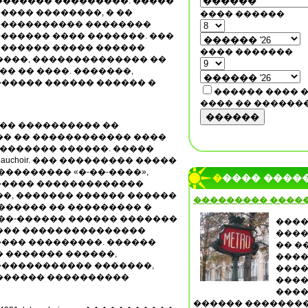
������� ���������. �����
���� ��������, � ��
���� ������
����������� ��������
������ ���� �������. ���
 ������ ����� ������
���� �������
����, �������������� ��
�� �� ����. �������,
������� ������ ������ �
������ ���� 
���� �� ������
������
������ ���������� ��
�� �� ������������ ����
�������� ������. �����
auchoir. ��� ��������� �����
��������� «�-��-����»,
����� ����
����� �������������
��, ������� ������ ������
��������� ����
������ �� ��������� �
���-������ ������ �������
����
���� ���������������
����
��� ���������. ������
�� �
 ������� ������,
����
������������ �������,
����
������ ����������
����
����
������ ��������