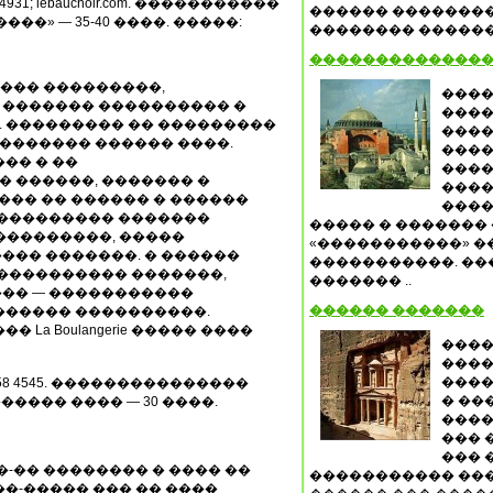
4342 4931; lebauchoir.com. �����������
������ ��������
���» — 35-40 ����. �����:
�������� �������
��������������
����� ���������,
����
 ������� ���������� �
����
 ��������� �� ���������
����
������� ������ ����.
����
�� � ��
����
 ������, ������� �
����
���� �� ������ � ������
����
���������� �������
����� � �������
���������, �����
«�����������» �
��� �������. � ������
�����������. ��
����������� �������,
������� ..
���� — �����������
������ �������
������ ����������.
La Boulangerie ����� ����
����
����
����
0)1 4358 4545. ���������������
� ��
����� ���� — 30 ����.
����
��� 
��� 
���-�� �������� � ���� ��
����������� ���
�-����� ��� �� ����