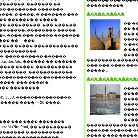
������ ��� ����
�������, ������� ��
����������. ..
 �� �������� �������
����� �����
��. � ����, � ������� ���
��� ������� � �����
�� �
�� ���������, ��� ������,
�� �
 �������, �������� �����
��� 
». ���� ��� ����� �������
����
��� �� — ���
� ��
� ��� ����� ������������
� ��
� ����������
����
! ���� ������ ������
�������� ������
c des Arts, ������ �� ������
��� ��� ���� ���
����� �����. ����������,
����� ..
�� ������, ������������
������������ ���������,
��� ����� �����
����! ��� ����! �
��� ��������!
����
����
(0)1 4345 3538. ���������������
����
����� ���� — 20 ����.
����
����
����
����
��� ��� ���� �������
����������� ����
 Ma?tre Paul, �� ���������
������ ������ �
 ������� � ���������
���� � ��� �����
����� � ����������