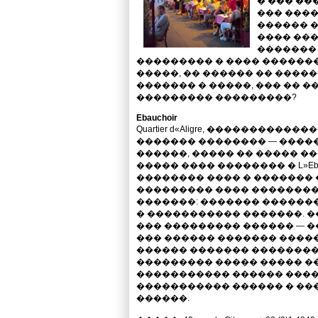
� ��� ��
��� ����
������ 
���� ���
�������
��������� � ���� ������
�����, �� ������ �� �����
������� � �����, ��� �� 
��������� ���������?
Ebauchoir
Quartier d«Aligre, ���������
������� �������� — ����
������, ����� �� ����� �
����� ���� �������� � L»Eb
�������� ���� � ������� 
��������� ���� �������
�������: ������� ������
� ����������� �������. �
��� ��������� ������ — 
��� ������ ������� ���
������ ������� ��������
��������� ����� ����� ��
����������� ������ ���
����������� ������ � ��
������.