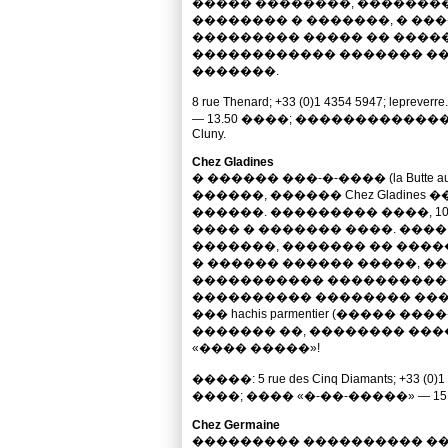
����� ��������, �������
�������� � �������, � ��
��������� ����� �� �����
������������ ������� �
�������.
8 rue Thenard; +33 (0)1 4354 5947;
— 13.50 ����; �������������
Cluny.
Chez Gladines
� ������ ���-�-���� (la Butte a
������, ������ Chez Gladine
������. ��������� ����, 
���� � ������� ����. ���
�������, ������� �� ����
� ������ ������ �����, �
����������� ����������� — 
���������� �������� ����. ��
��� hachis parmentier (����� 
������� ��, �������� ���
«���� �����»!
�����: 5 rue des Cinq Diamants; +33 (0)1
����; ���� «�-��-�����» — 15 ���
Chez Germaine
��������� ���������� �