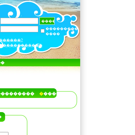
���������
����
������?
������������
��
���������
�����
�