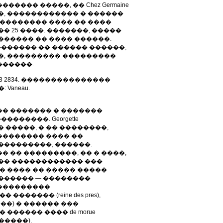
���� �����, �� Chez Germaine
�, ������������ � ������
 �������� ���� �� ����
� 25 ����. �������, �����
������ �� ���� ������.
������� �� ������ ������,
�, ��������� ���������
������.
0)1 4273 2834. ���������������
 Vaneau.
�� ������� � �������
������. Georgette
 �����, � �� ��������,
�������� ���� ��
���������, ������.
 �� ���������, �� � ����,
��� ������������ ���
� ���� �� ����� �����
������� — ��������
����������
����� (reine des pres),
���) � ������ ���
����� ���� de morue
�����).