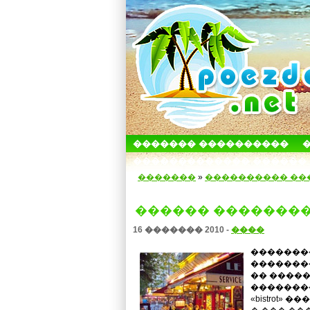
������� ����������
������������� ������
�������
»
���������� ��
������ �������
16 ������� 2010 -
����
�������
��������
�� �����
�������
«bistrot»