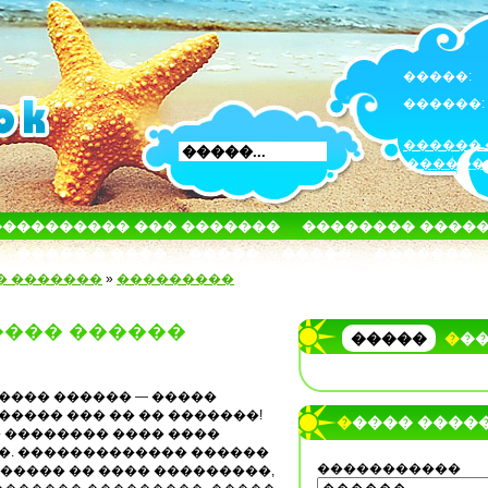
�����:
������:
������ 
������
���������� ��� �������
�������� ����
����� � ����
�����
�����
�������
� �������
»
���������
���� ������
�����
��
���� ������ — �����
���� ��� �� �� �������!
����� ����
 �������� ���� ����
�. ������������� ������
�����������
 �������� �� ���� ���������,