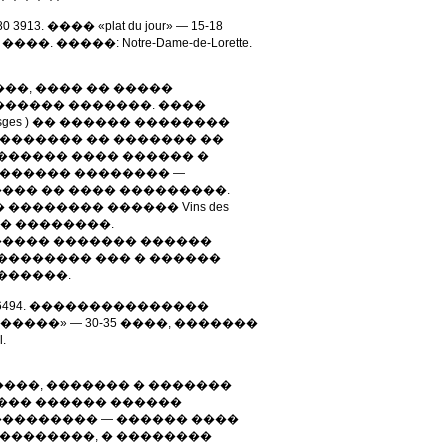
80 3913. ���� «plat du jour» — 15-18
�. �����: Notre-Dame-de-Lorette.
����, ���� �� �����
������ �������. ����
Vosges ) �� ������ ��������
�������� �� ������� ��
������ ���� ������ �
������� �������� —
��� �� ���� ���������.
�������� ������ Vins des
��� ��������.
����� ������� ������
�������� ��� � ������
������.
)1 4272 6494. ���������������
�-�����» — 30-35 ����, �������
.
������, ������� � �������
���� ������ ������
�������� — ������ ����
���������, � ��������