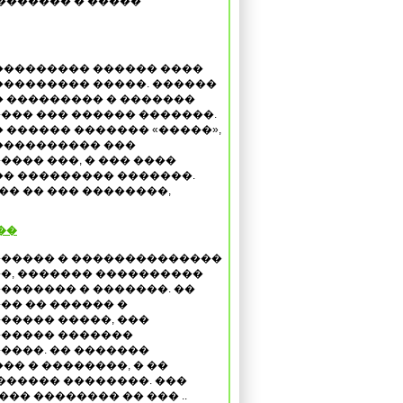
������� � �����
��������� ������ ����
��������� �����. ������
� ��������� � �������
��� ��� ������ �������.
� ������ ������� «�����»,
���������� ���
���� ���, � ��� ����
� ��������� �������.
�� �� ��� ��������,
��
����� � ��������������
�, ������� ����������
������� � �������. ��
�� �� ������ �
����� �����, ���
����� �������
����. �� �������
� � ��������, � ��
������ ��������. ���
��� �������� �� ��� ..