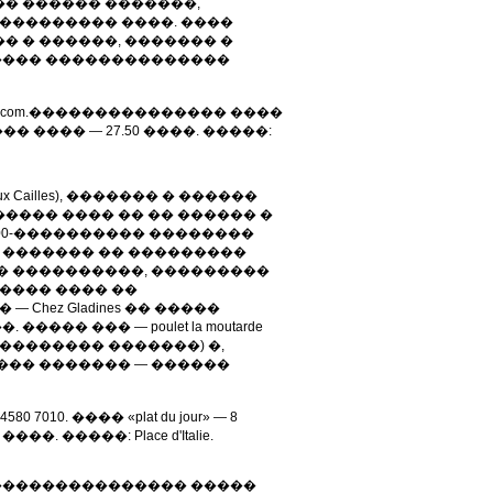
�� ������ �������,
���������� ����. ����
� � ������, ������� �
���� ��������������
 lepreverre.com.��������������� ����
�� ���� — 27.50 ����. �����:
ux Cailles), ������� � ������
s ������ ���� �� �� ������ �
100-���������� ��������
� ������� �� ���������
� ����������, ���������
����� ���� ��
Chez Gladines �� �����
��� ��� — poulet la moutarde
������������ �������) �,
��� ������� — ������
 4580 7010. ���� «plat du jour» — 8
�. �����: Place d'Italie.
��������������� �����