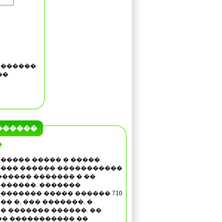
�������
��
������
�
����� ����� � �����
��� ������ �����������
������ ������� � ��
������. �������
������� ����� ������ 710
�� �, ��� �������, �
� ������� ������. ��
� ����������� ��