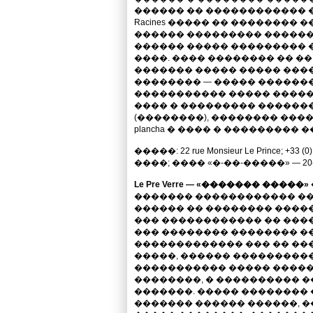
������ �� ������������ �
Racines ����� �� �������� 
������ ��������� �������
������ ����� ��������� ���
����. ���� �������� �� �
������� ����� ����� ���
�������� — ����� ������
����������� ����� ����� 
���� � ��������� �������: 
(��������), �������� ����
plancha � ���� � ��������� 
�����: 22 rue Monsieur Le Prince; +33 (0
����; ���� «�-��-�����» — 20-
Le Pre Verre — «������� �����
������� ������������ �
������ �� �������� �����
��� ������������ �� ����
��� �������� �������� �
������������� ��� �� ��
�����, ������ ���������
����������� ����� �����
��������, � ���������� 
�������. ����� �������� ���
������� ������ ������, �