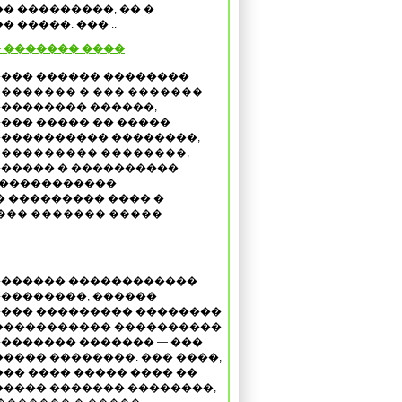
� ���������, �� �
 �����. ��� ..
 ������� ����
��� ������ ��������
������� � ��� �������
�������� ������,
��� ����� �� �����
���������� ��������,
��������� ��������,
����� � ����������
 �����������
� ��������� ���� �
��� ������� �����
������ ������������
��������, ������
��� ��������� ��������
����������� ����������
������� ������� — ���
����� ��������. ��� ����,
��� ���� ����� ���� ��
���� ������� ��������,