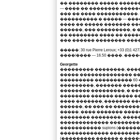
�� �������� ����� ��������
— ���� �� �������� �����
��� �� ���� �����������.
���������� � ����� — ����
���� �� ����� ������� ��
������, ��� ���������, � 
�� �������� ���� �� ����
��� ������ �������� ���
�����: 30 rue Pierre Leroux; +33 (
����/���� — 16.50 ����. �����:
Georgette
��������� ��������, ���
����� �������������� ����
��������� ���������� 60-�
���������, ������� ����
�������� ���������, � ��
�������� ������ ����� ���
���� �������, ������� �
������, �� ��� �� �������
�����. ���� ������� ���
�������� ��������, ���
������������� ���������� ��
����������� supions (�����
������������� ��������� �
(��������� ������ � ����