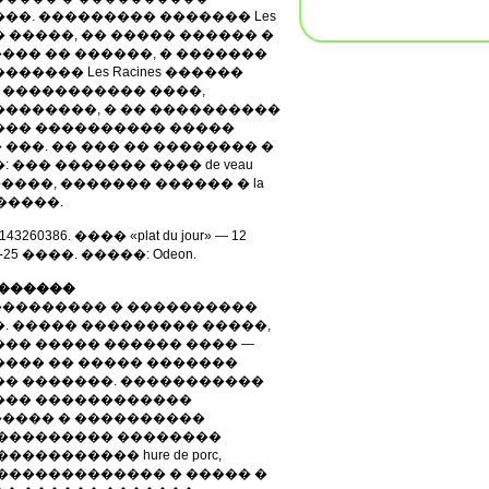
��. ��������� ������� Les
�� �����, �� ����� ������ �
�� �� ������, � �������
���� Les Racines ������
� ����������� ����,
��������, � �� ����������
��� ���������� �����
���. �� ��� �� �������� �
��� ������� ���� de veau
����, ������� ������ � la
������.
)143260386. ���� «plat du jour» — 12
25 ����. �����: Odeon.
» ������
��������� � ����������
. ����� ��������� �����,
�� ����� ������ ���� —
���� �� ����� �������
�� �������. �����������
��� ������������
���� � ����������
���������� ��������
�������� hure de porc,
������������� � ����� �