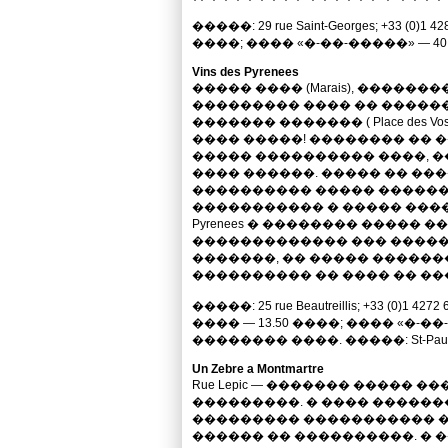
�����: 29 rue Saint-Georges; +33 (0)1 42
����; ���� «�-��-�����» — 40 ���
Vins des Pyrenees
����� ���� (Marais), ������
��������� ���� �� �����
������� ������� ( Place des 
���� �����! �������� �� 
����� ���������� ����, �
���� ������. ����� �� ��
���������� ����� ������
����������� � ����� ���� 
Pyrenees � �������� ����� 
������������� ��� ����
�������, �� ����� ������
���������� �� ���� �� ��
�����: 25 rue Beautreillis; +33 (0
���� — 13.50 ����; ���� «�-�
�������� ����. �����: St-Paul
Un Zebre a Montmartre
Rue Lepic — ������� ����� 
���������. � ���� �����
��������� ����������� �
������ �� ����������. � 