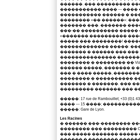
������. ��� ��������� ��
����������� ���� — ����
����������� ������ � ����
�������� «�� ������»: ��
������� ���. ������� ���
���-�� ���������� �����
«������� ���������� ����
����� ��� ��������! ����
������������� �����: ��
������� � ������ ��� ��
��������������� �������
�������� � �������� �� Viadu
������ �����, ������� � 
��� � ���� �����, ������
�������� � ���������� �
������� � �������. ��� ��
��������� ������� ��� �
�����: 17 rue de Rambouillet; +33 
���� — 15 ����; ����������
�����: Gare de Lyon.
Les Racines
� ������ ���-�������� ��
�������� ��� ��������� Chez
��� ����� ������� �����
������ � �������� �����