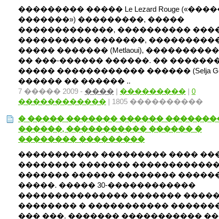
��������� ����� Le Lezard Rouge («���
�������») ���������, �����
�������������, ���������� ���
���������� �������, ���������
����� ������� (Metlaoui), ���������
�� ���-������ ������. �� ������
����� ������������ ������ (Selja Gor
������ �� ������ ..
7 ����� 2009 -
����
|
���������
|
0
������������
| 1805 ����������
� ����� ������� ������ �������
������, ����������� ������ �
�������� ���������
����������� ��������� ���� ��
�������� ������� �����������
������� ������ �������� �����
�����. ����� 30-������������
��������������� ������� ����
�������� � ����������� ������
��� ���. ������� ����������� �