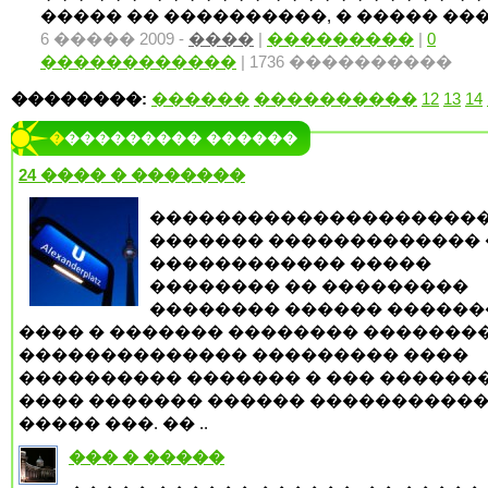
����� �� ����������, � ����� ����
6 ����� 2009 -
����
|
���������
|
0
������������
| 1736 ����������
��������:
������
����������
12
13
14
���������� ������
24 ���� � �������
��������������������
������� ������������� 
������������ �����
�������� �� ���������
�������� ������ ������
���� � ������� �������� ��������
�������������� ��������� ����
���������� ������� � ��� ������
���� ������� ������ �����������
����� ���. �� ..
��� � �����