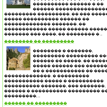
���������� ������ � ��
������ ��������������
��������� ���������. �� ��� ����
����� ���������� ������ ��
������������� �������. ��
������������ ����� ������ �����
������� ��� ����, �� �������� � ..
�������� �� ���������
�������� � �������,
��������� ��������� ��
������ �� �����. �� ����
����� ������ ��� ������
�� � ����������� �� ���
�������������. � ���������
����������� ����� � ����������
���������� �������, ��� �������,
������ � ���������� ��������� �
���������, ..
������ �� ���������