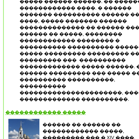
����� ������ ������. �� �����
������������ ����. � ������
������� ���������� ������ �
����, ����� ������� ������
�������������� �� ������ ���
������ �� �����, ��������
������������ �������� �
���������� ���������� ������
����� ��������� ��������� �
��������� ���
����������
������������� ����� ������. 
������ ��������� ��� ����� �
���������� ����������,
����������
����������������������, ���
������������� ����������.
������������ �����
������ �� ������ ��
������������ �����,
��������� ��� � XIV ����,