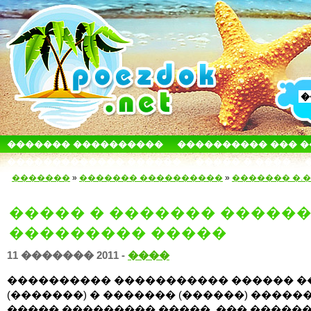
������� ����������
���������� ��� 
������������� ������
����� � ����
�������
»
������� ����������
»
������� �.�
����� � ������� �����
��������� �����
11 ������� 2011 -
����
���������� ����������� ������ �
(�������) � ������� (������) �����
����� ��������� �����. ��� �����