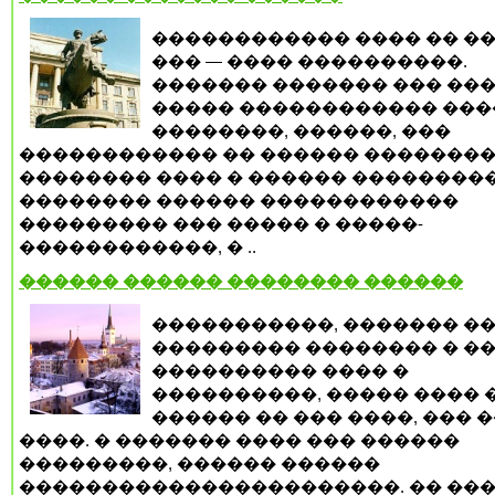
������������ ���� �� �
��� — ���� ����������.
������� ������� ��� ��
����� ������������ ���
��������, ������, ���
������������ �� ������ �������
�������� ���� � ������ ��������
�������� ������ ������������
��������� ��� ����� � �����-
������������, � ..
������ ������ �������� ������
�����������, ������� ��
��������� �������� � �
���������� ���� �
����������, ����� ���� 
������ �� ��� ����, ��� 
����. � ������� ���� ��� ������
���������, ������ ������
�����������������������. �� ���