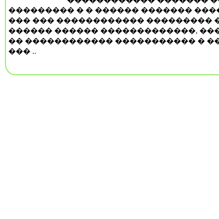
��������� � � ������ ������� ����
��� ��� ������������ ��������� �
������ ������ �������������, ��
�� ������������ ����������� � ��
��� ..