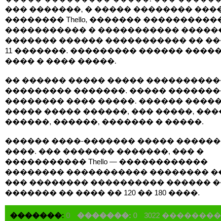
��� �������, � ����� �������� ���
�������� Thello, ������� ����������
����������� � ����������� �����
������� ������ ����������� �� ��
11 �������. ��������� ������ �����
���� � ���� �����.
�� ������ ����� ����� ����������
��������� �������. ����� �������
�������� ���� �����. ������ ����
����� ����� ������, ��� �����, ���
������, ������, ������� � �����.
������ ����-������� ����� ������ 
����. ��� ������� �������, ��� �
����������� Thello — ������������
�������� ����������� �������� �
��� �������� ���������� ������ �
������� �� ���� �� 120 �� 180 ����.
�������:
0
�������:
0
3022 �������