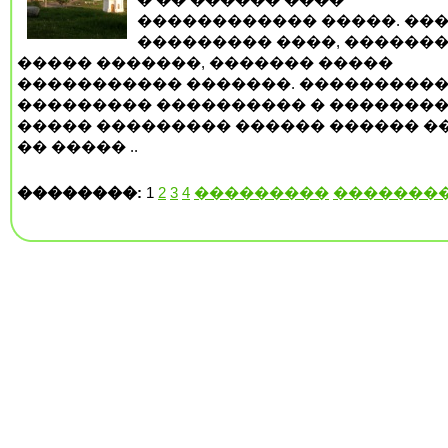
������������ �����. ��
��������� ����, �������
����� �������, ������� �����
����������� �������. ���������
��������� ���������� � �������
����� ��������� ������ ������ ���
�� ����� ..
��������:
1
2
3
4
���������
�������