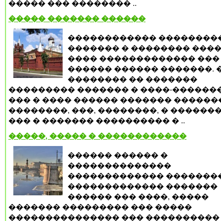
����� ��� �������� ..
����� ������� ������
������������ ��������
������� � �������� ����
���� ������������� ���
������ ������ �������. 
�������� �� �������
��������� ������� � ����-�������
��� � ���� ������ ������� ������
��������, ���, ��������, � ������
��� � ������� ���������� � ..
�����, ����� � ������������
������ ������ �
��������������
������������� �������
������������� �������
������ ��� ����, �����
������� ��������� ��� �����
��������������� ��� ����������