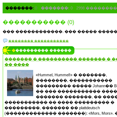
�������:
0
�������:
0
2998 �������
����������� (0)
��� ������������. ��� ����� �����
�������� �����������
���������� ������
������� � ���������� ������� � 
�� ����
«Hummel, Hummel!» � �������,
��������, �����������
��������� ����� Johann�� Be
�� ��� ����������� ���
������� �������, �� ���
����������� �� ���� ��������� �
���������, ������� �� plattdeutsch
(������������� �������): «Mors, Mors». 