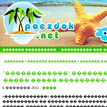
������� ����������
���������� ��� 
������������� ������
����� � ����
�������
»
������� ����������
»
������� �.�
"������������" ������
����� ����� ���������
6 ������� 2011 -
����
«������������» ��������� ������
���������� �� ������ �� ��������
������, ������, ����, ����������� 