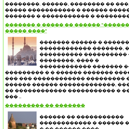
��������. ������, �������� �� ���,
����� ����������� � ������ �����
������� � ����������� � �������� 
������� � ����� �� ������ "������
����� ����"
������� ������ � �����
������������ �������, 
���������� ���������� 
��������, ���� �
������������ ������� �
��������� � � ������ ������� ����
��� ��� ������������ ��������� �
������ ������ �������������, ��
�� ������������ ����������� � ��
��� ..
��������� �� �������
������ �� �����������
������������ � ������ �
� �� ������ ����