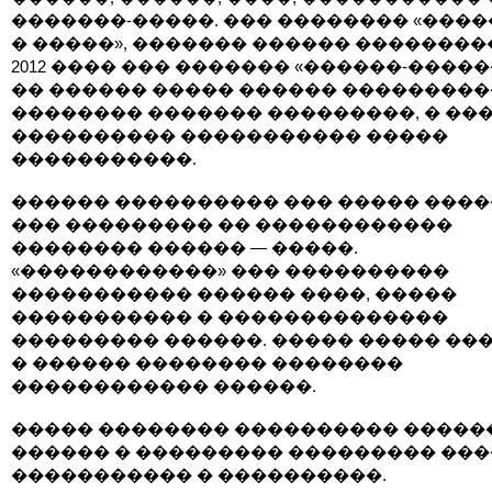
�������-�����. ��� �������� «���
� �����», ������� ������ ��������
2012 ���� ��� ������� «������-�����
�� ������ ����� ������ ���������
�������� ������� ���������, � ��
���������� ����������� �����
�����������.
������ ���������� ��� ����� ���
��� ��������� �� ������������
�������� ������ — �����.
«������������» ��� ����������
����������� ������ ����, �����
����������� � ��������������
��������� ������. ����� ����� ��
� ������ �������� ��������
������������ ������.
����� �������� ���������� �����
������ � ��������� ��������� ���
����������� � ����������.