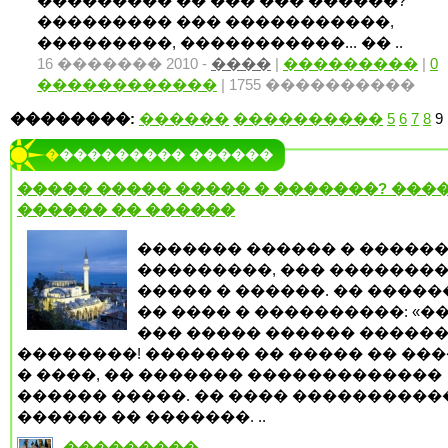
��������� �� ��� ��� ������?
��������� ��� �����������,
���������, �����������... �� ..
16 ������� 2010 -
����
|
���������
|
0
������������
| 1755 ����������
��������:
������
����������
5
6
7
8
9
���������� ������
����� ����� ����� � �������? ����
������ �� ������
������� ������ � �����
���������, ��� �������
����� � ������. �� ����
�� ���� � ����������: «��
��� ����� ������ ������
��������! ������� �� ����� �� ���
� ����, �� ������� �������������
������ �����. �� ���� ����������
������ �� �������. ..
���������