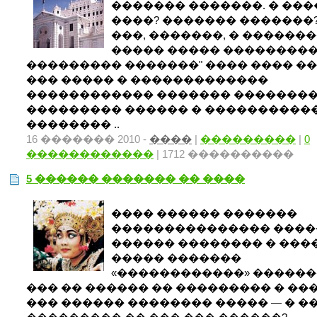
������� �������. � ��
����? ������� �������?
���, �������, � ������
����� ����� ���������
��������� �������" ���� ���� ��
��� ����� � �������������
������������ ������� ��������
��������� ������ � ����������
�������� ..
16 ������� 2010 -
����
|
���������
|
0
������������
| 1712 ����������
5 ������ ������� �� ����
���� ������ �������
��������������� ����
������ �������� � ����.
����� �������
«������������» �����
��� �� ������ �� ��������� � ��
��� ������ �������� ����� — � �