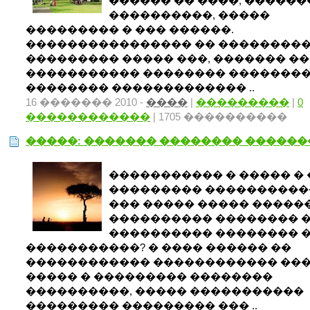
������ �� ����, �����
����������, �����
��������� � ��� ������.
���������������� �� ���������
��������� ����� ���, ������� �
����������� �������� �������
�������� ������������� ..
16 ������� 2010 -
����
|
���������
|
0
������������
| 1705 ����������
�����: ������� �������� �����
����������� � ����� �
��������� �����������
��� ����� ����� �����
���������� �������� 
���������� �������� 
�����������? � ���� ������ ��
������������ ������������ ��
����� � ��������� ��������
����������, ����� �����������
��������� ��������� ��� ..