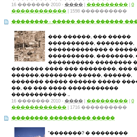
16 ������� 2010 -
����
|
���������
|
0
������������
| 1598 ����������
�������� - ����� ���� ������ ��
��� ������, ��� �����
����������, ��������,
������������� � ����
����������, ��������, 
���������� �������� 
������� ���� ��� ��������, ��� 
������,�������� �����, ������,
������� ����� ������ ����� ���
��, �� ��� ���� �����������
������������ ..
16 ������� 2010 -
����
|
���������
|
0
������������
| 1716 ����������
�������� ��������� �����
"�������? � ��������