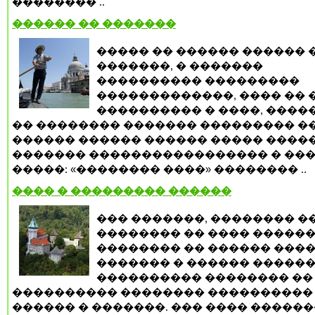
�������� ..
������ �� �������
����� �� ������ ������ 
�������, � �������
���������� ���������
�������������, ���� �� 
���������� � ����, ����
�� �������� ������� ��������� �
������ ������ ������ ����� ����
������� ����������������� � ��
�����: «�������� ����» �������� ..
���� � ��������� ������
��� �������, �������� �
�������� �� ���� ������
�������� �� ������ ����
������� � ������ ������
���������� �������� ��
���������� �������� ����������
������ � �������. ��� ���� ������