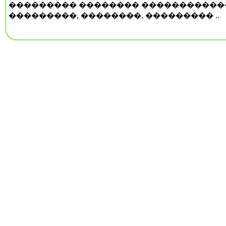
��������� �������� �����������
���������, ��������, ��������� ..