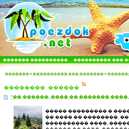
������� ����������
���������� ��� 
������������� ������
����� � ����
�������
»
���������� ��� �������
»
������
��������. ������
"�� ������, ���� �� ������� ����..
����� ��������� � ���
�� ���� �� ��������. �
���������� ����, ����