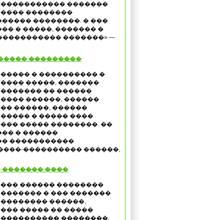
����������� �������
���� ��������
����� ��������. � ���
�� � �����, ������� �
������������ �������» —
����� ���������
����� � ���������� �
���� �����, �������
������� �� ������
���� ������, ������
�� ������, ������
����� � ����� ����
��� ����� ��������. ��
�� � ������
�� �����������
����-���������� ������,
 ������� ����
��� ������ ��������
������� � ��� �������
�������� ������,
��� ����� �� �����
���������� ��������,