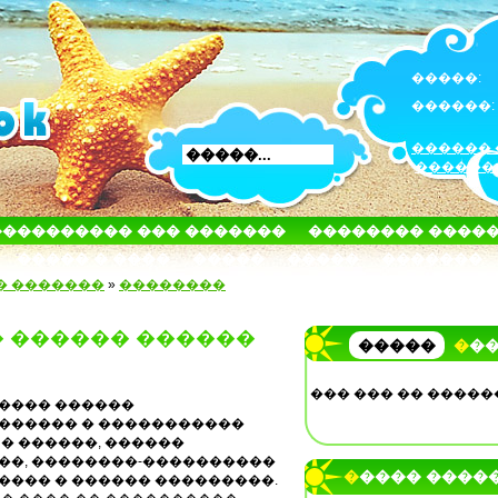
�����:
������:
������ 
������
���������� ��� �������
�������� ����
����� � ����
�����
�����
�������
� �������
»
��������
 ������ ������
�����
��
��� ��� �� �����
���� ������
������ � �����������
� ������, ������
��, ��������-����������
����� ����
���� � ������ ���������.