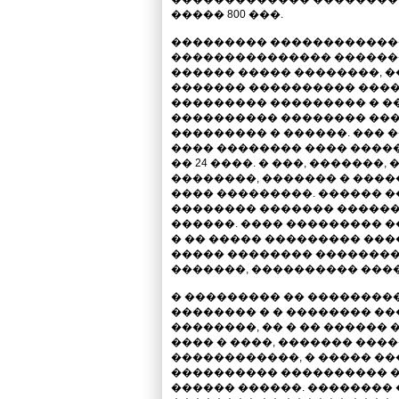
����� 800 ���.
��������� �������������
��������������� ������
������ ����� ��������, 
������� ���������� ����
��������� ��������� � �
���������� �������� ���
��������� � ������. ��� �
���� �������� ���� �����
�� 24 ����. � ���, �������
��������, ������� � ����
���� ���������. ������ �
�������� ������� �����
������. ���� ��������� �
� �� ����� ��������� ��
����� �������� ��������
�������, ���������� ����
� ��������� �� ��������
�������� � � �������� ��
��������, �� � �� ������ 
���� � ����, ������� ��
������������, � ����� ��
���������� ���������� �
������ ������. �������� 