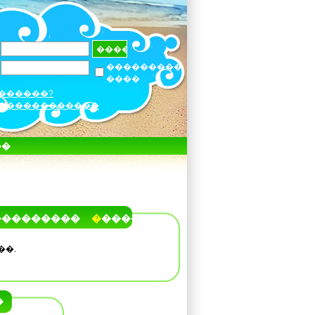
���������
����
������?
������������
��
���������
�����
��.
�