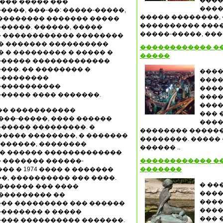
����
 ��� ����� ���
����
���, ���-��: �����-�����,
����� ��������, 
� �������� ������� �����
���������� ����
�����. ������, �����
�����-�����, ����
� ������������ ��������
�� ������� ����������
������������ �
� � ��������� � ����� �
�����
������ �������������
���. �� �������� �
����
���������
����
�����������
����
����� ���� �������.
����
����
�� �����������
��� 
���-�����, ���� ������
����
����� ���������. �
�������� ������
����� ��������, � �������
��������. �����
�������, ��������
������ ..
� ������ �������������
� ������� ������-
������������ �
� � 1974 ���� � �������
�������
, ���������� ��� ����.
� ��
������ ��� ����
����
���������� ��
����
�� ��������� ��� ������
����
������� � �����
��� 
��� ���������� �������.