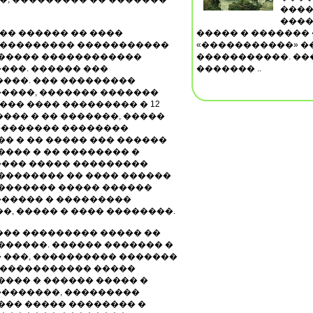
����
����
� ������ �� ����
����� � �������
��������� �����������
«�����������» �
������ ������������
�����������. ��
���. ������ ���
������� ..
����. ��� ���������
����, ������� �������
��� ���� ��������� � 12
��� � �� �������, �����
, �������� ��������
�� � �� ����� ��� ������
���� � �� �������� �
���� ����� ���������
�������� �� ���� ������
�������� ����� ������
����� � ���������
�, ����� � ���� ��������.
��� ��������� ����� ��
������. ������ ������� �
� ���, ���������� �������
������������� �����
���� � ������ ����� �
�������, ���������
��� ����� �������� �