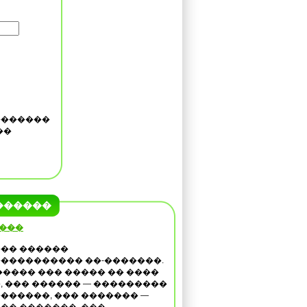
�������
��
������
 ���
�� ������
���������� ��-�������.
����� ��� ����� �� ����
, ��� ������ — ���������
������, ��� ������� —