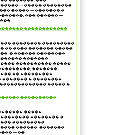
�� �������, ���
����� — ����� ��������
��� ����� — ������� �
������, ��� ������ —
�� ..
������� ������������
��� �������� ���������
� �� ���� ������� �����
��. � ������ ��������
������ �������
���� ���������� �����
���������, �������
��� �� ���������
 ������� � ��������
 ������������� ����� �
������ ����������
������� ����� —
�������� �������� �
��� ��������� —
���� ������. �������
���� — ��