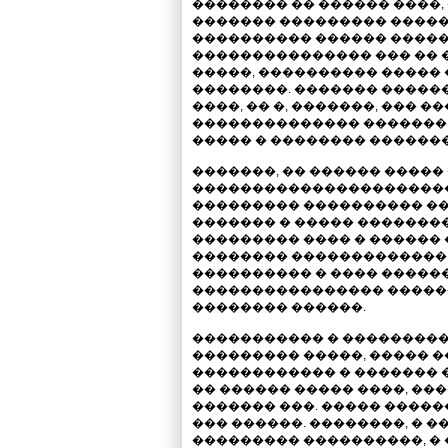
�������� �� ������ ����
������� ��������� �����.
���������� ������ �����,
��������������� ��� �� 
�����, ���������� ����� 
��������. ������� �����
����, �� �, �������, ��� �
�������������� ������� 
����� � �������� ������
�������, �� ������ ����
����������������������
��������� ���������� ��
������� � ����� �������
��������� ���� � ������ 
�������� ������������� 
���������� � ���� ������
���������������� �����
�������� ������.
����������� � ����������
��������� �����, ����� 
������������ � ������� �
�� ������ ����� ����, ��
������� ���. ����� �����
��� ������. ��������, � 
��������� ����������, �