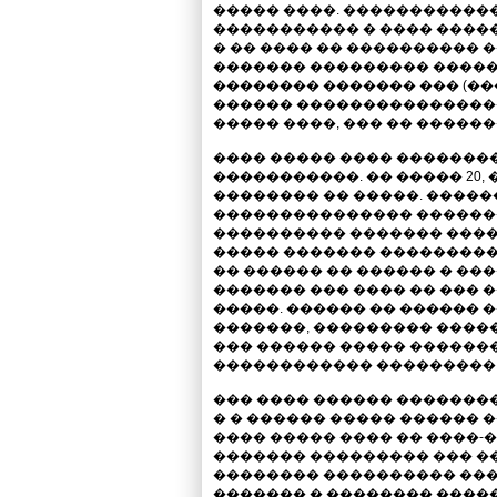
����� ����. ������������
����������� � ���� ����
� �� ���� �� ���������� 
������� ��������� ������
�������� ������� ��� (��
������ ����������������
����� ����, ��� �� �����
���� ����� ���� �������
�����������. �� ����� 20,
�������� �� �����. �����
��������������� ������
���������� ������� ����
����� ������� ��������
�� ������ �� ������ � ��
������� ��� ���� �� ��� ��
�����. ������ �� ������ 
�������, ��������� ����
��� ������ ����� �������
������������ ���������
��� ���� ������ �������
� � ������ ����� ������ �
���� ����� ���� �� ����-
������� ��������� ��� 
�������� ���������� ���
������� � �������� �����