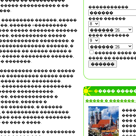
� ���� �� ����������
������ ���������� � ��
�����������
���.
���� ������
 ��������� ������, �����
��, ������ «���������
, ��� ����� ������� ������
���� �������
���, ���������� �����
����������� ��������. �
������������� ������, �
������ �� ����� ����� �
������ ���� 
 ����� �������� ������,
���� �� ������
� �������.
������
���������� ���� �� �����
�� ��������� ����� ����
���� ���� ��������.
� ����������� ��������
����� ����
����� ����������.
��, ������������ �
����� � �������
�����, ������ �
�� �������, � ������
����
 � ��������� ��������
����
��� ��� ������ �������
��� 
�� ��� � ����.
����
����
���� �������� � ��������