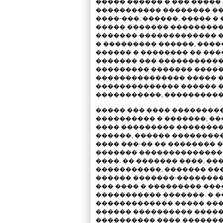
����� ������ � ��� �����
����������� �������� ���
����-���, ������, ����� 
����� ������� ���������
������� ������������� 
� ��������� ������, ���
������ � �������� �� ���
������� ��� ����������
��������� ������� �����
��������������� ����� 
�������������� ������ 
�����������, ����������
����� ��� ���� ��������
���������� � �������, ��
���� ��������� ��������
������, ������ ��������
���� ���-�� �� �������� 
������� ��������������
����. �� ������� ����, ��
�����������, ������� ����
������ �������-���������
��� ���� � ��������� ���
����������� �������. � 
������������� ����� ���
������ ���������� �����
���������� ���� �������