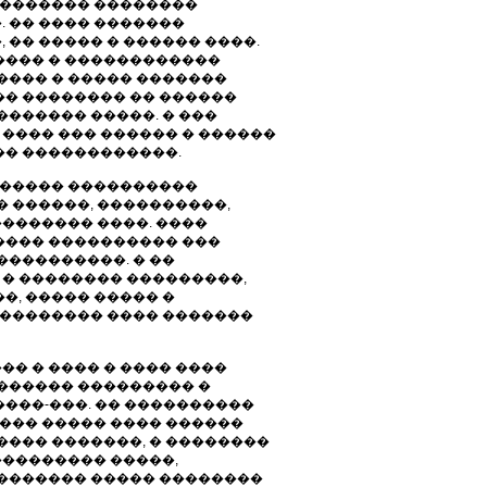
, ������� ��������
 �� ���� �������
 �� ����� � ������ ����.
���� � ������������
���� � ����� �������
�� �������� �� ������
�������� �����. � ���
���� ��� ������ � ������
�� ������������.
� ����� ����������
 ������, ����������,
������� ����. ����
���� ���������� ���
����������. � ��
� �������� ���������,
�, ����� ����� �
�������� ���� �������
� � ���� � ���� ����
������� ��������� �
���-���. �� ����������
���� ����� ���� ������
���� �������, � ��������
���������� �����,
 ������� ����� ��������