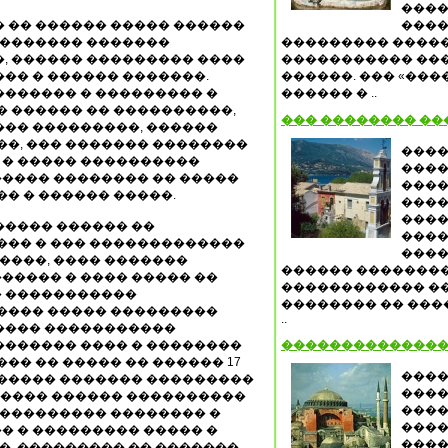
����
 �� ������ ����� ������
����
�������� �������
��������� �����
, ������ ��������� ����
����������� ���
�� � ������ �������.
������. ��� «��
������� � ��������� �
������ � ..
� ������ �� ����������,
��� �������� ��
��� ���������, ������
��, ��� ������� ��������
����
� � ����� ����������
����
���� �������� �� �����
����
�� � ������ �����.
����
����
����� ������ ��
����
��� � ��� �������������
����
���, ���� �������
������ ��������
����� � ���� ����� ��
������������ �
� �����������
�������� �� ���
����� ����� ���������
..
���� �����������
������� ���� � ��������
��������������
�� �� ����� �� ������ 17
����
������ ������� ���������
����
������ ������ ����������
����
���������� �������� �
����
� � ��������� ����� �
����
, ��������� �� �������