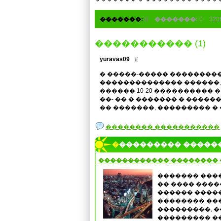
�������:
0
�������:
0
32
����������� (1)
yuravas09
#
� �����-����� ���������
�������������� ������, 
������ 10-20 ���������� 
��- �� � ������� � �����
�� �������, ��������� �
�������� �����������
���������� �����
������������ ��������
������� ���
�� ���� ����
������ ����
�������� ��
���������, 
��������� �