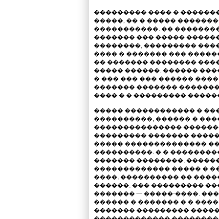
��������� ���� � �������
�����, �� � ����� ������
�����������. �� ��������
������� ��� ����� ������
��������, ��������� ���
���� � ������� ��� �����
�� ������� �������� ���
����� ������. ������ ���
� ��� ��� ��� ������ ���
������� ������� �������
���� � � ��������� �����
����� ������������ � ��
����������, ������ � ���
��������������� �������
��������� ������� �����
����� �������������� �
����������. � � �������
������� ��������, �����
������������� ����� � �
����, ���������� �� �����
������, ��� ��������� �
������� — �����-����. �
������ � ������� � � ���
������� ��������� �����
������������� ���������