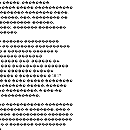
 �����, ��������,
����� ����� �����������
�������� �������� ����,
����. ���, �������� ��
���������, ������,
��), ������� ��������
������.
� ������ ����������
 � �� ������� ����������
� � ������� ������ �
����� �������,
����� ���. ������ ��
���� ��������� �������
��� ������� ������.
��� � �������� � 16-17
�� �� ���� ����� ��������
�������� �����, ������
� ���������, � ���-��
 �����������.
�� ����������� ��������
������� � �������, ��� �
����. ���������� ������ �
�������������� ��������
� � ������� ���������
.