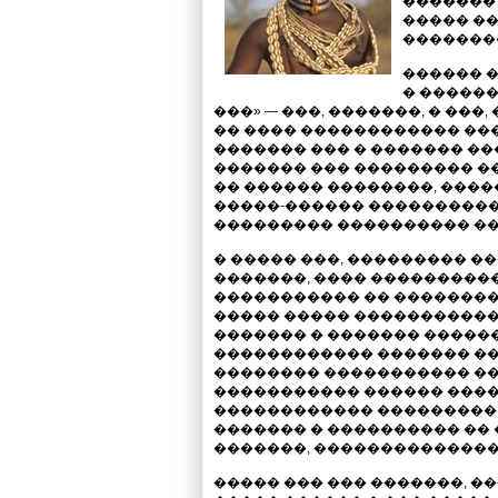
������� 
����� �
�������
������ �
� ������
���» — ���, �������, � ���
�� ���� ������������ ��
������� ��� � ������� ��
������� ��� ��������� �
�� ������ ��������, ����
�����-������ ����������
��������� ���������� ��
� ����� ���, ��������� �
�������, ���� ���������
����������� �� ��������
����� ����� ����������
������� � ������� �����
������������ ������� ��
�������� ����������� ��
����������� ������ ����
������������ ���������,
������� � ���������� �� 
�������, �������������� 
����� ��� ��� �������, �