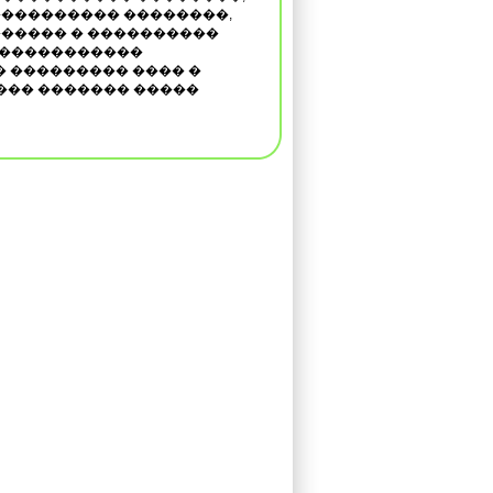
��������� ��������,
����� � ����������
 �����������
� ��������� ���� �
��� ������� �����