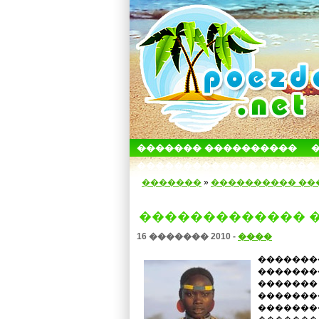
������� ����������
������������� ������
�������
»
���������� ��
������������� �
16 ������� 2010 -
����
�������
�������
������� 
�������
�������