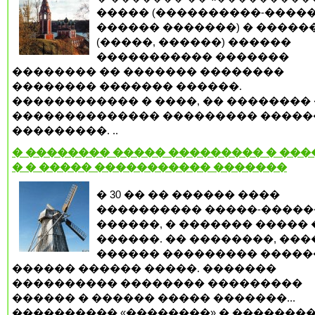
����� (����������-�����
������ �������) � �����
(�����, ������) ������
����������� �������
�������� �� ������� ��������
�������� ������� ������.
������������ � ����, �� �������� 
�������������� ��������� �����
���������. ..
� �������� ����� ��������� � ����
� � ����� ����������� �������
� 30 �� �� ������ ����
���������� �����-�����
������, � ������� �����
������. �� ��������, ��
������ ��������� �����
������ ������ �����. �������
���������� �������� ���������
������ � ������ ����� �������...
���������� «��������» � �������