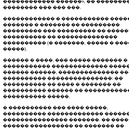
������������ ������», �� ��������
�������� ��� ��� ���.
������������ � ����������� ����
������� � ������� �� ���������
��������� ��� ��������� �� �����
���������� �� ��������������
���������� (� �������, ����� � ��
�����).
������ � ����, ��� ����� ������� �
����������� ������������� ����
������ ������, �������������� �
���������� ���������������: ��
���������� �� ���� � ������� ��
���������� ������ �� ����������
���������� �����.
� ���������� ��� ���� �����,
���������� ������������� �����
��������������� �������. �� ����
������ ���������� �� ������� ��