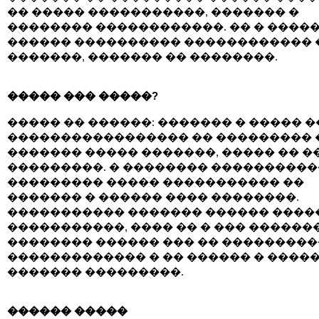
�� ����� �����������, ������� �
�������� ������������. �� � �����
������ ���������� ������������ 
�������, ������� �� ��������.
����� ��� �����?
����� �� ������: ������� � ����� �
����������������� �� ��������� 
������� ����� �������, ����� �� �
���������. � �������� ����������
��������� ����� ����������� ��
������� � ������ ���� ��������.
����������� ������� ������ ����
�����������, ���� �� � ��� ������
�������� ������ ��� �� ��������
������������� � �� ������ � ����
������� ���������.
������ �����