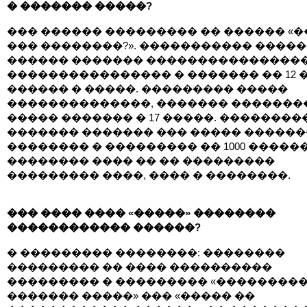
� ������� �����?
��� ������ ��������� �� ������ «�
��� ��������?». ����������� ����
������ ������� ���������������
���������������� � ������� �� 12 
������ � �����. ��������� �����
��������������, ������� �������
����� ������� � 17 �����. ��������
������� ������� ��� ����� �����
�������� � ��������� �� 1000 �����
�������� ���� �� �� ���������
��������� ����, ���� � ��������.
��� ���� ���� «�����» ��������
������������ ������?
� ��������� ��������: ��������
��������� �� ���� ����������
��������� � ��������� «��������
������� �����» ��� «����� ��