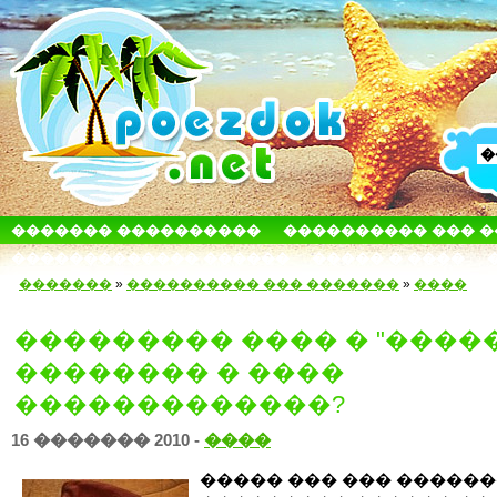
������� ����������
���������� ��� 
������������� ������
����� � ����
�������
»
���������� ��� �������
»
����
��������� ���� � "�����
�������� � ����
�������������?
16 ������� 2010 -
����
����� ��� ��� �����