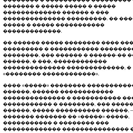
������� � ����� ����� � �����
������������� ������ � ���
�������������� ���������. �� ��
����� � ����� �����������
�������������.
�� ������ ����� �������� ���� ��
��������� � ����������� �������
��������, ��� ������ � ������-�� 
������, � ���, ������������
�������������� �������������, �
«�������� ������������».
���� «�����» �������� ����������
������, ������ ������������
�������������� � ����������� ��
����������� � ��������, ��� �����
������, ����� ���������� ������, 
������� ������� �� «�����» �����,
����������� � �������� ���
������������� ��������������� 