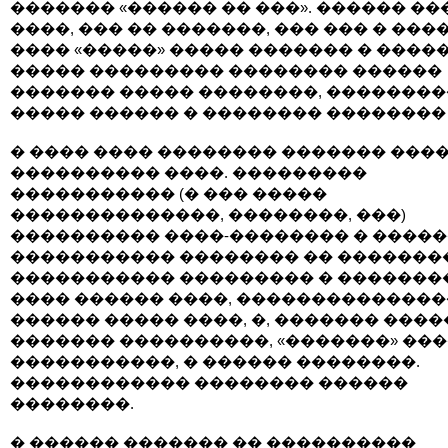
������� «������ �� ���». ������ ��
����, ��� �� �������, ��� ��� � ���
���� «�����» ����� ������� � ����
����� ��������� �������� ������
������� ����� ��������, ��������
����� ������ � �������� ��������
� ���� ���� �������� ������� ����
���������� ����. ���������
����������� (� ��� �����
��������������, ��������, ���)
���������� ����-�������� � ����
����������� �������� �� ��������
����������� ��������� � �������
���� ������ ����, ��������������
������ ����� ����, �, ������� ����
������� ����������, «�������» ��
�����������, � ������ ��������.
������������ �������� ������
��������.
� ������ ������� �� ����������