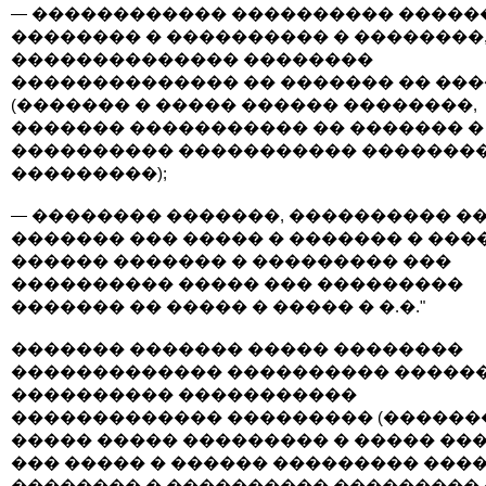
— ������������ ���������� �����
�������� � ���������� � ��������
�������������� ��������
�������������� �� ������� �� ��
(������� � ����� ������ ��������,
������� ����������� �� ������� �
���������� ����������� �������
���������);
— �������� �������, ���������� �
������� ��� ����� � ������� � ���
������ ������� � ��������� ���
���������� ����� ��� ���������
������� �� ����� � ����� � �.�."
������� ������� ����� ��������
������������� ���������� �����
���������� �����������
������������� ��������� (������
����� ����� ��������� � ����� ����
��� ����� � ������ ��������� ����
�������� � ���������� ���������