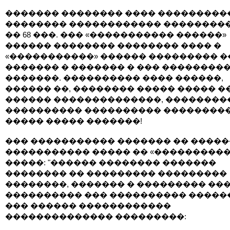
������� �������� ���� ���������
�������� ������������ ��������� 
�� 68 ���. ��� «����������� ������»
������ �������� �������� ���� �
«�����������» ������ ��������� �
������� � ������� � ��� ��������
�������. ���������� ���� ������,
������ ��, �������� ����� ����� �
������ ��������������, ���������
���������� ���������� ���������
����� ����� �������!
��� ����������� ������� �� �����
����������� ����� �� «����������
�����: "������ �������� �������
�������� �� ��������� ���������
��������, ������� � ��������� ��
���������� ��� ���������� �����
��� ������ ������������
�������������� ���������: