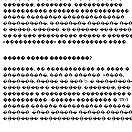
�������, ��������, �����������
���������� ������� �����������, 
����� �������� ��������������
����������, � ������� ������� ��
� �����. ������, �� ������ ��� ����
�� �� ��� ��������� ����� � �����
«�����������» �� ��������� ����.
����� ����� ���������?
�������, �� ����������� �� ���� �
����������, ��� �� ������. «����,
�������, ����� �� ���?», � ��������
���� ����� � �������. �������, ���
������� � ��������� ���������� �
���������� «�����» �������� � 3000
������ ������ ���������� ������ 
������, ���� ������ ������ �����
�������� ��������������� ������