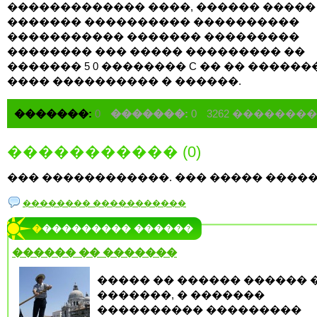
������������� ����, ������ ����� 
������� ���������� ����������
����������� ������� ���������
�������� ��� ����� ��������� ��
������� 5 0 �������� C �� �� �������
���� ���������� � ������.
�������:
0
�������:
0
3262 �������
����������� (0)
��� ������������. ��� ����� �����
�������� �����������
���������� ������
������ �� �������
����� �� ������ ������ 
�������, � �������
���������� ���������