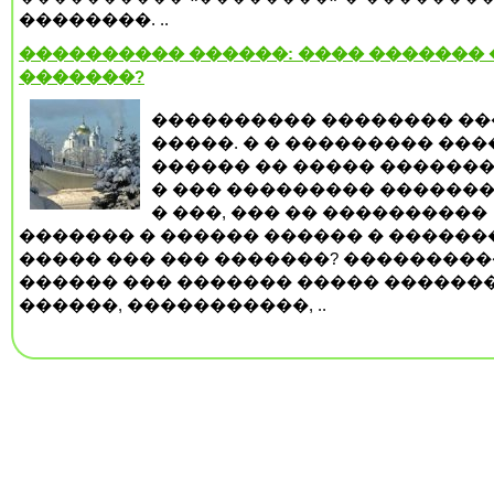
��������. ..
���������� ������: ���� �������
�������?
���������� �������� ��
�����. � � ��������� ��
������ �� ����� �������
� ��� ��������� �������
� ���, ��� �� ����������
������� � ������ ������ � ������
����� ��� ��� �������? ���������
������ ��� ������� ����� ������
������, �����������, ..