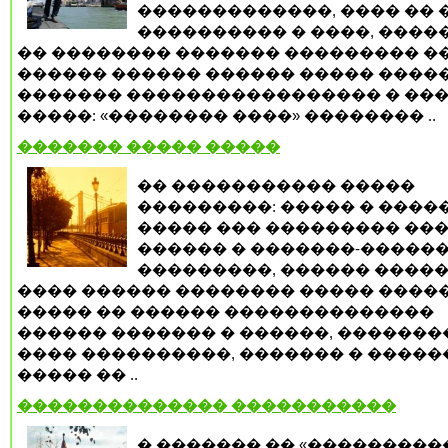
�������������, ���� �� 
���������� � ����, ����
�� �������� ������� ��������� �
������ ������ ������ ����� ����
������� ����������������� � ��
�����: «�������� ����» �������� ..
������� ����� �����
�� ����������� �����
���������: ����� � ����
����� ��� ��������� ���
������ � �������-�����
���������, ������ ����
���� ������ �������� ����� �����
����� �� ������ ��������������
������ ������� � ������, �������
���� ����������, ������� � �����
����� �� ..
�������������� �����������
� ������� �� «���������