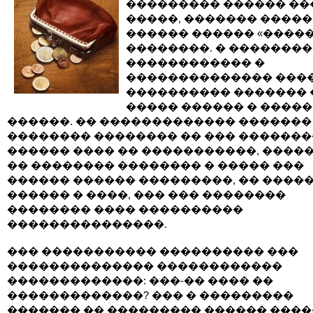
��������� ������ ��
�����, ������� ����
������ ������ «����
��������. � ��������
������������ �
�������������� ����
���������� ������� 
����� ������ � ����
������. �� ������������� �������
�������� �������� �� ��� �������
������ ���� �� �����������, �����
�� �������� �������� � ����� ���
������ ������ ���������, �� ����
������ � ����, ��� ��� ��������
�������� ���� ����������
���������������.
��� ����������� ���������� ���
�������������� ������������
�������������: ���-�� ���� ��
�������������? ��� � ���������
������� �� ��������� ������ ���