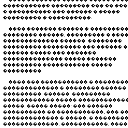
����������� ��������� ��� �� ��
� ���������� ��� ������ � �����
��������� � ����������.
— ���� ������� ������ � ��������
�������� ������, ��������� � ���
������������� ������, ��������
��������� ��������� ��� ������ �
������ ����� ��� �������
�������������� ����� �������
��������� ����������� �����
���������.
— ���� ��� ����������� � �������
������������� � �������� ������
���������, ������, ���������
������������ ����� �����������
�����. ����� �����: ��� ������
���������� �� �����������, ��� ��
������������� � �����, � �������
�������������, �����������, ����