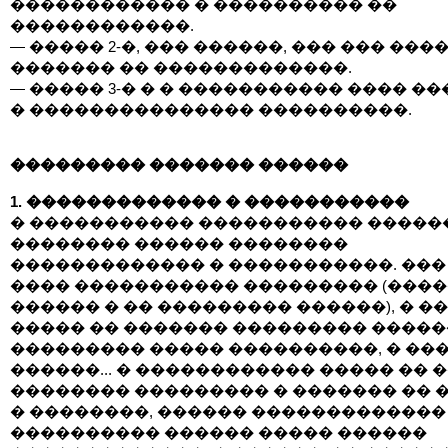
������������ � ���������� ��
������������.
— ����� 2-�, ��� ������, ��� ��� ���
������� �� �������������.
— ����� 3-� � � ����������� ���� �
� ��������������� ����������.
��������� ������� ������
1. ������������� � �����������
� ����������� ����������� �����
�������� ������ ��������
������������� � �����������. ���
���� ����������� ��������� (����
������ � �� ��������� ������), � �
����� �� ������� ��������� �����
��������� ����� ����������, � ��
������... � ������������ ����� �� 
�������� ��������� � ������� �� 
� ��������, ������ �������������
���������� ������ ����� ������