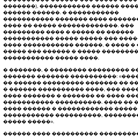
�������), ����������� ������ ���
������ ������. � �����������
����������� ������� ���� ������
���� �� ����� �������������. ���
��������� ���� � ����� �� ������
����������� ����� ����� ��� ����
���� ����������� ������, � ���� �
����� ��� ������ � ����� ��������
����������� ����� ����.
� �������, � �������� ��������� �
������� ������� ����������: «���
�� ������ ��������� ������� �� �
� ������ ���������� ����, ��� ���
���� ������� � ������� �� ���� ��
����������� ����������. ���� �� 
���� ������ � ������������ �����
����������� ����������, �������
����� �����».
������ ���� ���������� ��������