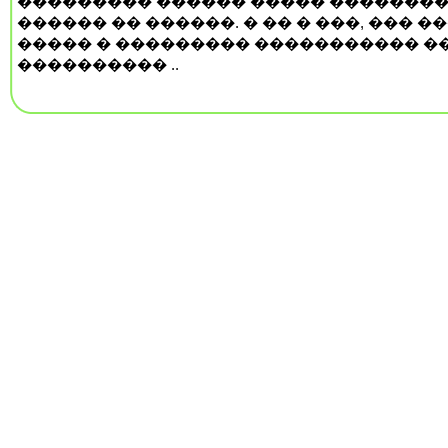
��������� ������ ����� �������
������ �� ������. � �� � ���, ��� �
����� � ��������� ����������� �
���������� ..