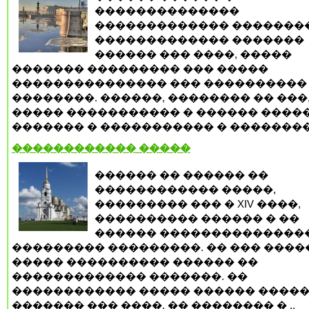
��������������
������������� �������
������������� �������
������ ��� ����, �����
������� ��������� ��� �����
��������������� ��� ����������
��������. ������, �������� �� ���,
����� ����������� � ������ �����
������� � ����������� � �������� 
������������ �����
������ �� ������ ��
������������ �����,
��������� ��� � XIV ����,
���������� ������ � ��
������ ��������������
��������� ���������. �� ��� ����
����� ���������� ������ ��
������������� �������. ��
������������ ����� ������ �����
������� ��� ����, �� �������� � ..