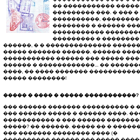
�� ����������� ����
��������� ���. � ��� �
����������, ��������
�������� � ������ ���
����������� �������
��������� � ��������
������, � � �������������� �����
����� ������� ������. ������ ���
����������� ������ ��� ����� ��
������ � ������������... �� �����
����, �� ���� ������� ����������
����� ��������!
����� � ���� � ����� �����������?
��� ������ ������� ���������� � �
��� ������ ����� � ������ ����. ��
����������� � ��� ������ ������
�����? �� ������. ����� �� � �����
��� ������� �������� ���� (�
���������� ������ ��� ����� ����