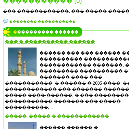
����������� (0)
��� ������������. ��� ����� �����
�������� �����������
���������� ������
��� � ���������� ������
������ ��� ��� ������ �
���������� ����������
������������ �������, 
��������� ���������� �
������� ���� ���
�����������. � ������ � 2005 ����, 
������������ ��� ������� �����
����� ����-������, � ��� �������
����������� ������� ��� �����
����������, ..
�����, ����� � ������������
������ ������ �