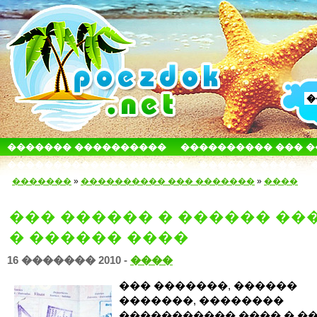
������� ����������
���������� ��� 
������������� ������
����� � ����
�������
»
���������� ��� �������
»
����
��� ������ � ������ ��
� ������ ����
16 ������� 2010 -
����
��� �������, ������
�������, ��������
����������� ���� � ��