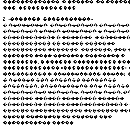
�������������, � ������, �� �����
���, ��������� ����.
2. «�������, �����������»
� ���������, ����������� ������
�������� ����� �������� � ������
������������ � �������. � ������
����������� �� ����� �������
���������� ������� (�������, ��� 
������� ���� ������� �������� �
��������, � ������ ���������� ��
������������� «������� �������» 
���������� � ����������� �����).
� ������ ��� ������� ��������
��������, ����������� ��� ������
���������� �������. ����� ����, �
������� ������ �������� ������
��������� ����� ������������� �
������ ������������ �������� ��
����� �������� �� ������ ���
����������� �����.