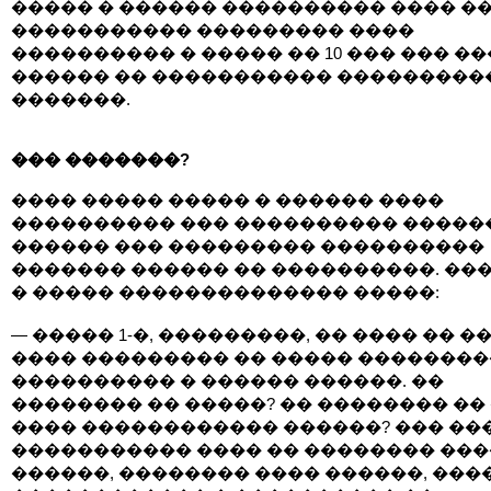
����� � ������ ���������� ���� �
����������� ��������� ����
���������� � ����� �� 10 ��� ��� �
������ �� ����������� ���������
�������.
��� �������?
���� ����� ����� � ������ ����
���������� ��� ���������� ������
������ ��� ��������� ����������
������� ������ �� ����������. ���
� ����� �������������� �����:
— ����� 1-�, ���������, �� ���� �� �
���� ��������� �� ����� �������
���������� � ������ ������. ��
�������� �� �����? �� �������� ��
���� ������������ ������? ��� ��
����������� ���� �� �������� ��
������, �������� ���� ������, ���