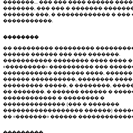
�������... ��� ��� ���� ������ ���
�������, ��� ��� � ������� ������
������� ���, � ������������ � ��� 
�����������.
��������
�� ��������� ��������� ��������
������ ������ ��� ��� �������.
����������� �������� ���� ���� �
«���������» ���������� ��� �����
����������� ������� ����, ������
������ ����������, �������� ����
��������� �����, � ��������, ����
�� �������. � ������ ������ � ����
������������ � �������� �
�������������� (��� � �������
������������������ ������) ����
�� «�������» ������ ������������
���������