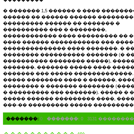
� ������� 1,5 ������ � ���� ������
������ �� ������ ������ ��������
��������� ������ �� ������� �
���������� ��� � ��������,
������������ ���� ��������� �� ��
���� ������ ����������� ��� ����
�������������� ���� �������. � �
�������� ���������� ������� (� �
���������� �������� �����), ����
�������, ������� ����� ���� ����
������� ��� ����� �������������.
����� �������� ���� � ������, ���
�������� � ������� �������� (���
� ��������� ��� �������). ����� � 
����� ������ ��������� ����, ����
���-�� ��������� ����� ���������
�������:
0
�������:
0
3131 ��������