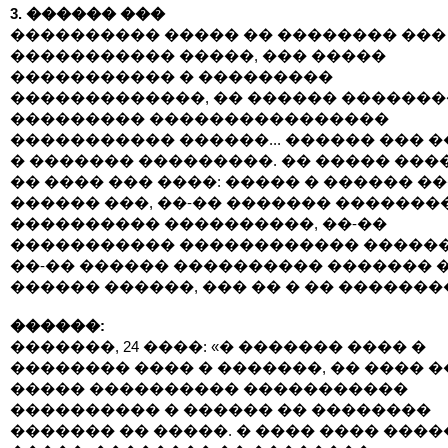
3. ������ ���
���������� ����� �� �������� ���
����������� �����, ��� �����
����������� � ���������
�������������, �� ������ ������
��������� ����������������
����������� ������... ������ ��� 
� ������� ���������. �� ����� ���
�� ���� ��� ����: ����� � ������ �
������ ���, ��-�� ������� �������
���������� ����������, ��-��
����������� ������������ ������
��-�� ������ ���������� ������� 
������ ������, ��� �� � �� �������
������:
�������, 24 ����: «� ������� ���� �
�������� ���� � �������, �� ���� �
����� ���������� �����������
���������� � ������ �� ��������
������� �� �����. � ���� ���� ���