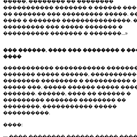
�����, �������� �� ��������
����������� ������� � ������ ���
�� ������� ��� ��������� �����. �
���� � ������� ���������������. 
��������� ��� ����� ������� �
���������� ������� � �������...»
��� ������, ���� ��� �������� � �
����
����������� ����������� �������
������� ����� ������, ����������
�������� �������� � ���������� �
����� ���, ����� ������ ����� ���
�������. ������, ���� �� ������ �
��������� ������� �������� ��
��������, ����������� �����
����������.
����:
— ���� �������� ������ ����� ���