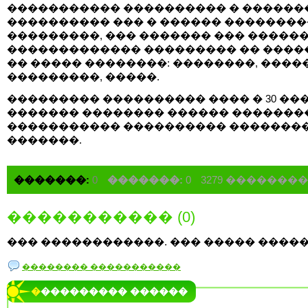
����������� ���������� � ������
���������� ��� � ������ �������
���������, ��� ������� ��� ������
������������� ��������� �� ����
�� ����� ��������: ��������, ����
���������, �����.
��������� ���������� ���� � 30 ���
������� �������� ������ �������
����������� ���������� �������
�������.
�������:
0
�������:
0
3279 �������
����������� (0)
��� ������������. ��� ����� �����
�������� �����������
���������� ������