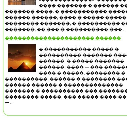
���� ������� � ������ �
������� ����. � ����������� ���
������ ������, ���� � ����� �����
�������� �������, � ���������� �
�������, �� ��� � ���������� ��� ..
��������������������� ������
� ����������� ����� �
���������� ������� ����
������, � ����� �������
������. ���� — ��� ����
���� � �����, �������� �
����������, ������ � �������� ��
������ ������ � ��������������
������� � ���������� ��� �������
�������� �����, ��� ����� ���� �
— ..