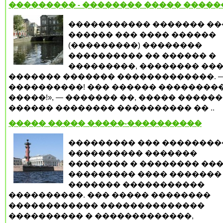
��������� - �������� ����� �����
����������� ������� �
������ ��� ���� ������
(���������) ��������
���������� �� ������ �
���������, �������� ���
������� ������� �������������. —
����������! ��� ������ ��������
�����!», — ������� ��, ����� �����
������ �������� ���������� �� ..
����� ����� �����-����������
��������� ��� ��������
���������� �������
�������� � �������� ���
��������� ���� �������
������� �����������
����������. ��� ����� ��������
������������ ��������������
���������� � �������������,