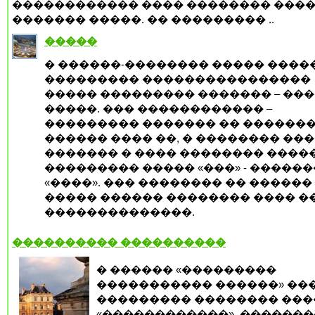
������������ ���� �������� ���
������� �����. �� ��������� ..
�����
� ������-�������� ����� ����
��������� ����������������
����� ��������� ������� – ��
�����. ��� ������������ –
��������� ������� �� ������
������ ���� ��, � �������� ���
������� � ���� �������� �����
��������� ����� «���» - �����
«����». ��� �������� �� ������
����� ������ �������� ���� �
��������������.
���������� ����������
� ������ «���������
����������� ������» ��
��������� �������� ���
«������������», ������