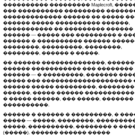
���������� ��������� Maplecroft, ����
��� ���������� ��������� �������
������������� ������ �� ����� ��
������ ����� ���������� ������,
����������� �� ��������� ������
������ — ����� ��� ��������� � ���
������ � ���������� ������ �����
��������, ���������, ��������,
��������, ������ � �����.
�� ������ ��������������, �����
������ ����������� ��� ��������
������ — � ���������, ������� ���
����� ��� �������������������� 
������ ����� ���������, ��������
������, ����� ������ �����������
� ����� ������, ��� �����, �������
����������.
������ � ������ � ���������, � ��
����� — �����, ��������, ���������
�����, ����������, �������� � ���
(�����). ������ ������ �����