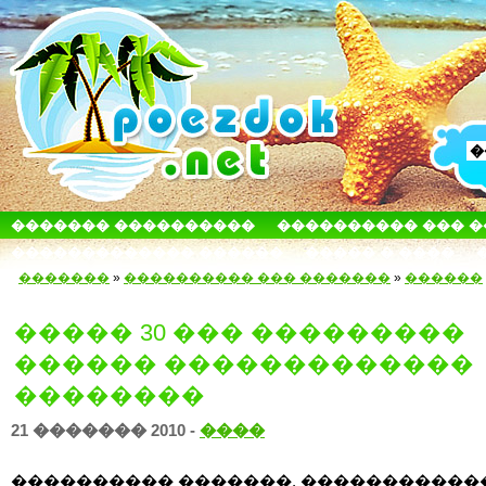
������� ����������
���������� ��� 
������������� ������
����� � ����
�������
»
���������� ��� �������
»
������
����� 30 ��� ���������
������ �������������
��������
21 ������� 2010 -
����
���������� �������, �����������